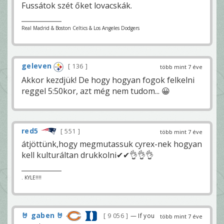
Fussátok szét őket lovacskák.
Real Madrid & Boston Celtics & Los Angeles Dodgers
geleven
136
több mint 7 éve
Akkor kezdjük! De hogy hogyan fogok felkelni
reggel 5:50kor, azt még nem tudom... 😀
red5
551
több mint 7 éve
átjöttünk,hogy megmutassuk cyrex-nek hogyan
kell kulturáltan drukkolni✔✔👌👌👌
. KYLE!!!!
🤘 gaben 🤘
9 056
— If you
több mint 7 éve