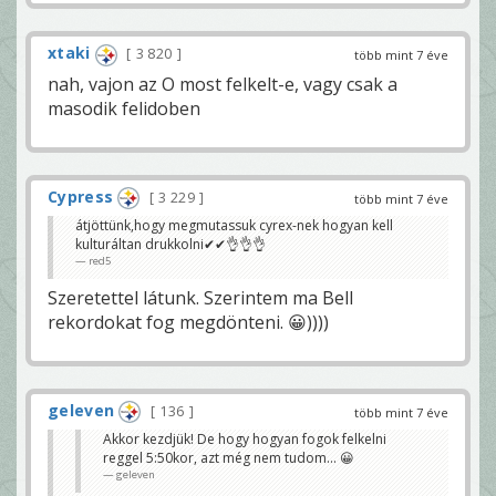
xtaki
3 820
több mint 7 éve
nah, vajon az O most felkelt-e, vagy csak a
masodik felidoben
Cypress
3 229
több mint 7 éve
átjöttünk,hogy megmutassuk cyrex-nek hogyan kell
kulturáltan drukkolni✔✔👌👌👌
red5
Szeretettel látunk. Szerintem ma Bell
rekordokat fog megdönteni. 😀))))
geleven
136
több mint 7 éve
Akkor kezdjük! De hogy hogyan fogok felkelni
reggel 5:50kor, azt még nem tudom... 😀
geleven