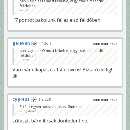
nah, vajon az O most felkelt-e, vagy csak a masodik
felidoben
xtaki
17 pontot pakolunk fel az első félidőben.
geleven
136
több mint 7 éve
nah, vajon az O most felkelt-e, vagy csak a masodik
felidoben
xtaki
Van már elkapás és 1st down is! Bíztató eddig!
😀
Cypress
3 229
több mint 7 éve
Estét. Legyen hosszabításos döntetlen.
♉gaben♉
Lófaszt, bármit csak döntetlent ne.