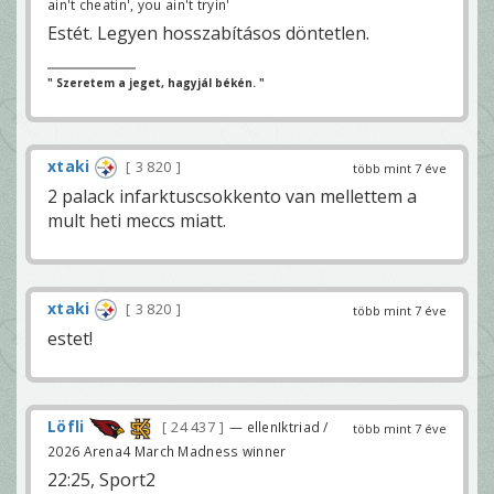
ain't cheatin', you ain't tryin'
Estét. Legyen hosszabításos döntetlen.
" Szeretem a jeget, hagyjál békén. "
xtaki
3 820
több mint 7 éve
2 palack infarktuscsokkento van mellettem a
mult heti meccs miatt.
xtaki
3 820
több mint 7 éve
estet!
Löfli
24 437
— ellenIktriad /
több mint 7 éve
2026 Arena4 March Madness winner
22:25, Sport2