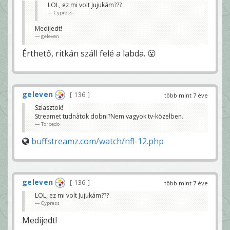
LOL, ez mi volt Jujukám???
Cypress
Medijedt!
geleven
Érthető, ritkán száll felé a labda. 😮
geleven
136
több mint 7 éve
Sziasztok!
Streamet tudnàtok dobni?Nem vagyok tv-közelben.
Torpedo
buffstreamz.com/watch/nfl-12.php
geleven
136
több mint 7 éve
LOL, ez mi volt Jujukám???
Cypress
Medijedt!