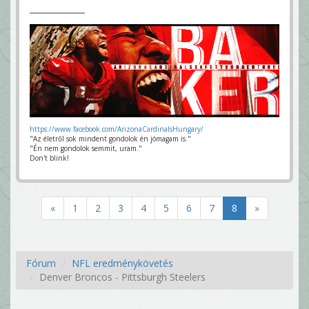
https://www.facebook.com/ArizonaCardinalsHungary/
"Az életről sok mindent gondolok én jómagam is."
"Én nem gondolok semmit, uram."
Don't blink!
«
1
2
3
4
5
6
7
8
»
Fórum
NFL eredménykövetés
Denver Broncos - Pittsburgh Steelers