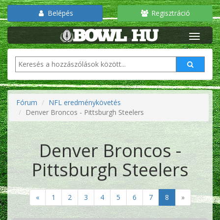
Belépés
Regisztráció
Fórum
NFL eredménykövetés
Denver Broncos - Pittsburgh Steelers
Denver Broncos -
Pittsburgh Steelers
«
1
2
3
4
5
6
7
8
»