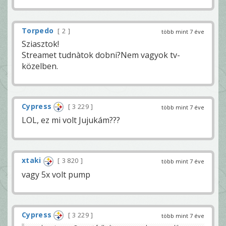
Torpedo
2
több mint 7 éve
Sziasztok!
Streamet tudnàtok dobni?Nem vagyok tv-
közelben.
Cypress
3 229
több mint 7 éve
LOL, ez mi volt Jujukám???
xtaki
3 820
több mint 7 éve
vagy 5x volt pump
Cypress
3 229
több mint 7 éve