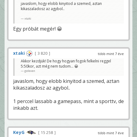
javaslom, hogy elobb kinyitod a szemed, aztan
kikaszaladosz az agybol..
xtaki
Egy próbát megér! 😀
xtaki
3 820
több mint 7 éve
Akkor kezdjük! De hogy hogyan fogok felkelni reggel
5:50kor, azt még nem tudom... 😀
geleven
javaslom, hogy elobb kinyitod a szemed, aztan
kikaszaladosz az agybol..
1 perccel lassabb a gamepass, mint a sporttv, de
inkabb azt.
KeyG
15 258
több mint 7 éve