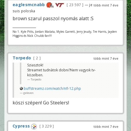
eaglesmcnabb
23 597
— je
több mint 7 éve
suis poloska
brown szarul passzol nyomás alatt :S
No 1. Kyle Pitts, Jordan Mailata, Myles Garrett, Jerry Jeudy, Tre Harris, Jayden
Higgins és Nick Chubb fan!!!
Torpedo
2
több mint 7 éve
Sziasztok!
Streamet tudnàtok dobni?Nem vagyok tv-
közelben.
Torpedo
buffstreamz.com/watch/nfl-12.php
geleven
köszi szépen! Go Steelers!
Cypress
3 229
több mint 7 éve