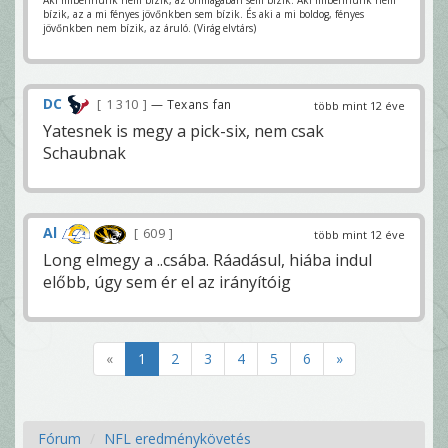
bízik, az a mi fényes jövőnkben sem bízik. És aki a mi boldog, fényes
jövőnkben nem bízik, az áruló. (Virág elvtárs)
DC
1 310
— Texans fan
több mint 12 éve
Yatesnek is megy a pick-six, nem csak
Schaubnak
Al
609
több mint 12 éve
Long elmegy a ..csába. Ráadásul, hiába indul
előbb, úgy sem ér el az irányítóig
«
1
2
3
4
5
6
»
Fórum
NFL eredménykövetés