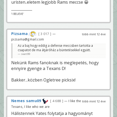
uristen..eletem legjobb Rams meccse 😀
'I BELIEVE'
Pizsama
3 017
—
több mint 12 éve
pizsama@gmail.com
Az a baj hogy eddig a defense meccsben tartotta a
csapatot de ma átjáróház a büntetésekkel együtt.
swatt99
Nekünk Rams fanoknak is meglepetés, hogy
ennyire gyenge a Texans D!
Bakker...közben Ogletree picksix!
Nemes samu09
4 688
— I like the
több mint 12 éve
Texans, I like who we are
Hálistennek Yates folytatja a hagyományt