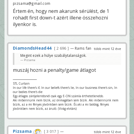
pizsama@gmail.com
Értem én, hogy nem akarunk sérülést, de 1
rohadt first down-t azért illene összehozni
ilyenkor is.
DiamondsHead44
2 696
— Rams fan
több mint 12 éve
Megint ezek a hülye szabálytalanságok.
Pizsama
muszáj hozni a penalty/game átlagot
STL Curtain
In our life there's if, In our beliefs there's lie, In our business there's sin, In
our bodies there's die
Egy átlagos zárójelentésnél csak egy E-ON számla érthetetlenebb.
Aki mibennünk nem bízik, az önmagában sem bízik. Aki mibennünk nem
bízik, az a mi fényes jövőnkben sem bízik. És aki a mi boldog, fényes
jövőnkben nem bízik, az áruló. (Virág elvtárs)
Pizsama
3 017
—
több mint 12 éve