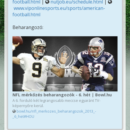
football.html
|
nutjob.eu/schedule.html
|
www.viponlinesports.eu/sports/american-
football.html
Beharangozó:
NFL mérkőzés beharangozók - 6. hét | Bowl.hu
A 6. forduló két legrangosabb meccse egyaránt TV-
képernyőre kerül.
bowl.hu/nfl_merkozes_beharangozok_2013_-
_6_het#HOU