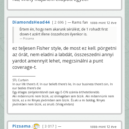
DiamondsHead44
2 696
— Rams fan
több mint 12 éve
Értem én, hogy nem akarunk sérülést, de 1 rohadt first
down-t azért illene összehozni ilyenkor is.
Pizsama
ez teljesen Fisher style, de most ez kell. pörgetni
az órát, nem eladni a labdát, összeszedni annyi
yardot amennyit lehet, megcsinálni a punt
coverage-t.
STL Curtain
In our life there's if, In our beliefs there's lie, In our business there's sin, In
our bodies there's die
Egy átlagos zárójelentésnél csak egy E-ON számla érthetetlenebb.
Aki mibennünk nem bízik, az önmagában sem bízik. Aki mibennünk nem
bízik, az a mi fényes jövőnkben sem bízik. És aki a mi boldog, fényes
jövőnkben nem bízik, az áruló. (Virág elvtárs)
Pizsama
3 017
—
több mint 12 éve