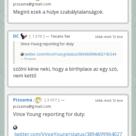
pizsama@gmail.com
Megint ezek a hülye szabálytalanságok.
DC
1 310
— Texans fan
több mint 12 éve
Vince Young reporting for duty:
twitter.com/VinceYoung/status/389469996402745344
Pizsama
szólni kéne neki, hogy a birthplace az egy szó,
nem kettő
Pizsama
3 017
—
több mint 12 éve
pizsama@gmail.com
Vince Young reporting for duty:
twitter.com/VinceYoung/status/3894699964027