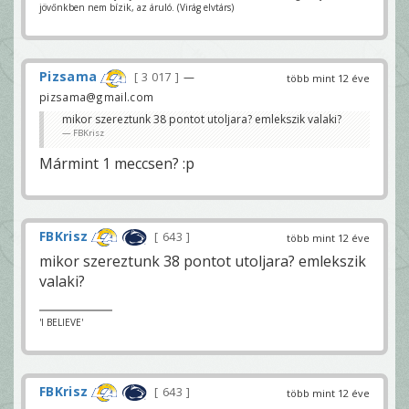
jövőnkben nem bízik, az áruló. (Virág elvtárs)
Pizsama
3 017
—
több mint 12 éve
pizsama@gmail.com
mikor szereztunk 38 pontot utoljara? emlekszik valaki?
FBKrisz
Mármint 1 meccsen? :p
FBKrisz
643
több mint 12 éve
mikor szereztunk 38 pontot utoljara? emlekszik
valaki?
'I BELIEVE'
FBKrisz
643
több mint 12 éve