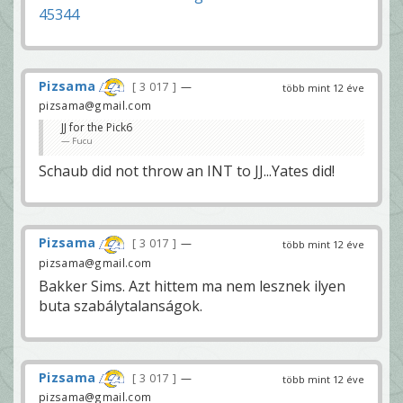
45344
Pizsama
3 017
—
több mint 12 éve
pizsama@gmail.com
JJ for the Pick6
Fucu
Schaub did not throw an INT to JJ...Yates did!
Pizsama
3 017
—
több mint 12 éve
pizsama@gmail.com
Bakker Sims. Azt hittem ma nem lesznek ilyen
buta szabálytalanságok.
Pizsama
3 017
—
több mint 12 éve
pizsama@gmail.com