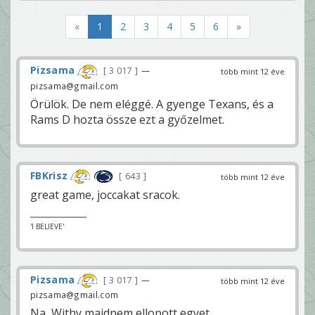
«
1
2
3
4
5
6
»
Pizsama
3 017
—
több mint 12 éve
pizsama@gmail.com
Örülök. De nem eléggé. A gyenge Texans, és a
Rams D hozta össze ezt a győzelmet.
FBKrisz
643
több mint 12 éve
great game, joccakat sracok.
'I BELIEVE'
Pizsama
3 017
—
több mint 12 éve
pizsama@gmail.com
Na, Withy majdnem ellopott egyet...