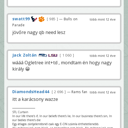
swatt99
985
— Bulls on
több mint 12 éve
Parade
jövőre nagy qb need lesz
Jack Zoltán
1 060
több mint 12 éve
wááá Ogletree int+td , mondtam én hogy nagy
király 😀
DiamondsHead44
2 696
— Rams fan
több mint 12 éve
itt a karácsony wazze
STL Curtain
In our life there's if, In our beliefs there's lie, In our business there's sin, In
our bodies there's die
Egy átlagos zárójelentésnél csak egy E-ON számla érthetetlenebb.
Aki mibennünk nem bízik, az önmagában sem bízik. Aki mibennünk nem