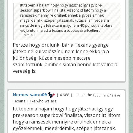
Itt tépem a hajam hogy hogy játszhat így egy pre-
season superbowl finalista, viszont itt látom hogy a
ramsesek mennyire örülnek ennek a győzelemnek,
megérdemlik, szépen játszanak. Futás elleni védelem
nincs de mégis felraktam majdnem 40 pontot a táblára
😀. Jó úton halad a texans a top5ös draftcetliért.
samu09
Persze hogy örülünk, bár a Texans gyenge
játéka nélkül valószínű nem lenne ekkora a
különbség. Küzdelmesebb meccsre
számítottunk, amiben simán benne lett volna a
vereség is.
Nemes samu09
4 688
— I like the
több mint 12 éve
Texans, I like who we are
Itt tépem a hajam hogy hogy játszhat így egy
pre-season superbowl finalista, viszont itt látom
hogy a ramsesek mennyire örülnek ennek a
győzelemnek, megérdemlik, szépen játszanak.