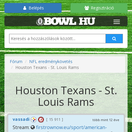
Belépés
Regisztráció
Fórum
NFL eredménykövetés
Houston Texans - St. Louis Rams
Houston Texans - St.
Louis Rams
vassadi
15 911
több mint 12 éve
Stream:
firstrownow.eu/sport/american-