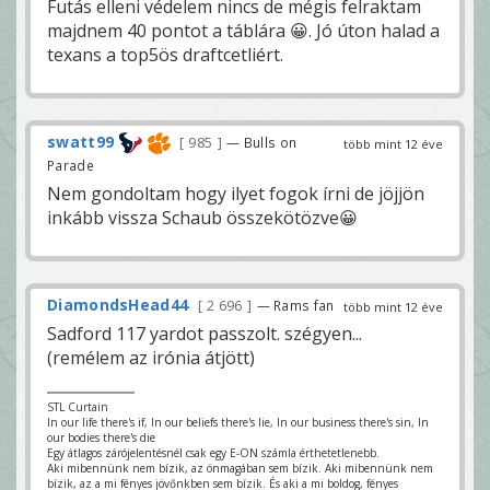
Futás elleni védelem nincs de mégis felraktam
majdnem 40 pontot a táblára 😀. Jó úton halad a
texans a top5ös draftcetliért.
swatt99
985
— Bulls on
több mint 12 éve
Parade
Nem gondoltam hogy ilyet fogok írni de jöjjön
inkább vissza Schaub összekötözve😀
DiamondsHead44
2 696
— Rams fan
több mint 12 éve
Sadford 117 yardot passzolt. szégyen...
(remélem az irónia átjött)
STL Curtain
In our life there's if, In our beliefs there's lie, In our business there's sin, In
our bodies there's die
Egy átlagos zárójelentésnél csak egy E-ON számla érthetetlenebb.
Aki mibennünk nem bízik, az önmagában sem bízik. Aki mibennünk nem
bízik, az a mi fényes jövőnkben sem bízik. És aki a mi boldog, fényes