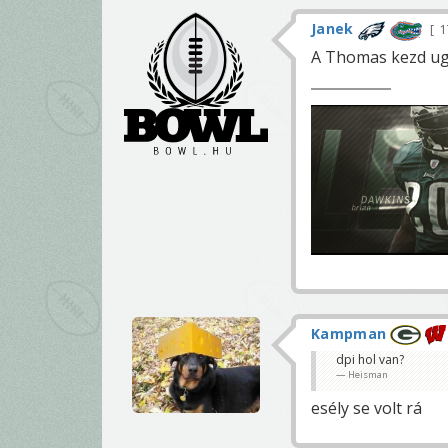
Janek
1
A Thomas kezd ugy
Kampman
dpi hol van?
Heisman
esély se volt rá