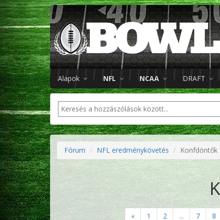
Alapok
NFL
NCAA
DRAFT
Fórum
NFL eredménykövetés
Konfdöntők
K
«
1
2
...
7
8