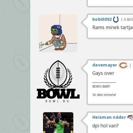
bobi0092
4 86
Rams minek tartja 
davemayer
Gays over
BEARS BABY!
Sir Alex immortal
Heisman nádor
dpi hol van?