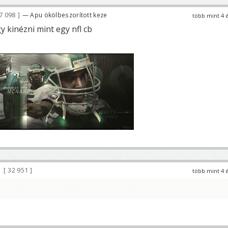
7 098
— Apu ökölbeszorított keze
több mint 4 
 kinézni mint egy nfl cb
32 951
több mint 4 