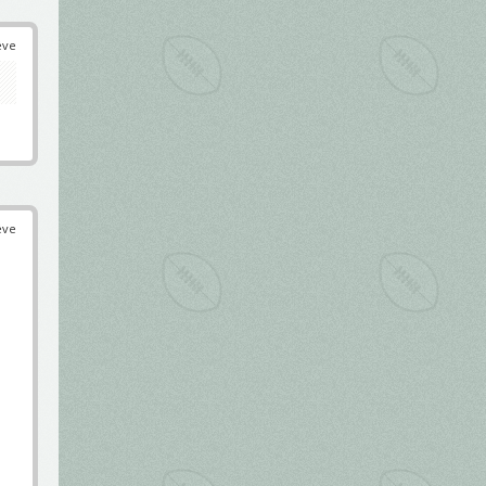
éve
éve