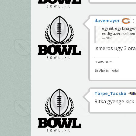
davemayer
egy int, egy kihagyo
eddig azért szépen
NB2
Ismeros ugy 3 orav
BEARS BABY!
Sir Alex immortal
Törpe_Tacskó
Ritka gyenge kick