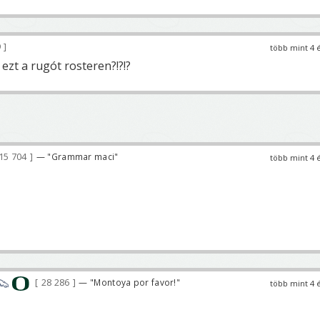
9
több mint 4 
ezt a rugót rosteren?!?!?
15 704
— "Grammar maci"
több mint 4 
28 286
— "Montoya por favor!"
több mint 4 