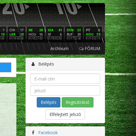
7
CHI
17
NE
28
SEA
41
DEN
33
PIT
6
NE
16
PHI
10
LAR
20
HOU
16
SF
6
BUF
30
HOU
30
LAC
3
SF
1:00
01/19 00:30
01/18 21:00
01/18 02:00
01/17 22:30
01/13 02:15
01/12 02:00
01/11 22:
Archívum
FÓRUM
Belépés
Regisztráció
Elfelejtett jelszó
Facebook