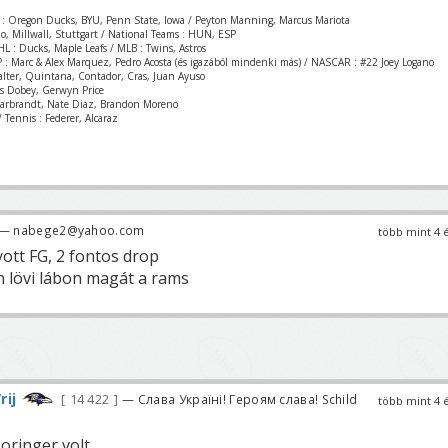
 : Oregon Ducks, BYU, Penn State, Iowa / Peyton Manning, Marcus Mariota
zio, Millwall, Stuttgart / National Teams : HUN, ESP
L : Ducks, Maple Leafs / MLB : Twins, Astros
 : Marc & Alex Marquez, Pedro Acosta (és igazából mindenki más) / NASCAR : #22 Joey Logano
Valter, Quintana, Contador, Cras, Juan Ayuso
is Dobey, Gerwyn Price
Garbrandt, Nate Diaz, Brandon Moreno
 Tennis : Federer, Alcaraz
— nabege2@yahoo.com
több mint 4 
yott FG, 2 fontos drop
n lövi lábon magát a rams
rij
14 422
— Слава Україні! Героям слава! Schild
több mint 4 
oringer volt.