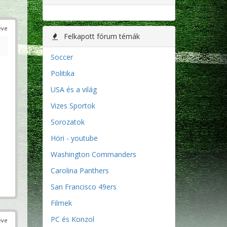
éve
Felkapott fórum témák
Soccer
Politika
USA és a világ
Vizes Sportok
Sorozatok
Höri - youtube
Washington Commanders
Carolina Panthers
San Francisco 49ers
Filmek
PC és Konzol
éve