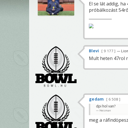
El se lát addig, h
próbálkozást 54rő
Blevi
9 177
— Lio
Mult heten 47rol r
gedam
6 508
dpi hol van?
Heisman
meg a ráfindöpes