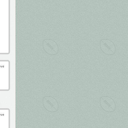
éve
éve