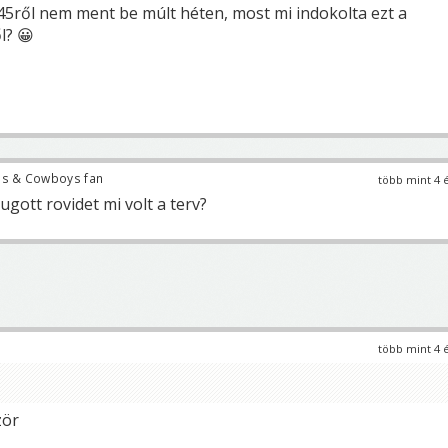
a 45ről nem ment be múlt héten, most mi indokolta ezt a
l? 😀
ns & Cowboys fan
több mint 4 
ugott rovidet mi volt a terv?
több mint 4 
zör