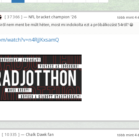
37 366
— NFL bracket champion '26
több mint 4 
 45ről nem ment be múlt héten, most mi indokolta ezt a próbálkozást 54ről? 😀
om/watch?v=n4RjJKxsamQ
10 335
— Chalk Dawk fan
több mint 4 