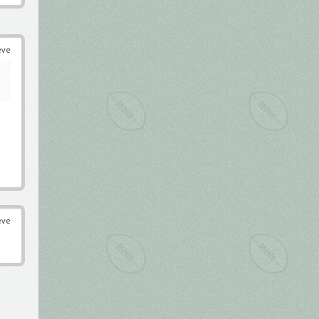
éve
éve