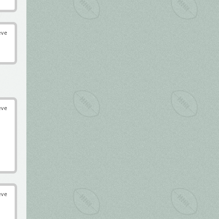
éve
éve
éve