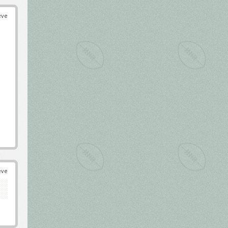
éve
éve