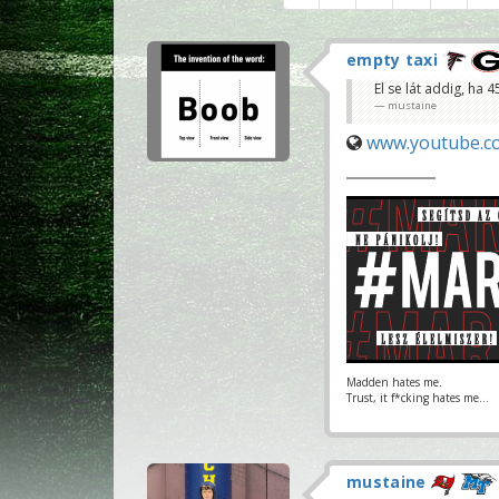
empty taxi
El se lát addig, ha
mustaine
www.youtube.c
Madden hates me.
Trust, it f*cking hates me...
mustaine