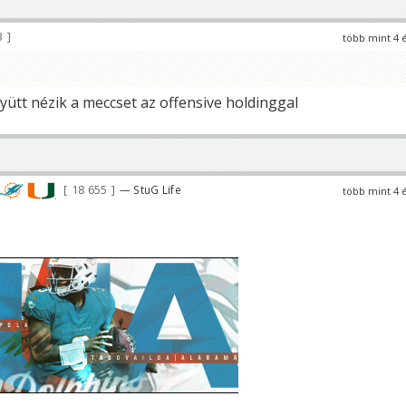
3
több mint 4 
yütt nézik a meccset az offensive holdinggal
18 655
— StuG Life
több mint 4 