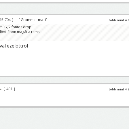
15 704
— "Grammar maci"
több mint 4 
tt FG, 2 fontos drop
 lövi lábon magát a rams
al ezelottrol
401
több mint 4 