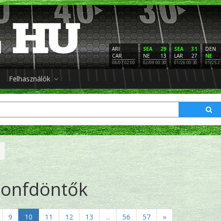
ARI
SEA
29
SEA
31
DEN
CAR
NE
13
LAR
27
NE
08/07 02:00
02/09 00:30
01/26 00:30
01/25 2
Felhasználók
onfdöntők
9
10
11
12
13
...
56
57
»