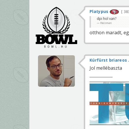
Platypus
38
dpi hol van?
Heisman
otthon maradt, eg
Kúrfürst briareos
Jol mellébaszta