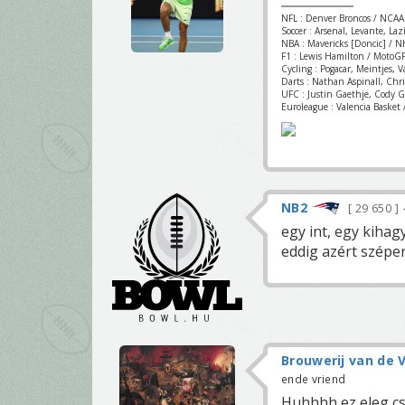
NFL : Denver Broncos / NCAA
Soccer : Arsenal, Levante, La
NBA : Mavericks [Doncic] / NH
F1 : Lewis Hamilton / MotoGP
Cycling : Pogacar, Meintjes, 
Darts : Nathan Aspinall, Chr
UFC : Justin Gaethje, Cody 
Euroleague : Valencia Basket /
NB2
29 650
egy int, egy kihag
eddig azért szépe
Brouwerij van de V
ende vriend
Huhhhh ez eleg cs