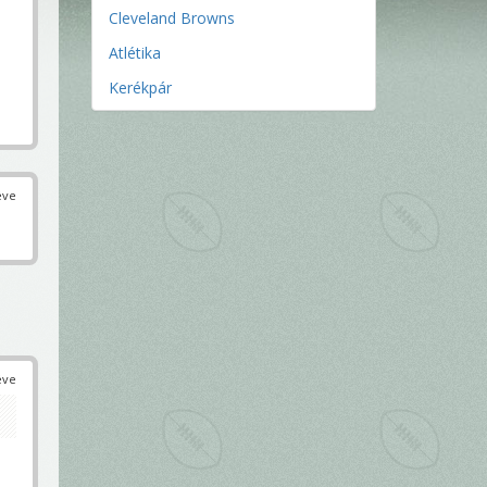
Cleveland Browns
Atlétika
Kerékpár
éve
éve