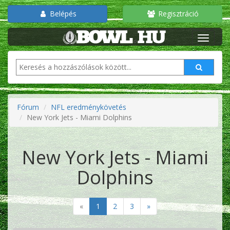
Belépés
Regisztráció
Fórum
NFL eredménykövetés
New York Jets - Miami Dolphins
New York Jets - Miami
Dolphins
«
1
2
3
»