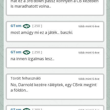
Hát ez a 3rd down passz könnyen a CB kezében
is maradhatott volna...
GTom
250
több mint 6 éve
most amúgy mi ez a játék... baszki.
GTom
250
több mint 6 éve
na innen izgalmas lesz...
Törölt felhasználó
több mint 6 éve
No, Darnold kezére ráléptek, egy CBnk megint
a földön...
GTom
250