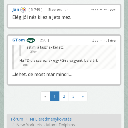
Jan
5 749
— Steelers fan
több mint 6 éve
Elég jól néz ki ez a Jets mez.
GTom
250
több mint 6 éve
ezt mi a fasznak kellett.
GTom
Ha TD-t is szereznek egy FG-re vagyunk, belefért.
Beki
...lehet, de most már mind1...
«
1
2
3
»
Fórum
NFL eredménykövetés
New York Jets - Miami Dolphins