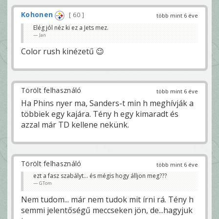
Kohonen
60
több mint 6 éve
Elég jól néz ki ez a Jets mez.
Jan
Color rush kinézetű 😉
Törölt felhasználó
több mint 6 éve
Ha Phins nyer ma, Sanders-t min h meghívják a
többiek egy kajára. Tény h egy kimaradt és
azzal már TD kellene nekünk.
Törölt felhasználó
több mint 6 éve
ezt a fasz szabályt... és mégis hogy álljon meg???
GTom
Nem tudom... már nem tudok mit írni rá. Tény h
semmi jelentőségű meccseken jön, de...hagyjuk