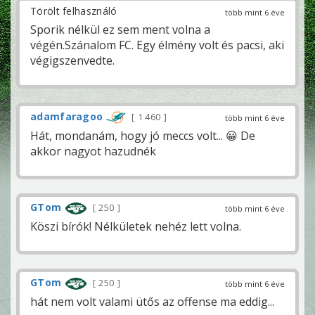
Törölt felhasználó
több mint 6 éve
Sporik nélkül ez sem ment volna a
végén.Szánalom FC. Egy élmény volt és pacsi, aki
végigszenvedte.
adamfaragoo
1 460
több mint 6 éve
Hát, mondanám, hogy jó meccs volt... 😀 De
akkor nagyot hazudnék
GTom
250
több mint 6 éve
Köszi bírók! Nélkületek nehéz lett volna.
GTom
250
több mint 6 éve
hát nem volt valami ütős az offense ma eddig...