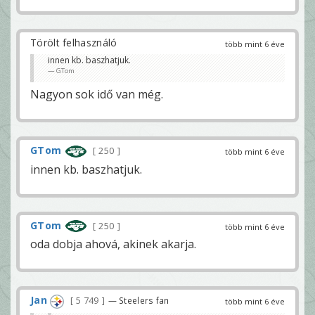
Törölt felhasználó
több mint 6 éve
innen kb. baszhatjuk.
GTom
Nagyon sok idő van még.
GTom
250
több mint 6 éve
innen kb. baszhatjuk.
GTom
250
több mint 6 éve
oda dobja ahová, akinek akarja.
Jan
5 749
— Steelers fan
több mint 6 éve