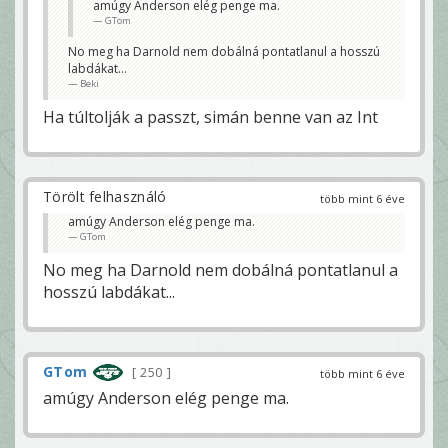
amúgy Anderson elég penge ma.
GTom
No meg ha Darnold nem dobálná pontatlanul a hosszú
labdákat...
Beki
Ha túltolják a passzt, simán benne van az Int
Törölt felhasználó
több mint 6 éve
amúgy Anderson elég penge ma.
GTom
No meg ha Darnold nem dobálná pontatlanul a
hosszú labdákat...
GTom
250
több mint 6 éve
amúgy Anderson elég penge ma.