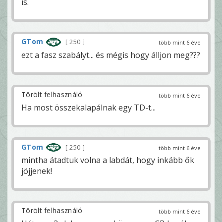
is.
GTom
250
több mint 6 éve
ezt a fasz szabályt... és mégis hogy álljon meg???
Törölt felhasználó
több mint 6 éve
Ha most összekalapálnak egy TD-t...
GTom
250
több mint 6 éve
mintha átadtuk volna a labdát, hogy inkább ők
jöjjenek!
Törölt felhasználó
több mint 6 éve