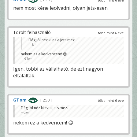
több mint 6 éve
nem most kéne leolvadni, olyan jets-esen.
Törölt felhasználó
több mint 6 éve
Elég jól néz ki ez a Jets mez.
Jan
nekem ez a kedvencem! 😊
GTom
Igen, többi az vállalható, de ezt nagyon
eltalálták.
GTom
250
több mint 6 éve
Elég jól néz ki ez a Jets mez.
Jan
nekem ez a kedvencem! 😊