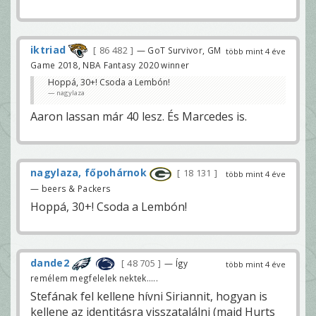
iktriad
86 482
— GoT Survivor, GM
több mint 4 éve
Game 2018, NBA Fantasy 2020 winner
Hoppá, 30+! Csoda a Lembón!
nagylaza
Aaron lassan már 40 lesz. És Marcedes is.
nagylaza, főpohárnok
18 131
több mint 4 éve
— beers & Packers
Hoppá, 30+! Csoda a Lembón!
dande2
48 705
— Így
több mint 4 éve
remélem megfelelek nektek.....
Stefának fel kellene hívni Siriannit, hogyan is
kellene az identitásra visszatalálni (majd Hurts