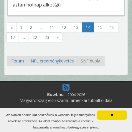
aztán holnap alkot😜)
«
1
2
...
11
12
13
14
15
16
17
...
22
23
»
Fórum
NFL eredménykövetés
SNF dupla
Bowl.hu
-
2004-2026
Magyarország első számú amerikai futball oldala
10
online felhasználó
Az oldalon cookie-kat használunk a weboldal teljesítményének
✖
Minden jog fenntartva. Írott anyagok újraközlése csak a szerző
növelése érdekében. Az oldal további használata a cookie-k
engedélyével.
használatára vonatkozó beleegyezését jelenti.
Impresszum