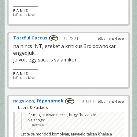
P-A-N-I-C
LaFleurt a kávé!
Tactful Cactus
15 758
több mint 4 éve
ha nincs INT, ezeket a kritikus 3rd downokat
engedjük,
jó volt egy sack is valamikor
P-A-N-I-C
LaFleurt a kávé!
nagylaza, főpohárnok
18 131
több mint 4 éve
— beers & Packers
Ez megint olyan meccs, hogy "hozzuk le
valahogy".
nagylaza
Ezt te se mondod komolyan, Mayfield tálcán kínálja a