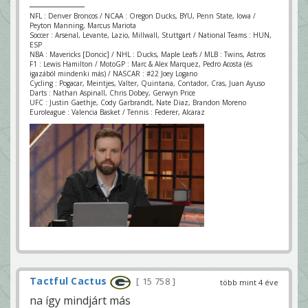
NFL : Denver Broncos / NCAA : Oregon Ducks, BYU, Penn State, Iowa /
Peyton Manning, Marcus Mariota
Soccer : Arsenal, Levante, Lazio, Millwall, Stuttgart / National Teams : HUN,
ESP
NBA : Mavericks [Doncic] / NHL : Ducks, Maple Leafs / MLB : Twins, Astros
F1 : Lewis Hamilton / MotoGP : Marc & Alex Marquez, Pedro Acosta (és
igazából mindenki más) / NASCAR : #22 Joey Logano
Cycling : Pogacar, Meintjes, Valter, Quintana, Contador, Cras, Juan Ayuso
Darts : Nathan Aspinall, Chris Dobey, Gerwyn Price
UFC : Justin Gaethje, Cody Garbrandt, Nate Diaz, Brandon Moreno
Euroleague : Valencia Basket / Tennis : Federer, Alcaraz
Tactful Cactus
15 758
több mint 4 éve
na így mindjárt más