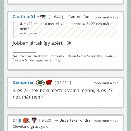
Castleai01
1 644
— Patriots fan
több mint 4 éve
4. és 22-nek neki mertek volna menni, 4. és 27-nek már
nem?
Kampman
Jobban jártak így azért... 😛
"Azt mondják Elmebajban Szenvedek... De én Nem is Szenvedek, inkább
Élvezem Minden egyes Percét..." 😉
Kampman
32 951
több mint 4 éve
4. és 22-nek neki mertek volna menni, 4. és 27-
nek már nem?
Drip
9 620
— Undertaker of the
több mint 4 éve
Cleveland graveyard