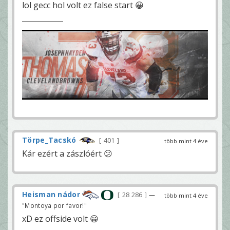
lol gecc hol volt ez false start 😀
Törpe_Tacskó
401
több mint 4 éve
Kár ezért a zászlóért 😕
Heisman nádor
28 286
—
több mint 4 éve
"Montoya por favor!"
xD ez offside volt 😀