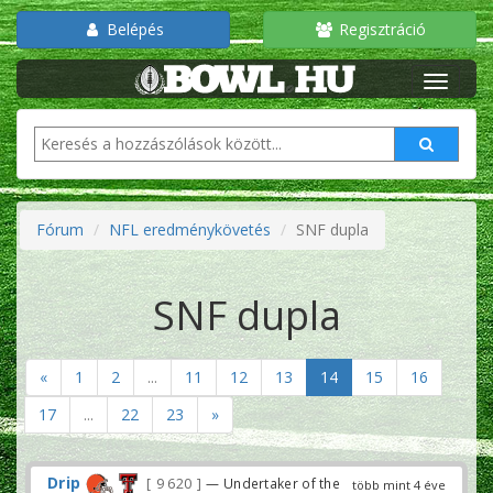
Belépés
Regisztráció
Fórum
NFL eredménykövetés
SNF dupla
SNF dupla
«
1
2
...
11
12
13
14
15
16
17
...
22
23
»
Drip
9 620
— Undertaker of the
több mint 4 éve