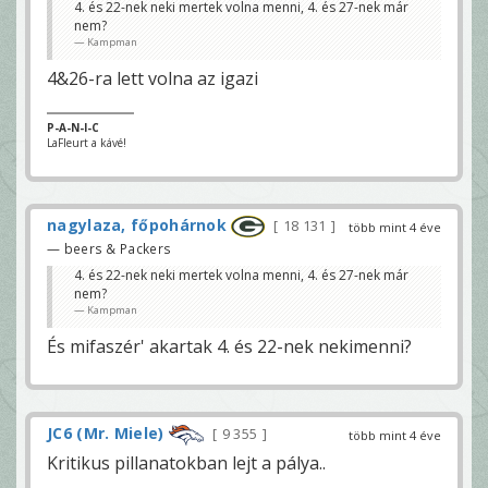
4. és 22-nek neki mertek volna menni, 4. és 27-nek már
nem?
Kampman
4&26-ra lett volna az igazi
P-A-N-I-C
LaFleurt a kávé!
nagylaza, főpohárnok
18 131
több mint 4 éve
— beers & Packers
4. és 22-nek neki mertek volna menni, 4. és 27-nek már
nem?
Kampman
És mifaszér' akartak 4. és 22-nek nekimenni?
JC6 (Mr. Miele)
9 355
több mint 4 éve
Kritikus pillanatokban lejt a pálya..