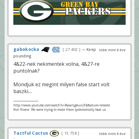
gabokocka
27 402
— Keep
több mint 4 éve
pounding
4&22-nek nekimentek volna, 4&27-re
puntolnak?
Mondjuk ez megint milyen false start volt
baszki....
http://www.youtube.com/watch?v=BwwrLgAuvUE&feature=related
Ron Rivera: We were trying to make them systematically beat us.
Tactful Cactus
15 758
több mint 4 éve