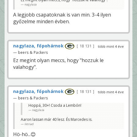
nagylaza
A legjobb csapatoknak is van min. 3-4 ilyen
győzelme minden évben.
nagylaza, főpohárnok
18 131
több mint 4 éve
— beers & Packers
Ez megint olyan meccs, hogy "hozzuk le
valahogy".
nagylaza, főpohárnok
18 131
több mint 4 éve
— beers & Packers
Hoppá, 30+! Csoda a Lembón!
nagylaza
Aaron lassan már 40 lesz. És Marcedes is.
iktriad
Hö-hö...😊