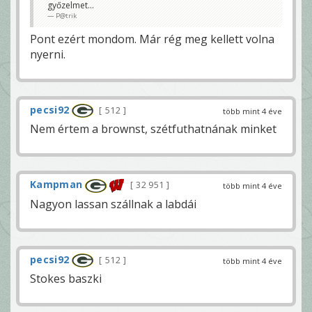
győzelmet...
P@trik
Pont ezért mondom. Már rég meg kellett volna
nyerni.
pecsi92
512
több mint 4 éve
Nem értem a brownst, szétfuthatnának minket
Kampman
32 951
több mint 4 éve
Nagyon lassan szállnak a labdái
pecsi92
512
több mint 4 éve
Stokes baszki