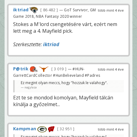
iktriad
86 482
— GoT Survivor, GM
több mint 4 éve
Game 2018, NBA Fantasy 2020 winner
Stokes a M'lord csengetésére várt, ezért nem
lett meg a 4. Mayfield pick.
Szerkesztette:
iktriad
P@trik
3 019
— #HUN-
több mint 4 éve
GarrettCardCollector #HunBelieveland #Padres
Ez megint olyan meccs, hogy "hozzuk le valahogy".
nagylaza
Ezt te se mondod komolyan, Mayfield tálcán
kínálja a győzelmet...
Kampman
32 951
több mint 4 éve
Ez megint olyan meccs, hogy "hozzuk le valahogy".