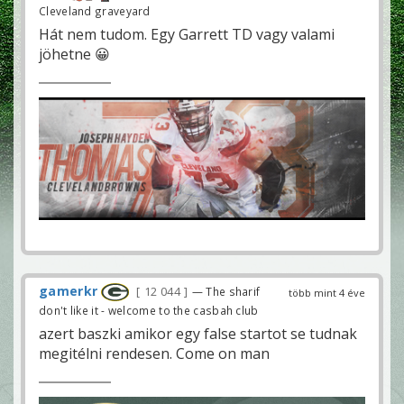
Cleveland graveyard
Hát nem tudom. Egy Garrett TD vagy valami
jöhetne 😀
gamerkr
12 044
— The sharif
több mint 4 éve
don't like it - welcome to the casbah club
azert baszki amikor egy false startot se tudnak
megitélni rendesen. Come on man