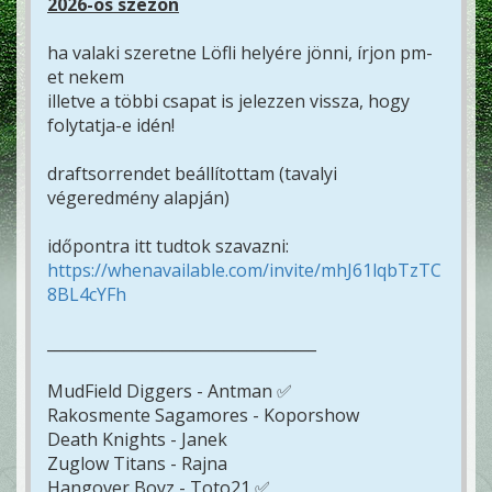
2026-os szezon
ha valaki szeretne Löfli helyére jönni, írjon pm-
et nekem
illetve a többi csapat is jelezzen vissza, hogy
folytatja-e idén!
draftsorrendet beállítottam (tavalyi
végeredmény alapján)
időpontra itt tudtok szavazni:
https://whenavailable.com/invite/mhJ61lqbTzTC
8BL4cYFh
___________________________________
MudField Diggers - Antman ✅
Rakosmente Sagamores - Koporshow
Death Knights - Janek
Zuglow Titans - Rajna
Hangover Boyz - Toto21 ✅