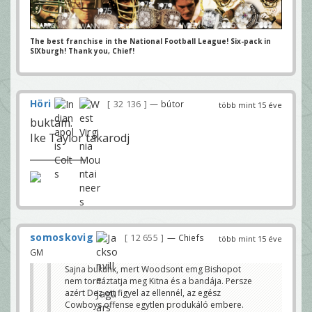
The best franchise in the National Football League! Six-pack in
SIXburgh! Thank you, Chief!
Höri
32 136
— bútor
több mint 15 éve
buktam.
Ike Taylor takarodj
somoskovig
12 655
— Chiefs
több mint 15 éve
GM
Sajna bukunk, mert Woodsont emg Bishopot
nem tornáztatja meg Kitna és a bandája. Persze
azért Dez ott figyel az ellennél, az egész
Cowboys offense egytlen produkáló embere.