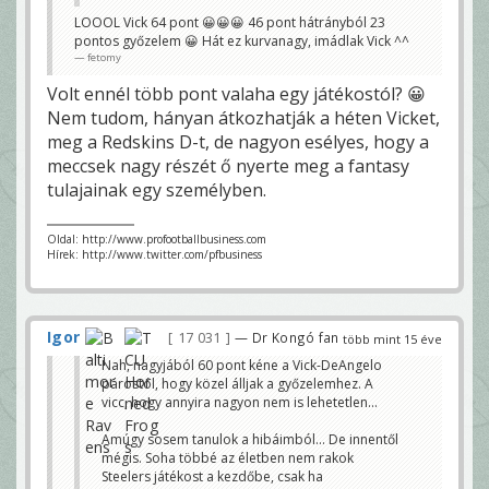
LOOOL Vick 64 pont 😀😀😀 46 pont hátrányból 23
pontos győzelem 😀 Hát ez kurvanagy, imádlak Vick ^^
fetomy
Volt ennél több pont valaha egy játékostól? 😀
Nem tudom, hányan átkozhatják a héten Vicket,
meg a Redskins D-t, de nagyon esélyes, hogy a
meccsek nagy részét ő nyerte meg a fantasy
tulajainak egy személyben.
Oldal: http://www.profootballbusiness.com
Hírek: http://www.twitter.com/pfbusiness
Igor
17 031
— Dr Kongó fan
több mint 15 éve
Nah, nagyjából 60 pont kéne a Vick-DeAngelo
párostól, hogy közel álljak a győzelemhez. A
vicc, hogy annyira nagyon nem is lehetetlen...
Amúgy sosem tanulok a hibáimból... De innentől
mégis. Soha többé az életben nem rakok
Steelers játékost a kezdőbe, csak ha