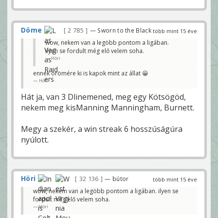
Döme
2 785
— Sworn to the Black
több mint 15 éve
wow, nekem van a legöbb pontom a ligában.
ilyen se fordult még elő velem soha.
Höri
ennek örömére ki is kapok mint az állat 😀
Höri
Hát ja, van 3 Dlinemened, meg egy Kötsögöd,
nekem meg kisManning Manningham, Burnett.
Megy a szekér, a win streak 6 hosszúságúra
nyúlott.
Höri
32 136
— bútor
több mint 15 éve
wow, nekem van a legöbb pontom a ligában. ilyen se
fordult még elő velem soha.
Höri