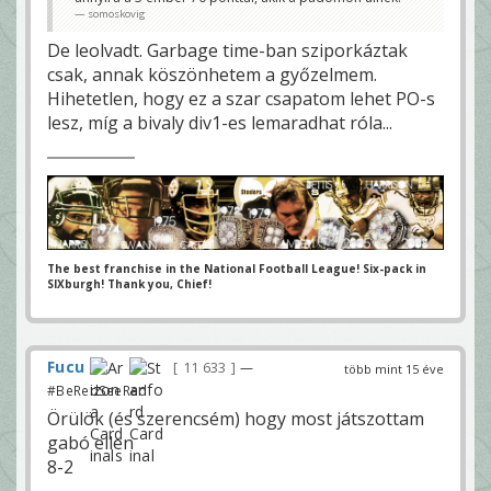
somoskovig
somoskovig
De leolvadt. Garbage time-ban sziporkáztak
csak, annak köszönhetem a győzelmem.
Hihetetlen, hogy ez a szar csapatom lehet PO-s
lesz, míg a bivaly div1-es lemaradhat róla...
The best franchise in the National Football League! Six-pack in
SIXburgh! Thank you, Chief!
Fucu
11 633
—
több mint 15 éve
#BeRedSeeRed
Örülök (és szerencsém) hogy most játszottam
gabó ellen
8-2