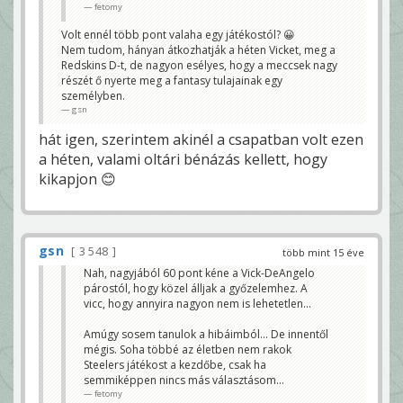
választásom...
fetomy
fetomy
Volt ennél több pont valaha egy játékostól? 😀
Nem tudom, hányan átkozhatják a héten Vicket, meg a
Redskins D-t, de nagyon esélyes, hogy a meccsek nagy
részét ő nyerte meg a fantasy tulajainak egy
személyben.
gsn
hát igen, szerintem akinél a csapatban volt ezen
a héten, valami oltári bénázás kellett, hogy
kikapjon 😊
gsn
3 548
több mint 15 éve
Nah, nagyjából 60 pont kéne a Vick-DeAngelo
párostól, hogy közel álljak a győzelemhez. A
vicc, hogy annyira nagyon nem is lehetetlen...
Amúgy sosem tanulok a hibáimból... De innentől
mégis. Soha többé az életben nem rakok
Steelers játékost a kezdőbe, csak ha
semmiképpen nincs más választásom...
fetomy