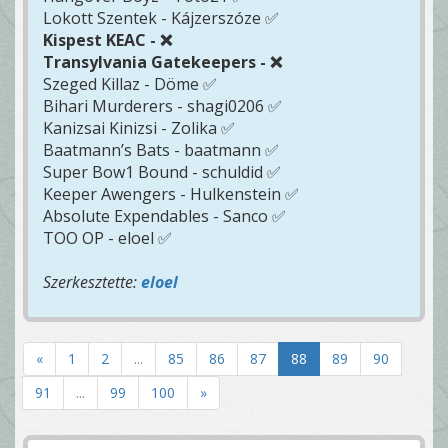
Lokott Szentek - Kájzerszóze ✅
Kispest KEAC - ❌
Transylvania Gatekeepers - ❌
Szeged Killaz - Döme ✅
Bihari Murderers - shagi0206 ✅
Kanizsai Kinizsi - Zolika ✅
Baatmann’s Bats - baatmann ✅
Super Bow1 Bound - schuldid ✅
Keeper Awengers - Hulkenstein ✅
Absolute Expendables - Sanco ✅
TOO OP - eloel ✅
Szerkesztette:
eloel
«
1
2
...
85
86
87
88
89
90
91
...
99
100
»