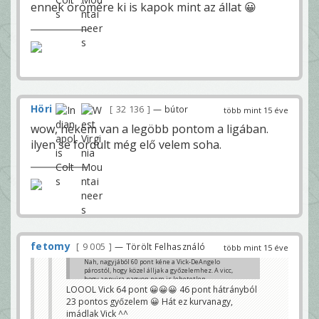
ennek örömére ki is kapok mint az állat 😀
Höri
32 136
— bútor
több mint 15 éve
wow, nekem van a legöbb pontom a ligában.
ilyen se fordult még elő velem soha.
fetomy
9 005
— Törölt Felhasználó
több mint 15 éve
Nah, nagyjából 60 pont kéne a Vick-DeAngelo
párostól, hogy közel álljak a győzelemhez. A vicc,
hogy annyira nagyon nem is lehetetlen...
LOOOL Vick 64 pont 😀😀😀 46 pont hátrányból
Amúgy sosem tanulok a hibáimból... De innentől
23 pontos győzelem 😀 Hát ez kurvanagy,
mégis. Soha többé az életben nem rakok Steelers
imádlak Vick ^^
játékost a kezdőbe, csak ha semmiképpen nincs más