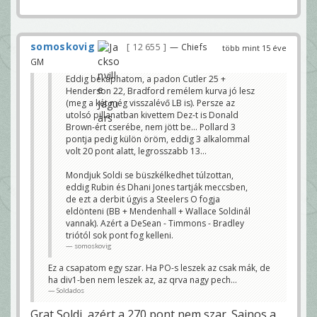
somoskovig
12 655
— Chiefs
több mint 15 éve
GM
Eddig bekaphatom, a padon Cutler 25 +
Henderson 22, Bradford remélem kurva jó lesz
(meg a két még visszalévő LB is). Persze az
utolsó pillanatban kivettem Dez-t is Donald
Brown-ért cserébe, nem jött be... Pollard 3
pontja pedig külön öröm, eddig 3 alkalommal
volt 20 pont alatt, legrosszabb 13...
Mondjuk Soldi se büszkélkedhet túlzottan,
eddig Rubin és Dhani Jones tartják meccsben,
de ezt a derbit úgyis a Steelers O fogja
eldönteni (BB + Mendenhall + Wallace Soldinál
vannak). Azért a DeSean - Timmons - Bradley
triótól sok pont fog kelleni.
somoskovig
Ez a csapatom egy szar. Ha PO-s leszek az csak mák, de
ha div1-ben nem leszek az, az qrva nagy pech...
Soldados
Grat Soldi, azért a 270 pont nem szar. Sajnos a