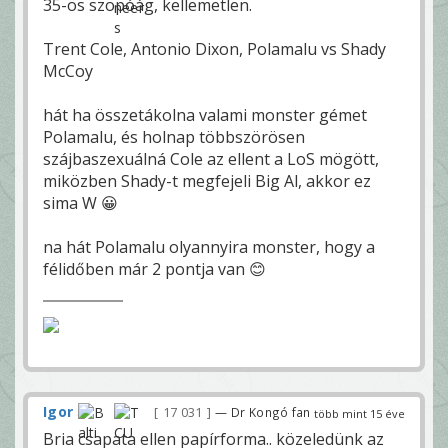
35-ös szopóág, kellemetlen.
Trent Cole, Antonio Dixon, Polamalu vs Shady
McCoy
hát ha összetákolna valami monster gémet
Polamalu, és holnap többszörösen
szájbaszexuálná Cole az ellent a LoS mögött,
miközben Shady-t megfejeli Big Al, akkor ez
sima W 😀
na hát Polamalu olyannyira monster, hogy a
félidőben már 2 pontja van 😊
Igor
17 031
— Dr Kongó fan
több mint 15 éve
Bria csapata ellen papírforma.. közeledünk az