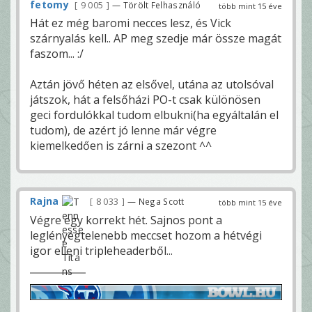
fetomy
9 005
— Törölt Felhasználó
több mint 15 éve
Hát ez még baromi necces lesz, és Vick
szárnyalás kell.. AP meg szedje már össze magát
faszom... :/
Aztán jövő héten az elsővel, utána az utolsóval
játszok, hát a felsőházi PO-t csak különösen
geci fordulókkal tudom elbukni(ha egyáltalán el
tudom), de azért jó lenne már végre
kiemelkedően is zárni a szezont ^^
Rajna
8 033
— Nega Scott
több mint 15 éve
Végre egy korrekt hét. Sajnos pont a
leglényegtelenebb meccset hozom a hétvégi
igor elleni tripleheaderből...