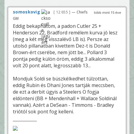
somoskovig
12 655
— Chiefs
több mint 15 éve
GM
Eddig bekaphatom, a padon Cutler 25 +
Henderson 22, Bradford remélem kurva jó lesz
(meg a két még visszalévő LB is). Persze az
utolsó pillanatban kivettem Dez-t is Donald
Brown-ért cserébe, nem jött be... Pollard 3
pontja pedig külön öröm, eddig 3 alkalommal
volt 20 pont alatt, legrosszabb 13...
Mondjuk Soldi se büszkélkedhet túlzottan,
eddig Rubin és Dhani Jones tartják meccsben,
de ezt a derbit úgyis a Steelers O fogja
eldönteni (BB + Mendenhall + Wallace Soldinál
vannak). Azért a DeSean - Timmons - Bradley
triótól sok pont fog kelleni.