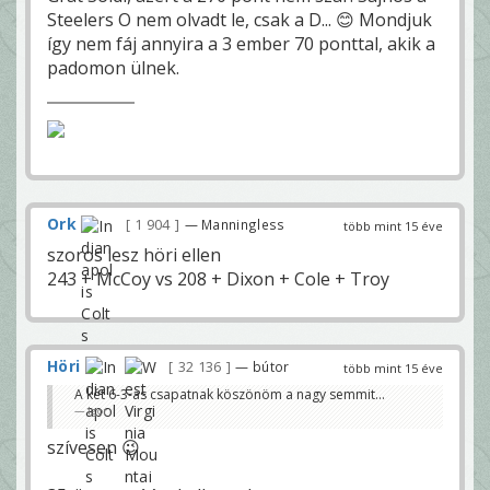
Steelers O nem olvadt le, csak a D... 😊 Mondjuk
így nem fáj annyira a 3 ember 70 ponttal, akik a
padomon ülnek.
Ork
1 904
— Manningless
több mint 15 éve
szoros lesz höri ellen
243 + McCoy vs 208 + Dixon + Cole + Troy
Höri
32 136
— bútor
több mint 15 éve
A két 6-3-as csapatnak köszönöm a nagy semmit...
Igor
szívesen 😉