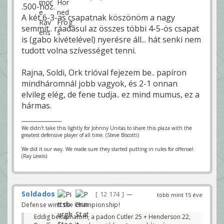
.500-hoz.
A két 6-3-as csapatnak köszönöm a nagy
semmit.. ráadásul az összes többi 4-5-ös csapat
is (gabo kivételével) nyerésre áll... hát senki nem
tudott volna szívességet tenni.
Rajna, Soldi, Ork trióval fejezem be.. papíron
mindháromnál jobb vagyok, és 2-1 onnan
elvileg elég, de fene tudja.. ez mind mumus, ez a
hármas.
We didn't take this lightly for Johnny Unitas to share this plaza with the
greatest defensive player of all time. (Steve Biscotti)
We did it our way. We made sure they started putting in rules for offense!
(Ray Lewis)
Soldados
12 174
—
több mint 15 éve
Defense wins the Championship!
Eddig bekaphatom, a padon Cutler 25 + Henderson 22,