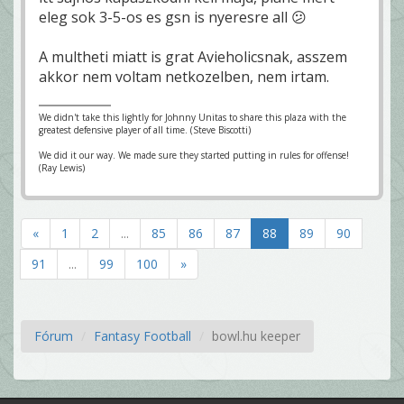
eleg sok 3-5-os es gsn is nyeresre all 😕
A multheti miatt is grat Avieholicsnak, asszem
akkor nem voltam netkozelben, nem irtam.
We didn't take this lightly for Johnny Unitas to share this plaza with the
greatest defensive player of all time. (Steve Biscotti)
We did it our way. We made sure they started putting in rules for offense!
(Ray Lewis)
«
1
2
...
85
86
87
88
89
90
91
...
99
100
»
Fórum
Fantasy Football
bowl.hu keeper