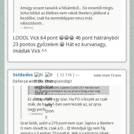
Amúgy sosem tanulok a hibáimból... De innentől mégis.
Soha többé az életben nem rakok Steelers játékost a
kezdőbe, csak ha semmiképpen nincs más
választásom...
fetomy
LOOOL Vick 64 pont 😀😀😀 46 pont hátrányból
23 pontos győzelem 😀 Hát ez kurvanagy,
imádlak Vick ^^
Soldados
12 174
—
több mint 15 éve
Defense wins the Championship!
Eddig bekaphatom, a padon Cutler 25 + Henderson
22, Bradford remélem kurva jó lesz (meg a két még
visszalévő LB is). Persze az utolsó pillanatban
kivettem Dez-t is Donald Brown-ért cserébe, nem
Ez a csapatom egy szar. Ha PO-s leszek az csak
jött be... Pollard 3 pontja pedig külön öröm, eddig 3
mák, de ha div1-ben nem leszek az, az qrva
alkalommal volt 20 pont alatt, legrosszabb 13...
nagy pech...
Mondjuk Soldi se büszkélkedhet túlzottan, eddig
Soldados
Rubin és Dhani Jones tartják meccsben, de ezt a
derbit úgyis a Steelers O fogja eldönteni (BB +
Grat Soldi, azért a 270 pont nem szar. Sajnos a Steelers
Mendenhall + Wallace Soldinál vannak). Azért a
DeSean - Timmons - Bradley triótól sok pont fog
O nem olvadt le, csak a D... 😊 Mondjuk így nem fáj
kelleni.
annyira a 3 ember 70 ponttal, akik a padomon ülnek.