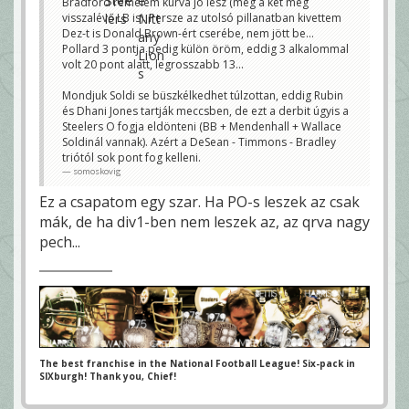
Bradford remélem kurva jó lesz (meg a két még
visszalévő LB is). Persze az utolsó pillanatban kivettem
Dez-t is Donald Brown-ért cserébe, nem jött be...
Pollard 3 pontja pedig külön öröm, eddig 3 alkalommal
volt 20 pont alatt, legrosszabb 13...
Mondjuk Soldi se büszkélkedhet túlzottan, eddig Rubin
és Dhani Jones tartják meccsben, de ezt a derbit úgyis a
Steelers O fogja eldönteni (BB + Mendenhall + Wallace
Soldinál vannak). Azért a DeSean - Timmons - Bradley
triótól sok pont fog kelleni.
somoskovig
Ez a csapatom egy szar. Ha PO-s leszek az csak
mák, de ha div1-ben nem leszek az, az qrva nagy
pech...
The best franchise in the National Football League! Six-pack in
SIXburgh! Thank you, Chief!