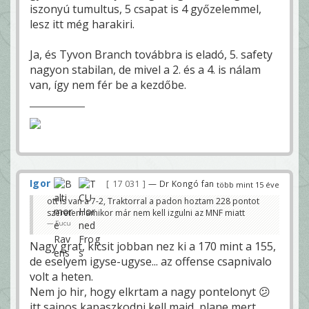
iszonyú tumultus, 5 csapat is 4 győzelemmel,
lesz itt még harakiri.
Ja, és Tyvon Branch továbbra is eladó, 5. safety
nagyon stabilan, de mivel a 2. és a 4. is nálam
van, így nem fér be a kezdőbe.
Igor
17 031
— Dr Kongó fan
több mint 15 éve
ott is van a 7-2, Traktorral a padon hoztam 228 pontot
szeretem amikor már nem kell izgulni az MNF miatt
Fucu
Nagy grat, kicsit jobban nez ki a 170 mint a 155,
de eselyem igyse-ugyse... az offense csapnivalo
volt a heten.
Nem jo hir, hogy elkrtam a nagy pontelonyt 😕
itt sajnos kapaszkodni kell majd, plane mert