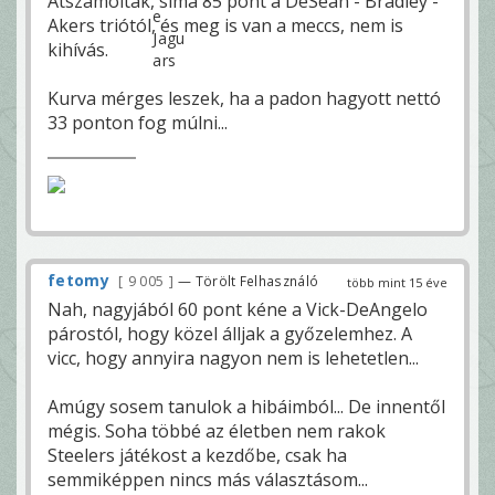
Átszámolták, sima 85 pont a DeSean - Bradley -
Akers triótól, és meg is van a meccs, nem is
kihívás.
Kurva mérges leszek, ha a padon hagyott nettó
33 ponton fog múlni...
fetomy
9 005
— Törölt Felhasználó
több mint 15 éve
Nah, nagyjából 60 pont kéne a Vick-DeAngelo
párostól, hogy közel álljak a győzelemhez. A
vicc, hogy annyira nagyon nem is lehetetlen...
Amúgy sosem tanulok a hibáimból... De innentől
mégis. Soha többé az életben nem rakok
Steelers játékost a kezdőbe, csak ha
semmiképpen nincs más választásom...