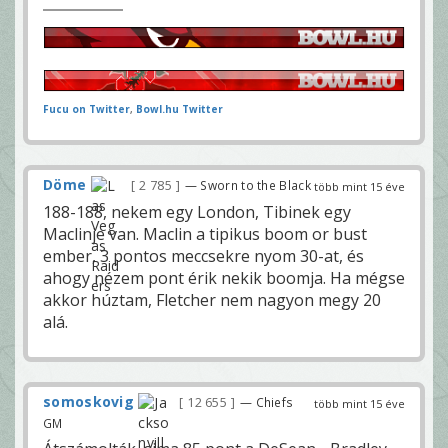
Fucu on Twitter
,
Bowl.hu Twitter
Döme
2 785
— Sworn to the Black
több mint 15 éve
188-188, nekem egy London, Tibinek egy
Maclinje van. Maclin a tipikus boom or bust
ember, 3 pontos meccsekre nyom 30-at, és
ahogy nézem pont érik nekik boomja. Ha mégse
akkor húztam, Fletcher nem nagyon megy 20
alá.
somoskovig
12 655
— Chiefs
több mint 15 éve
GM