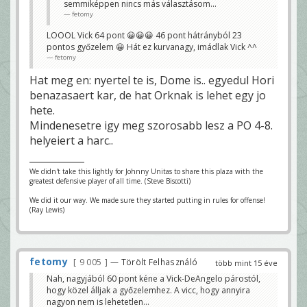
semmiképpen nincs más választásom...
fetomy
LOOOL Vick 64 pont 😀😀😀 46 pont hátrányból 23
pontos győzelem 😀 Hát ez kurvanagy, imádlak Vick ^^
fetomy
Hat meg en: nyertel te is, Dome is.. egyedul Hori
benazasaert kar, de hat Orknak is lehet egy jo
hete.
Mindenesetre igy meg szorosabb lesz a PO 4-8.
helyeiert a harc..
We didn't take this lightly for Johnny Unitas to share this plaza with the
greatest defensive player of all time. (Steve Biscotti)
We did it our way. We made sure they started putting in rules for offense!
(Ray Lewis)
fetomy
9 005
— Törölt Felhasználó
több mint 15 éve
Nah, nagyjából 60 pont kéne a Vick-DeAngelo párostól,
hogy közel álljak a győzelemhez. A vicc, hogy annyira
nagyon nem is lehetetlen...