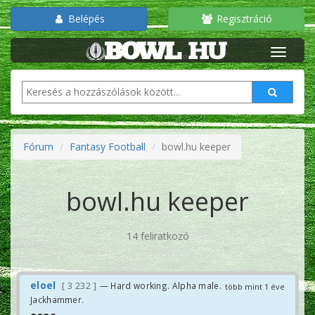
Belépés
Regisztráció
Fórum
Fantasy Football
bowl.hu keeper
bowl.hu keeper
14 feliratkozó
eloel
3 232
— Hard working. Alpha male.
több mint 1 éve
Jackhammer.