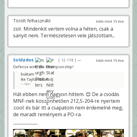
Törölt felhasználó
több mint 15 éve
zsír. Mindenkit vertem volna a héten, csak a
sanyit nem. Természetesen vele játszottam...
Soldados
12 174
—
több mint 15 éve
Defense wins the Championship!
buktam.
Ike Taylor takarodj
Höri
Hát ebben nem nagyon hittem. 😊 De a csodás
MNF-nek köszönhetően 212,5-204-re nyertem
:cool: és bár itt a csapatom nem érdemelné meg,
de maradt reményem a PO-ra.