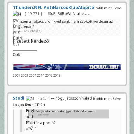
ThundersNFL AntiHarcosKlubAlapító
több mint 5 éve
19 771
— !SuPeR6BoWL!Vrabel.......
Ezen a Takács úron kívül senki nem szokott kérdezni az
arenán?
Assurbanapli
Fizetett kérdező
Draft
2001-2003-2004-2014-2016-2018
Studi
215
— hogy játsszon nálad a
több mint 5 éve
Logan Ryan CB 2-t
Brady-nél a pump fake ugye inkább fake pump
Willie Parker
Ez már a pornó?
Studi