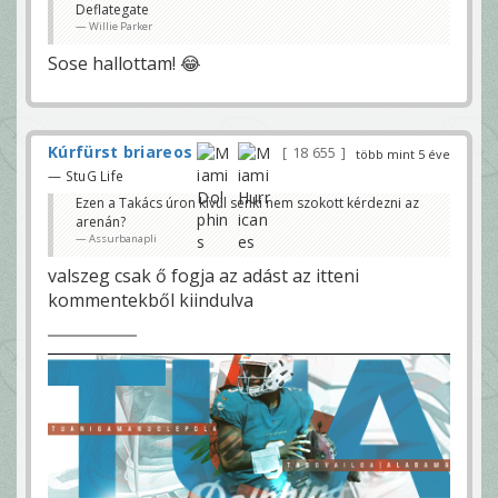
Deflategate
Willie Parker
Sose hallottam! 😂
Kúrfürst briareos
18 655
több mint 5 éve
— StuG Life
Ezen a Takács úron kívül senki nem szokott kérdezni az
arenán?
Assurbanapli
valszeg csak ő fogja az adást az itteni
kommentekből kiindulva