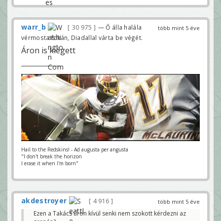
warr_b
30 975
— Ő álla halála
több mint 5 éve
vérmosta fokán, Diadallal várta be végét.
Áron is kiégett
Hail to the Redskins! - Ad augusta per angusta
"I don't break the horizon
I erase it when I'm born"
akdestroyer
4 916
több mint 5 éve
Ezen a Takács úron kívül senki nem szokott kérdezni az