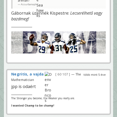
arenán?
Assurbanapli
Gábornak üzennék Kispestre:
Lecserélhető vagy
bazdmeg!
Negritis, a vajda
60 107
— The
több mint 5 éve
Mathematician
jpp is odaért
The Stronger you become, the Weaker you really are.
I wanted Champ to be champ!