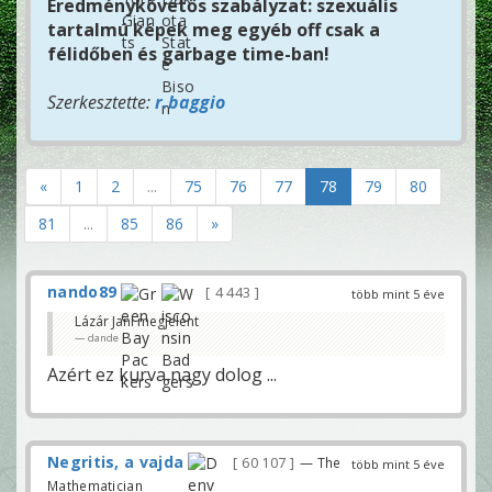
Eredménykövetős szabályzat: szexuális
tartalmú képek meg egyéb off csak a
félidőben és garbage time-ban!
Szerkesztette:
r.baggio
«
1
2
...
75
76
77
78
79
80
81
...
85
86
»
nando89
4 443
több mint 5 éve
Lázár Jani megjelent
dande
Azért ez kurva nagy dolog ...
Negritis, a vajda
60 107
— The
több mint 5 éve
Mathematician