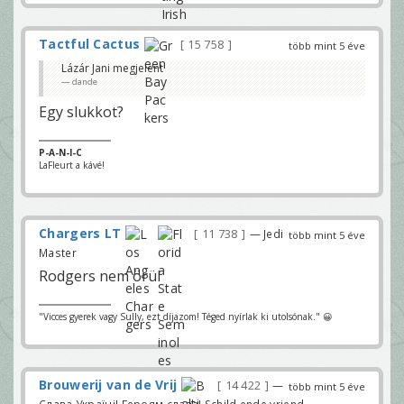
Tactful Cactus
15 758
több mint 5 éve
Lázár Jani megjelent
dande
Egy slukkot?
P-A-N-I-C
LaFleurt a kávé!
Chargers LT
11 738
— Jedi
több mint 5 éve
Master
Rodgers nem örül
"Vicces gyerek vagy Sully, ezt díjazom! Téged nyírlak ki utolsónak." 😀
Brouwerij van de Vrij
14 422
—
több mint 5 éve