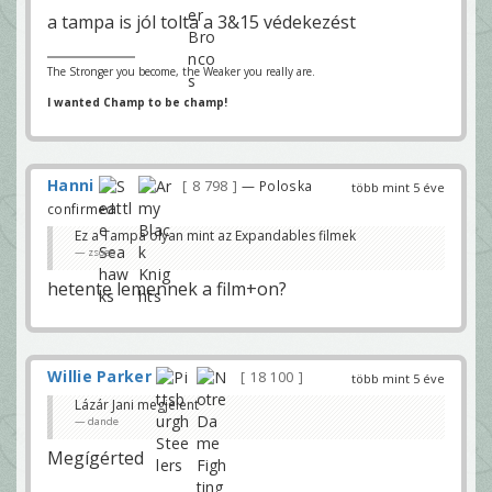
a tampa is jól tolta a 3&15 védekezést
The Stronger you become, the Weaker you really are.
I wanted Champ to be champ!
Hanni
8 798
— Poloska
több mint 5 éve
confirmed
Ez a Tampa olyan mint az Expandables filmek
zsoeo
hetente lemennek a film+on?
Willie Parker
18 100
több mint 5 éve
Lázár Jani megjelent
dande
Megígérted