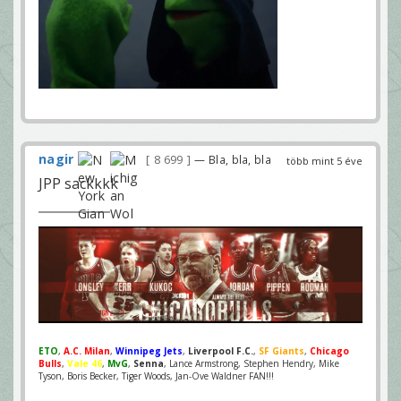
nagir
8 699
— Bla, bla, bla
több mint 5 éve
JPP sackkkk
ETO
,
A.C. Milan
,
Winnipeg Jets
,
Liverpool F.C.
,
SF Giants
,
Chicago
Bulls
,
Vale 46
,
MvG
,
Senna
, Lance Armstrong, Stephen Hendry, Mike
Tyson, Boris Becker, Tiger Woods, Jan-Ove Waldner FAN!!!