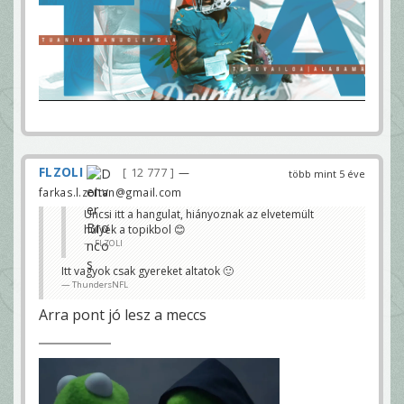
FLZOLI
12 777
—
több mint 5 éve
farkas.l.zoltan@gmail.com
Uncsi itt a hangulat, hiányoznak az elvetemült
hülyék a topikbol 😊
FLZOLI
Itt vagyok csak gyereket altatok 🙂
ThundersNFL
Arra pont jó lesz a meccs