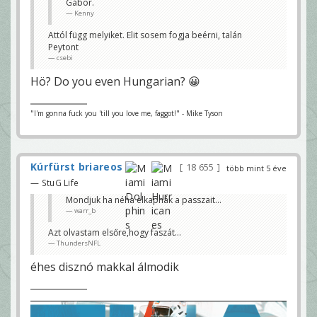
beleszámí
Gábor.
t?
Kenny
nexion218
Attól függ melyiket. Elit sosem fogja beérni, talán
egy ilyen meccsen
csak szakmázgatás
Peytont
jöhet
csebi
r.baggio
Hö? Do you even Hungarian? 😀
You mean hogy Brady most
akkor kiégett-e, vagy Goat-e? 😊
warr_b
"I'm gonna fuck you 'till you love me, faggot!" - Mike Tyson
kiégett mint Pats QB, béget mint Bucs QB
a következőt
r.baggio
Mit jelent az a sárga volnal?
warr_b
Kúrfürst briareos
18 655
több mint 5 éve
— StuG Life
Mondjuk ha néha elkapnák a passzait...
warr_b
Azt olvastam elsőre,hogy faszát...
ThundersNFL
éhes disznó makkal álmodik