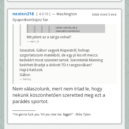
nexion218
4 019
— Washington
több mint 5 éve
Gyapotkombájnz fan
Lehet vótmá, de a
szexuális tartalmú
videó az a szexuális
Mit jelent az a sárga volnal?
tartalmú képbe vagy
warr_b
az egyébe off-ba
beleszámít?
nexion218
Sziasztok. Gábor vagyok Kispestről, holnap
szigorlatozom matekból, de egy jó kis nfl meccs
egy ilyen meccsen csak
szakmázgatás jöhet
kedvéért most szünetet tartok. Szerintetek Manning
r.baggio
beérheti Bradyt a dobott TD-t rangsorában?
Hajrá Kalózok.
You mean hogy Brady most akkor kiégett-
e, vagy Goat-e? 😊
Gábor.
warr_b
Kenny
kiégett mint Pats QB, béget mint Bucs QB
Nem válaszolunk, mert nem írtad le, hogy
a következőt
r.baggio
nekünk köszönhetően szeretted meg ezt a
parádés sportot.
"I'm gonna fuck you 'till you love me, faggot!" - Mike Tyson