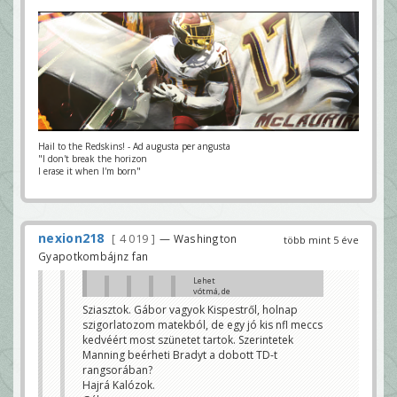
Hail to the Redskins! - Ad augusta per angusta
"I don't break the horizon
I erase it when I'm born"
nexion218
4 019
— Washington
több mint 5 éve
Gyapotkombájnz fan
Lehet
vótmá, de
a
Sziasztok. Gábor vagyok Kispestről, holnap
szexuális
szigorlatozom matekból, de egy jó kis nfl meccs
tartalmú
videó az a
kedvéért most szünetet tartok. Szerintetek
szexuális
Manning beérheti Bradyt a dobott TD-t
tartalmú
képbe vagy
rangsorában?
az egyébe
Hajrá Kalózok.
off-ba