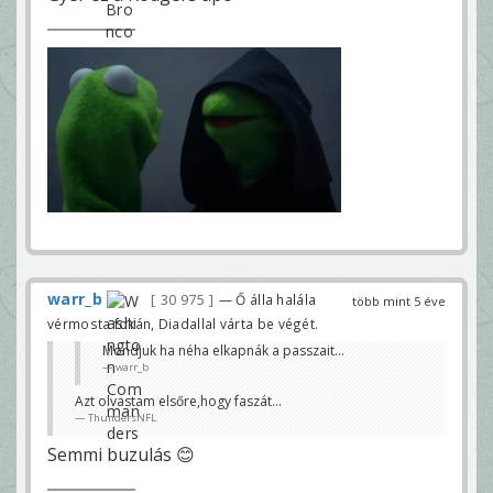
warr_b
30 975
— Ő álla halála
több mint 5 éve
vérmosta fokán, Diadallal várta be végét.
Mondjuk ha néha elkapnák a passzait...
warr_b
Azt olvastam elsőre,hogy faszát...
ThundersNFL
Semmi buzulás 😊