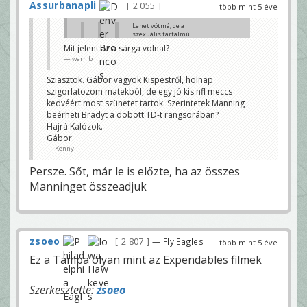
Assurbanapli
2 055
több mint 5 éve
Lehet vótmá, de a
szexuális tartalmú
videó az a szexuális
Mit jelent az a sárga volnal?
tartalmú képbe vagy
warr_b
az egyébe off-ba
beleszámít?
nexion218
Sziasztok. Gábor vagyok Kispestről, holnap
szigorlatozom matekból, de egy jó kis nfl meccs
egy ilyen meccsen csak
szakmázgatás jöhet
kedvéért most szünetet tartok. Szerintetek Manning
r.baggio
beérheti Bradyt a dobott TD-t rangsorában?
Hajrá Kalózok.
You mean hogy Brady most akkor kiégett-
e, vagy Goat-e? 😊
Gábor.
warr_b
Kenny
kiégett mint Pats QB, béget mint Bucs QB
Persze. Sőt, már le is előzte, ha az összes
a következőt
r.baggio
Manninget összeadjuk
zsoeo
2 807
— Fly Eagles
több mint 5 éve
Ez a Tampa olyan mint az Expendables filmek
Szerkesztette:
zsoeo