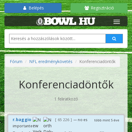
Belépés
Regisztráció
Fórum
NFL eredménykövetés
Konferenciadöntők
Konferenciadöntők
1 feliratkozó
r.baggio
65 226
— no es
több mint 5 éve
importante