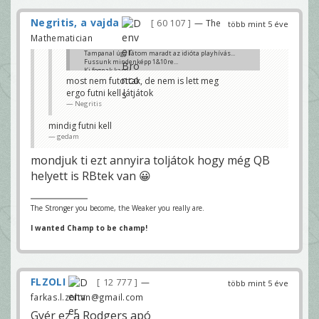
Negritis, a vajda
60 107
— The
több mint 5 éve
Mathematician
Tampanal úgy látom maradt az idióta playhívás...
Fussunk mindenképp 1&10re...
Ki fognak kapni
most nem futottak, de nem is lett meg
Chargers LT
ergo futni kell látjátok
Negritis
mindig futni kell
gedam
mondjuk ti ezt annyira toljátok hogy még QB
helyett is RBtek van 😀
The Stronger you become, the Weaker you really are.
I wanted Champ to be champ!
FLZOLI
12 777
—
több mint 5 éve
farkas.l.zoltan@gmail.com
Gyér ez a Rodgers apó