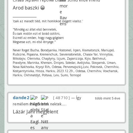
Слава Україні! Героям слава! Schild ende vriend
Arod baszki 😀
'csak az maradt tiéd, mit homlokod megett viselsz.'
"Mindég az állat első bennetek,
És csak midőn ezt el birád csitítni,
Eszmél az ember, hogy nagy-gőgösen
Megvesse azt, mi első lényege."
Never forget Bucha, Borodyanka, Hostomel, Irpen, Kramatorszk, Mariupol,
Rubizne, Popasna, Kremenchuk, Sievierodonetsk, Chasov Yar, Vinnytsia,
Mikolajiv, Olenivka, Chaplyny, Izjum, Zaporizzsja, Kijiv, Bakhmut,
Pravdyne, Marinka, Kherson, Dnipro, Soledar, Avdijivka, Slovyansk, Uman,
Nova Kakhovka, Kryvyi Rih, Odessa, Pervomajszkij,Lviv, Pokrovsk, Chernihiv,
Kostyantynivka, Hroza, Harkiv, 2023.12.29., Odessa, Chernihiv, Vovchansk,
Harkiv, Okhmatdyt, Poltava, Lviv, Sumi, Ternopil
dande2
48 710
— Így
több mint 5 éve
remélem megfelelek nektek.....
Lázár Jani megjelent