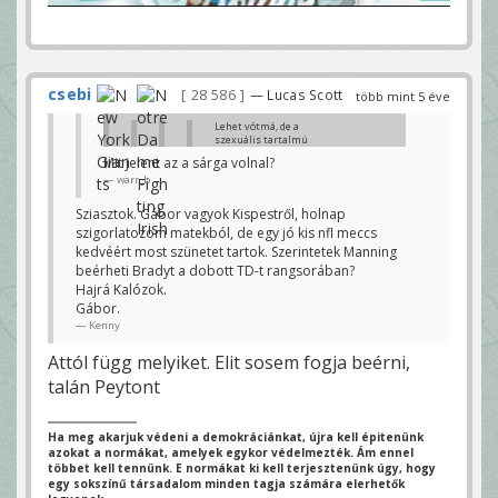
csebi
28 586
— Lucas Scott
több mint 5 éve
Lehet vótmá, de a
szexuális tartalmú
videó az a szexuális
Mit jelent az a sárga volnal?
tartalmú képbe vagy
warr_b
az egyébe off-ba
beleszámít?
nexion218
Sziasztok. Gábor vagyok Kispestről, holnap
szigorlatozom matekból, de egy jó kis nfl meccs
egy ilyen meccsen csak
szakmázgatás jöhet
kedvéért most szünetet tartok. Szerintetek Manning
r.baggio
beérheti Bradyt a dobott TD-t rangsorában?
Hajrá Kalózok.
You mean hogy Brady most akkor kiégett-
e, vagy Goat-e? 😊
Gábor.
warr_b
Kenny
kiégett mint Pats QB, béget mint Bucs QB
Attól függ melyiket. Elit sosem fogja beérni,
a következőt
r.baggio
talán Peytont
Ha meg akarjuk védeni a demokráciánkat, újra kell épitenünk
azokat a normákat, amelyek egykor védelmezték. Ám ennel
többet kell tennünk. E normákat ki kell terjesztenünk úgy, hogy
egy sokszínű társadalom minden tagja számára elerhetők