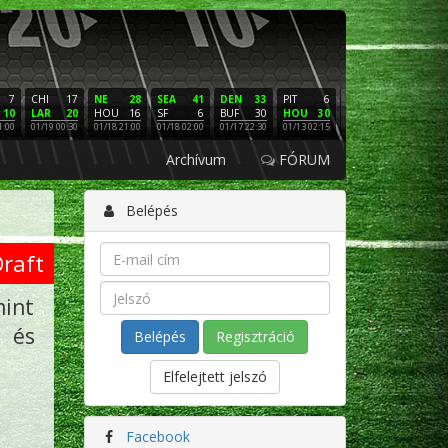
7
CHI
17
NE
28
SEA
41
DEN
33
PIT
6
NE
16
PHI
10
LAR
20
HOU
16
SF
6
BUF
30
HOU
30
LAC
3
SF
1:00
01/19 00:30
01/18 21:00
01/18 02:00
01/17 22:30
01/13 02:15
01/12 02:00
01/11 22:
Archívum
FÓRUM
Belépés
raft
mint
 és
Regisztráció
Elfelejtett jelszó
Facebook