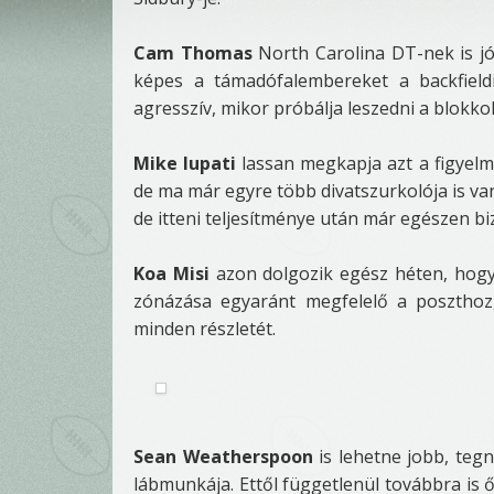
Cam Thomas
North Carolina DT-nek is j
képes a támadófalembereket a backfieldi
agresszív, mikor próbálja leszedni a blokko
Mike Iupati
lassan megkapja azt a figyelm
de ma már egyre több divatszurkolója is van.
de itteni teljesítménye után már egészen biz
Koa Misi
azon dolgozik egész héten, hogy
zónázása egyaránt megfelelő a poszthoz
minden részletét.
Sean Weatherspoon
is lehetne jobb, teg
lábmunkája. Ettől függetlenül továbbra is ő