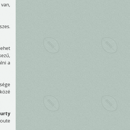
 van,
szes.
lehet
kezű,
lni a
ssége
 közé
urty
route