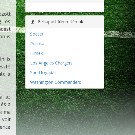
ozott
ág és
Felkapott fórum témák
edést
Soccer
an is
Politika
Filmek
ni is
Los Angeles Chargers
esztő
Sportfogadás
 és a
Washington Commanders
a, az
 és a
ak ma
 volt
rence