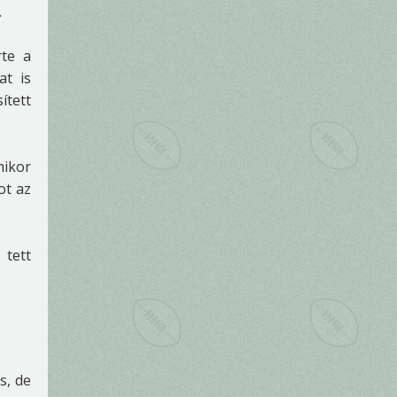
.
rte a
at is
ített
mikor
ot az
tett
s, de