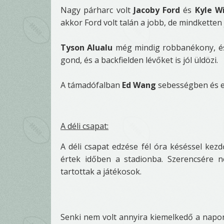
Nagy párharc volt
Jacoby Ford
és
Kyle W
akkor Ford volt talán a jobb, de mindketten 
Tyson Alualu
még mindig robbanékony, és
gond, és a backfielden lévőket is jól üldözi.
A támadófalban
Ed Wang
sebességben és e
A déli csapat:
A déli csapat edzése fél óra késéssel kezd
értek időben a stadionba. Szerencsére n
tartottak a játékosok.
Senki nem volt annyira kiemelkedő a napo