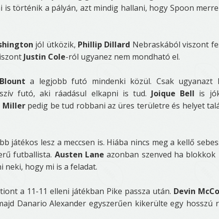
 is történik a pályán, azt mindig hallani, hogy Spoon merre
shington
jól ütközik,
Phillip Dillard
Nebraskából viszont fe
viszont
Justin Cole
-ról ugyanez nem mondható el.
Blount
a legjobb futó mindenki közül. Csak ugyanazt 
zív futó, aki ráadásul elkapni is tud.
Joique Bell
is jó
 Miller
pedig be tud robbani az üres területre és helyet talá
obb játékos lesz a meccsen is. Hiába nincs meg a kellő sebe
rű futballista.
Austen Lane
azonban szenved ha blokkok
 neki, hogy mi is a feladat.
tiont a 11-11 elleni játékban Pike passza után.
Devin McCo
, majd Danario Alexander egyszerűen kikerülte egy hosszú 