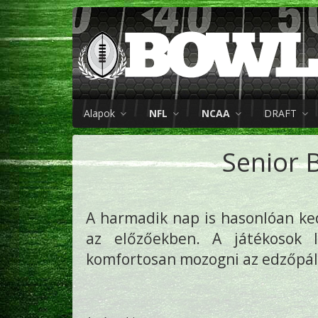
Alapok
NFL
NCAA
DRAFT
Senior 
A harmadik nap is hasonlóan ked
az előzőekben. A játékosok 
komfortosan mozogni az edzőpál