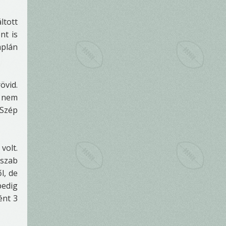
ltott
nt is
mplán
övid.
i nem
 Szép
volt.
sszab
l, de
pedig
ént 3