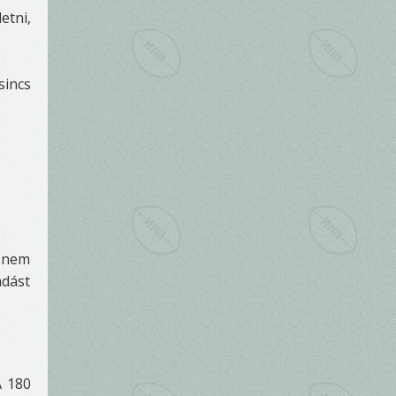
etni,
sincs
y nem
adást
A 180