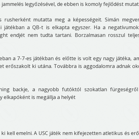
 jammelés legyőzésével, de ebben is komoly fejlődést mutat
ss rusherként mutatta meg a képességeit. Simán megve
ni játékban a QB-t is elkapta egyszer. Ha a negatívumok
ht endjét nem tudta tartani. Borzalmasan rosszul teljes
ban a 7-7-es játékban és előtte is volt egy nagy játéka, a
let erőszakolt ki utána. Továbbra is aggodalomra adnak ok
ng backje, a nagyobb futóktól szokatlan fürgeségről 
 elkapóként is megállja a helyét
i kell emelni. A USC játék nem kifejezetten atletikus és erő