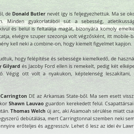
ől, de
Donald Butler
nevét így is feljegyezhettük. Ma se ok
tán. Minden gyakorlatából süt a sebesség, atletikuss
ívül és belül is feltalálja magát, bizonyára komoly emelk
tatja, elvégre szuper szezonja volt végzősként, itt mobile-b
ény kell neki a combine-on, hogy kiemelt figyelmet kapjon.
udtuk, hogy felépítése és sebessége kiemelkedő, de használ
 Gilyard
és Jacoby Ford ellen is remekelt, pedig két elkép
. Végig ott volt a nyakukon, képtelenség leszakítani,
 Carrington
DE az Arkansas State-ből. Ma sem esett vissz
ikor
Shawn Lauvao
guardon kerekedett felül. Csapattársai
után.
Thomas Welch
új arc, aki Asamoah sérülése miatt cs
 egyszerű debütálása, mert Carringtonnal szemben neki sem
nyire erőteljes és aggresszív. Lehet ő lesz az idei év Law