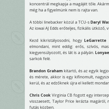
koncentrál megkapja a magájét tőle. Akármi
még ha a figyelmünk nem is rajta van.
A többi linebacker közül a TCU-s
Daryl Wa
Az iowai AJ Edds erőteljes, fizikális ütköző, 
Kezd kikristályosodni, hogy
LeGarrette 
elmondani, mint eddig: erős, szívós, mass
kiegyensúlyozott, és lát is a pályán.
Lonyae
sarkok felé.
Brandon Graham
kitartó, és az egyik legj
és mérete, akkor is egy kifinomult, nagysze
kerül, és az edzőknek újra el kellett mondani
Chris Cook
Virginia CB fogott egy intercep
visszaesett, Taylor Price lerázta magáról
futás közben.