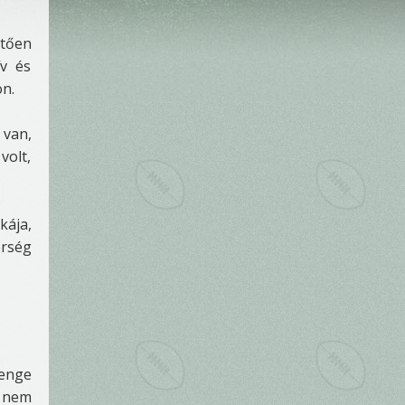
etően
ív és
on.
 van,
volt,
kája,
erség
yenge
i nem