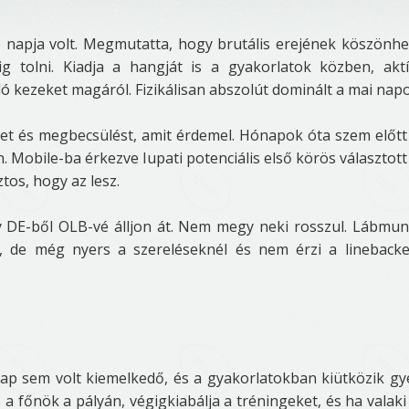
ó napja volt. Megmutatta, hogy brutális erejének köszönh
g tolni. Kiadja a hangját is a gyakorlatok közben, akt
ló kezeket magáról. Fizikálisan abszolút dominált a mai nap
et és megbecsülést, amit érdemel. Hónapok óta szem előtt
 Mobile-ba érkezve Iupati potenciális első körös választott 
tos, hogy az lesz.
 DE-ből OLB-vé álljon át. Nem megy neki rosszul. Lábmun
, de még nyers a szereléseknél és nem érzi a lineback
nap sem volt kiemelkedő, és a gyakorlatokban kiütközik g
 a főnök a pályán, végigkiabálja a tréningeket, és ha valak