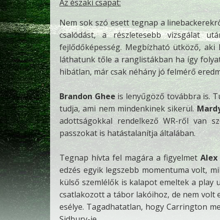
Az északi csapat:
Nem sok szó esett tegnap a linebackerekr
csalódást, a részletesebb vizsgálat u
fejlődőképesség. Megbízható ütköző, aki k
láthatunk tőle a ranglistákban ha így folya
hibátlan, már csak néhány jó felmérő eredm
Brandon Ghee
is lenyűgöző továbbra is. T
tudja, ami nem mindenkinek sikerül.
Mardy
adottságokkal rendelkező WR-ről van szó
passzokat is hatástalanítja általában.
Tegnap hívta fel magára a figyelmet
Alex
edzés egyik legszebb momentuma volt, m
külső szemlélők is kalapot emeltek a play 
csatlakozott a tábor lakóihoz, de nem volt
esélye. Tagadhatatlan, hogy Carrington men
Sidbury-je.