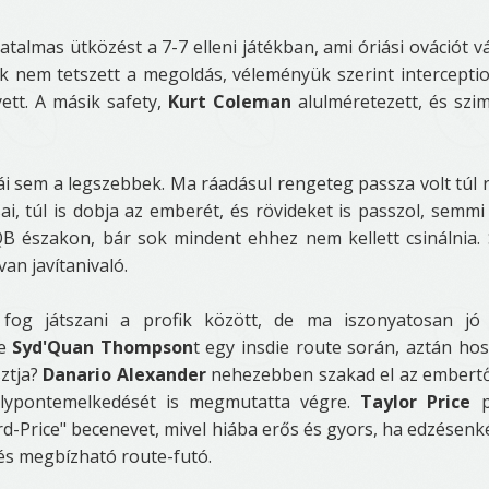
talmas ütközést a 7-7 elleni játékban, ami óriási ovációt vá
k nem tetszett a megoldás, véleményük szerint interceptio
yett. A másik safety,
Kurt Coleman
alulméretezett, és szi
i sem a legszebbek. Ma ráadásul rengeteg passza volt túl r
i, túl is dobja az emberét, és rövideket is passzol, semm
B északon, bár sok mindent ehhez nem kellett csinálnia.
an javítanivaló.
fog játszani a profik között, de ma iszonyatosan jó 
te
Syd'Quan Thompson
t egy insdie route során, aztán ho
sztja?
Danario Alexander
nehezebben szakad el az embertő
úlypontemelkedését is megmutatta végre.
Taylor Price
-Price" becenevet, mivel hiába erős és gyors, ha edzésenk
 és megbízható route-futó.