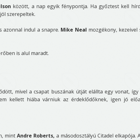
ilson
között, a nap egyik fénypontja. Ha győztest kell hírd
jól szerepeltek.
 azonnal indul a snapre.
Mike Neal
mozgékony, kezeivel 
rőben is alul maradt.
ődött, mivel a csapat buszának útját elállta egy vonat, íg
em kellett hiába várniuk az érdeklődőknek, igen jó elő
n, mint
Andre Roberts,
a másodosztályú Citadel elkapója. 