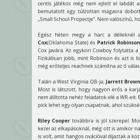
centis játékos még nem ejtett el labdát 
bemutatott egy túlzottan magasra dobott l
„Small School Propectje”. Nem valószínű, ho
Egész héten megy a harc a délieknél a
Cox
(Oklahoma State) és
Patrick Robinson
Cox javára. Az egykori Cowboy folytatta a j
Fizikálisan jobb, mint Robinson és azt is 
még erőteljes reachnek számítna az ő választ
Talán a West Virginia QB-ja,
Jarrett Brow
Most is látszott, hogy nagyon erős a karja
nem állította nehéz feladatok elé a WR-eit. 
pick lehet egy olyan csapatnak, ahol szükség
Riley Cooper
továbbra is jól szerepel. M
kezei az elkapásoknál, még ott is amikor n
is volt, amit hangos ovációval díjaztak a 