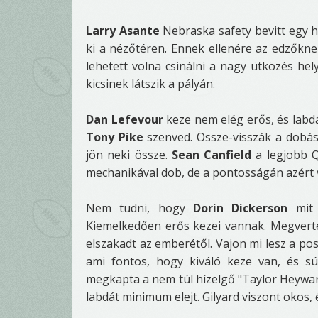
Larry Asante
Nebraska safety bevitt egy ha
ki a nézőtéren. Ennek ellenére az edzőkne
lehetett volna csinálni a nagy ütközés hel
kicsinek látszik a pályán.
Dan Lefevour
keze nem elég erős, és labdá
Tony Pike
szenved. Össze-visszák a dobása
jön neki össze.
Sean Canfield
a legjobb Q
mechanikával dob, de a pontosságán azért v
Nem tudni, hogy
Dorin Dickerson
mit 
Kiemelkedően erős kezei vannak. Megver
elszakadt az emberétől. Vajon mi lesz a po
ami fontos, hogy kiváló keze van, és s
megkapta a nem túl hízelgő "Taylor Heyward
labdát minimum elejt. Gilyard viszont okos,