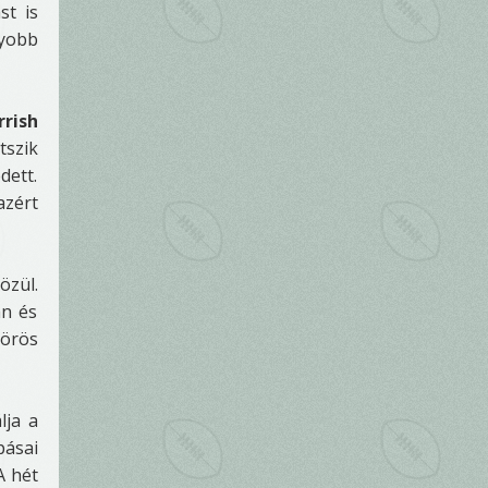
st is
gyobb
rrish
tszik
dett.
azért
özül.
an és
körös
lja a
pásai
A hét