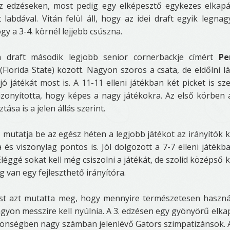
az edzéseken, most pedig egy elképesztő egykezes elkapá
abdával. Vitán felül áll, hogy az idei draft egyik legna
gy a 3-4. körnél lejjebb csúszna.
 draft második legjobb senior cornerbackje címért
Pe
(Florida State) között. Nagyon szoros a csata, de eldőlni lá
ó játékát most is. A 11-11 elleni játékban két picket is sze
bizonyította, hogy képes a nagy játékokra. Az első körben 
ása is a jelen állás szerint.
n
mutatja be az egész héten a legjobb játékot az irányítók k
 és viszonylag pontos is. Jól dolgozott a 7-7 elleni játékb
Eléggé sokat kell még csiszolni a játékát, de szolid középső 
 van egy fejleszthető irányítóra.
ost azt mutatta meg, hogy mennyire természetesen haszná
agyon messzire kell nyúlnia. A 3. edzésen egy gyönyörű elka
közönségben nagy számban jelenlévő Gators szimpatizánsok. 