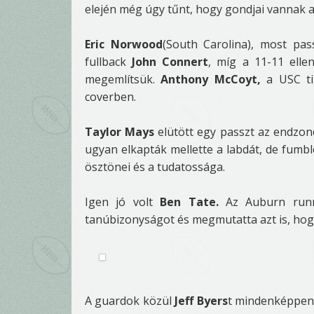
elején még úgy tűnt, hogy gondjai vannak a
Eric Norwood
(South Carolina), most pa
fullback
John Connert
, míg a 11-11 elle
megemlítsük.
Anthony McCoyt,
a USC tig
coverben.
Taylor Mays
elütött egy passzt az endzone
ugyan elkapták mellette a labdát, de fumb
ösztönei és a tudatossága.
Igen jó volt
Ben Tate.
Az Auburn runni
tanúbizonyságot és megmutatta azt is, hogy
A guardok közül
Jeff Byers
t mindenképpen k