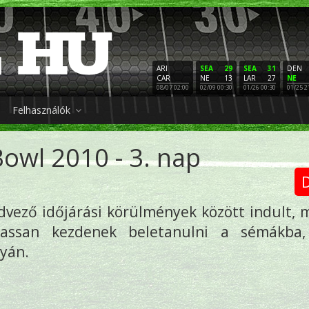
ARI
SEA
29
SEA
31
DEN
CAR
NE
13
LAR
27
NE
08/07 02:00
02/09 00:30
01/26 00:30
01/25 2
Felhasználók
Bowl 2010 - 3. nap
D
vező időjárási körülmények között indult, 
lassan kezdenek beletanulni a sémákba,
yán.