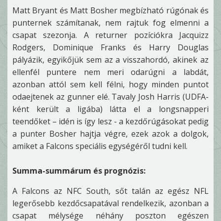
Matt Bryant és Matt Bosher megbízható rúgónak és
punternek számítanak, nem rajtuk fog elmenni a
csapat szezonja. A returner pozíciókra Jacquizz
Rodgers, Dominique Franks és Harry Douglas
pályázik, egyikőjük sem az a visszahordó, akinek az
ellenfél puntere nem meri odarúgni a labdát,
azonban attól sem kell félni, hogy minden puntot
odaejtenek az gunner elé. Tavaly Josh Harris (UDFA-
ként került a ligába) látta el a longsnapperi
teendőket – idén is így lesz - a kezdőrúgásokat pedig
a punter Bosher hajtja végre, ezek azok a dolgok,
amiket a Falcons speciális egységéről tudni kell.
Summa-summárum és prognózis:
A Falcons az NFC South, sőt talán az egész NFL
legerősebb kezdőcsapatával rendelkezik, azonban a
csapat mélysége néhány poszton egészen