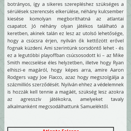
botrányos, így a sikeres szerepléshez szükséges a
sérülések szerencsés elkerülése, néhány kulcsember
kiesése komolyan megboríthatná az atlantai
csapatot. Jó néhány olyan játékos található a
keretben, akinek talán ez lesz az utolsó lehetősége,
hogy a csúcsra érjen, nyilván ők kettőzött erővel
fognak küzdeni. Ami szerintünk sorsdöntő lehet - és
ez a legutóbbi playoffban csúcsosodott ki – az Mike
Smith meccselése éles helyzetben, illetve hogy Ryan
elhiszi-e magáról, hogy képes arra, amire Aaron
Rodgers vagy Joe Flacco, azaz hogy megszolgálja a
százmilliós szerződését. Nyilván ehhez a védelemnek
is hozzák kell tennie a magáét, szükség lesz azokra
az agresszív játékokra, amelyeket tavaly
alkalmanként megcsodálhattunk Samueléktől.