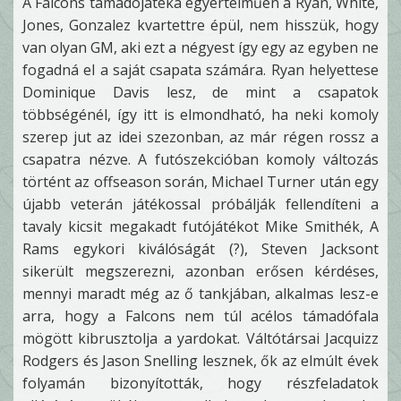
A Falcons támadójátéka egyértelműen a Ryan, White,
Jones, Gonzalez kvartettre épül, nem hisszük, hogy
van olyan GM, aki ezt a négyest így egy az egyben ne
fogadná el a saját csapata számára. Ryan helyettese
Dominique Davis lesz, de mint a csapatok
többségénél, így itt is elmondható, ha neki komoly
szerep jut az idei szezonban, az már régen rossz a
csapatra nézve. A futószekcióban komoly változás
történt az offseason során, Michael Turner után egy
újabb veterán játékossal próbálják fellendíteni a
tavaly kicsit megakadt futójátékot Mike Smithék, A
Rams egykori kiválóságát (?), Steven Jacksont
sikerült megszerezni, azonban erősen kérdéses,
mennyi maradt még az ő tankjában, alkalmas lesz-e
arra, hogy a Falcons nem túl acélos támadófala
mögött kibrusztolja a yardokat. Váltótársai Jacquizz
Rodgers és Jason Snelling lesznek, ők az elmúlt évek
folyamán bizonyították, hogy részfeladatok