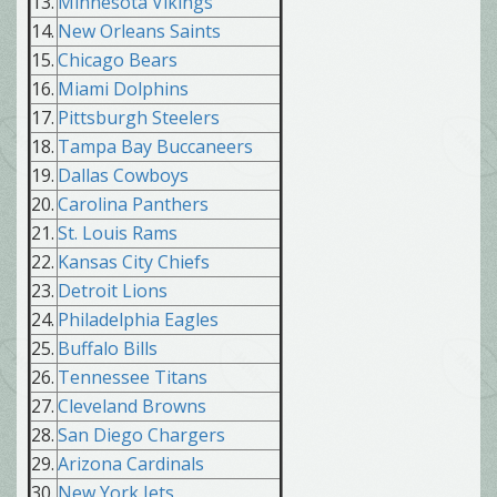
13.
Minnesota Vikings
14.
New Orleans Saints
15.
Chicago Bears
16.
Miami Dolphins
17.
Pittsburgh Steelers
18.
Tampa Bay Buccaneers
19.
Dallas Cowboys
20.
Carolina Panthers
21.
St. Louis Rams
22.
Kansas City Chiefs
23.
Detroit Lions
24.
Philadelphia Eagles
25.
Buffalo Bills
26.
Tennessee Titans
27.
Cleveland Browns
28.
San Diego Chargers
29.
Arizona Cardinals
30.
New York Jets