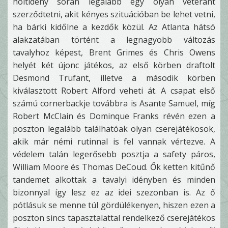
holtidény során legalább egy olyan veteránt
szerződtetni, akit kényes szituációban be lehet vetni,
ha bárki kidőlne a kezdők közül. Az Atlanta hátsó
alakzatában történt a legnagyobb változás
tavalyhoz képest, Brent Grimes és Chris Owens
helyét két újonc játékos, az első körben draftolt
Desmond Trufant, illetve a második körben
kiválasztott Robert Alford veheti át. A csapat első
számú cornerbackje továbbra is Asante Samuel, míg
Robert McClain és Dominque Franks révén ezen a
poszton legalább találhatóak olyan cserejátékosok,
akik már némi rutinnal is fel vannak vértezve. A
védelem talán legerősebb posztja a safety páros,
William Moore és Thomas DeCoud. Ők ketten kitűnő
tandemet alkottak a tavalyi idényben és minden
bizonnyal így lesz ez az idei szezonban is. Az ő
pótlásuk se menne túl gördülékenyen, hiszen ezen a
poszton sincs tapasztalattal rendelkező cserejátékos