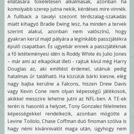
ellátására tökéletesen alkalmasak, azonban ha
komolyabb szerep jutna nekik, kérdéses mire vinnék.
A fullback a tavalyi szezont térdszalag-szakadás
miatt kihagyó Bradie Ewing lesz, ha minden a tervek
szerint alakul, azonban nem valószínű, hogy
gyakran kerül majd pályára a leginkább passzjátékra
épülő csapatban. És ugyebár ennek a passzjátéknak
a fő letéteményesi idén is Roddy White és Julio Jones
– már ami az elkapókat illeti - rajtuk kívül még Harry
Douglas az, aki említést érdemel, utánuk pedig
hatalmas űr található. Ha közülük bárki kiesne, elég
nagy bajba kerülne a Falcons, hiszen Drew Davis
vagy Kevin Cone nem olyan képességű játékosok,
akikkel messzire lehetne jutni az NFL-ben. A TE-ek
terén is hasonló a helyzet, Tony Gonzalez félelmetes
képességekkel rendelkezik, azonban mögötte a
Levine Toilolo, Chase Coffman duó finoman szólva is
hagy némi kívánnivalót maga után, úgyhogy nem