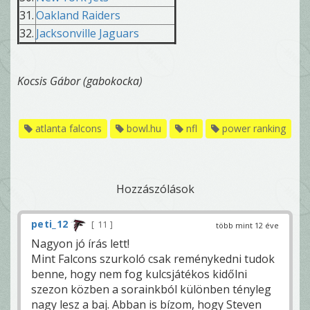
31.
Oakland Raiders
32.
Jacksonville Jaguars
Kocsis Gábor (gabokocka)
atlanta falcons
bowl.hu
nfl
power ranking
Hozzászólások
peti_12
11
több mint 12 éve
Nagyon jó írás lett!
Mint Falcons szurkoló csak reménykedni tudok
benne, hogy nem fog kulcsjátékos kidőlni
szezon közben a sorainkból különben tényleg
nagy lesz a baj. Abban is bízom, hogy Steven