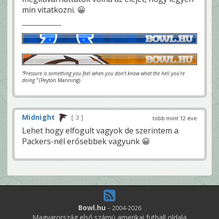
min vitatkozni. 😀
“Pressure is something you feel when you don't know what the hell you're
doing.”
(Peyton Manning)
Midnight
3
több mint 12 éve
Lehet hogy elfogult vagyok de szerintem a
Packers-nél erősebbek vagyunk 😀
Bowl.hu
-
2004-2026
Magyarország első számú amerikai futball oldala