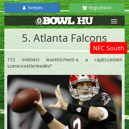
Belépés
Regisztráció
5. Atlanta Falcons
NFC South
113 millióért levetkőzhető-e a rájátszásbeli
szerencsétlenkedés?