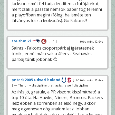
Jackson ismét fel tudja lendíteni a futójátékot,
mert csak a passzal nemsok babér fog teremni
a playoffban megint (főleg, ha ismételten
látványos lesz a leolvadás). Go Falcons!!!
southmiki
51
több mint 12 éve
Saints - Falcons csoportpárbaj ígéretesnek
tűnik , ennél már csak a 49ers - Seahawks
párbaj tűnik jobbnak 😊
peterk2005 udvari bolond
32
több mint 12 éve
— The only discipline that lasts, is self discipline
Az írás jó, gratula, a PR viszont kiszámítható a
top 10 óta. Ha Hawks, Niners, Broncos, Packers
lesz ebben a sorrenben az első négy, akkor
meg egyenesen dögunalom lesz. Jobban
megkavarhattátok volna az elejét, hogy legyen