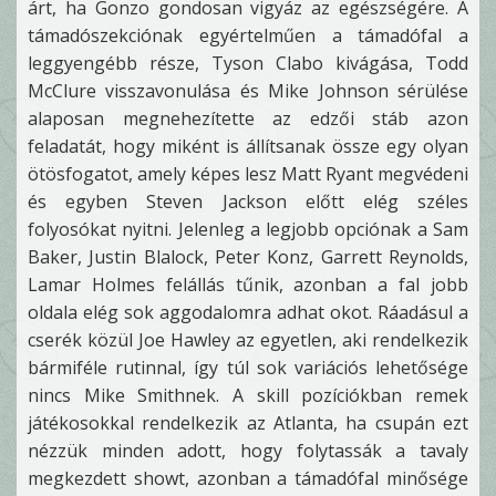
árt, ha Gonzo gondosan vigyáz az egészségére. A
támadószekciónak egyértelműen a támadófal a
leggyengébb része, Tyson Clabo kivágása, Todd
McClure visszavonulása és Mike Johnson sérülése
alaposan megnehezítette az edzői stáb azon
feladatát, hogy miként is állítsanak össze egy olyan
ötösfogatot, amely képes lesz Matt Ryant megvédeni
és egyben Steven Jackson előtt elég széles
folyosókat nyitni. Jelenleg a legjobb opciónak a Sam
Baker, Justin Blalock, Peter Konz, Garrett Reynolds,
Lamar Holmes felállás tűnik, azonban a fal jobb
oldala elég sok aggodalomra adhat okot. Ráadásul a
cserék közül Joe Hawley az egyetlen, aki rendelkezik
bármiféle rutinnal, így túl sok variációs lehetősége
nincs Mike Smithnek. A skill pozíciókban remek
játékosokkal rendelkezik az Atlanta, ha csupán ezt
nézzük minden adott, hogy folytassák a tavaly
megkezdett showt, azonban a támadófal minősége