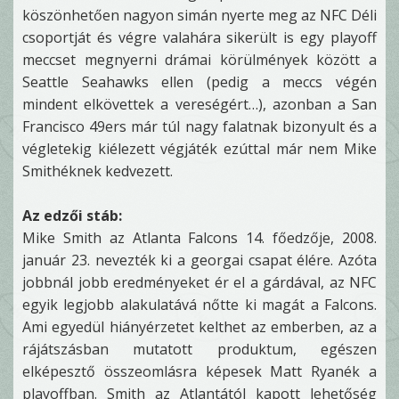
köszönhetően nagyon simán nyerte meg az NFC Déli
csoportját és végre valahára sikerült is egy playoff
meccset megnyerni drámai körülmények között a
Seattle Seahawks ellen (pedig a meccs végén
mindent elkövettek a vereségért…), azonban a San
Francisco 49ers már túl nagy falatnak bizonyult és a
végletekig kiélezett végjáték ezúttal már nem Mike
Smithéknek kedvezett.
Az edzői stáb:
Mike Smith az Atlanta Falcons 14. főedzője, 2008.
január 23. nevezték ki a georgai csapat élére. Azóta
jobbnál jobb eredményeket ér el a gárdával, az NFC
egyik legjobb alakulatává nőtte ki magát a Falcons.
Ami egyedül hiányérzetet kelthet az emberben, az a
rájátszásban mutatott produktum, egészen
elképesztő összeomlásra képesek Matt Ryanék a
playoffban. Smith az Atlantától kapott lehetőség