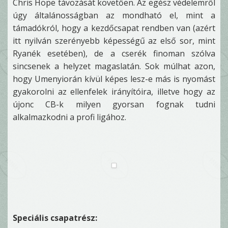
Chris Hope távozását követően. Az egész védelemről
úgy általánosságban az mondható el, mint a
támadókról, hogy a kezdőcsapat rendben van (azért
itt nyilván szerényebb képességű az első sor, mint
Ryanék esetében), de a cserék finoman szólva
sincsenek a helyzet magaslatán. Sok múlhat azon,
hogy Umenyiorán kívül képes lesz-e más is nyomást
gyakorolni az ellenfelek irányítóira, illetve hogy az
újonc CB-k milyen gyorsan fognak tudni
alkalmazkodni a profi ligához.
Speciális csapatrész: