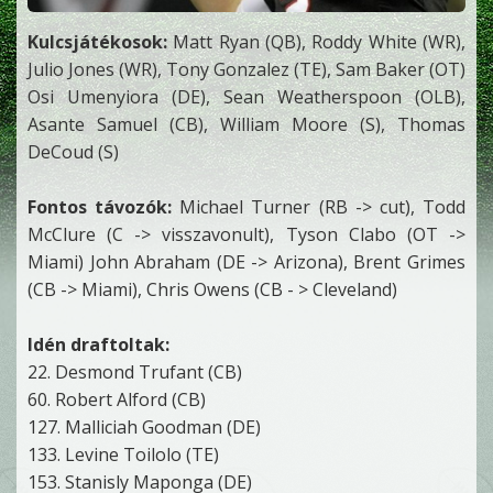
Kulcsjátékosok:
Matt Ryan (QB), Roddy White (WR),
Julio Jones (WR), Tony Gonzalez (TE), Sam Baker (OT)
Osi Umenyiora (DE), Sean Weatherspoon (OLB),
Asante Samuel (CB), William Moore (S), Thomas
DeCoud (S)
Fontos távozók:
Michael Turner (RB -> cut), Todd
McClure (C -> visszavonult), Tyson Clabo (OT ->
Miami) John Abraham (DE -> Arizona), Brent Grimes
(CB -> Miami), Chris Owens (CB - > Cleveland)
Idén draftoltak:
22. Desmond Trufant (CB)
60. Robert Alford (CB)
127. Malliciah Goodman (DE)
133. Levine Toilolo (TE)
153. Stanisly Maponga (DE)