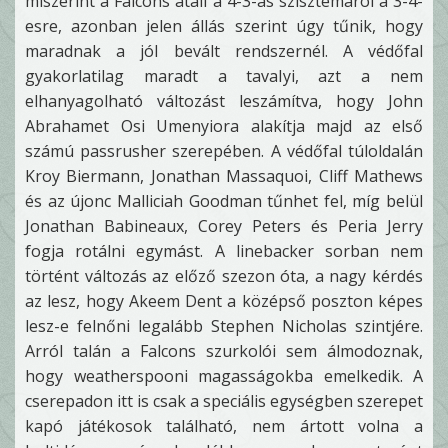
miszerint a Falcons átáll a 4-3-as szisztémáról a 3-4-
esre, azonban jelen állás szerint úgy tűnik, hogy
maradnak a jól bevált rendszernél. A védőfal
gyakorlatilag maradt a tavalyi, azt a nem
elhanyagolható változást leszámítva, hogy John
Abrahamet Osi Umenyiora alakítja majd az első
számú passrusher szerepében. A védőfal túloldalán
Kroy Biermann, Jonathan Massaquoi, Cliff Mathews
és az újonc Malliciah Goodman tűnhet fel, míg belül
Jonathan Babineaux, Corey Peters és Peria Jerry
fogja rotálni egymást. A linebacker sorban nem
történt változás az előző szezon óta, a nagy kérdés
az lesz, hogy Akeem Dent a középső poszton képes
lesz-e felnőni legalább Stephen Nicholas szintjére.
Arról talán a Falcons szurkolói sem álmodoznak,
hogy weatherspooni magasságokba emelkedik. A
cserepadon itt is csak a speciális egységben szerepet
kapó játékosok található, nem ártott volna a