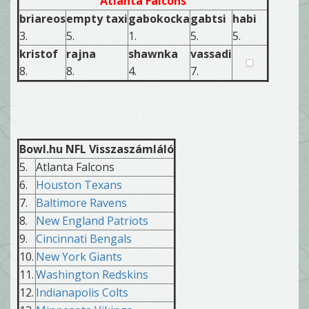
Atlanta Falcons
briareos
empty taxi
gabokocka
gabtsi
habi
3.
5.
1.
5.
5.
kristof
rajna
shawnka
vassadi
8.
8.
4.
7.
Bowl.hu NFL Visszaszámláló
5.
Atlanta Falcons
6.
Houston Texans
7.
Baltimore Ravens
8.
New England Patriots
9.
Cincinnati Bengals
10.
New York Giants
11.
Washington Redskins
12.
Indianapolis Colts