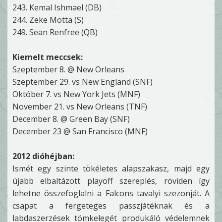
243. Kemal Ishmael (DB)
244. Zeke Motta (S)
249. Sean Renfree (QB)
Kiemelt meccsek:
Szeptember 8. @ New Orleans
Szeptember 29. vs New England (SNF)
Október 7. vs New York Jets (MNF)
November 21. vs New Orleans (TNF)
December 8. @ Green Bay (SNF)
December 23 @ San Francisco (MNF)
2012 dióhéjban:
Ismét egy szinte tökéletes alapszakasz, majd egy
újabb elbaltázott playoff szereplés, röviden így
lehetne összefoglalni a Falcons tavalyi szezonját. A
csapat a fergeteges passzjátéknak és a
labdaszerzések tömkelegét produkáló védelemnek