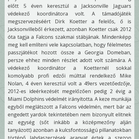
előtt 5 éven keresztül a Jacksonville Jaguars
védekező koordinátora volt. A támadójáték
megszervezéséért Dirk Koetter a felelős, ő is
Jacksonvilleből érkezett, azonban Koetter csak 2012
óta tagja a Falcons szakmai stábjának. Mindenképp
meg kell említeni vele kapcsolatban, hogy félelmetes
passzjátékot hozott össze a Georgia Domeban,
persze ehhez minden részlet adott volt számára. A
védekező koordinátor a Koetternél sokkal
komolyabb profi edzői múlttal rendelkező Mike
Nolan, 4 éven keresztül volt a 49ers vezetőedzője,
2012-es ideérkezését megelőzően pedig 2 évig a
Miami Dolphins védelmét irányította. A keze munkája
egyből meglátszott a Falcons védelmén, mert bár az
engedett yardok tekintetében nem bizonyult elitnek
az egység (sőt inkább a középmezőny alján
tanyázott) azonban a kulcsfontosságú pillanatokban
történő labdaszerzések aranyat értek a szezon