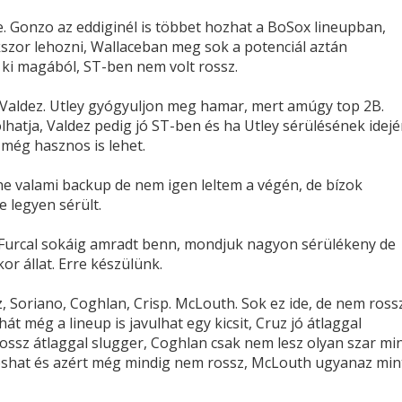
e. Gonzo az eddiginél is többet hozhat a BoSox lineupban,
zor lehozni, Wallaceban meg sok a potenciál aztán
 ki magából, ST-ben nem volt rossz.
s, Valdez. Utley gyógyuljon meg hamar, mert amúgy top 2B.
lhatja, Valdez pedig jó ST-ben és ha Utley sérülésének idejé
 még hasznos is lehet.
éne valami backup de nem igen leltem a végén, de bízok
 legyen sérült.
z. Furcal sokáig amradt benn, mondjuk nagyon sérülékeny de
r állat. Erre készülünk.
, Soriano, Coghlan, Crisp. McLouth. Sok ez ide, de nem rossz
hát még a lineup is javulhat egy kicsit, Cruz jó átlaggal
rossz átlaggal slugger, Coghlan csak nem lesz olyan szar mi
doshat és azért még mindig nem rossz, McLouth ugyanaz min