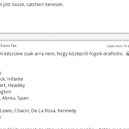
jött össze, catchert keresek.
 Rams fan
több mint 15 
 készülve csak arra nem, hogy középről fogok draftolni... 
y
ick, Infante
art, Headley
ngton
s, Abreu, Span
, Lewis, Chacin, De La Rosa, Kennedy
z