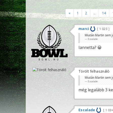
«
1
2
...
14
marci
1 023
Miután Martin sem j
Escalade
Iannetta? 😀
Törölt felhasználó
Miután Martin sem j
Escalade
még legalább 3 ke
Escalade
1 03