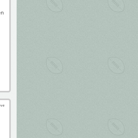
en
éve