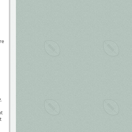
re
.
nt
t