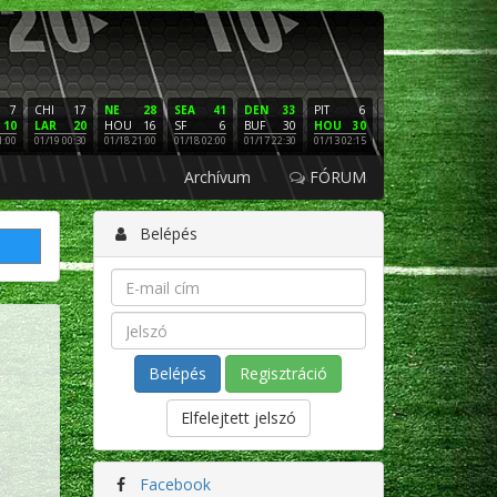
7
CHI
17
NE
28
SEA
41
DEN
33
PIT
6
NE
16
PHI
10
LAR
20
HOU
16
SF
6
BUF
30
HOU
30
LAC
3
SF
1:00
01/19 00:30
01/18 21:00
01/18 02:00
01/17 22:30
01/13 02:15
01/12 02:00
01/11 22:
Archívum
FÓRUM
Belépés
Regisztráció
Elfelejtett jelszó
Facebook