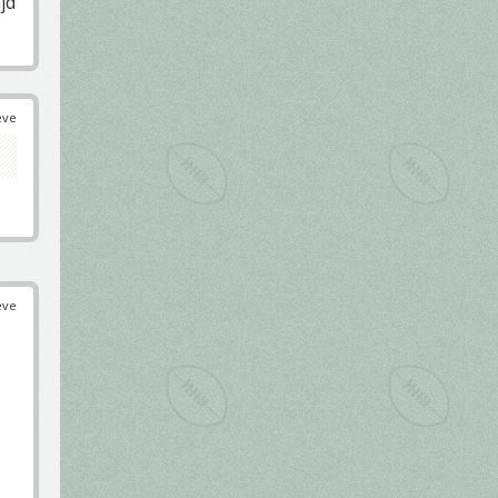
jd
éve
éve