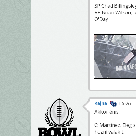
SP Chad Billingsl
RP Brian Wilson,
O'Day
Rajna
8 033
Akkor énis.
C: Martínez. Elég
hozni valakit.