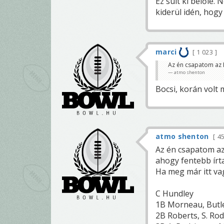
Ez sült ki belőle.
kiderül idén, hogy 
marci
1 023
Az én csapatom az E
atmo shenton
Bocsi, korán volt 
atmo shenton
4
Az én csapatom az
ahogy fentebb írta
Ha meg már itt va
C Hundley
1B Morneau, Butl
2B Roberts, S. Ro