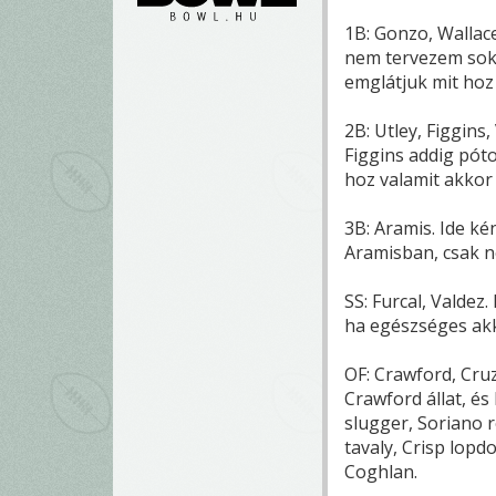
1B: Gonzo, Wallac
nem tervezem soks
emglátjuk mit hoz
2B: Utley, Figgin
Figgins addig póto
hoz valamit akkor
3B: Aramis. Ide k
Aramisban, csak ne
SS: Furcal, Valde
ha egészséges akko
OF: Crawford, Cruz
Crawford állat, és 
slugger, Soriano 
tavaly, Crisp lop
Coghlan.