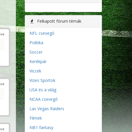
Felkapott fórum témák
NFL csevegő
éve
Politika
Soccer
Kerékpár
Viccek
Vizes Sportok
éve
USA és a világ
NCAA csevegő
Las Vegas Raiders
Filmek
NB1 fantasy
éve