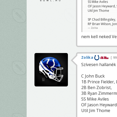
SS Mike Aviles
OF Jason Heyward, S
Util Jim Thome
SP Chad Billingsley
RP Brian Wilson, J
Zolika
nem kell neked Ve
Zolika
9
Szívesen hallanék 
C John Buck
1B Prince Fielder,
2B Ben Zobrist,
3B Ryan Zimmerman
SS Mike Aviles
OF Jason Heyward,
Util Jim Thome