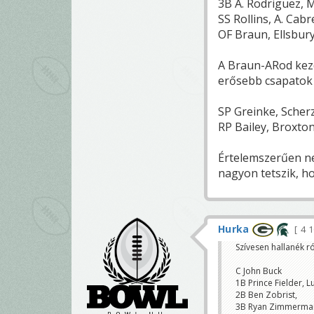
3B A. Rodriguez,
SS Rollins, A. Cabr
OF Braun, Ellsbury
A Braun-ARod kezd
erősebb csapatok 
SP Greinke, Scher
RP Bailey, Broxto
Értelemszerűen ne
nagyon tetszik, ho
Hurka
4 
Szívesen hallanék ró
C John Buck
1B Prince Fielder, L
2B Ben Zobrist,
3B Ryan Zimmerman,