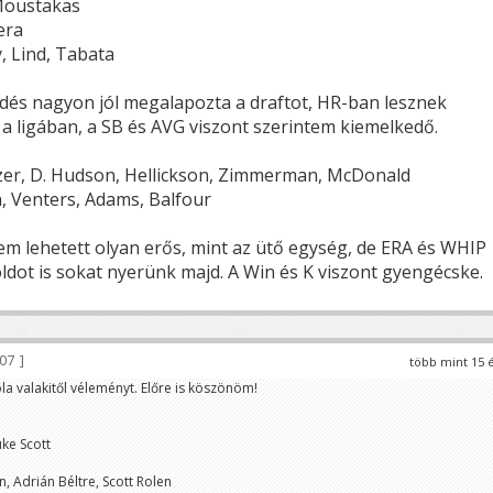
 Moustakas
era
, Lind, Tabata
és nagyon jól megalapozta a draftot, HR-ban lesznek
a ligában, a SB és AVG viszont szerintem kiemelkedő.
zer, D. Hudson, Hellickson, Zimmerman, McDonald
n, Venters, Adams, Balfour
m lehetett olyan erős, mint az ütő egység, de ERA és WHIP
ldot is sokat nyerünk majd. A Win és K viszont gyengécske.
107
több mint 15 
la valakitől véleményt. Előre is köszönöm!
uke Scott
 Adrián Béltre, Scott Rolen