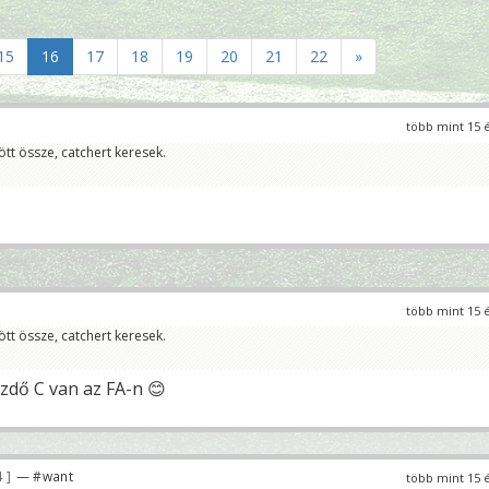
15
16
17
18
19
20
21
22
»
több mint 15 
ött össze, catchert keresek.
több mint 15 
ött össze, catchert keresek.
zdő C van az FA-n 😊
4
— #want
több mint 15 