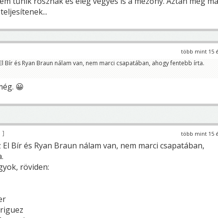
 Nem tűnik rosznak és elég vegyes is a mezőny. Aztán meg ma
teljesítenek...
több mint 15 
l Bír és Ryan Braun nálam van, nem marci csapatában, ahogy fentebb írta.
még. 😀
5
több mint 15 
 El Bír és Ryan Braun nálam van, nem marci csapatában,
.
gyok, röviden:
er
driguez