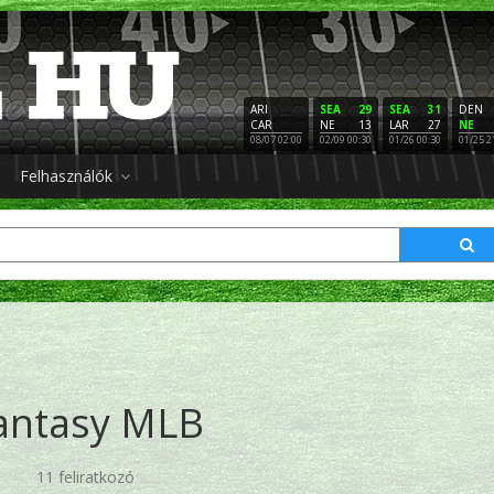
ARI
SEA
29
SEA
31
DEN
CAR
NE
13
LAR
27
NE
08/07 02:00
02/09 00:30
01/26 00:30
01/25 2
Felhasználók
antasy MLB
11 feliratkozó