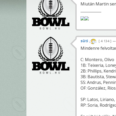
Miután Martin sem 
süti
4 134
—
Mindenre felvoltam
C: Montero, Olivo
1B: Teixeria, Lone
2B: Phillips, Kendr
3B: Bautista, Stew
SS: Andrus, Penni
OF: González, Río
SP: Latos, Liriano
RP: Soria, Rodríge