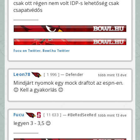
csak ott régen nem volt IDP-s lehetőség csak
csapatvédős
Fucu on Twitter
,
Bowl.hu Twitter
Leon78
1 996
— Defender
több mint 13 éve
Mindjárt nyomok egy mock draftot az espn-en.
😊 Kell a gyakorlás 😊
Fucu
11 633
— #BeRedSeeRed
több mint 13 éve
legyen 3 - 3,5 😊