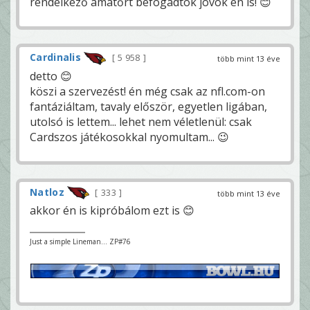
rendelkező amatőrt befogadtok jövök én is! 😊
Cardinalis
5 958
több mint 13 éve
detto 😊
köszi a szervezést! én még csak az nfl.com-on
fantáziáltam, tavaly először, egyetlen ligában,
utolsó is lettem... lehet nem véletlenül: csak
Cardszos játékosokkal nyomultam... 😉
Natloz
333
több mint 13 éve
akkor én is kipróbálom ezt is 😊
Just a simple Lineman... ZP#76