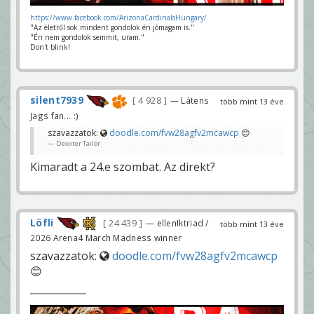
https://www.facebook.com/ArizonaCardinalsHungary/
"Az életről sok mindent gondolok én jómagam is."
"Én nem gondolok semmit, uram."
Don't blink!
silent7939
4 928
— Látens
több mint 13 éve
Jags fan... :)
szavazzatok:
doodle.com/fvw28agfv2mcawcp
😊
Dexxter Tailor
Kimaradt a 24.e szombat. Az direkt?
Löfli
24 439
— ellenIktriad /
több mint 13 éve
2026 Arena4 March Madness winner
szavazzatok:
doodle.com/fvw28agfv2mcawcp
😊