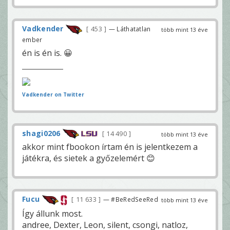
Vadkender
453
— Láthatatlan
több mint 13 éve
ember
én is én is. 😀
Vadkender on Twitter
shagi0206
14 490
több mint 13 éve
akkor mint fbookon írtam én is jelentkezem a
játékra, és sietek a győzelemért 😊
Fucu
11 633
— #BeRedSeeRed
több mint 13 éve
Így állunk most.
andree, Dexter, Leon, silent, csongi, natloz,