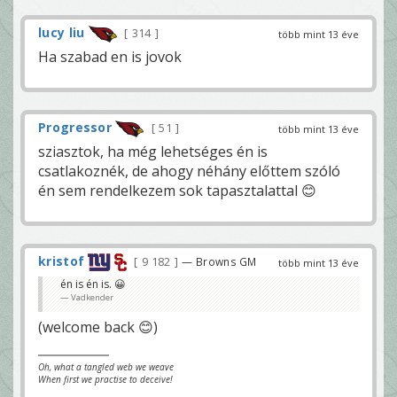
lucy liu
314
több mint 13 éve
Ha szabad en is jovok
Progressor
51
több mint 13 éve
sziasztok, ha még lehetséges én is
csatlakoznék, de ahogy néhány előttem szóló
én sem rendelkezem sok tapasztalattal 😊
kristof
9 182
— Browns GM
több mint 13 éve
én is én is. 😀
Vadkender
(welcome back 😊)
Oh, what a tangled web we weave
When first we practise to deceive!