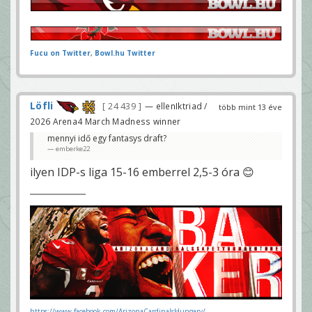
Fucu on Twitter
,
Bowl.hu Twitter
Löfli
24 439
— ellenIktriad /
több mint 13 éve
2026 Arena4 March Madness winner
mennyi idő egy fantasys draft?
emberke22
ilyen IDP-s liga 15-16 emberrel 2,5-3 óra 😊
https://www.facebook.com/ArizonaCardinalsHungary/