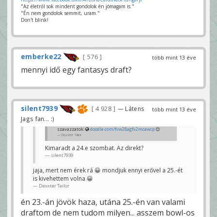
"Az életről sok mindent gondolok én jómagam is."
"Én nem gondolok semmit, uram."
Don't blink!
emberke22
576
több mint 13 éve
mennyi idő egy fantasys draft?
silent7939
4 928
— Látens
több mint 13 éve
Jags fan... :)
szavazzatok:
doodle.com/fvw28agfv2mcawcp
😊
Dexxter Tailor
Kimaradt a 24.e szombat. Az direkt?
silent7939
jaja, mert nem érek rá 😀 mondjuk ennyi erővel a 25.-ét
is kivehettem volna 😀
Dexxter Tailor
én 23.-án jövök haza, utána 25.-én van valami
draftom de nem tudom milyen... asszem bowl-os