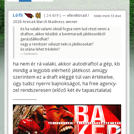
Löfli
24 439
— ellenIktriad /
több mint 13 éve
2026 Arena4 March Madness winner
és ha valaki valami oknál fogva nem tud részt venni a
drafton, akkor később a bentmaradt játékosokból
garázdálkodhat?
vagy a rendszer választ neki is játékosokat?
és utána lehet trédelni?
Cardinalis
ha nem ér rá valaki, akkor autodraftol a gép, kb
mindig a legjobb elérhető játékost. amúgy
szerintem ez a draft eléggé túl van értékelve,
úgy tudsz nyerni bajnokságot, ha free agency-
zel rendszeresen (előző két év tapasztalata)