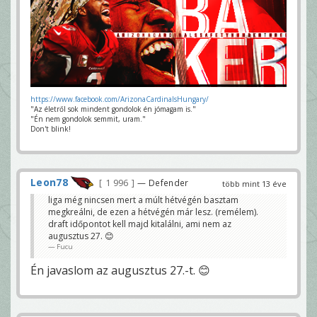
https://www.facebook.com/ArizonaCardinalsHungary/
"Az életről sok mindent gondolok én jómagam is."
"Én nem gondolok semmit, uram."
Don't blink!
Leon78
1 996
— Defender
több mint 13 éve
liga még nincsen mert a múlt hétvégén basztam
megkreálni, de ezen a hétvégén már lesz. (remélem).
draft időpontot kell majd kitalálni, ami nem az
augusztus 27. 😊
Fucu
Én javaslom az augusztus 27.-t. 😊