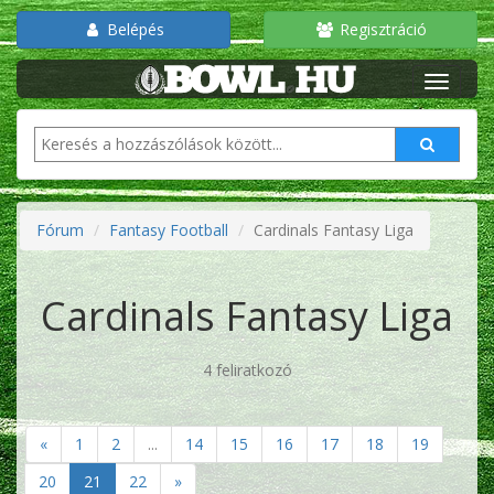
Belépés
Regisztráció
Fórum
Fantasy Football
Cardinals Fantasy Liga
Cardinals Fantasy Liga
4 feliratkozó
«
1
2
...
14
15
16
17
18
19
20
21
22
»