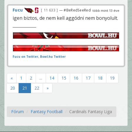
Fucu
11 633
— #BeRedSeeRed
több mint 13 éve
igen biztos, de nem kell aggódni nem bonyolult.
Fucu on Twitter
,
Bowl.hu Twitter
«
1
2
...
14
15
16
17
18
19
20
21
22
»
Fórum
Fantasy Football
Cardinals Fantasy Liga