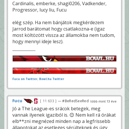
Cardinalis, emberke, shagi0206, Vadkender,
Progressor, lucy liu, Fucu
elég szép. Ha nem bánjátok megkérdezem
Jarrod barátomat hogy csatlakozna-e (igaz
most költözött vissza az államokba nem tudom,
hogy mennyi ideje lesz).
Fucu on Twitter
,
Bowl.hu Twitter
Fucu
11 633
— #BeRedSeeRed
több mint 13 éve
Jó a The League-es srácok betegek, meg
vannak ilyenek igaziból is. 😊 Nem kell rá órákat
elb**zni megnézed minden nap a legfrissebb
állapotokat az esetleges sérülteknek és úgy