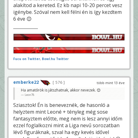
alakítod a kereted. Ez kb napi 10-20 percet vesz
igénybe. Szóval nem kell félni én is így kezdtem
6 éve 😊
Fucu on Twitter
,
Bowl.hu Twitter
emberke22
576
több mint 13 éve
Ha amatőrök is játszhatnak, akkor nevezek. 😊
Leon78
Sziasztok! Én is beneveznék, de hasonló a
helyztem mint Leoné + tényleg még sose
fantasyztem előtte, meg nem is lesz annyi időm
ezzel foglalkozni mint a Liga nevű sorozatban
lévő figuráknak, szval ha egy kevés idővel