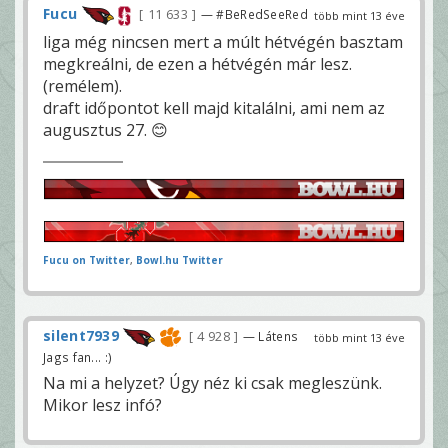
Fucu
11 633
— #BeRedSeeRed
több mint 13 éve
liga még nincsen mert a múlt hétvégén basztam
megkreálni, de ezen a hétvégén már lesz.
(remélem).
draft időpontot kell majd kitalálni, ami nem az
augusztus 27. 😊
Fucu on Twitter
,
Bowl.hu Twitter
silent7939
4 928
— Látens
több mint 13 éve
Jags fan... :)
Na mi a helyzet? Úgy néz ki csak megleszünk.
Mikor lesz infó?