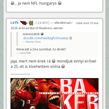
😀... ja nem NFL hungarys 😀
Löfli
24 439
— ellenIktriad /
több mint 13 éve
2026 Arena4 March Madness winner
szavazzatok:
doodle.com/fvw28agfv2mcawcp
😊
Dexxter Tailor
Kimaradt a 24.e szombat. Az direkt?
silent7939
jaja, mert nem érek rá 😀 mondjuk ennyi erővel
a 25.-ét is kivehettem volna 😀