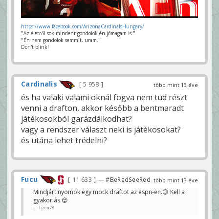
https://www.facebook.com/ArizonaCardinalsHungary/
"Az életről sok mindent gondolok én jómagam is."
"Én nem gondolok semmit, uram."
Don't blink!
Cardinalis
5 958
több mint 13 éve
és ha valaki valami oknál fogva nem tud részt
venni a drafton, akkor később a bentmaradt
játékosokból garázdálkodhat?
vagy a rendszer választ neki is játékosokat?
és utána lehet trédelni?
Fucu
11 633
— #BeRedSeeRed
több mint 13 éve
Mindjárt nyomok egy mock draftot az espn-en.😊 Kell a
gyakorlás 😊
Leon78