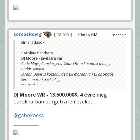
somoskovig
12 655
— Chiefs GM
5 hónapja
Elmaradások:
Carolina Panthers
DJ Moore - javításra vár
Cade Mays, Cam Jurgens, Cade Otton köszönik a nagy
büdös semmit.
Jordan Davis is köszöni, de neki maradnia kell az opciós
évre - marad a jelenlegi
somoskovig
DJ Moore WR - 13.500.000$, 4 évre
még
Carolina-ban pörgeti a lemezeket.
@gabokocka