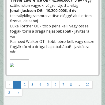
Trevor Lawrence QB - 42.000.000$, 5 év
- egy
szőke isten vagyok, végre rájött a világ
Jonah Jackson OG - 10.200.000$, 4 év
-
testsúlykilogrammra vetítve eléggé alul lettem
fizetve, de sebaj
Luke Fortner OC - több pénz kell, vagy össze
fogják törni a drága hajasbabábat! - javításra
vár
Rasheed Walker OT - több pénz kell, vagy össze
fogják törni a drága hajasbabábat! - javításra
vár
«
1
2
3
4
5
6
7
8
...
20
21
»