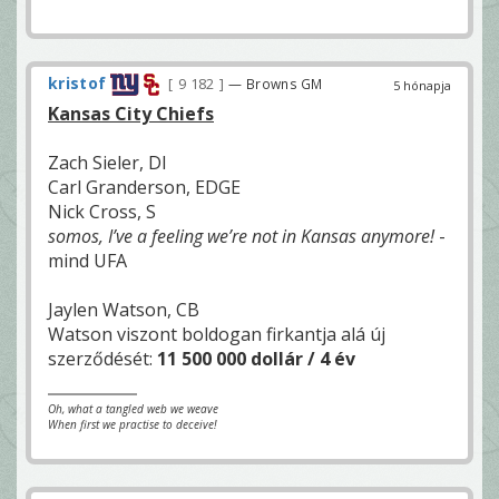
kristof
9 182
— Browns GM
5 hónapja
Kansas City Chiefs
Zach Sieler, DI
Carl Granderson, EDGE
Nick Cross, S
somos, I’ve a feeling we’re not in Kansas anymore!
-
mind UFA
Jaylen Watson, CB
Watson viszont boldogan firkantja alá új
szerződését:
11 500 000 dollár / 4 év
Oh, what a tangled web we weave
When first we practise to deceive!