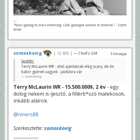
---
"Nincs igazság és nincs emberiség. Csak igazságok vannak és emberek."
- Szerb
Antal
somoskovig
12 655
— Chiefs GM
5 hónapja
Seattle:
Terry McLaurin WR - első ajánlatnak elég scary, de én
bátor gyerek vagyok - javításra vár
somoskovig
Terry McLaurin WR - 15.500.000$, 2 év
- egy
dolog nekem is ijesztő, a fillérb*szó matekosok,
inkább aláírok.
@niners88
Szerkesztette:
somoskovig