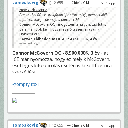
somoskovig
12 655
— Chiefs GM
5 hónapja
New York Giants:
Breece Hall RB - ez az ajánlat "futottak még", nem becsülik
a futókat (még) - de majd a piacon, UFA
Connor McGovern OC - mögöttem a hülye is tud futni,
de ennél több kell, hogy megerőltessem magam -
javításra vár
Kayvon Thibodeaux EDGE - 14.650.000$, 4 év
somoskovig
Connor McGovern OC - 8.900.000$, 3 év
- az
ICE már nyomozza, hogy ez melyik McGovern,
esetleges kitoloncolás esetén is ki kell fizetni a
szerződést.
@empty taxi
somoskovig
12 655
— Chiefs GM
5 hónapja