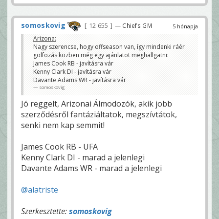
somoskovig
12 655
— Chiefs GM
5 hónapja
Arizona:
Nagy szerencse, hogy offseason van, így mindenki ráér
golfozás közben még egy ajánlatot meghallgatni:
James Cook RB - javításra vár
Kenny Clark DI - javításra vár
Davante Adams WR - javításra vár
somoskovig
Jó reggelt, Arizonai Álmodozók, akik jobb
szerződésről fantáziáltatok, megszívtátok,
senki nem kap semmit!
James Cook RB - UFA
Kenny Clark DI - marad a jelenlegi
Davante Adams WR - marad a jelenlegi
@alatriste
Szerkesztette:
somoskovig