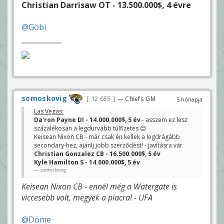
Christian Darrisaw OT - 13.500.000$, 4 évre
@Göbi
somoskovig
12 655
— Chiefs GM
5 hónapja
Las Vegas:
Da'ron Payne DI - 14.000.000$, 5 év
- asszem ez lesz
százalékosan a legdurvább túlfizetés 😊
Keisean Nixon CB - már csak én kellek a legdrágább
secondary-hez, ajánlj jobb szerződést! - javításra vár
Christian Gonzalez CB - 16.500.000$, 5 év
Kyle Hamilton S - 14.000.000$, 5 év
somoskovig
Keisean Nixon CB - ennél még a Watergate is
viccesebb volt, megyek a piacra! - UFA
@Döme