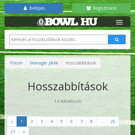
Belépés
Regisztráció
Fórum
Manager játék
Hosszabbítások
Hosszabbítások
14 feliratkozó
«
1
2
3
4
5
6
7
8
...
20
21
»