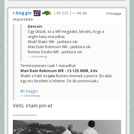
r.baggio
65 225
— no es
5 hónapja
importante
Detroit:
Úgy látszik, ez a WR Hegylakó, kérdés, hogy a
végén hány maradhat.
Khalil Shakir WR - javításra vár
Wan'Dale Robinson WR - javításra vár
Romeo Doubs WR - javításra vár
somoskovig
Természetesen csak 1 maradhat:
Wan'Dale Robinson WR - 13.125.000$, 4 év
Shakir a Fakír és
Julia
Romeo mennek a piacra. (Ez akár
egy vicc kezdete is lehetne. De ők szomorúak.)
@r.baggio
somoskovig
Vétó, írtam pm-et