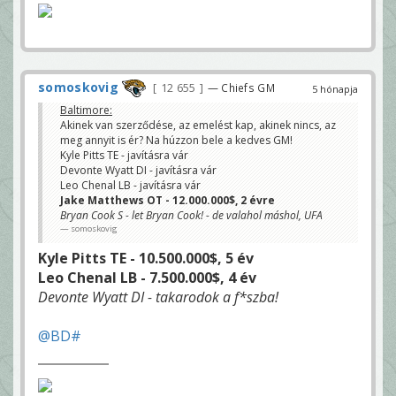
somoskovig
12 655
— Chiefs GM
5 hónapja
Baltimore:
Akinek van szerződése, az emelést kap, akinek nincs, az
meg annyit is ér? Na húzzon bele a kedves GM!
Kyle Pitts TE - javításra vár
Devonte Wyatt DI - javításra vár
Leo Chenal LB - javításra vár
Jake Matthews OT - 12.000.000$, 2 évre
Bryan Cook S - let Bryan Cook! - de valahol máshol, UFA
somoskovig
Kyle Pitts TE - 10.500.000$, 5 év
Leo Chenal LB - 7.500.000$, 4 év
Devonte Wyatt DI - takarodok a f*szba!
@BD#