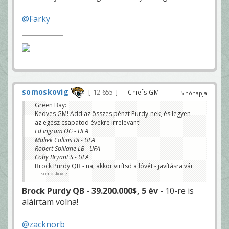
@Farky
somoskovig
12 655
— Chiefs GM
5 hónapja
Green Bay:
Kedves GM! Add az összes pénzt Purdy-nek, és legyen
az egész csapatod évekre irrelevant!
Ed Ingram OG - UFA
Maliek Collins DI - UFA
Robert Spillane LB - UFA
Coby Bryant S - UFA
Brock Purdy QB - na, akkor virítsd a lóvét - javításra vár
somoskovig
Brock Purdy QB - 39.200.000$, 5 év
- 10-re is
aláírtam volna!
@zacknorb