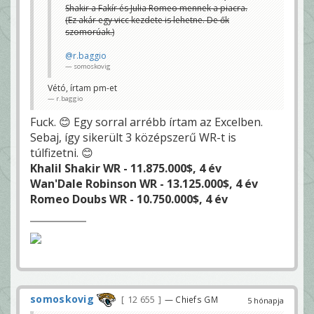
Shakir a Fakír és
Julia
Romeo mennek a piacra.
somoskovig
(Ez akár egy vicc kezdete is lehetne. De ők
szomorúak.)
@r.baggio
somoskovig
Vétó, írtam pm-et
r.baggio
Fuck. 😊 Egy sorral arrébb írtam az Excelben.
Sebaj, így sikerült 3 középszerű WR-t is
túlfizetni. 😊
Khalil Shakir WR - 11.875.000$, 4 év
Wan'Dale Robinson WR - 13.125.000$, 4 év
Romeo Doubs WR - 10.750.000$, 4 év
somoskovig
12 655
— Chiefs GM
5 hónapja