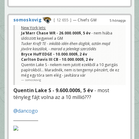
somoskovig
12 655
— Chiefs GM
5 hónapja
New York Jets:
Ja'Marr Chase WR - 26.000.000$, 5 év
- nem hiába
üldözött kegyeivel a GM
Tucker Kraft TE - inkább idén éhen döglök, aztán majd
jövőre kaszálok, - marad a jelenlegi szerződés
Bryce Huff EDGE - 10.000.000$, 2 év
Carlton Davis III CB - 10.000.000$, 2 év
Quentin Lake S - nekem nem jutott ezekből a 10 gurigás
papírokból... Maradnék, nem is tengernyi pénzért, de ez
még egy tóra sem elég - javításra vár
somoskovig
Quentin Lake S - 9.600.000$, 5 év
- most
tényleg fájt volna az a 10 millió???
@dancogo