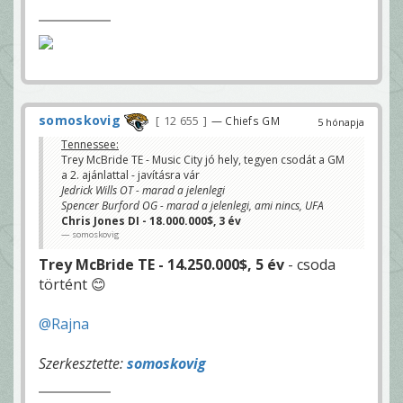
somoskovig
12 655
— Chiefs GM
5 hónapja
Tennessee:
Trey McBride TE - Music City jó hely, tegyen csodát a GM
a 2. ajánlattal - javításra vár
Jedrick Wills OT - marad a jelenlegi
Spencer Burford OG - marad a jelenlegi, ami nincs, UFA
Chris Jones DI - 18.000.000$, 3 év
somoskovig
Trey McBride TE - 14.250.000$, 5 év
- csoda
történt 😊
@Rajna
Szerkesztette:
somoskovig