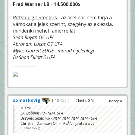
Fred Warner LB - 14.500.000$
Pittsburgh Steelers
- az acélipar nem bírja a
vámokat a jelek szerint, szegény az eklézsia,
mindenki mehet, amerre lát
Sean Rhyan OC UFA
Abraham Lucas OT UFA
Myles Garrett EDGE - marad a jelenlegi
DeShon Elliott S UFA
somoskovig
12 655
— Chiefs GM
5 hónapja
Miami:
J.K. Dobbins RB - NEM, UFA
DeVonta Smith WR - NEM, NEM, NEM, NEM - UFA
Christian Darrisaw OT - TALÁN - javításra vár
somoskovig