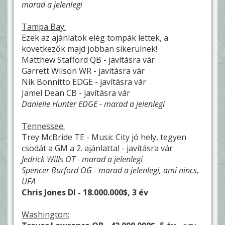
marad a jelenlegi
Tampa Bay:
Ezek az ajánlatok elég tompák lettek, a
következők majd jobban sikerülnek!
Matthew Stafford QB - javításra vár
Garrett Wilson WR - javításra vár
Nik Bonnitto EDGE - javításra vár
Jamel Dean CB - javításra vár
Danielle Hunter EDGE - marad a jelenlegi
Tennessee:
Trey McBride TE - Music City jó hely, tegyen
csodát a GM a 2. ajánlattal - javításra vár
Jedrick Wills OT - marad a jelenlegi
Spencer Burford OG - marad a jelenlegi, ami nincs,
UFA
Chris Jones DI - 18.000.000$, 3 év
Washington: