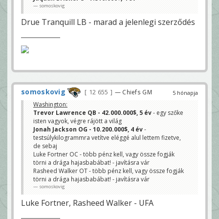
somoskovig
Drue Tranquill LB - marad a jelenlegi szerződés
somoskovig
12 655
— Chiefs GM
5 hónapja
Washington:
Trevor Lawrence QB - 42.000.000$, 5 év
- egy szőke
isten vagyok, végre rájött a világ
Jonah Jackson OG - 10.200.000$, 4 év
-
testsúlykilogrammra vetítve eléggé alul lettem fizetve,
de sebaj
Luke Fortner OC - több pénz kell, vagy össze fogják
törni a drága hajasbabábat! - javításra vár
Rasheed Walker OT - több pénz kell, vagy össze fogják
törni a drága hajasbabábat! - javításra vár
somoskovig
Luke Fortner, Rasheed Walker - UFA