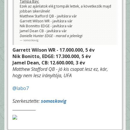
Tampa Bay:
Ezek az ajánlatok elég tompák lettek, a következők majd
jobban sikerülnek!
Matthew Stafford QB - javításra vár
Garrett Wilson WR - javításra vár
Nik Bonnitto EDGE - javításra vár
Jamel Dean CB - javításra vár
Danielle Hunter EDGE - marad a jelenlegi
somoskovig
Garrett Wilson WR - 17.000.000, 5 év
Nik Bonitto, EDGE: 17.300.000, 5 év
Jamel Dean, CB: 12.600.000, 3 év
Matthew Stafford QB - jó kis csapat lesz ez, kár,
hogy nem lesz irányítója, UFA
@labo7
Szerkesztette:
somoskovig