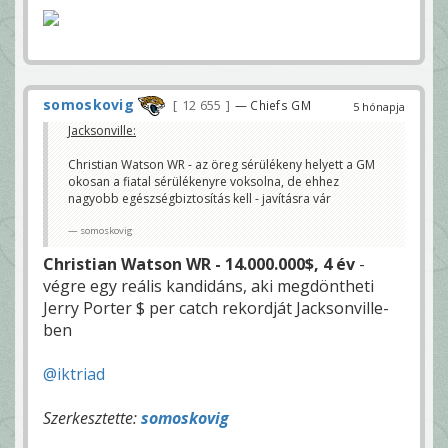
somoskovig
12 655
— Chiefs GM
5 hónapja
Jacksonville:
Christian Watson WR - az öreg sérülékeny helyett a GM
okosan a fiatal sérülékenyre voksolna, de ehhez
nagyobb egészségbiztosítás kell - javításra vár
somoskovig
Christian Watson WR - 14.000.000$, 4 év
-
végre egy reális kandidáns, aki megdöntheti
Jerry Porter $ per catch rekordját Jacksonville-
ben
@iktriad
Szerkesztette:
somoskovig