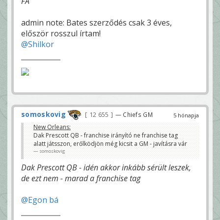
FA
admin note: Bates szerződés csak 3 éves,
először rosszul írtam!
@Shilkor
somoskovig
12 655
— Chiefs GM
5 hónapja
New Orleans:
Dak Prescott QB - franchise irányító ne franchise tag
alatt játsszon, erőlködjön még kicsit a GM - javításra vár
somoskovig
Dak Prescott QB - idén akkor inkább sérült leszek,
de ezt nem - marad a franchise tag
@Egon bá