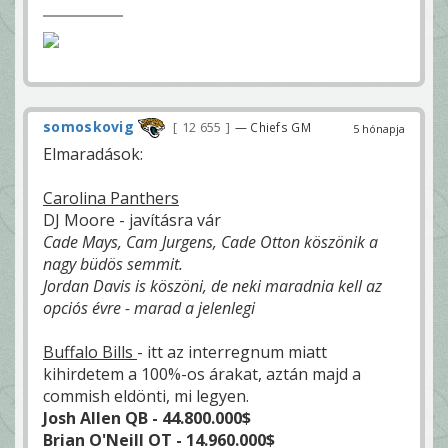
somoskovig
12 655
— Chiefs GM
5 hónapja
Elmaradások:
Carolina Panthers
DJ Moore - javításra vár
Cade Mays, Cam Jurgens, Cade Otton köszönik a
nagy büdös semmit.
Jordan Davis is köszöni, de neki maradnia kell az
opciós évre - marad a jelenlegi
Buffalo Bills
- itt az interregnum miatt
kihirdetem a 100%-os árakat, aztán majd a
commish eldönti, mi legyen.
Josh Allen QB - 44.800.000$
Brian O'Neill OT - 14.960.000$