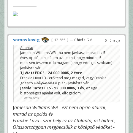
somoskovig
12 655
— Chiefs GM
5 hónapja
Atlanta:
Jameson Williams WR - ha nem javítasz, marad az 5.
éves opció, ami nálam azt jelenti, hogy minden 5.
meccsen teszem oda magam (ahogy eddig is szoktam) -
javításra vár
TJ Watt EDGE - 24.000.000$, 2 évre
Frankie Luvu LB - erőltesd meg magad, vagy Frankie
goes to
Hollywood
FA piac - javításra vár
Jessie Bates III S - 12.000.000$, 3 év,
ez egy
biztonságos ajánlat volt, elfogadom
somoskovig
J
ameson Williams WR - ezt nem opció aláírni,
marad az opciós év
Frankie Luvu - szar hely ez az Atalanta, azt hittem,
Olaszországban megbecsülik a középső védőket -