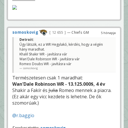
somoskovig
12 655
— Chiefs GM
5 hónapja
Detroit:
Úgy látszik, ez a WR Hegylakó, kérdés, hogy a végén
hány maradhat.
Khalil Shakir WR - javításra vár
Wan'Dale Robinson WR - javításra vár
Romeo Doubs WR - javításra vár
somoskovig
Természetesen csak 1 maradhat:
Wan'Dale Robinson WR - 13.125.000$, 4 év
Shakir a Fakír és
Julia
Romeo mennek a piacra.
(Ez akár egy vicc kezdete is lehetne. De ők
szomorúak.)
@r.baggio