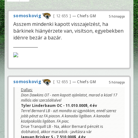
somoskovig
12 655
— Chiefs GM
5 hónapja
Asszem mindenki kapott visszajelzést, ha
bárkinek hiányérzete van, visítson, egyebekben
idénre bezár a bazár.
somoskovig
12 655
— Chiefs GM
5 hónapja
Dallas:
Dion Dawkins OT - nem kapott ajánlatot, marad a közel 17
milliós idei szerződésével
Tyler Linderbaum OC - 11.010.000$, 4 év
Terrel Bernard LB - azt mondta az ügynököm, ennél szerez
jobb pénzt az FA piacon. A kanadai ligában. A kanadai
középiskolás ligában. FA piac.
Drue Tranquill LB - Na, akkor Bernard pénzét is
dobhatod, akkor maradok - javításra vár
Jaquan Brisker S - 7.510.000$, 4 év