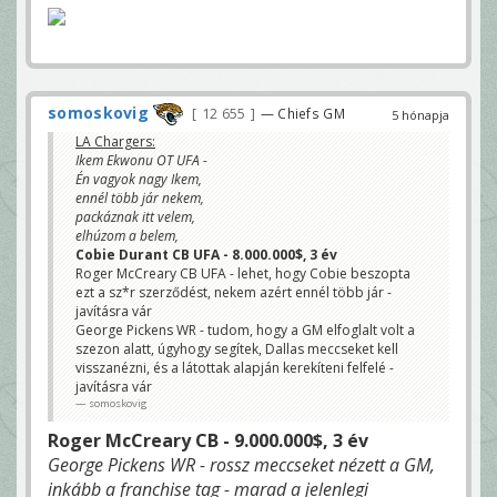
somoskovig
12 655
— Chiefs GM
5 hónapja
LA Chargers:
Ikem Ekwonu OT UFA -
Én vagyok nagy Ikem,
ennél több jár nekem,
packáznak itt velem,
elhúzom a belem,
Cobie Durant CB UFA - 8.000.000$, 3 év
Roger McCreary CB UFA - lehet, hogy Cobie beszopta
ezt a sz*r szerződést, nekem azért ennél több jár -
javításra vár
George Pickens WR - tudom, hogy a GM elfoglalt volt a
szezon alatt, úgyhogy segítek, Dallas meccseket kell
visszanézni, és a látottak alapján kerekíteni felfelé -
javításra vár
somoskovig
Roger McCreary CB - 9.000.000$, 3 év
George Pickens WR - rossz meccseket nézett a GM,
inkább a franchise tag - marad a jelenlegi