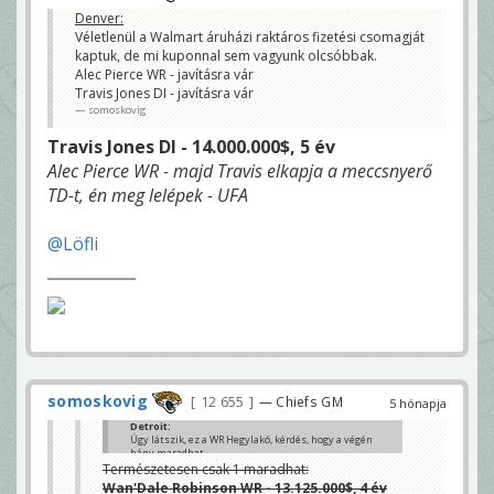
Denver:
Véletlenül a Walmart áruházi raktáros fizetési csomagját
kaptuk, de mi kuponnal sem vagyunk olcsóbbak.
Alec Pierce WR - javításra vár
Travis Jones DI - javításra vár
somoskovig
Travis Jones DI - 14.000.000$, 5 év
Alec Pierce WR - majd Travis elkapja a meccsnyerő
TD-t, én meg lelépek - UFA
@Löfli
somoskovig
12 655
— Chiefs GM
5 hónapja
Detroit:
Úgy látszik, ez a WR Hegylakó, kérdés, hogy a végén
hány maradhat.
Khalil Shakir WR - javításra vár
Természetesen csak 1 maradhat:
Wan'Dale Robinson WR - javításra vár
Wan'Dale Robinson WR - 13.125.000$, 4 év
Romeo Doubs WR - javításra vár