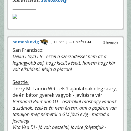
Szerkesztette:
somoskovig
somoskovig
12 655
— Chiefs GM
5 hónapja
San Francisco:
Devin Lloyd LB - ezzel a szerződéssel nem az a
legnagyobb baj, hogy kicsit késett, hanem hogy kár
volt elküldeni. Majd a piacon!
Seattle:
Terry McLaurin WR - első ajánlatnak elég scary,
de én bátor gyerek vagyok - javításra vár
Bernhard Raimann OT - osztrákul máshogy vannak
a számok, ezeket én nem értem, ami a papíron van,
tanuljon meg németül a GM jövő évig - marad a
jelenlegi
Vita Vea DI - jó volt beszélni, jövőre folytatjuk -