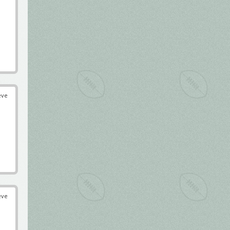
éve
éve