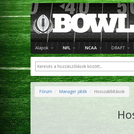
Alapok
NFL
NCAA
DRAFT
Fórum
Manager játék
Hosszabbítások
Ho