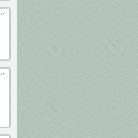
éve
éve