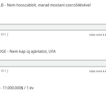
B - Nem hosszabbít, marad mostani szerződésével
 911
több mint 4 
DGE - Nem kap új ajánlatot, UFA
 911
több mint 4 
- 11.000.000$ / 1 év