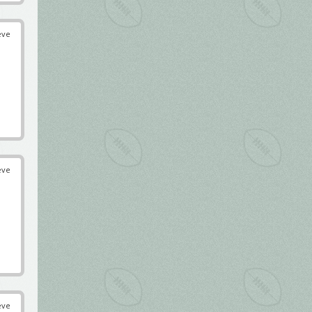
éve
éve
éve