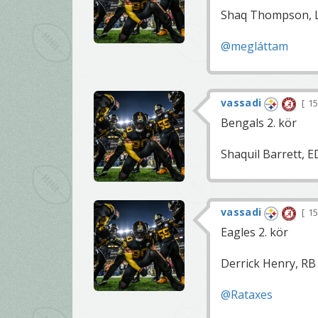
Shaq Thompson, L
@megláttam
vassadi
15
Bengals 2. kör
Shaquil Barrett, E
vassadi
15
Eagles 2. kör
Derrick Henry, RB 
@Rataxes