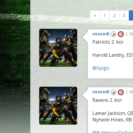
«
1
2
3
vassadi
15
Patriots 2. kör
Harold Landry, EDG
@Spigo
vassadi
15
Ravens 2. kör
Lamar Jackson, Q
Nyheim Hines, RB 
@BaltimoreDefen