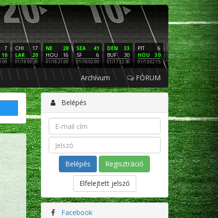
7
CHI
17
NE
28
SEA
41
DEN
33
PIT
6
NE
16
PHI
10
LAR
20
HOU
16
SF
6
BUF
30
HOU
30
LAC
3
SF
1:00
01/19 00:30
01/18 21:00
01/18 02:00
01/17 22:30
01/13 02:15
01/12 02:00
01/11 22:
Archívum
FÓRUM
Belépés
Regisztráció
Elfelejtett jelszó
Facebook