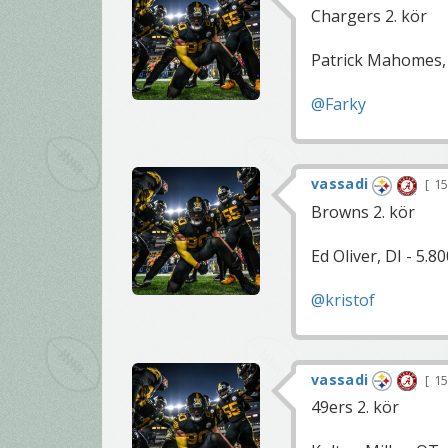
Chargers 2. kör
Patrick Mahomes, 
@Farky
vassadi
15
Browns 2. kör
Ed Oliver, DI - 5.8
@kristof
vassadi
15
49ers 2. kör