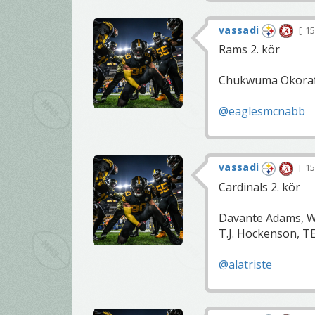
vassadi
15
Rams 2. kör
Chukwuma Okorafor
@eaglesmcnabb
vassadi
15
Cardinals 2. kör
Davante Adams, WR
T.J. Hockenson, TE
@alatriste