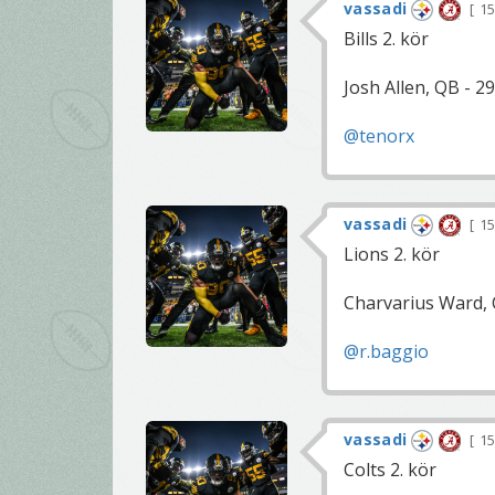
vassadi
15
Bills 2. kör
Josh Allen, QB - 29
@tenorx
vassadi
15
Lions 2. kör
Charvarius Ward, C
@r.baggio
vassadi
15
Colts 2. kör