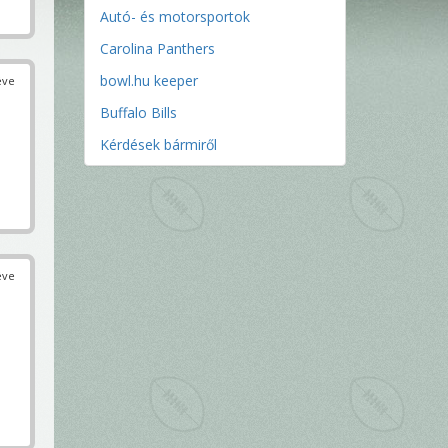
Autó- és motorsportok
Carolina Panthers
bowl.hu keeper
éve
Buffalo Bills
Kérdések bármiről
éve