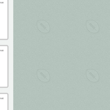
éve
éve
éve