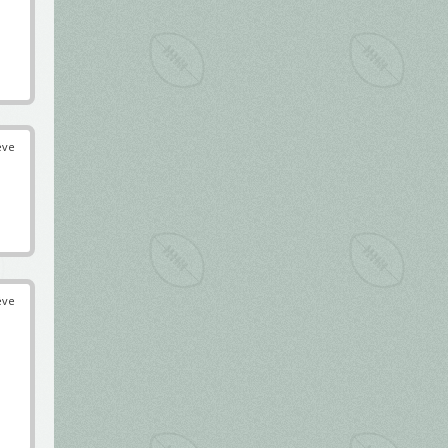
éve
éve