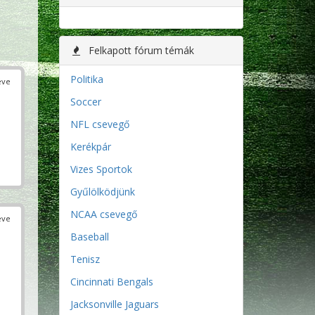
Felkapott fórum témák
Politika
éve
Soccer
NFL csevegő
Kerékpár
Vizes Sportok
Gyűlölködjünk
NCAA csevegő
éve
Baseball
Tenisz
Cincinnati Bengals
Jacksonville Jaguars