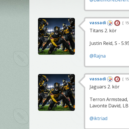
vassadi
15
Titans 2. kör
Justin Reid, S - 5.9
@Rajna
vassadi
15
Jaguars 2. kör
Terron Armstead,
Lavonte David, LB 
@iktriad