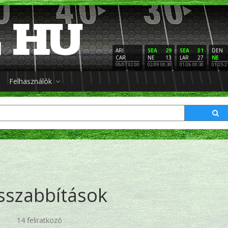
ARI
SEA
29
SEA
31
DEN
CAR
NE
13
LAR
27
NE
08/07 02:00
02/09 00:30
01/26 00:30
01/25 2
Felhasználók
sszabbítások
14 feliratkozó