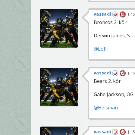
vassadi
15
Broncos 2. kör
Derwin James, S - 
@Löfli
vassadi
15
Bears 2. kör
Gabe Jackson, OG -
@Heisman
vassadi
15