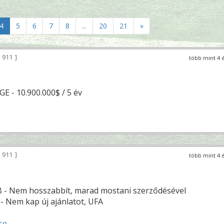
4
5
6
7
8
...
20
21
»
 911
több mint 4 
E - 10.900.000$ / 5 év
 911
több mint 4 
B - Nem hosszabbít, marad mostani szerződésével
- Nem kap új ajánlatot, UFA
se