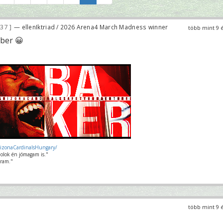
437
— ellenIktriad / 2026 Arena4 March Madness winner
több mint 9 
ber 😀
rizonaCardinalsHungary/
olok én jómagam is."
ram."
több mint 9 