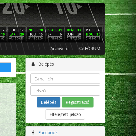
7
CHI
17
NE
28
SEA
41
DEN
33
PIT
6
NE
16
PHI
10
LAR
20
HOU
16
SF
6
BUF
30
HOU
30
LAC
3
SF
1:00
01/19 00:30
01/18 21:00
01/18 02:00
01/17 22:30
01/13 02:15
01/12 02:00
01/11 22:
Archívum
FÓRUM
Belépés
Regisztráció
Elfelejtett jelszó
Facebook