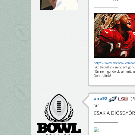
https://www.facebook.com/A
"Az életről sok mindent gond
"Én nem gondolok semmit, u
Don't blink!
ano92
5
fan
CSAK A DIÓSGYŐR