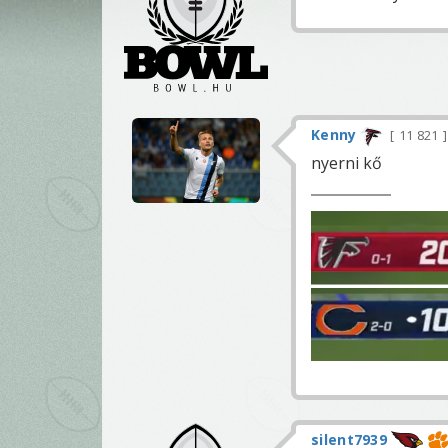
Kenny
11 821
nyerni kő
silent7939