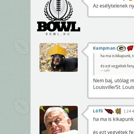
Az esélytelenek ny
Kampman
ha ma is kikapunk,
és ezt vegyétek fen
Löfli
Nem baj, utólag 
Louisville/St. Lou
Löfli
24 
ha ma is kikapunk
és ezt vegyétek f