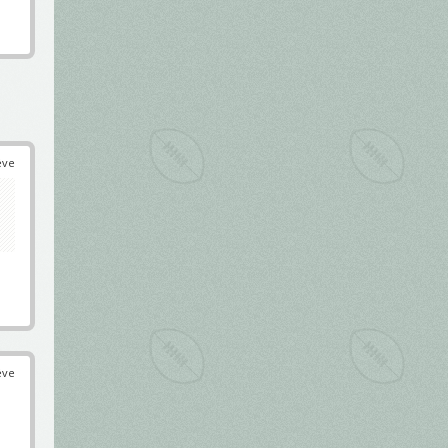
éve
éve