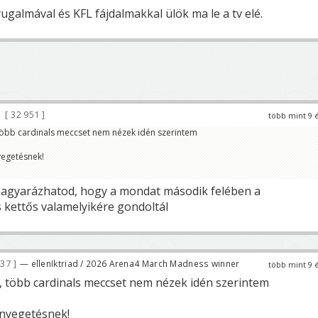
ugalmával és KFL fájdalmakkal ülök ma le a tv elé.
32 951
több mint 9 
 több cardinals meccset nem nézek idén szerintem
yegetésnek!
magyarázhatod, hogy a mondat második felében a
is kettős valamelyikére gondoltál
437
— ellenIktriad / 2026 Arena4 March Madness winner
több mint 9 
, több cardinals meccset nem nézek idén szerintem
enyegetésnek!