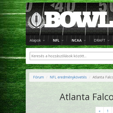
Alapok
NFL
NCAA
DRAFT
Fórum
NFL eredménykövetés
Atlanta Falc
Atlanta Falc
«
1