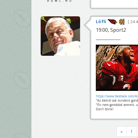
Löfli
24 
19:00, Sport2
https://www.facebook.com/A
"Az életről sok mindent gond
"Én nem gondolok semmit, u
Don't blink!
«
1