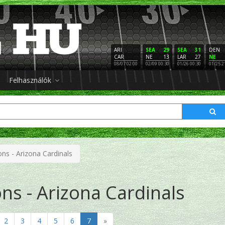
ARI
SEA
29
SEA
31
DEN
CAR
NE
13
LAR
27
NE
08/07 02:00
02/09 00:30
01/26 00:30
01/25 2
Felhasználók
ons - Arizona Cardinals
ons - Arizona Cardinals
2
3
4
5
6
7
»