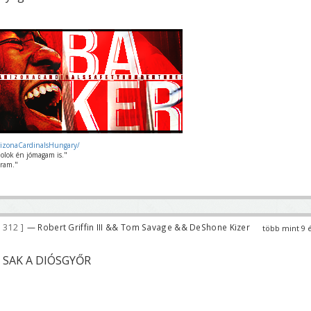
rizonaCardinalsHungary/
olok én jómagam is."
ram."
 312
— Robert Griffin III && Tom Savage && DeShone Kizer
több mint 9 
 SAK A DIÓSGYŐR