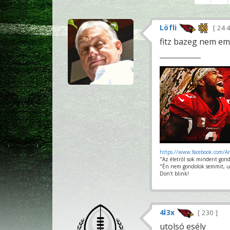
Löfli
24 
fitz bazeg nem em
https://www.facebook.com/A
"Az életről sok mindent gond
"Én nem gondolok semmit, u
Don't blink!
4l3x
230
utolsó esély