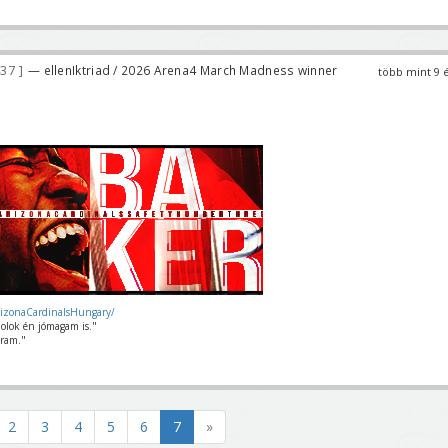
437
— ellenIktriad / 2026 Arena4 March Madness winner
több mint 9 
rizonaCardinalsHungary/
olok én jómagam is."
ram."
2
3
4
5
6
7
»