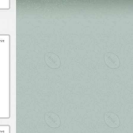
éve
éve