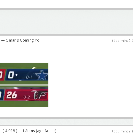
— Omar's Coming Yo!
több mint 9 
4 928
— Látens Jags fan... :)
több mint 9 