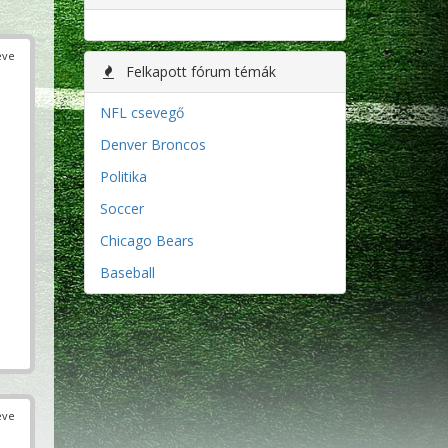
éve
Felkapott fórum témák
NFL csevegő
Denver Broncos
Politika
Soccer
Chicago Bears
Baseball
éve