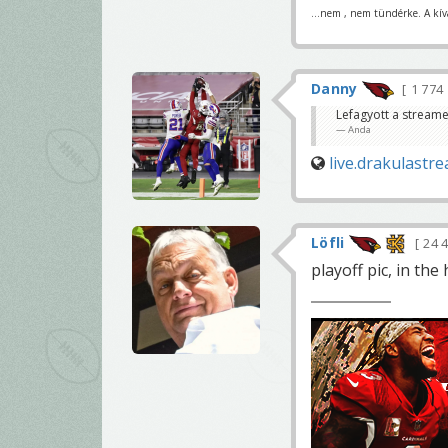
...nem , nem tündérke. A kívá
Danny
1 774
Lefagyott a stream
Anda
live.drakulast
Löfli
24 
playoff pic, in th