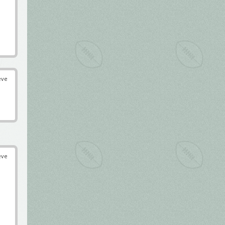
éve
éve