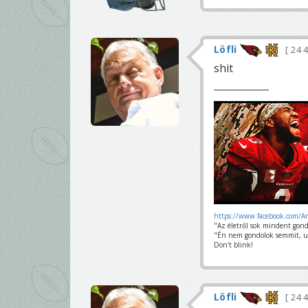
Löfli
24 
shit
https://www.facebook.com/A
"Az életről sok mindent gond
"Én nem gondolok semmit, u
Don't blink!
Löfli
24 