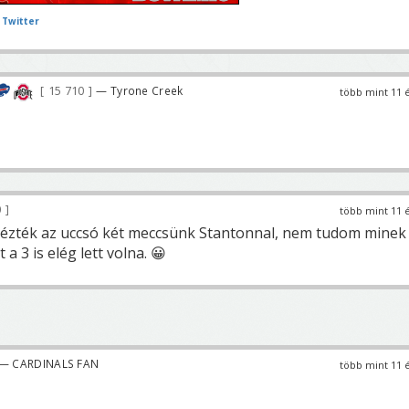
 Twitter
15 710
— Tyrone Creek
több mint 11 
0
több mint 11 
zték az uccsó két meccsünk Stantonnal, nem tudom minek
a 3 is elég lett volna. 😀
— CARDINALS FAN
több mint 11 