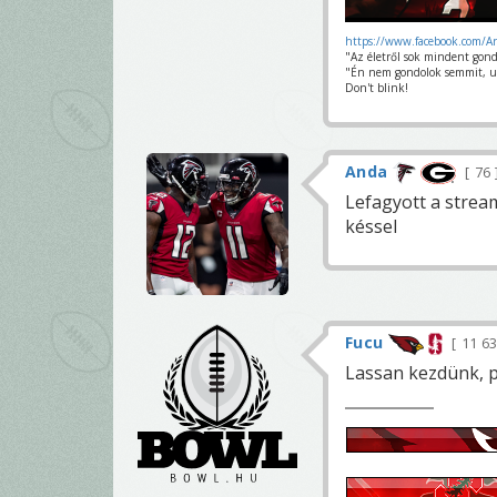
https://www.facebook.com/A
"Az életről sok mindent gond
"Én nem gondolok semmit, u
Don't blink!
Anda
76
Lefagyott a stre
késsel
Fucu
11 6
Lassan kezdünk, p