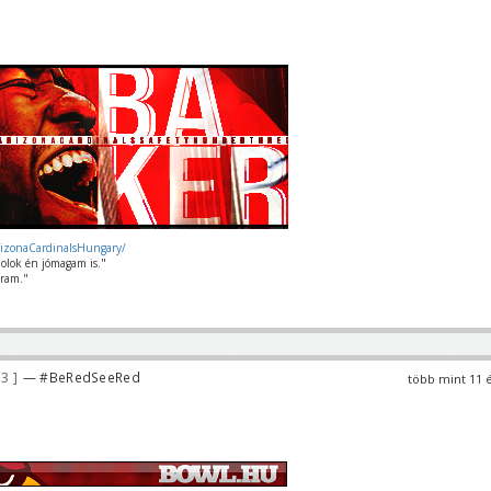
rizonaCardinalsHungary/
olok én jómagam is."
ram."
33
— #BeRedSeeRed
több mint 11 