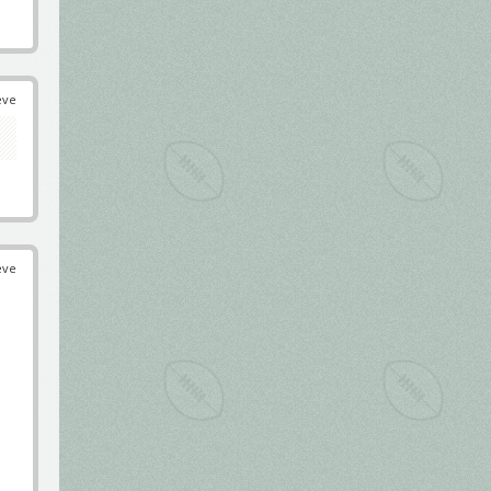
éve
éve