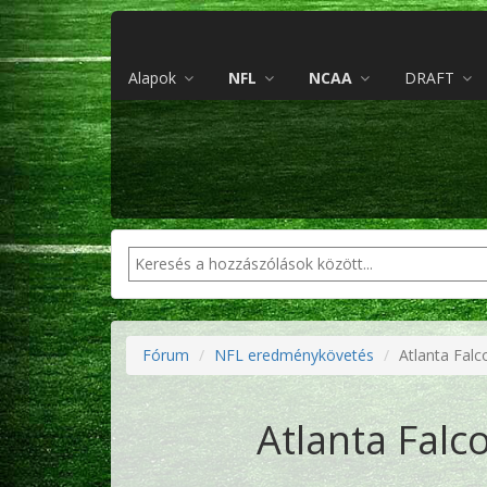
Alapok
NFL
NCAA
DRAFT
Fórum
NFL eredménykövetés
Atlanta Falc
Atlanta Falc