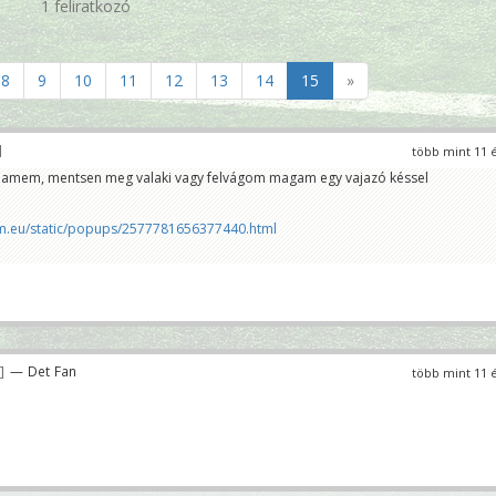
1 feliratkozó
8
9
10
11
12
13
14
15
»
több mint 11 
reamem, mentsen meg valaki vagy felvágom magam egy vajazó késsel
am.eu/static/popups/2577781656377440.html
— Det Fan
több mint 11 