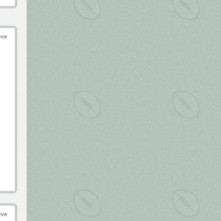
éve
éve