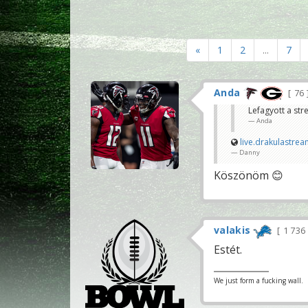
«
1
2
...
7
Anda
76
Lefagyott a st
Anda
live.drakulastre
Danny
Köszönöm 😊
valakis
1 736
Estét.
We just form a fucking wall.