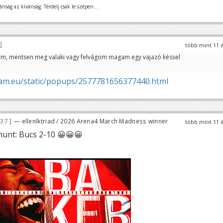
nság az kívánság. Térdelj csak le szépen...
több mint 11 
em, mentsen meg valaki vagy felvágom magam egy vajazó késsel
ream.eu/static/popups/2577781656377440.html
437
— ellenIktriad / 2026 Arena4 March Madness winner
több mint 11 
e hunt: Bucs 2-10 😀😀😀