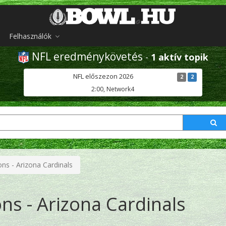
Felhasználók
NFL eredménykövetés
-
1 aktív topik
NFL előszezon 2026
2
2
2:00, Network4
ons - Arizona Cardinals
ons - Arizona Cardinals