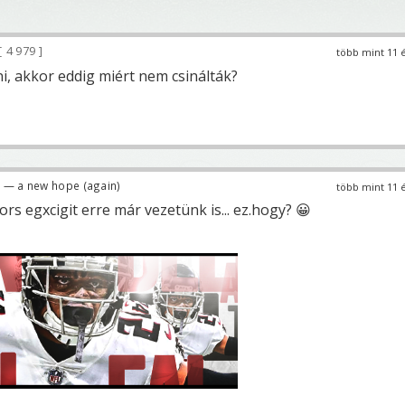
4 979
több mint 11 
i, akkor eddig miért nem csinálták?
— a new hope (again)
több mint 11 
ors egxcigit erre már vezetünk is... ez.hogy? 😀