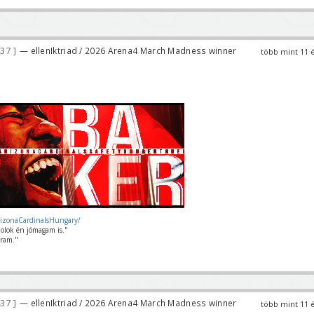
437
— ellenIktriad / 2026 Arena4 March Madness winner
több mint 11 
rizonaCardinalsHungary/
olok én jómagam is."
ram."
437
— ellenIktriad / 2026 Arena4 March Madness winner
több mint 11 