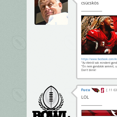
csücskös
https://www.facebook.com/A
"Az életről sok mindent gond
"Én nem gondolok semmit, u
Don't blink!
Fucu
11 6
LOL