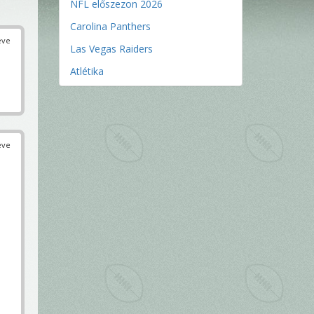
NFL előszezon 2026
Carolina Panthers
éve
Las Vegas Raiders
Atlétika
éve