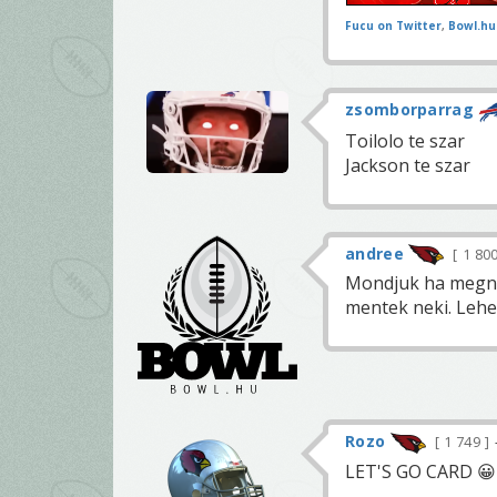
Fucu on Twitter
,
Bowl.hu
zsomborparrag
Toilolo te szar
Jackson te szar
andree
1 80
Mondjuk ha megné
mentek neki. Lehet 
Rozo
1 749
LET'S GO CARD 😀