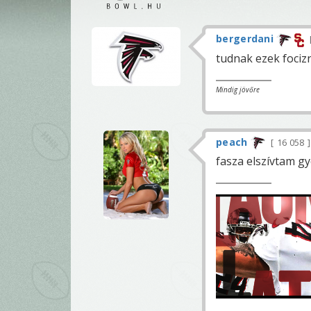
bergerdani
tudnak ezek focizn
Mindig jövőre
peach
16 058
fasza elszívtam gy