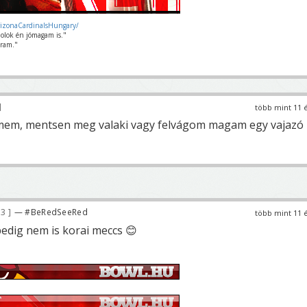
rizonaCardinalsHungary/
olok én jómagam is."
ram."
több mint 11 
amem, mentsen meg valaki vagy felvágom magam egy vajazó
33
— #BeRedSeeRed
több mint 11 
edig nem is korai meccs 😊