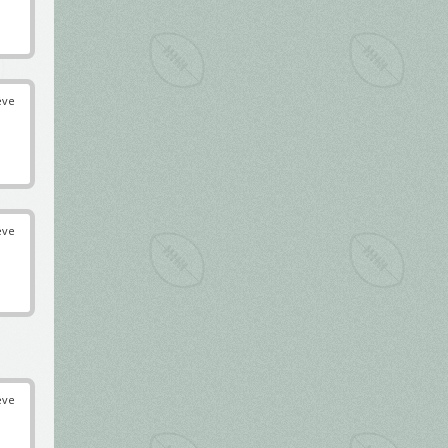
éve
éve
éve