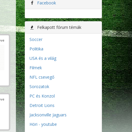
Facebook
Felkapott fórum témák
Soccer
éve
Politika
USA és a világ
Filmek
NFL csevegő
Sorozatok
PC és Konzol
éve
Detroit Lions
Jacksonville Jaguars
Höri - youtube