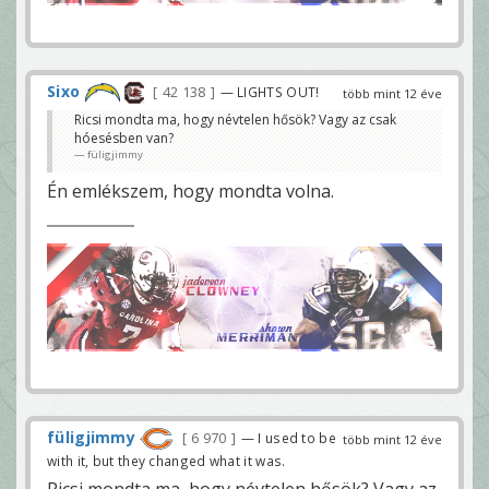
Sixo
42 138
— LIGHTS OUT!
több mint 12 éve
Ricsi mondta ma, hogy névtelen hősök? Vagy az csak
hóesésben van?
füligjimmy
Én emlékszem, hogy mondta volna.
füligjimmy
6 970
— I used to be
több mint 12 éve
with it, but they changed what it was.
Ricsi mondta ma, hogy névtelen hősök? Vagy az