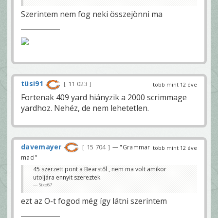
Szerintem nem fog neki összejönni ma
tüsi91
11 023
több mint 12 éve
Fortenak 409 yard hiányzik a 2000 scrimmage
yardhoz. Nehéz, de nem lehetetlen.
davemayer
15 704
— "Grammar
több mint 12 éve
maci"
45 szerzett pont a Bearstől , nem ma volt amikor
utoljára ennyit szereztek.
Sixo67
ezt az O-t fogod még így látni szerintem