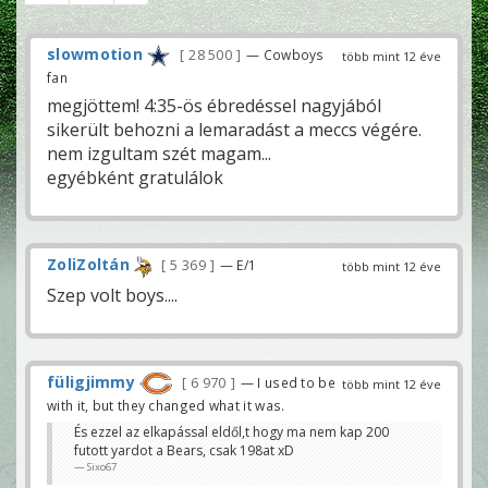
slowmotion
28 500
— Cowboys
több mint 12 éve
fan
megjöttem! 4:35-ös ébredéssel nagyjából
sikerült behozni a lemaradást a meccs végére.
nem izgultam szét magam...
egyébként gratulálok
ZoliZoltán
5 369
— E/1
több mint 12 éve
Szep volt boys....
füligjimmy
6 970
— I used to be
több mint 12 éve
with it, but they changed what it was.
És ezzel az elkapással eldől,t hogy ma nem kap 200
futott yardot a Bears, csak 198at xD
Sixo67