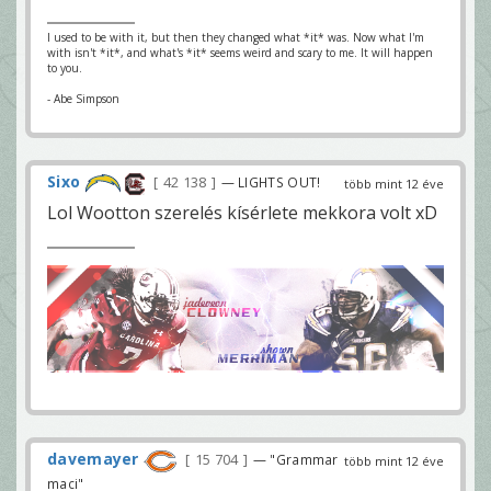
I used to be with it, but then they changed what *it* was. Now what I'm
with isn't *it*, and what's *it* seems weird and scary to me. It will happen
to you.
- Abe Simpson
Sixo
42 138
— LIGHTS OUT!
több mint 12 éve
Lol Wootton szerelés kísérlete mekkora volt xD
davemayer
15 704
— "Grammar
több mint 12 éve
maci"