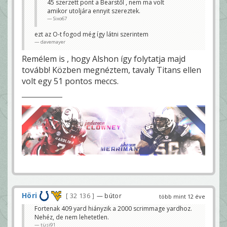
45 szerzett pont a Bearstől , nem ma volt
amikor utoljára ennyit szereztek.
Sixo67
ezt az O-t fogod még így látni szerintem
davemayer
Remélem is , hogy Alshon így folytatja majd
tovább! Közben megnéztem, tavaly Titans ellen
volt egy 51 pontos meccs.
Höri
32 136
— bútor
több mint 12 éve
Fortenak 409 yard hiányzik a 2000 scrimmage yardhoz.
Nehéz, de nem lehetetlen.
tüsi91