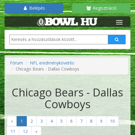
Belépés
Regisztráció
Fórum
NFL eredménykövetés
Chicago Bears - Dallas Cowboys
Chicago Bears - Dallas
Cowboys
«
1
2
3
4
5
6
7
8
9
10
11
12
»