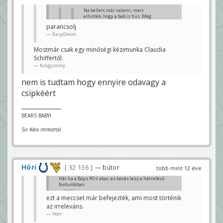
Na kellett már valami, mert
elhitték, hogy a bab is hús. Még
egy puntot ha kiharcol a D, már
parancsolj
túlteljesítették az
EasyGhost
elvárásaimat.
füligjimmy
Mostmár csak egy minőségi kézimunka Claudia
parancsolj
Schiffertől.
Höri
füligjimmy
Ennyi. Mostmár csak 40 szerzett pont kell
füligjimmy
nem is tudtam hogy ennyire odavagy a
csipkéért
BEARS BABY!
Sir Alex immortal
Höri
32 136
— bútor
több mint 12 éve
Hát ha a Boys PO-t akar, ez kevés lesz a hátralévő
fordulókban.
Sixo67
ezt a meccset már befejezték, ami most történik
az irreleváns.
Höri