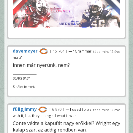
davemayer
15 704
— "Grammar
több mint 12 éve
maci"
innen már nyerünk, nem?
BEARS BABY!
Sir Alex immortal
füligjimmy
6 970
— I used to be
több mint 12 éve
with it, but they changed what it was.
Conte védte a kapufát nagy erőkkel? Wright egy
kalap szar, az addig rendben van.