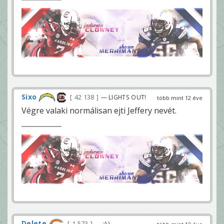
Sixo
42 138
— LIGHTS OUT!
több mint 12 éve
Végre valaki normálisan ejti Jeffery nevét.
Delete
1 573
— :^)