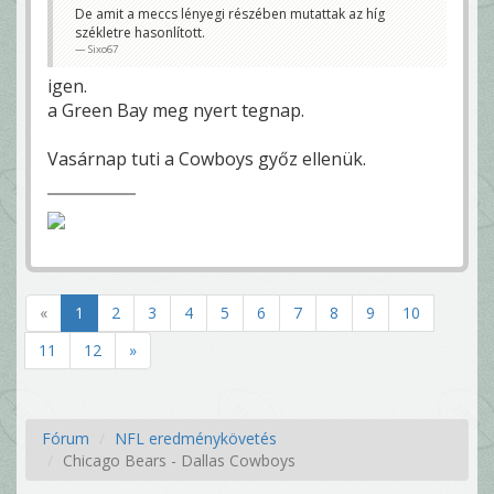
De amit a meccs lényegi részében mutattak az híg
székletre hasonlított.
Sixo67
igen.
a Green Bay meg nyert tegnap.
Vasárnap tuti a Cowboys győz ellenük.
«
1
2
3
4
5
6
7
8
9
10
11
12
»
Fórum
NFL eredménykövetés
Chicago Bears - Dallas Cowboys