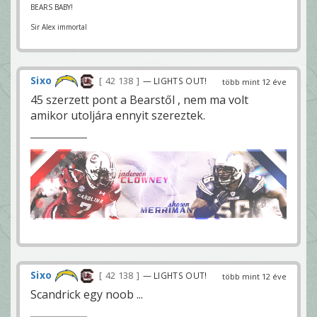
BEARS BABY!
Sir Alex immortal
Sixo
42 138
— LIGHTS OUT!
több mint 12 éve
45 szerzett pont a Bearstől , nem ma volt
amikor utoljára ennyit szereztek.
Sixo
42 138
— LIGHTS OUT!
több mint 12 éve
Scandrick egy noob ...