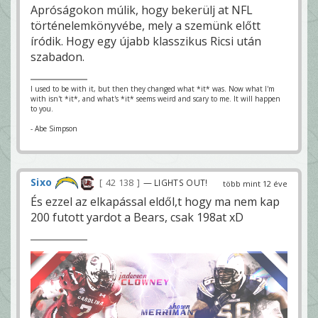
Apróságokon múlik, hogy bekerülj at NFL
történelemkönyvébe, mely a szemünk előtt
íródik. Hogy egy újabb klasszikus Ricsi után
szabadon.
I used to be with it, but then they changed what *it* was. Now what I'm
with isn't *it*, and what's *it* seems weird and scary to me. It will happen
to you.
- Abe Simpson
Sixo
42 138
— LIGHTS OUT!
több mint 12 éve
És ezzel az elkapással eldől,t hogy ma nem kap
200 futott yardot a Bears, csak 198at xD