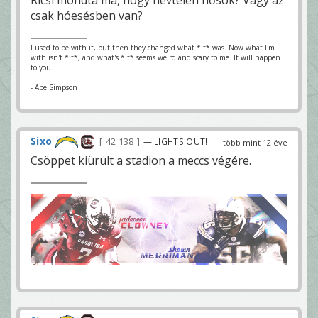
csak hóesésben van?
I used to be with it, but then they changed what *it* was. Now what I'm
with isn't *it*, and what's *it* seems weird and scary to me. It will happen
to you.
- Abe Simpson
Sixo
42 138
— LIGHTS OUT!
több mint 12 éve
Csöppet kiürült a stadion a meccs végére.