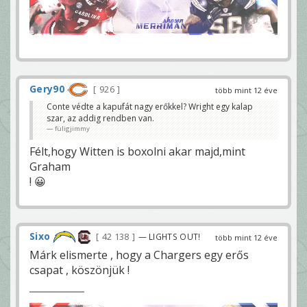
Gery90
926
több mint 12 éve
Conte védte a kapufát nagy erőkkel? Wright egy kalap
szar, az addig rendben van.
füligjimmy
Félt,hogy Witten is boxolni akar majd,mint
Graham
! 😀
Sixo
42 138
— LIGHTS OUT!
több mint 12 éve
Márk elismerte , hogy a Chargers egy erős
csapat , köszönjük !