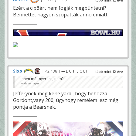
több mint 12 éve
Ezért a cipőért nem fogják megbüntetni?
Bennettet nagyon szopatták anno emiatt.
Sixo
42 138
— LIGHTS OUT!
több mint 12 éve
innen már nyerünk, nem?
davemayer
Jefferynek még kéne yard , hogy behozza
Gordont,vagy 200, úgyhogy remélem lesz még
pontja a Bearsnek.