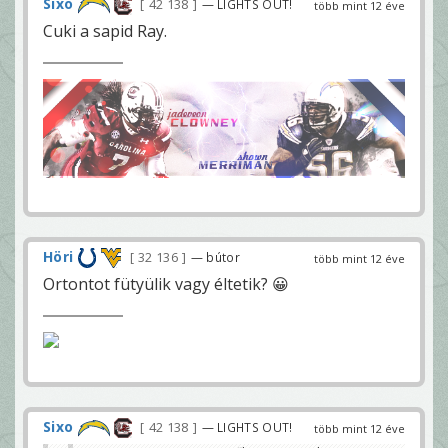
Sixo
42 138
— LIGHTS OUT!
több mint 12 éve
Cuki a sapid Ray.
Höri
32 136
— bútor
több mint 12 éve
Ortontot fütyülik vagy éltetik? 😀
Sixo
42 138
— LIGHTS OUT!
több mint 12 éve