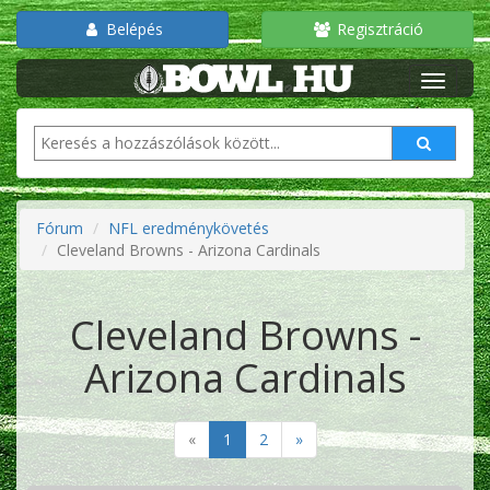
Belépés
Regisztráció
Fórum
NFL eredménykövetés
Cleveland Browns - Arizona Cardinals
Cleveland Browns -
Arizona Cardinals
«
1
2
»