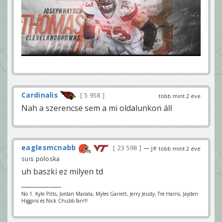
Cardinalis
5 958
több mint 2 éve
Nah a szerencse sem a mi oldalunkon áll
eaglesmcnabb
23 598
— je
több mint 2 éve
suis poloska
uh baszki ez milyen td
No 1. Kyle Pitts, Jordan Mailata, Myles Garrett, Jerry Jeudy, Tre Harris, Jayden
Higgins és Nick Chubb fan!!!