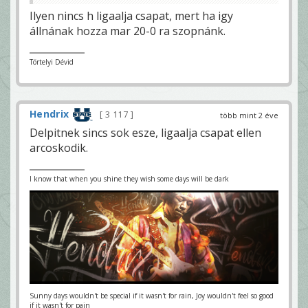
Ilyen nincs h ligaalja csapat, mert ha igy
állnának hozza mar 20-0 ra szopnánk.
Törtelyi Dévid
Hendrix
3 117
több mint 2 éve
Delpitnek sincs sok esze, ligaalja csapat ellen
arcoskodik.
I know that when you shine they wish some days will be dark
Sunny days wouldn't be special if it wasn't for rain, Joy wouldn't feel so good
if it wasn't for pain