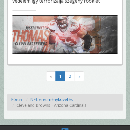
védelem így terrorizálja szegény rookiet
«
1
2
»
Fórum
NFL eredménykövetés
Cleveland Browns - Arizona Cardinals