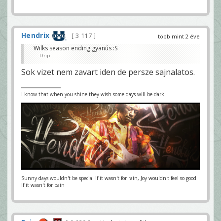
Hendrix
3 117
több mint 2 éve
Wilks season ending gyanús :S
Drip
Sok vizet nem zavart iden de persze sajnalatos.
I know that when you shine they wish some days will be dark
Sunny days wouldn't be special if it wasn't for rain, Joy wouldn't feel so good
if it wasn't for pain