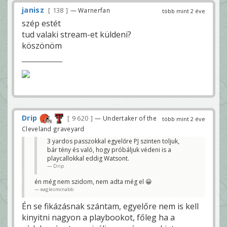
janisz
138
— Warnerfan
több mint 2 éve
szép estét
tud valaki stream-et küldeni?
köszönöm
Drip
9 620
— Undertaker of the
több mint 2 éve
Cleveland graveyard
3 yardos passzokkal egyelőre PJ szinten toljuk,
bár tény és való, hogy próbáljuk védeni is a
playcallokkal eddig Watsont.
Drip
én még nem szidom, nem adta még el 😀
eaglesmcnabb
Én se fikázásnak szántam, egyelőre nem is kell
kinyitni nagyon a playbookot, főleg ha a