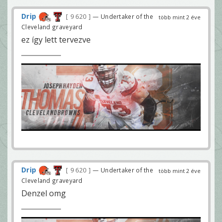
Drip
9 620
— Undertaker of the
több mint 2 éve
Cleveland graveyard
ez így lett tervezve
Drip
9 620
— Undertaker of the
több mint 2 éve
Cleveland graveyard
Denzel omg