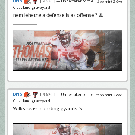
Drip
9 620
— Undertaker of the
több mint 2 éve
Cleveland graveyard
nem lehetne a defense is az offense ? 😀
Drip
9 620
— Undertaker of the
több mint 2 éve
Cleveland graveyard
Wilks season ending gyanús :S