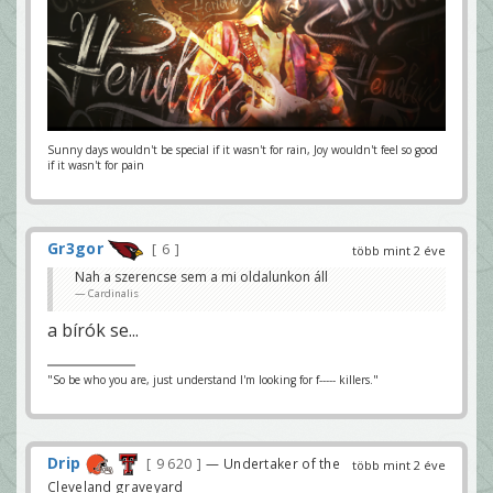
Sunny days wouldn't be special if it wasn't for rain, Joy wouldn't feel so good
if it wasn't for pain
Gr3gor
6
több mint 2 éve
Nah a szerencse sem a mi oldalunkon áll
Cardinalis
a bírók se...
"So be who you are, just understand I'm looking for f----- killers."
Drip
9 620
— Undertaker of the
több mint 2 éve
Cleveland graveyard