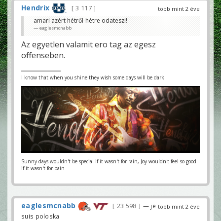
Hendrix
3 117
több mint 2 éve
amari azért hétről-hétre odateszi!
eaglesmcnabb
Az egyetlen valamit ero tag az egesz
offenseben.
I know that when you shine they wish some days will be dark
Sunny days wouldn't be special if it wasn't for rain, Joy wouldn't feel so good
if it wasn't for pain
eaglesmcnabb
23 598
— je
több mint 2 éve
suis poloska