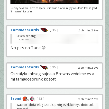
Sunny days wouldn't be special if it wasn't for rain, Joy wouldn't feel so good
if it wasn't for pain
TommasoCards
36
több mint 2 éve
Sekép sehang
Cardinalis
No pics no Tune 😊
TommasoCards
36
több mint 2 éve
Osztálykulnbseg sajna a Browns vedelme es a
mi tamadosorunk kozott
Szomi
33
több mint 2 éve
Watson labdai eleg szarok, pedig ezek konnyu dobasok
zommel.