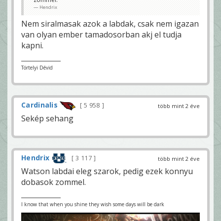
Hendrix
Nem siralmasak azok a labdak, csak nem igazan
van olyan ember tamadosorban akj el tudja
kapni.
Törtelyi Dévid
Cardinalis
5 958
több mint 2 éve
Sekép sehang
Hendrix
3 117
több mint 2 éve
Watson labdai eleg szarok, pedig ezek konnyu
dobasok zommel.
I know that when you shine they wish some days will be dark