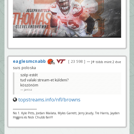
eaglesmcnabb
23 598
— je
több mint 2 éve
suis poloska
szép estét
tud valaki stream-et küldeni?
köszönöm
janisz
topstreams.info/nfl/browns
No 1. Kyle Pitts, Jordan Mailata, Myles Garrett, Jerry Jeudy, Tre Harris, Jayden
Higgins és Nick Chubb fan!!!