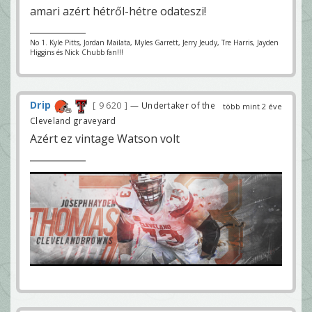
amari azért hétről-hétre odateszi!
No 1. Kyle Pitts, Jordan Mailata, Myles Garrett, Jerry Jeudy, Tre Harris, Jayden
Higgins és Nick Chubb fan!!!
Drip
9 620
— Undertaker of the
több mint 2 éve
Cleveland graveyard
Azért ez vintage Watson volt