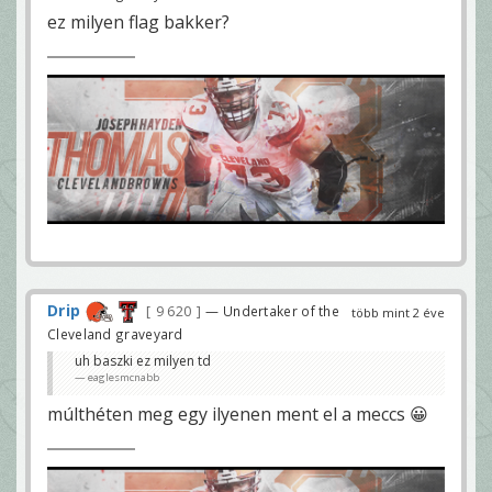
ez milyen flag bakker?
Drip
9 620
— Undertaker of the
több mint 2 éve
Cleveland graveyard
uh baszki ez milyen td
eaglesmcnabb
múlthéten meg egy ilyenen ment el a meccs 😀