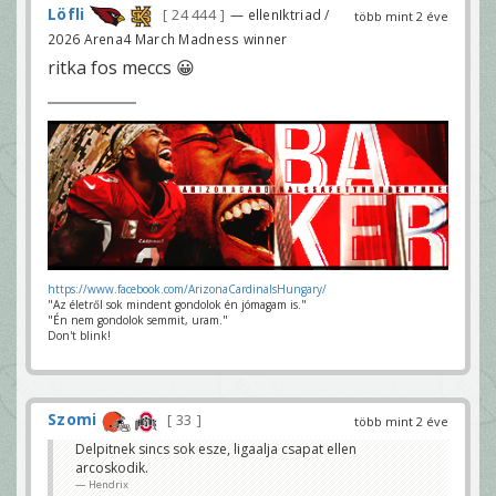
Löfli
24 444
— ellenIktriad /
több mint 2 éve
2026 Arena4 March Madness winner
ritka fos meccs 😀
https://www.facebook.com/ArizonaCardinalsHungary/
"Az életről sok mindent gondolok én jómagam is."
"Én nem gondolok semmit, uram."
Don't blink!
Szomi
33
több mint 2 éve
Delpitnek sincs sok esze, ligaalja csapat ellen
arcoskodik.
Hendrix