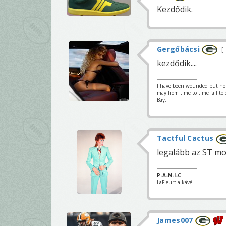
Kezdődik.
Gergőbácsi
kezdődik....
I have been wounded but not y
may from time to time fall to
Bay.
Tactful Cactus
legalább az ST mo
P-A-N-I-C
LaFleurt a kávé!
James007