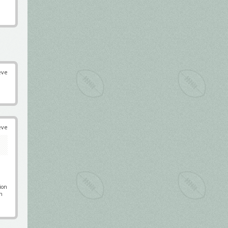
éve
éve
pion
en