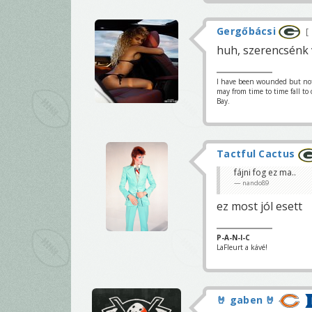
Gergőbácsi
huh, szerencsénk
I have been wounded but not y
may from time to time fall to
Bay.
Tactful Cactus
fájni fog ez ma..
nando89
ez most jól esett
P-A-N-I-C
LaFleurt a kávé!
🤘 gaben 🤘