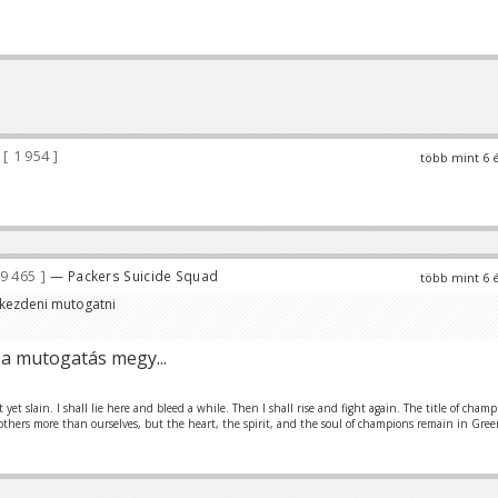
1 954
több mint 6 
9 465
— Packers Suicide Squad
több mint 6 
lkezdeni mutogatni
 a mutogatás megy...
et slain. I shall lie here and bleed a while. Then I shall rise and fight again. The title of cham
 others more than ourselves, but the heart, the spirit, and the soul of champions remain in Gre