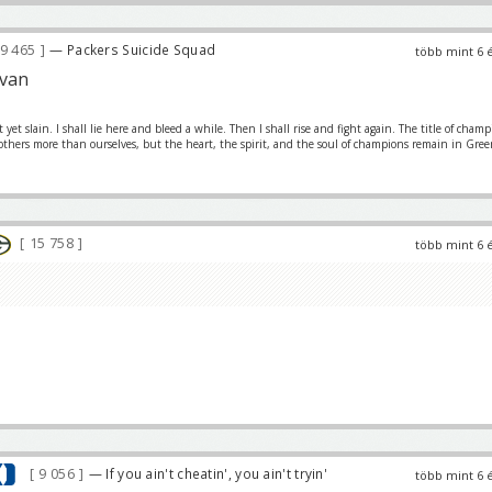
9 465
— Packers Suicide Squad
több mint 6 
 van
et slain. I shall lie here and bleed a while. Then I shall rise and fight again. The title of cham
 others more than ourselves, but the heart, the spirit, and the soul of champions remain in Gre
15 758
több mint 6 
9 056
— If you ain't cheatin', you ain't tryin'
több mint 6 