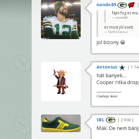
nando89
fájni fog ez ma.
nando89
ez most jól esett
Tactful Cactus
jol bizony 😀
Antonius
1 7
hát banyek....
Cooper ritka dropj
Cowboys 4ever.
SBL
2 900
Mák. De nem bánj