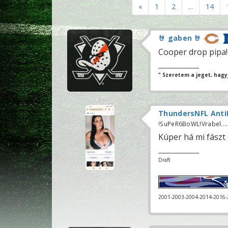
«
1
2
...
14
🤘 gaben 🤘
Cooper drop pipa!
" Szeretem a jeget, hagyj
ThundersNFL Anti
!SuPeR6BoWL!Vrabel.....
Kúper há mi fászt 
Draft
2001-2003-2004-2014-2016