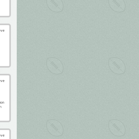
éve
éve
pion
en
éve