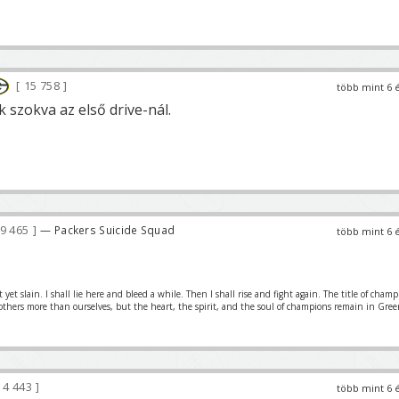
15 758
több mint 6 
 szokva az első drive-nál.
9 465
— Packers Suicide Squad
több mint 6 
et slain. I shall lie here and bleed a while. Then I shall rise and fight again. The title of cham
 others more than ourselves, but the heart, the spirit, and the soul of champions remain in Gre
4 443
több mint 6 