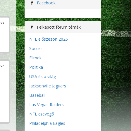
Facebook
éve
Felkapott fórum témák
NFL előszezon 2026
Soccer
Filmek
éve
Politika
USA és a világ
Jacksonville Jaguars
Baseball
Las Vegas Raiders
NFL csevegő
Philadelphia Eagles