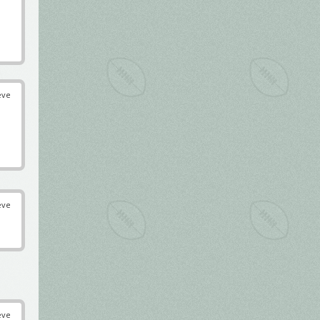
éve
éve
éve