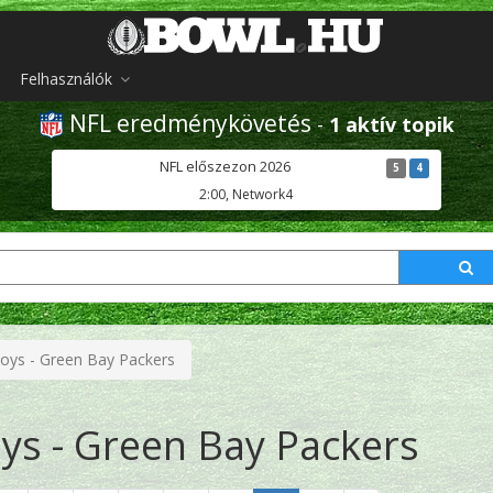
Felhasználók
NFL eredménykövetés
-
1 aktív topik
NFL előszezon 2026
5
4
2:00, Network4
oys - Green Bay Packers
ys - Green Bay Packers