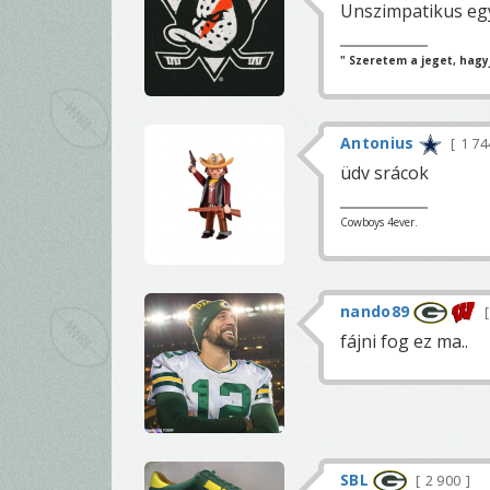
Unszimpatikus egy 
" Szeretem a jeget, hagyj
Antonius
1 7
üdv srácok
Cowboys 4ever.
nando89
fájni fog ez ma..
SBL
2 900