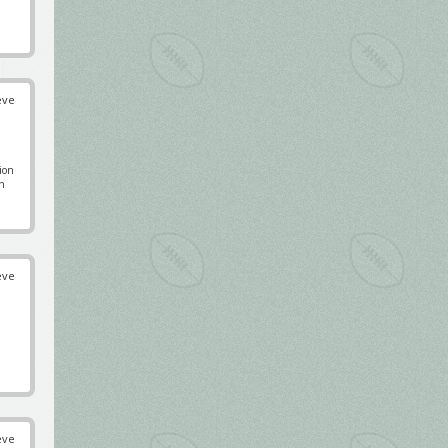
éve
pion
en
éve
éve