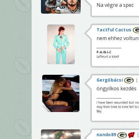
Na végre a spec
Tactful Cactus
nem ehhez voltunk
P-A-N-I-C
LaFleurt a kávé!
Gergőbácsi
öngyilkos kezdés
I have been wounded but not y
may from time to time fall to
Bay.
nando89