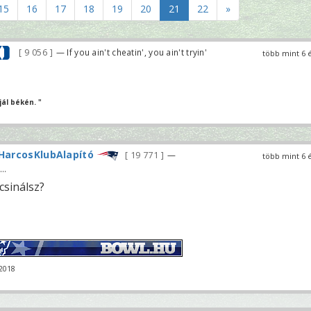
15
16
17
18
19
20
21
22
»
9 056
— If you ain't cheatin', you ain't tryin'
több mint 6 
ál békén. "
HarcosKlubAlapító
19 771
—
több mint 6 
..
csinálsz?
-2018