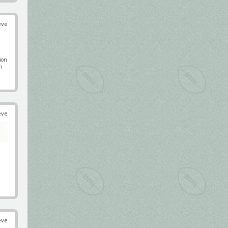
éve
pion
en
éve
éve