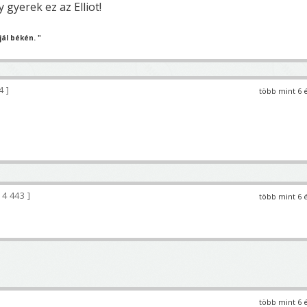
gyerek ez az Elliot!
ál békén. "
44
több mint 6 
4 443
több mint 6 
több mint 6 