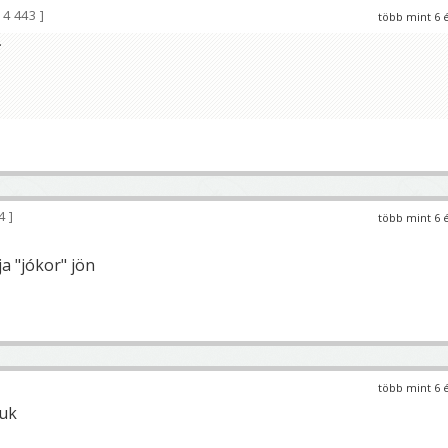
4 443
több mint 6 
.
44
több mint 6 
a "jókor" jön
több mint 6 
uk