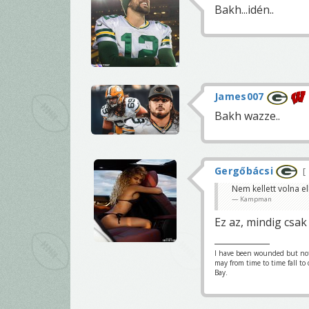
Bakh...idén..
James007
Bakh wazze..
Gergőbácsi
Nem kellett volna e
Kampman
Ez az, mindig csak
I have been wounded but not y
may from time to time fall to
Bay.