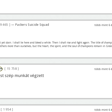
9 465
— Packers Suicide Squad
több mint 6 
et slain. I shall lie here and bleed a while. Then I shall rise and fight again. The title of cham
 others more than ourselves, but the heart, the spirit, and the soul of champions remain in Gre
15 758
több mint 6 
st szép munkát végzett
1 954
több mint 6 