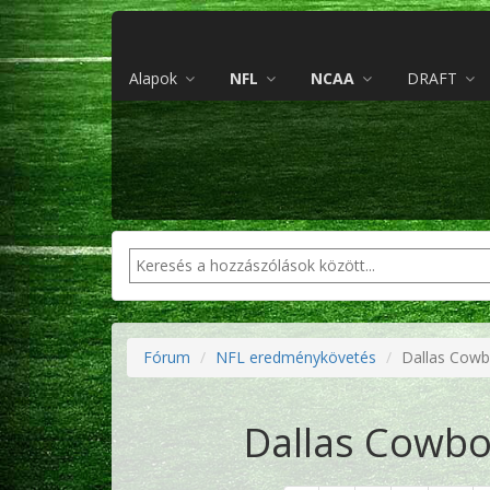
Alapok
NFL
NCAA
DRAFT
Fórum
NFL eredménykövetés
Dallas Cowb
Dallas Cowbo