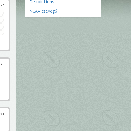
Detroit Lions
éve
NCAA csevegő
éve
éve