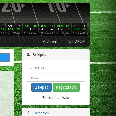
7
CHI
17
NE
28
SEA
41
DEN
33
PIT
6
NE
16
PHI
10
LAR
20
HOU
16
SF
6
BUF
30
HOU
30
LAC
3
SF
1:00
01/19 00:30
01/18 21:00
01/18 02:00
01/17 22:30
01/13 02:15
01/12 02:00
01/11 22:
Archívum
FÓRUM
Belépés
Regisztráció
Elfelejtett jelszó
Facebook