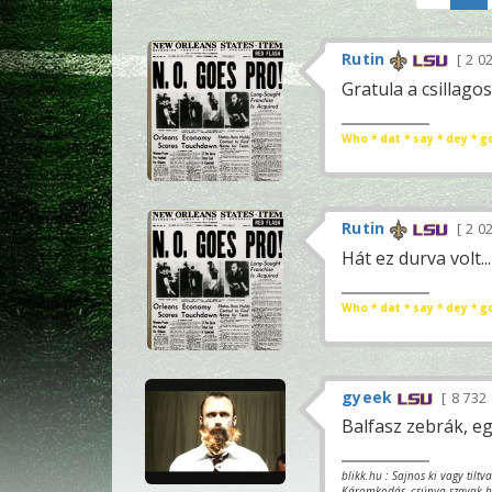
Rutin
2 0
Gratula a csillagos
Who * dat * say * dey * g
Rutin
2 0
Hát ez durva volt...
Who * dat * say * dey * g
gyeek
8 732
Balfasz zebrák, eg
blikk.hu : Sajnos ki vagy tilt
Káromkodás, csúnya szavak ha