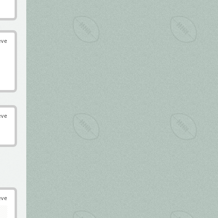
éve
éve
éve