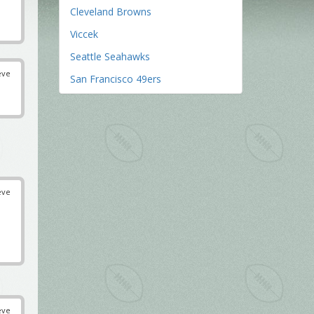
Cleveland Browns
Viccek
Seattle Seahawks
éve
San Francisco 49ers
éve
éve