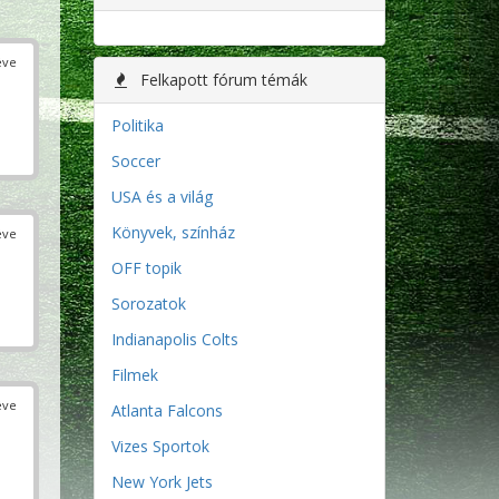
éve
Felkapott fórum témák
Politika
Soccer
USA és a világ
Könyvek, színház
éve
OFF topik
Sorozatok
Indianapolis Colts
Filmek
éve
Atlanta Falcons
Vizes Sportok
New York Jets