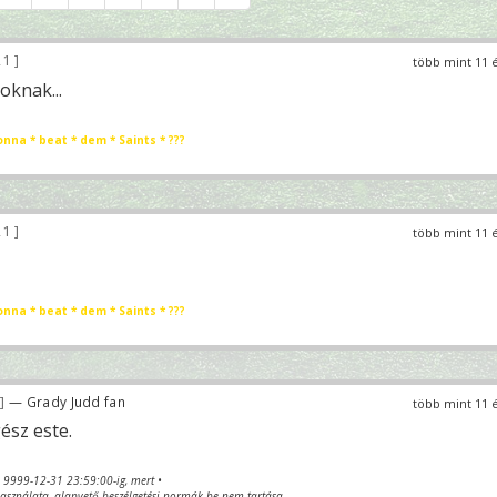
21
több mint 11 
oknak...
onna * beat * dem * Saints * ???
21
több mint 11 
onna * beat * dem * Saints * ???
— Grady Judd fan
több mint 11 
ész este.
va 9999-12-31 23:59:00-ig, mert •
sználata, alapvető beszélgetési normák be nem tartása.