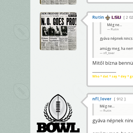
Rutin
2 0
Még ne...
Rutin
gyáva népnek nincs
amúgy meg, ha nem 
nfl_lover
Mitől bízna bennü
Who * dat * say * dey * g
nfl_lover
912
Még ne...
Rutin
gyáva népnek ninc