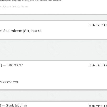
y of Jerry's head to his ass
több mint 11 
m ésa mixem jött, hurrá
9
— Patriots fan
több mint 11 
zületésénél :cool:
— Grady Judd fan
több mint 11 