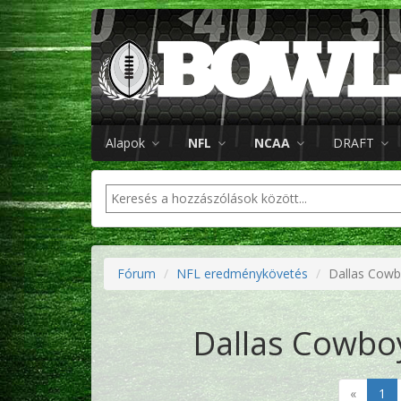
Alapok
NFL
NCAA
DRAFT
Fórum
NFL eredménykövetés
Dallas Cowb
Dallas Cowboy
«
1