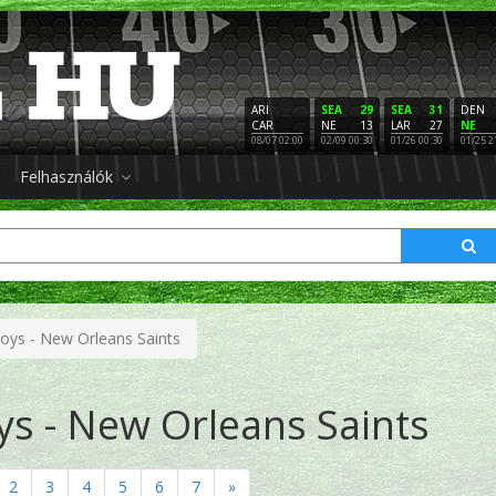
ARI
SEA
29
SEA
31
DEN
CAR
NE
13
LAR
27
NE
08/07 02:00
02/09 00:30
01/26 00:30
01/25 2
Felhasználók
oys - New Orleans Saints
s - New Orleans Saints
2
3
4
5
6
7
»