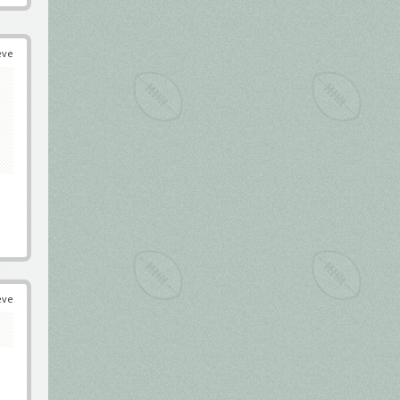
éve
éve