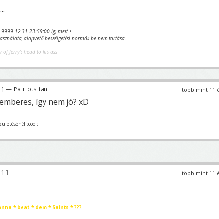
..
va 9999-12-31 23:59:00-ig, mert •
sználata, alapvető beszélgetési normák be nem tartása.
y of Jerry's head to his ass
9
— Patriots fan
több mint 11 
emberes, így nem jó? xD
zületésénél :cool:
21
több mint 11 
onna * beat * dem * Saints * ???