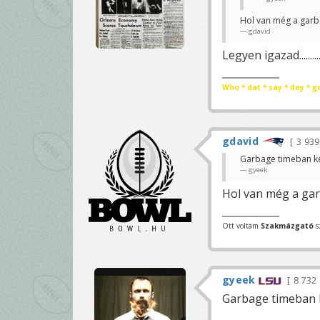
Hol van még a garb
gdavid
Legyen igazad..............
Who * dat * say * dey * g
gdavid
3 93
Garbage timeban kel
gyeek
Hol van még a ga
Ott voltam
Szakmázgató
s
gyeek
8 732
Garbage timeban ke