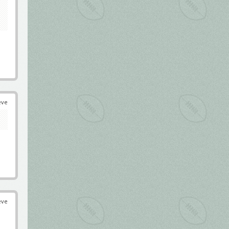
éve
éve