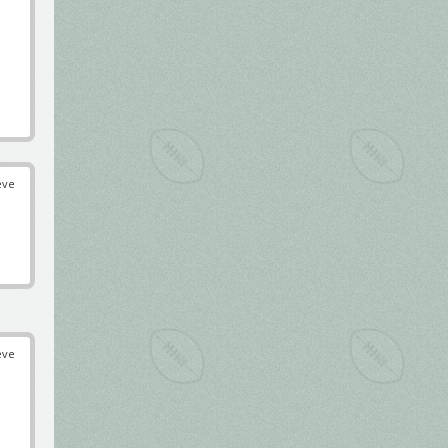
éve
éve