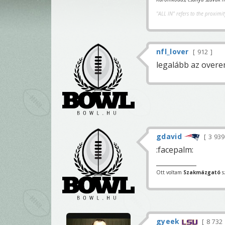
"ALL IN" refers to the proximit
nfl_lover
912
legalább az overe
gdavid
3 93
:facepalm:
Ott voltam
Szakmázgató
s
gyeek
8 732