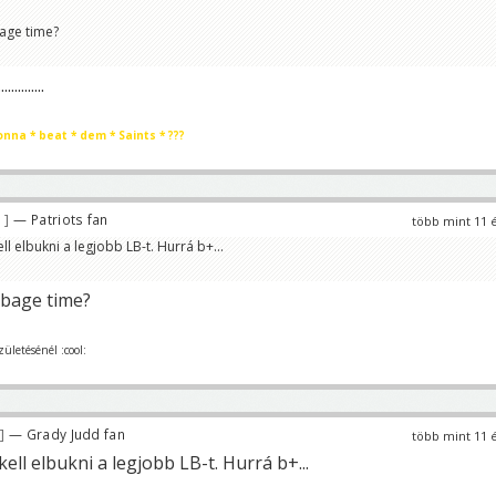
age time?
.........
onna * beat * dem * Saints * ???
9
— Patriots fan
több mint 11 
l elbukni a legjobb LB-t. Hurrá b+...
rbage time?
zületésénél :cool:
— Grady Judd fan
több mint 11 
ll elbukni a legjobb LB-t. Hurrá b+...