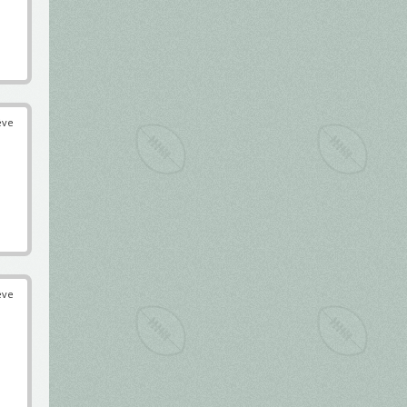
éve
éve