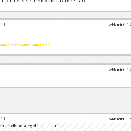
m jön be, Sean nem bízik a D-ben? O_o
21
több mint 11 
onna * beat * dem * Saints * ???
több mint 11 
21
több mint 11 
 kell elbukni a legjobb LB-t. Hurrá b+...