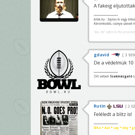
A fakeig eljutottak.
blikk.hu : Sajnos ki vagy tilt
Káromkodás, csúnya szavak ha
"ALL IN" refers to the proximit
gdavid
3 93
De a védelmük 10 
Ott voltam
Szakmázgató
s
Rutin
2 0
Feléledt a blitz is!
Who * dat * say * dey * g