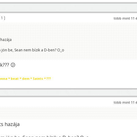
21
több mint 11 
 hazája
jön be, Sean nem bízik a D-ben? O_o
k??? 😕
onna * beat * dem * Saints * ???
több mint 11 
s hazája