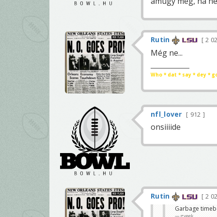
amúgy meg, ha ne
Rutin
2 0
Még ne...
Who * dat * say * dey * g
nfl_lover
912
onsiiiide
Rutin
2 0
Garbage timeban
gyeek