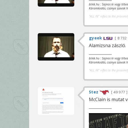
blikk.hu : Sajnos ki vagy tilt
Káromkodás, csúnya szavak ha
"ALL IN" refers to the proximit
gyeek
8 732
Alamizsna zászló.
blikk.hu : Sajnos ki vagy tilt
Káromkodás, csúnya szavak ha
"ALL IN" refers to the proximit
Stez
49 977
McClain is mutat v