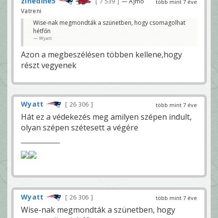
zinedine5
7 539
— Ajmo
több mint 7 éve
Vatreni
Wise-nak megmondták a szünetben, hogy csomagolhat
hétfőn
Wyatt
Azon a megbeszélésen többen kellene,hogy
részt vegyenek
Wyatt
26 306
több mint 7 éve
Hát ez a védekezés meg amilyen szépen indult,
olyan szépen szétesett a végére
Wyatt
26 306
több mint 7 éve
Wise-nak megmondták a szünetben, hogy