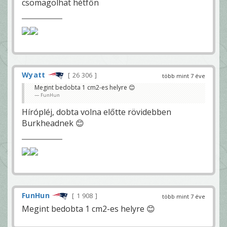
csomagolhat hétfőn
Wyatt
26 306
több mint 7 éve
Megint bedobta 1 cm2-es helyre 😊
FunHun
Hírópléj, dobta volna előtte rövidebben
Burkheadnek 😊
FunHun
1 908
több mint 7 éve
Megint bedobta 1 cm2-es helyre 😊