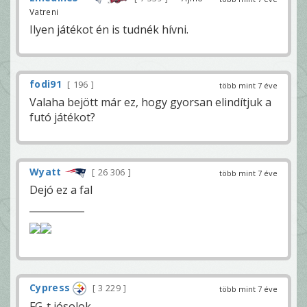
Vatreni
Ilyen játékot én is tudnék hívni.
fodi91
196
több mint 7 éve
Valaha bejött már ez, hogy gyorsan elindítjuk a
futó játékot?
Wyatt
26 306
több mint 7 éve
Dejó ez a fal
Cypress
3 229
több mint 7 éve
FG-t jósolok...