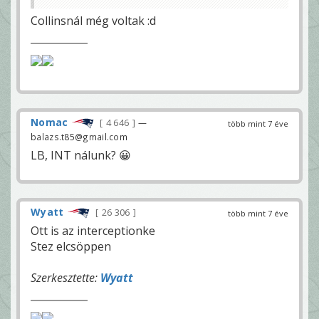
Collinsnál még voltak :d
Nomac
4 646
—
több mint 7 éve
balazs.t85@gmail.com
LB, INT nálunk? 😀
Wyatt
26 306
több mint 7 éve
Ott is az interceptionke
Stez elcsöppen
Szerkesztette:
Wyatt