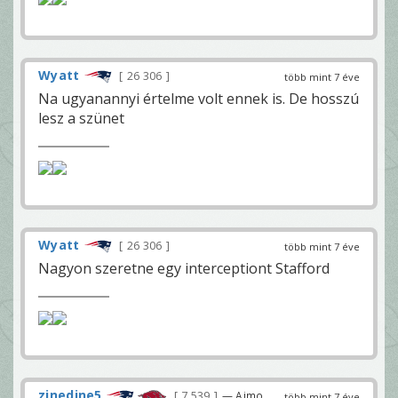
Wyatt
26 306
több mint 7 éve
Na ugyanannyi értelme volt ennek is. De hosszú
lesz a szünet
Wyatt
26 306
több mint 7 éve
Nagyon szeretne egy interceptiont Stafford
zinedine5
7 539
— Ajmo
több mint 7 éve