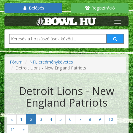
Belépés
Regisztráció
Fórum
NFL eredménykövetés
Detroit Lions - New England Patriots
Detroit Lions - New
England Patriots
«
1
2
3
4
5
6
7
8
9
10
11
»