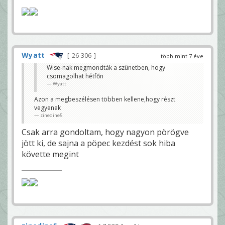
Wyatt
26 306
több mint 7 éve
Wise-nak megmondták a szünetben, hogy
csomagolhat hétfőn
Wyatt
Azon a megbeszélésen többen kellene,hogy részt
vegyenek
zinedine5
Csak arra gondoltam, hogy nagyon pörögve
jött ki, de sajna a pöpec kezdést sok hiba
követte megint