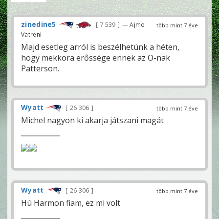
zinedine5
7 539
— Ajmo
több mint 7 éve
Vatreni
Majd esetleg arról is beszélhetünk a héten,
hogy mekkora erőssége ennek az O-nak
Patterson.
Wyatt
26 306
több mint 7 éve
Michel nagyon ki akarja játszani magát
Wyatt
26 306
több mint 7 éve
Hú Harmon fiam, ez mi volt