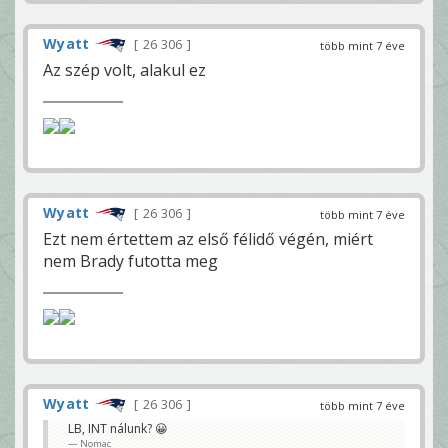
Wyatt
26 306
több mint 7 éve
Az szép volt, alakul ez
Wyatt
26 306
több mint 7 éve
Ezt nem értettem az első félidő végén, miért
nem Brady futotta meg
Wyatt
26 306
több mint 7 éve
LB, INT nálunk? 😀
Nomac