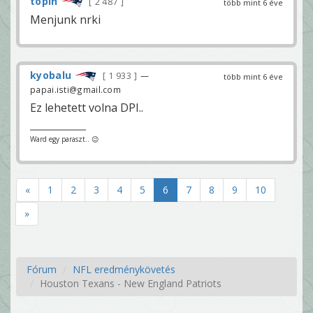
topin
2 487
több mint 6 éve
Menjunk nrki
kyobalu
1 933
—
több mint 6 éve
papai.isti@gmail.com
Ez lehetett volna DPI..
Ward egy paraszt.. 😉
«
1
2
3
4
5
6
7
8
9
10
»
Fórum
NFL eredménykövetés
Houston Texans - New England Patriots