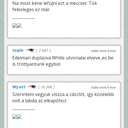
Na most kéne lefújni ezt a meccset. Tök
felesleges ez már
topin
2 487
több mint 6 éve
Edelman duplazva White utvonalai elveve..es be
is trottyantunk egybol
Wyatt
26 306
több mint 6 éve
Szerintem vegyük vissza a zászlót, így közelebb
volt a labda az elkapóhoz