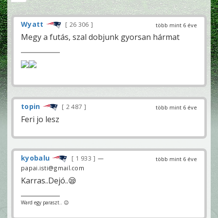
Wyatt
26 306
több mint 6 éve
Megy a futás, szal dobjunk gyorsan hármat
topin
2 487
több mint 6 éve
Feri jo lesz
kyobalu
1 933
—
több mint 6 éve
papai.isti@gmail.com
Karras..Dejó..😪
Ward egy paraszt.. 😉