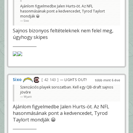
Ajánlom figyelmedbe Jalen Hurts-öt. Az NFL
hasonmásának pont a kedvencedet, Tyrod Taylort
mondják 😀
Sixo
Sajnos bizonyos feltételeknek nem felel meg,
úgyhogy skipes
Sixo
42 143
— LIGHTS OUT!
több mint 6 éve
Szenzációs playek sorozatban. Kell egy QB-draft sajnos
jövőre
Wyatt
Ajánlom figyelmedbe Jalen Hurts-öt. Az NFL
hasonmásának pont a kedvencedet, Tyrod
Taylort mondják 😀