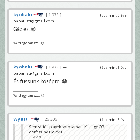
kyobalu
1 933
—
több mint 6 éve
papai.isti@gmail.com
Gáz ez..😪
Ward egy paraszt.. 😉
kyobalu
1 933
—
több mint 6 éve
papai.isti@gmail.com
És fussunk középre..😂
Ward egy paraszt.. 😉
Wyatt
26 306
több mint 6 éve
Szenzációs playek sorozatban. Kell egy QB-
draft sajnos jövőre
Wyatt