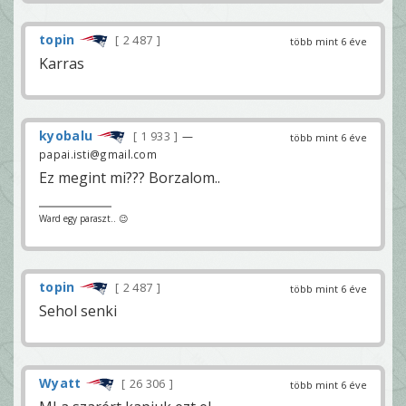
topin
2 487
több mint 6 éve
Karras
kyobalu
1 933
—
több mint 6 éve
papai.isti@gmail.com
Ez megint mi??? Borzalom..
Ward egy paraszt.. 😉
topin
2 487
több mint 6 éve
Sehol senki
Wyatt
26 306
több mint 6 éve