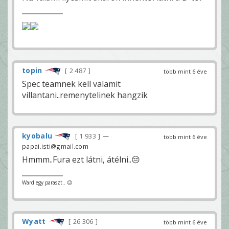
topin
2 487
több mint 6 éve
Spec teamnek kell valamit
villantani..remenytelinek hangzik
kyobalu
1 933
—
több mint 6 éve
papai.isti@gmail.com
Hmmm..Fura ezt látni, átélni..😔
Ward egy paraszt.. 😉
Wyatt
26 306
több mint 6 éve