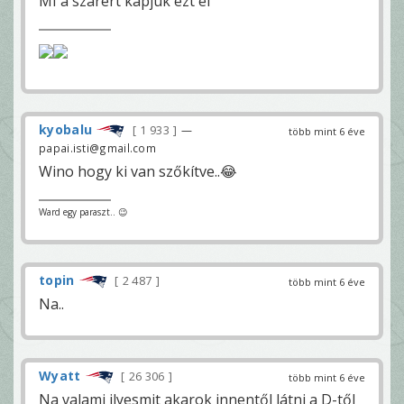
MI a szarért kapjuk ezt el
kyobalu
1 933
—
több mint 6 éve
papai.isti@gmail.com
Wino hogy ki van szőkítve..😂
Ward egy paraszt.. 😉
topin
2 487
több mint 6 éve
Na..
Wyatt
26 306
több mint 6 éve
Na valami ilyesmit akarok innentől látni a D-től