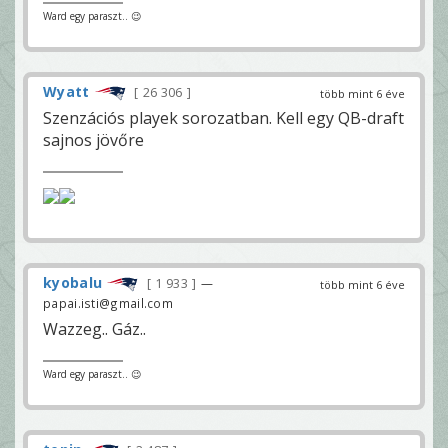
Ward egy paraszt.. 😉
Wyatt
26 306
több mint 6 éve
Szenzációs playek sorozatban. Kell egy QB-draft
sajnos jövőre
kyobalu
1 933
—
több mint 6 éve
papai.isti@gmail.com
Wazzeg.. Gáz..
Ward egy paraszt.. 😉