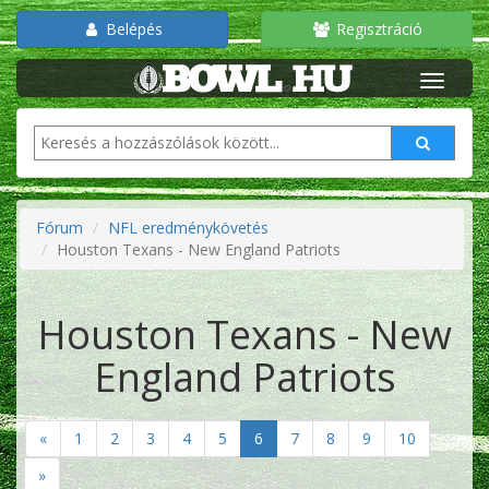
Belépés
Regisztráció
Fórum
NFL eredménykövetés
Houston Texans - New England Patriots
Houston Texans - New
England Patriots
«
1
2
3
4
5
6
7
8
9
10
»