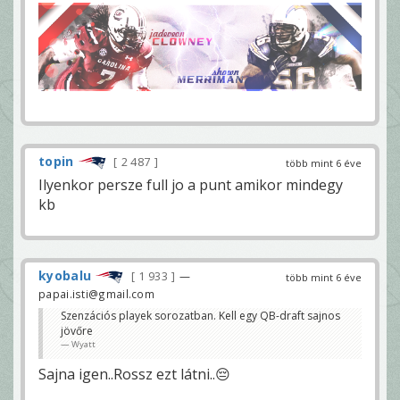
topin
2 487
több mint 6 éve
Ilyenkor persze full jo a punt amikor mindegy
kb
kyobalu
1 933
—
több mint 6 éve
papai.isti@gmail.com
Szenzációs playek sorozatban. Kell egy QB-draft sajnos
jövőre
Wyatt
Sajna igen..Rossz ezt látni..😔