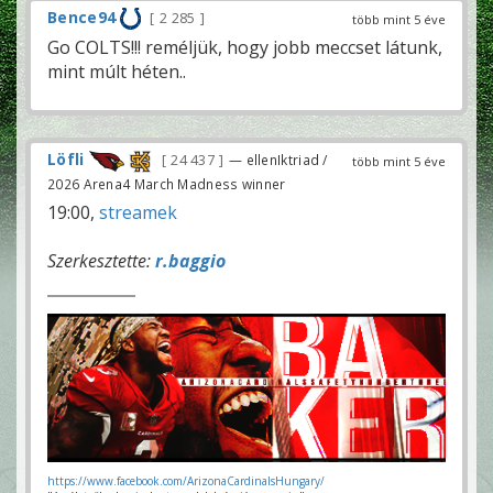
Bence94
2 285
több mint 5 éve
Go COLTS!!! reméljük, hogy jobb meccset látunk,
mint múlt héten..
Löfli
24 437
— ellenIktriad /
több mint 5 éve
2026 Arena4 March Madness winner
19:00,
streamek
Szerkesztette:
r.baggio
https://www.facebook.com/ArizonaCardinalsHungary/