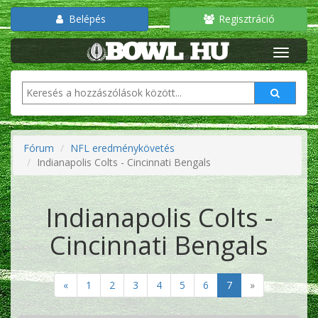
Belépés
Regisztráció
Fórum
NFL eredménykövetés
Indianapolis Colts - Cincinnati Bengals
Indianapolis Colts -
Cincinnati Bengals
«
1
2
3
4
5
6
7
»