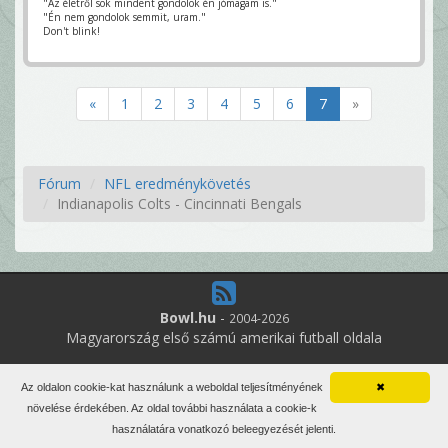
"Az életről sok mindent gondolok én jómagam is."
"Én nem gondolok semmit, uram."
Don't blink!
«
1
2
3
4
5
6
7
»
Fórum
NFL eredménykövetés
Indianapolis Colts - Cincinnati Bengals
Bowl.hu
-
2004-2026
Magyarország első számú amerikai futball oldala
13
online felhasználó
Az oldalon cookie-kat használunk a weboldal teljesítményének
✖
Minden jog fenntartva. Írott anyagok újraközlése csak a szerző
növelése érdekében. Az oldal további használata a cookie-k
engedélyével.
használatára vonatkozó beleegyezését jelenti.
Impresszum