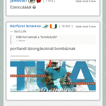
James007
1 954
több mint 5 éve
Ezeöccáááá! 😀
Kúrfürst briareos
18 655
több mint 5 éve
— StuG Life
Dikk hol vannak a "bombázók?
Hanni
portlandi lázongásoknál bombáznak