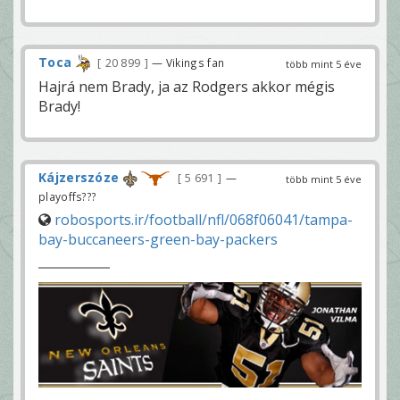
Toca
20 899
— Vikings fan
több mint 5 éve
Hajrá nem Brady, ja az Rodgers akkor mégis
Brady!
Kájzerszóze
5 691
—
több mint 5 éve
playoffs???
robosports.ir/football/nfl/068f06041/tampa-
bay-buccaneers-green-bay-packers