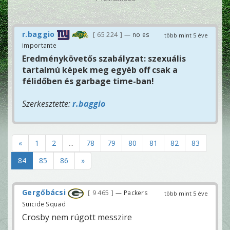
r.baggio
65 224
— no es
több mint 5 éve
importante
Eredménykövetős szabályzat: szexuális
tartalmú képek meg egyéb off csak a
félidőben és garbage time-ban!
Szerkesztette:
r.baggio
«
1
2
...
78
79
80
81
82
83
84
85
86
»
Gergőbácsi
9 465
— Packers
több mint 5 éve
Suicide Squad
Crosby nem rúgott messzire