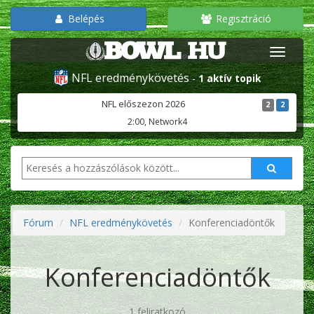
Belépés
Regisztráció
NFL eredménykövetés
-
1 aktív topik
NFL előszezon 2026
2
2
2:00, Network4
Fórum
NFL eredménykövetés
Konferenciadöntők
Konferenciadöntők
1 feliratkozó