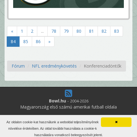
«
1
2
...
78
79
80
81
82
83
84
85
86
»
Fórum
NFL eredménykövetés
Konferenciadöntők
Bowl.hu
-
2004-2026
Magyarország első számú amerikai futball oldala
8
online felhasználó
Az oldalon cookie-kat használunk a weboldal teljesítményének
✖
Minden jog fenntartva. Írott anyagok újraközlése csak a szerző
növelése érdekében. Az oldal további használata a cookie-k
engedélyével.
használatára vonatkozó beleegyezését jelenti.