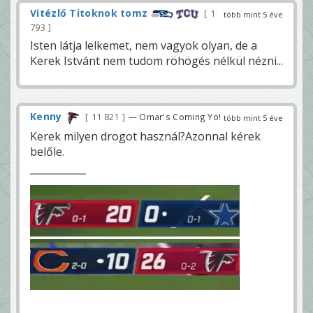
Vitézlő Titoknok tomz
1
több mint 5 éve
793
Isten látja lelkemet, nem vagyok olyan, de a
Kerek Istvánt nem tudom röhögés nélkül nézni...
Kenny
11 821
— Omar's Coming Yo!
több mint 5 éve
Kerek milyen drogot használ?Azonnal kérek
belőle.