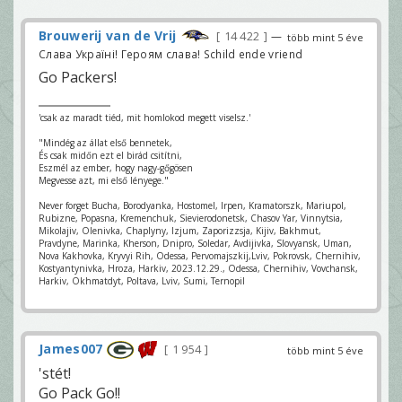
Brouwerij van de Vrij
14 422
—
több mint 5 éve
Слава Україні! Героям слава! Schild ende vriend
Go Packers!
'csak az maradt tiéd, mit homlokod megett viselsz.'
"Mindég az állat első bennetek,
És csak midőn ezt el birád csitítni,
Eszmél az ember, hogy nagy-gőgösen
Megvesse azt, mi első lényege."
Never forget Bucha, Borodyanka, Hostomel, Irpen, Kramatorszk, Mariupol,
Rubizne, Popasna, Kremenchuk, Sievierodonetsk, Chasov Yar, Vinnytsia,
Mikolajiv, Olenivka, Chaplyny, Izjum, Zaporizzsja, Kijiv, Bakhmut,
Pravdyne, Marinka, Kherson, Dnipro, Soledar, Avdijivka, Slovyansk, Uman,
Nova Kakhovka, Kryvyi Rih, Odessa, Pervomajszkij,Lviv, Pokrovsk, Chernihiv,
Kostyantynivka, Hroza, Harkiv, 2023.12.29., Odessa, Chernihiv, Vovchansk,
Harkiv, Okhmatdyt, Poltava, Lviv, Sumi, Ternopil
James007
1 954
több mint 5 éve
'stét!
Go Pack Go!!