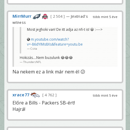
MirrMurr
2 504
— Jinxtriad's
több mint 5 éve
witness
Most jeghoki van! De itt adja az nfi-t is! 😀 :---->
m.youtube.com/watch?
v=-86dYIMs8Xs&feature=youtu.be
Csita
Hokizás....Nem buzulunk 😂😂😂
ThundersNFL
Na nekem ez a link már nem él 😕
xrace77
4 762
több mint 5 éve
Előre a Bills - Packers SB-ért!
Hajrá!