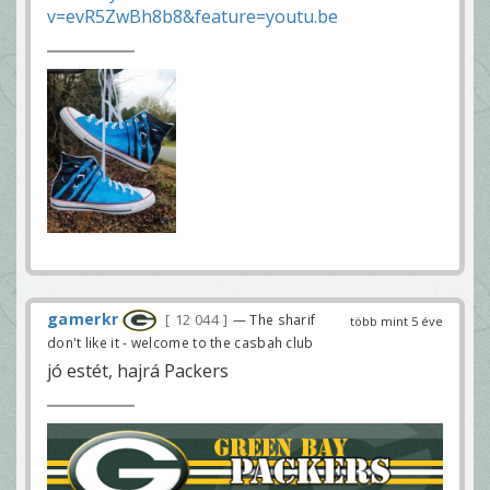
v=evR5ZwBh8b8&feature=youtu.be
gamerkr
12 044
— The sharif
több mint 5 éve
don't like it - welcome to the casbah club
jó estét, hajrá Packers