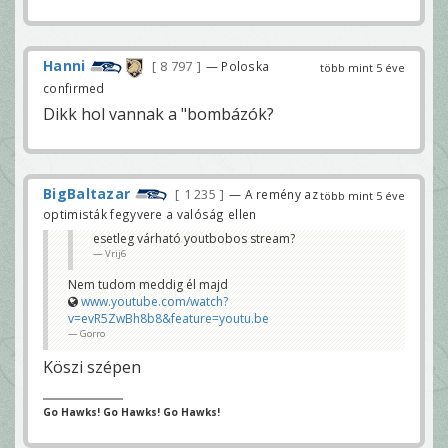
Hanni
8 797
— Poloska
több mint 5 éve
confirmed
Dikk hol vannak a "bombázók?
BigBaltazar
1 235
— A remény az
több mint 5 éve
optimisták fegyvere a valóság ellen
esetleg várható youtbobos stream?
Vrij6
Nem tudom meddig él majd
www.youtube.com/watch?
v=evR5ZwBh8b8&feature=youtu.be
Gorro
Köszi szépen
Go Hawks! Go Hawks! Go Hawks!