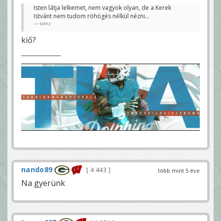
Isten látja lelkemet, nem vagyok olyan, de a Kerek
Istvánt nem tudom röhögés nélkül nézni...
tomz
kiő?
nando89
4 443
több mint 5 éve
Na gyerünk