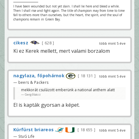
I have been wounded but not yet slain. I shall lie here and bleed a while.
Then I shall rise and fight again. The title of champion may from time to time
fall to others more than ourselves, but the heart, the spirit, and the soul of
champions remain in Green Bay.
cikesz
628
több mint 5 éve
Ki ez Kerek mellett, mert valami borzalom
nagylaza, főpohárnok
18 131
több mint 5 éve
— beers & Packers
mekkorát csulázott emberünk a national anthem alatt
Gergőbácsi
El is kapták gyorsan a képet.
Kúrfürst briareos
18 655
több mint 5 éve
— StuG Life