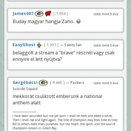
James007
1 954
több mint 5 éve
Buday magyar hangja Zaho.. 😀
EasyGhost
1 397
— Saints fan
több mint 5 éve
belaggolt a stream a "brave" résznél vagy csak
ennyire el lett nyújtva?
Gergőbácsi
9 465
— Packers
több mint 5 éve
Suicide Squad
mekkorát csulázott emberünk a national
anthem alatt
I have been wounded but not yet slain. I shall lie here and bleed a while.
Then I shall rise and fight again. The title of champion may from time to time
fall to others more than ourselves, but the heart, the spirit, and the soul of
champions remain in Green Bay.