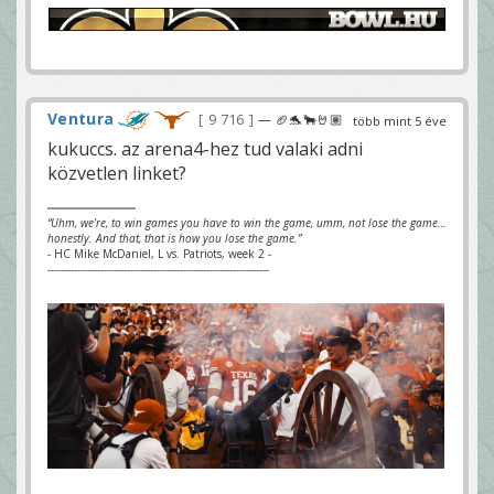
Ventura
9 716
— 🏈🐬🐂🤘🏽
több mint 5 éve
kukuccs. az arena4-hez tud valaki adni
közvetlen linket?
“Uhm, we’re, to win games you have to win the game, umm, not lose the game…
honestly. And that, that is how you lose the game.”
- HC Mike McDaniel, L vs. Patriots, week 2 -
-------------------------------------------------------------------