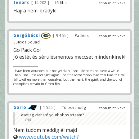
tenorx
14 202
— fő libsi
több mint 5 éve
Hajrá nem-bradyk!
Gergőbácsi
9 465
— Packers
több mint 5 éve
Suicide Squad
Go Pack Go!
Jó estét és sérülésmentes meccset mindenkinek!
I have been wounded but not yet slain. I shall lie here and bleed a while.
Then I shall rise and fight again. The title of champion may from time to time
fall to others more than ourselves, but the heart, the spirit, and the soul of
champions remain in Green Bay.
Gorro
1 525
— Törzsvendég
több mint 5 éve
esetleg várható youtbobos stream?
Vrij6
Nem tudom meddig él majd
www.youtube.com/watch?