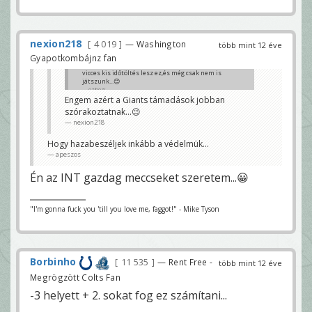
nexion218
4 019
— Washington
több mint 12 éve
Gyapotkombájnz fan
vicces kis időtöltés lesz ez,és még csak nem is
játszunk...😊
ozibozi
Engem azért a Giants támadások jobban
szórakoztatnak...😉
nexion218
Hogy hazabeszéljek inkább a védelmük...
apeszos
Én az INT gazdag meccseket szeretem...😀
"I'm gonna fuck you 'till you love me, faggot!" - Mike Tyson
Borbinho
11 535
— Rent Free -
több mint 12 éve
Megrögzött Colts Fan
-3 helyett + 2. sokat fog ez számítani...