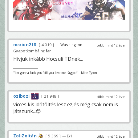
nexion218
4 019
— Washington
több mint 12 éve
Gyapotkombájnz fan
Hívjuk inkább Hocsuli TDnek...
"I'm gonna fuck you 'till you love me, faggot!" - Mike Tyson
ozibozi
21 948
több mint 12 éve
vicces kis időtöltés lesz ez,és még csak nem is
játszunk...😊
ZoliZoltán
5 369
— E/1
több mint 12 éve