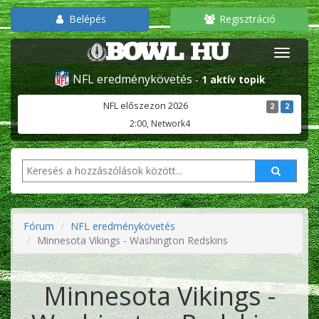
Belépés
Regisztráció
NFL eredménykövetés
-
1 aktív topik
NFL előszezon 2026
2
2
2:00, Network4
Fórum
NFL eredménykövetés
Minnesota Vikings - Washington Redskins
Minnesota Vikings -