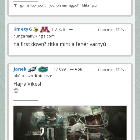
"I'm gonna fuck you 'till you love me, faggot!" - Mike Tyson
KmetyG
3 758
—
több mint 12 éve
hungarianvikings.com
na first down? ritka mint a fehér varnyú
Janek
17 099
— Apu
több mint 12 éve
ökölbeszorított keze
Hajrá Vikes!
😊