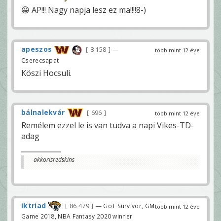
😀 AP!!! Nagy napja lesz ez ma!!!!8-)
apeszos
8 158
—
több mint 12 éve
Cserecsapat
Köszi Hocsuli.
bálnalekvár
696
több mint 12 éve
Remélem ezzel le is van tudva a napi Vikes-TD-
adag
akkorisredskins
iktriad
86 479
— GoT Survivor, GM
több mint 12 éve
Game 2018, NBA Fantasy 2020 winner