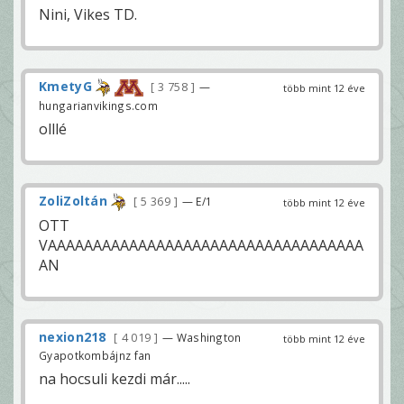
Nini, Vikes TD.
KmetyG
3 758
—
több mint 12 éve
hungarianvikings.com
olllé
ZoliZoltán
5 369
— E/1
több mint 12 éve
OTT
VAAAAAAAAAAAAAAAAAAAAAAAAAAAAAAAAAAA
AN
nexion218
4 019
— Washington
több mint 12 éve
Gyapotkombájnz fan
na hocsuli kezdi már.....