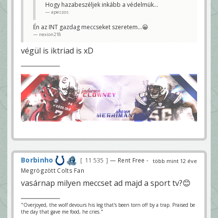
Hogy hazabeszéljek inkább a védelmük...
apeszos
Engem azért a Giants támadások jobban
szórakoztatnak...😉
nexion218
Én az INT gazdag meccseket szeretem...😀
nexion218
végül is iktriad is xD
Borbinho
11 535
— Rent Free -
több mint 12 éve
Megrögzött Colts Fan
vasárnap milyen meccset ad majd a sport tv?😊
"Overjoyed, the wolf devours his leg that's been torn off by a trap. Praised be
the day that gave me food, he cries."