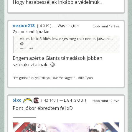
Hogy hazabeszéljek inkább a védelmük...
nexion218
4 019
— Washington
több mint 12 éve
Gyapotkombájnz fan
vicces kis időtöltés lesz ez,és még csak nem is játszunk...
😊
ozibozi
Engem azért a Giants támadások jobban
szórakoztatnak...😉
"I'm gonna fuck you 'till you love me, faggot!" - Mike Tyson
Sixo
42 140
— LIGHTS OUT!
több mint 12 éve
Pont jókor ébredtem fel xD