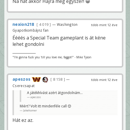
Na hát akkor Hajrá még egyszer! 😀
nexion218
4 019
— Washington
több mint 12 éve
Gyapotkombájnz fan
Éééés a Special Team gameplant is át kéne
lehet gondolni
"I'm gonna fuck you 'till you love me, faggot!" - Mike Tyson
apeszos
8 158
—
több mint 12 éve
Cserecsapat
A játékhívást azért átgondolnám...
apeszos
Miért? Volt itt mindenféle call 😊
Jakehomer
Hát ez az.