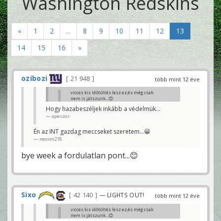
Washington Redskins
«
1
2
...
8
9
10
11
12
13
14
15
16
»
ozibozi
21 948
több mint 12 éve
vicces kis időtöltés lesz ez,és még csak
nem is játszunk...😊
ozibozi
Hogy hazabeszéljek inkább a védelmük...
apeszos
Engem azért a Giants támadások jobban
szórakoztatnak...😉
nexion218
Én az INT gazdag meccseket szeretem...😀
nexion218
bye week a fordulatlan pont...😊
Sixo
42 140
— LIGHTS OUT!
több mint 12 éve
vicces kis időtöltés lesz ez,és még csak
nem is játszunk...😊
ozibozi