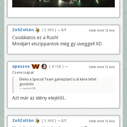
ZoliZoltán
5 369
— E/1
több mint 12 éve
Csodálatos ez a Rush!
Mindjárt elszippantok még gy üveggel! XD
apeszos
8 158
—
több mint 12 éve
Cserecsapat
Éééés a Special Team gameplant is át kéne lehet
gondolni
nexion218
Azt már az idény elejétől...
ZoliZoltán
5 369
— E/1
több mint 12 éve