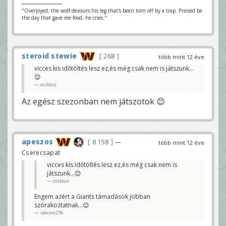
"Overjoyed, the wolf devours his leg that's been torn off by a trap. Praised be
the day that gave me food, he cries."
steroid stewie
268
több mint 12 éve
vicces kis időtöltés lesz ez,és még csak nem is játszunk...
😊
ozibozi
Az egész szezonban nem játszotok 😊
apeszos
8 158
—
több mint 12 éve
Cserecsapat
vicces kis időtöltés lesz ez,és még csak nem is
játszunk...😊
ozibozi
Engem azért a Giants támadások jobban
szórakoztatnak...😉
nexion218