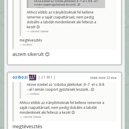
nézve ezeket az 'ostoba játékokat ,9--7 -el v, 8-8 --al l
simán csoport győztesek leszünk...😊
ozibozi
Ahhoz előbb az irányítótoknak fel kellene
ismernie a saját csapattársait, nem pedig
dobálni a labdát mindenkinek aki felteszi a
kezét 😊
steroid stewie
megtévesztés
ozibozi
aszem sikerült 😊
ozibozi
21 951
több mint 12 éve
nézve ezeket az 'ostoba játékokat ,9--7 -el v, 8-8
--al l simán csoport győztesek leszünk...😊
ozibozi
Ahhoz előbb az irányítótoknak fel kellene ismernie a
saját csapattársait, nem pedig dobálni a labdát
mindenkinek aki felteszi a kezét 😊
steroid stewie
megtévesztés