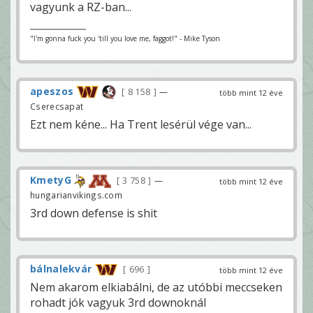
vagyunk a RZ-ban...
"I'm gonna fuck you 'till you love me, faggot!" - Mike Tyson
apeszos
8 158
—
több mint 12 éve
Cserecsapat
Ezt nem kéne... Ha Trent lesérül vége van...
KmetyG
3 758
—
több mint 12 éve
hungarianvikings.com
3rd down defense is shit
bálnalekvár
696
több mint 12 éve
Nem akarom elkiabálni, de az utóbbi meccseken
rohadt jók vagyuk 3rd downoknál