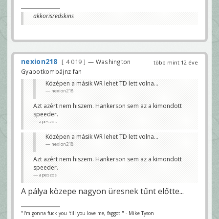
akkorisredskins
nexion218
4 019
— Washington
több mint 12 éve
Gyapotkombájnz fan
Középen a másik WR lehet TD lett volna...
nexion218
Azt azért nem hiszem. Hankerson sem az a kimondott
speeder.
apeszos
Középen a másik WR lehet TD lett volna...
nexion218
Azt azért nem hiszem. Hankerson sem az a kimondott
speeder.
apeszos
A pálya közepe nagyon üresnek tűnt előtte...
"I'm gonna fuck you 'till you love me, faggot!" - Mike Tyson