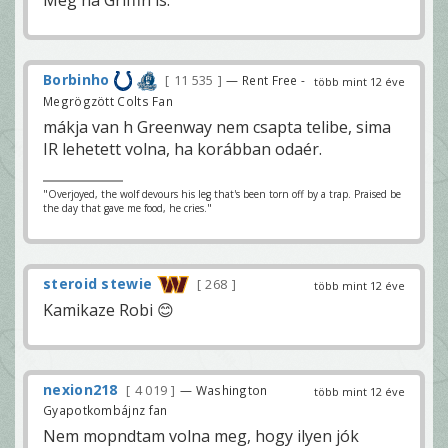
Borbinho
11 535
— Rent Free -
több mint 12 éve
Megrögzött Colts Fan
mákja van h Greenway nem csapta telibe, sima
IR lehetett volna, ha korábban odaér.
"Overjoyed, the wolf devours his leg that's been torn off by a trap. Praised be
the day that gave me food, he cries."
steroid stewie
268
több mint 12 éve
Kamikaze Robi 😊
nexion218
4 019
— Washington
több mint 12 éve
Gyapotkombájnz fan
Nem mopndtam volna meg, hogy ilyen jók