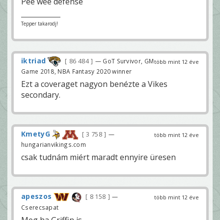
Pee wee defense
Tepper takarodj!
iktriad
86 484
— GoT Survivor, GM
több mint 12 éve
Game 2018, NBA Fantasy 2020 winner
Ezt a coveraget nagyon benézte a Vikes
secondary.
KmetyG
3 758
—
több mint 12 éve
hungarianvikings.com
csak tudnám miért maradt ennyire üresen
apeszos
8 158
—
több mint 12 éve
Cserecsapat
Meg ha Griffin is.