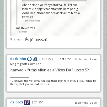
ozibozi
Ahhoz előbb az irányítótoknak fel kellene
ismernie a saját csapattársait, nem pedig
dobálni a labdát mindenkinek aki felteszi a
kezét 😊
steroid stewie
megtévesztés
ozibozi
Sikeres. És jó hosszú...
Borbinho
11 535
— Rent Free -
több mint 12 éve
Megrögzött Colts Fan
hanyadik futás ellen ez a Vikes D#? utcsó 5?
"Overjoyed, the wolf devours his leg that's been torn off by a trap. Praised be
the day that gave me food, he cries."
ozibozi
21 951
több mint 12 éve