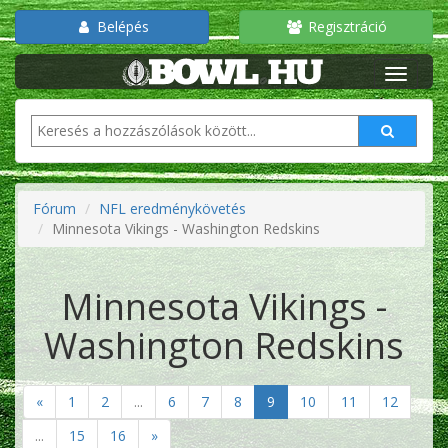
Belépés
Regisztráció
Fórum
NFL eredménykövetés
Minnesota Vikings - Washington Redskins
Minnesota Vikings -
Washington Redskins
«
1
2
...
6
7
8
9
10
11
12
...
15
16
»