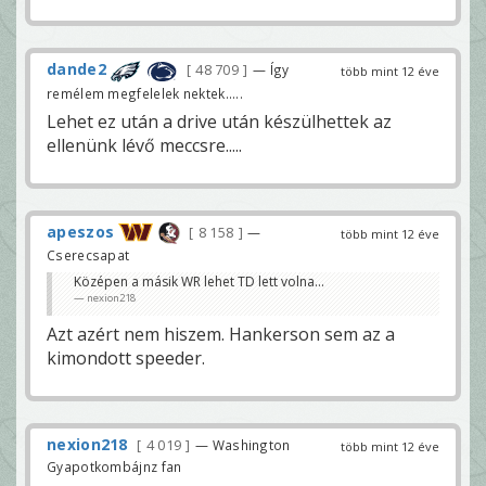
dande2
48 709
— Így
több mint 12 éve
remélem megfelelek nektek.....
Lehet ez után a drive után készülhettek az
ellenünk lévő meccsre.....
apeszos
8 158
—
több mint 12 éve
Cserecsapat
Középen a másik WR lehet TD lett volna...
nexion218
Azt azért nem hiszem. Hankerson sem az a
kimondott speeder.
nexion218
4 019
— Washington
több mint 12 éve
Gyapotkombájnz fan