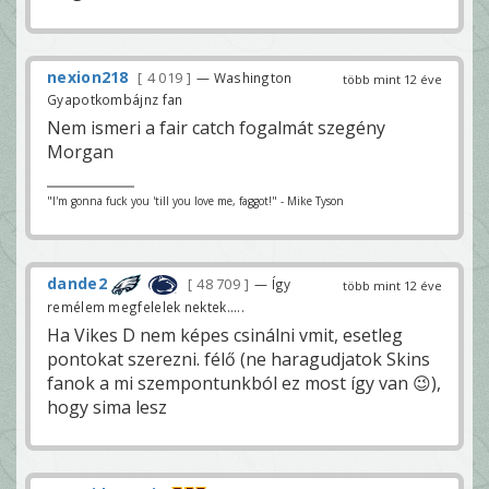
nexion218
4 019
— Washington
több mint 12 éve
Gyapotkombájnz fan
Nem ismeri a fair catch fogalmát szegény
Morgan
"I'm gonna fuck you 'till you love me, faggot!" - Mike Tyson
dande2
48 709
— Így
több mint 12 éve
remélem megfelelek nektek.....
Ha Vikes D nem képes csinálni vmit, esetleg
pontokat szerezni. félő (ne haragudjatok Skins
fanok a mi szempontunkból ez most így van 😉),
hogy sima lesz