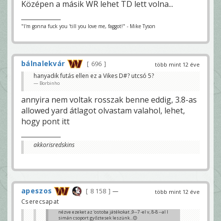
Középen a másik WR lehet TD lett volna...
"I'm gonna fuck you 'till you love me, faggot!" - Mike Tyson
bálnalekvár
696
több mint 12 éve
hanyadik futás ellen ez a Vikes D#? utcsó 5?
Borbinho
annyira nem voltak rosszak benne eddig, 3.8-as
allowed yard átlagot olvastam valahol, lehet,
hogy pont itt
akkorisredskins
apeszos
8 158
—
több mint 12 éve
Cserecsapat
nézve ezeket az 'ostoba játékokat ,9--7 -el v, 8-8 --al l
simán csoport győztesek leszünk...😊