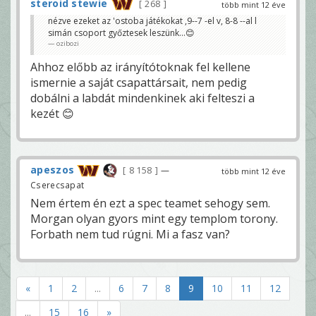
steroid stewie
268
több mint 12 éve
nézve ezeket az 'ostoba játékokat ,9--7 -el v, 8-8 --al l
simán csoport győztesek leszünk...😊
ozibozi
Ahhoz előbb az irányítótoknak fel kellene
ismernie a saját csapattársait, nem pedig
dobálni a labdát mindenkinek aki felteszi a
kezét 😊
apeszos
8 158
—
több mint 12 éve
Cserecsapat
Nem értem én ezt a spec teamet sehogy sem.
Morgan olyan gyors mint egy templom torony.
Forbath nem tud rúgni. Mi a fasz van?
«
1
2
...
6
7
8
9
10
11
12
...
15
16
»