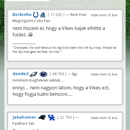
Borbinho
11 535
— Rent Free -
több mint 12 éve
Megrögzött Colts Fan
nem hiszem el, hogy a Vikes kajak elhitte a
futást...😀
"Overjoyed, the wolf devours his leg that's been torn off by a trap. Praised be
the day that gave me food, he cries."
dande2
48 709
— Így
több mint 12 éve
remélem megfelelek nektek.....
ennyi..... nem nagyon látom, hogy a Vikes ezt,
hogy fogja tudni behozni......
Jakehomer
22 759
—
több mint 12 éve
Panthers fan