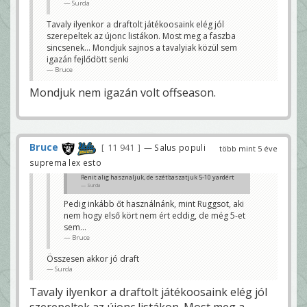
Surda
Pedig inkább őt használnánk, mint Ruggsot, aki nem
hogy első kört nem ért eddig, de még 5-et sem...
Bruce
Tavaly ilyenkor a draftolt játékoosaink elég jól
szerepeltek az újonc listákon. Most meg a faszba
sincsenek... Mondjuk sajnos a tavalyiak közül sem
igazán fejlődött senki
Bruce
Mondjuk nem igazán volt offseason.
Bruce
11 941
— Salus populi
több mint 5 éve
suprema lex esto
Renit alig hasznaljuk, de szétbaszatjuk 5-10 yardért
Surda
Pedig inkább őt használnánk, mint Ruggsot, aki
nem hogy első kört nem ért eddig, de még 5-et
sem...
Bruce
Összesen akkor jó draft
Surda
Tavaly ilyenkor a draftolt játékoosaink elég jól
szerepeltek az újonc listákon. Most meg a