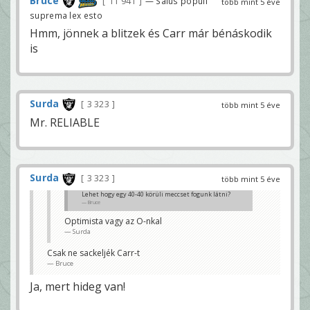
Bruce
11 941
— Salus populi
több mint 5 éve
suprema lex esto
Hmm, jönnek a blitzek és Carr már bénáskodik
is
Surda
3 323
több mint 5 éve
Mr. RELIABLE
Surda
3 323
több mint 5 éve
Lehet hogy egy 40-40 körüli meccset fogunk látni?
Bruce
Optimista vagy az O-nkal
Surda
Csak ne sackeljék Carr-t
Bruce
Ja, mert hideg van!