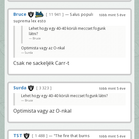
Bruce
11 941
— Salus populi
több mint 5 éve
suprema lex esto
Lehet hogy egy 40-40 körüli meccset fogunk
látni?
Bruce
Optimista vagy az O-nkal
Surda
Csak ne sackeljék Carr-t
Surda
3 323
több mint 5 éve
Lehet hogy egy 40-40 körüli meccset fogunk látni?
Bruce
Optimista vagy az O-nkal
TST
1 488
— "The fire that burns
több mint 5 éve