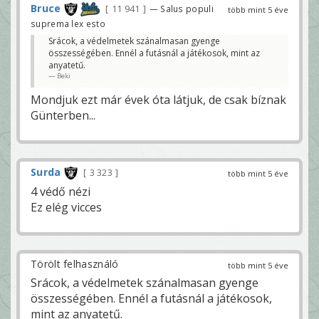
Bruce
11 941
— Salus populi
több mint 5 éve
suprema lex esto
Srácok, a védelmetek szánalmasan gyenge
összességében. Ennél a futásnál a játékosok, mint az
anyatetű.
Beki
Mondjuk ezt már évek óta látjuk, de csak bíznak
Günterben...
Surda
3 323
több mint 5 éve
4 védő nézi
Ez elég vicces
Törölt felhasználó
több mint 5 éve
Srácok, a védelmetek szánalmasan gyenge
összességében. Ennél a futásnál a játékosok,
mint az anyatetű.