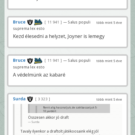
Bruce
11 941
— Salus populi
több mint 5 éve
suprema lex esto
Kezd élesedni a helyzet, Joyner is lemegy
Bruce
11 941
— Salus populi
több mint 5 éve
suprema lex esto
A védelmünk az kabaré
Surda
3 323
több mint 5 éve
Renit alig hasznaljuk, de szétbaszatjuk 5-
10 yardért
Surda
Összesen akkor jó draft
Surda
Pedig inkább őt használnánk, mint Ruggsot, aki nem
hogy első kört nem ért eddig, de még 5-et sem...
Bruce
Tavaly ilyenkor a draftolt játékoosaink elég jól