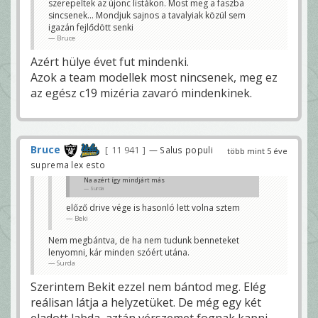
szerepeltek az újonc listákon. Most meg a faszba
sincsenek... Mondjuk sajnos a tavalyiak közül sem
igazán fejlődött senki
Bruce
Azért hülye évet fut mindenki.
Azok a team modellek most nincsenek, meg ez
az egész c19 mizéria zavaró mindenkinek.
Bruce
11 941
— Salus populi
több mint 5 éve
suprema lex esto
Na azért így mindjárt más
Surda
előző drive vége is hasonló lett volna sztem
Beki
Nem megbántva, de ha nem tudunk benneteket
lenyomni, kár minden szóért utána.
Surda
Szerintem Bekit ezzel nem bántod meg. Elég
reálisan látja a helyzetüket. De még egy két