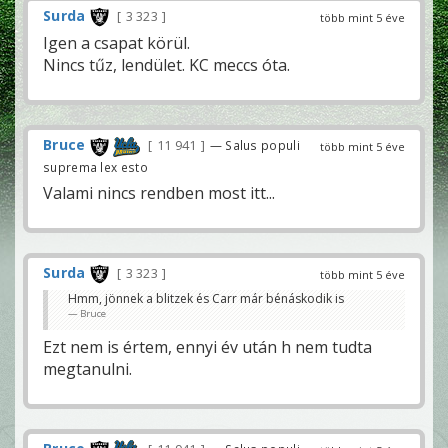
Surda
3 323
több mint 5 éve
Igen a csapat körül.
Nincs tűz, lendület. KC meccs óta.
Bruce
11 941
— Salus populi
több mint 5 éve
suprema lex esto
Valami nincs rendben most itt...
Surda
3 323
több mint 5 éve
Hmm, jönnek a blitzek és Carr már bénáskodik is
Bruce
Ezt nem is értem, ennyi év után h nem tudta
megtanulni.