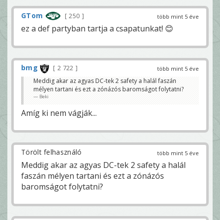
GTom
250
több mint 5 éve
ez a def partyban tartja a csapatunkat! 😊
bmg
2 722
több mint 5 éve
Meddig akar az agyas DC-tek 2 safety a halál faszán
mélyen tartani és ezt a zónázós baromságot folytatni?
Beki
Amíg ki nem vágják...
Törölt felhasználó
több mint 5 éve
Meddig akar az agyas DC-tek 2 safety a halál
faszán mélyen tartani és ezt a zónázós
baromságot folytatni?