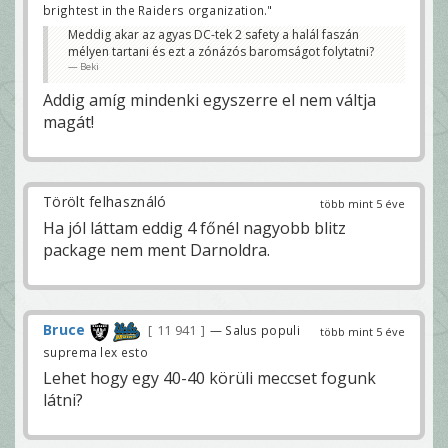
brightest in the Raiders organization."
Meddig akar az agyas DC-tek 2 safety a halál faszán
mélyen tartani és ezt a zónázós baromságot folytatni?
Beki
Addig amíg mindenki egyszerre el nem váltja
magát!
Törölt felhasználó
több mint 5 éve
Ha jól láttam eddig 4 főnél nagyobb blitz
package nem ment Darnoldra.
Bruce
11 941
— Salus populi
több mint 5 éve
suprema lex esto
Lehet hogy egy 40-40 körüli meccset fogunk
látni?