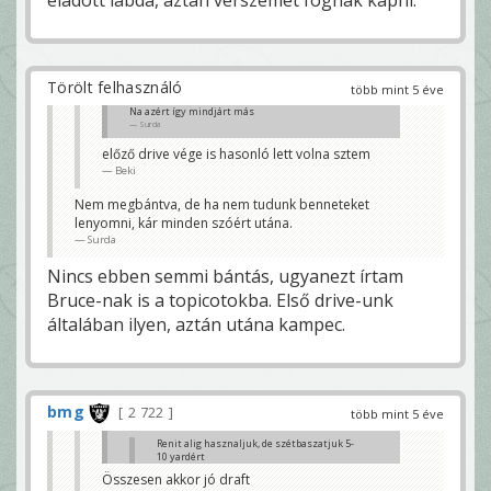
eladott labda, aztán vérszemet fognak kapni.
Törölt felhasználó
több mint 5 éve
Na azért így mindjárt más
Surda
előző drive vége is hasonló lett volna sztem
Beki
Nem megbántva, de ha nem tudunk benneteket
lenyomni, kár minden szóért utána.
Surda
Nincs ebben semmi bántás, ugyanezt írtam
Bruce-nak is a topicotokba. Első drive-unk
általában ilyen, aztán utána kampec.
bmg
2 722
több mint 5 éve
Renit alig hasznaljuk, de szétbaszatjuk 5-
10 yardért
Surda
Összesen akkor jó draft