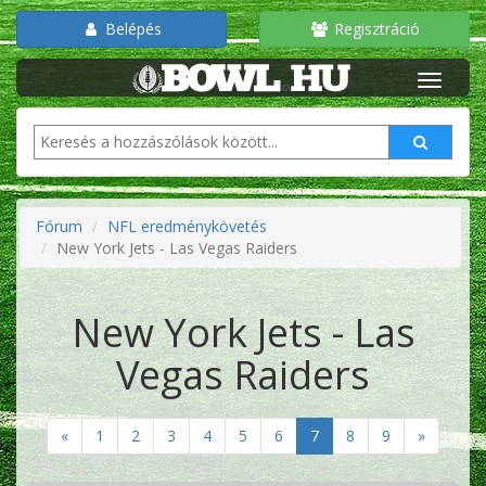
Belépés
Regisztráció
Fórum
NFL eredménykövetés
New York Jets - Las Vegas Raiders
New York Jets - Las
Vegas Raiders
«
1
2
3
4
5
6
7
8
9
»