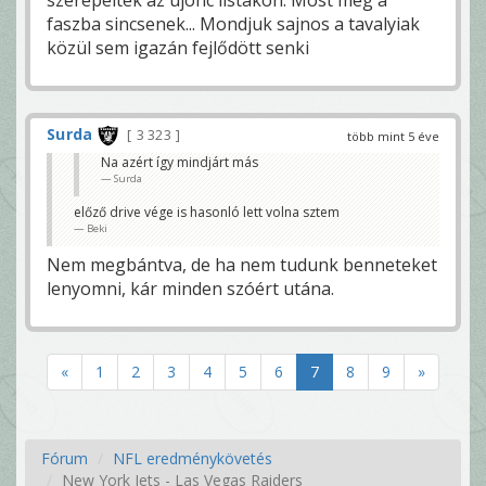
faszba sincsenek... Mondjuk sajnos a tavalyiak
közül sem igazán fejlődött senki
Surda
3 323
több mint 5 éve
Na azért így mindjárt más
Surda
előző drive vége is hasonló lett volna sztem
Beki
Nem megbántva, de ha nem tudunk benneteket
lenyomni, kár minden szóért utána.
«
1
2
3
4
5
6
7
8
9
»
Fórum
NFL eredménykövetés
New York Jets - Las Vegas Raiders