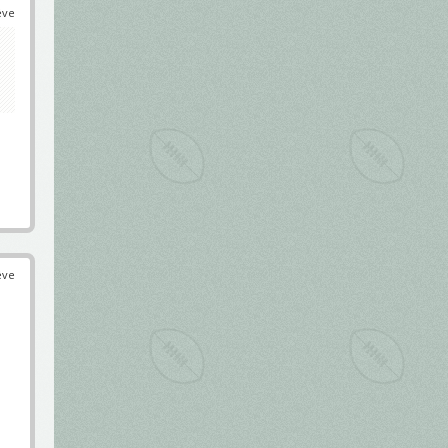
éve
éve