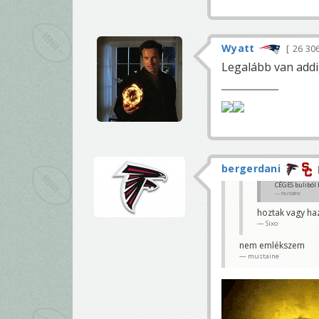
Wyatt
26 30
Legalább van addi
bergerdani
CÉGES buliból 
mustaine
hoztak vagy haz
Sixo
nem emlékszem
mustaine