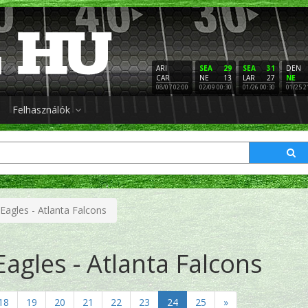
ARI
SEA
29
SEA
31
DEN
CAR
NE
13
LAR
27
NE
08/07 02:00
02/09 00:30
01/26 00:30
01/25 2
Felhasználók
 Eagles - Atlanta Falcons
Eagles - Atlanta Falcons
18
19
20
21
22
23
24
25
»