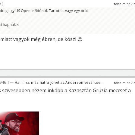
6
több mint 7 
ddig egy US Open-elődöntő. Tartott is vagy egy órát
t kapnak ki
 miatt vagyok még ébren, de köszi 😊
 946
— Ha nincs más hátra jöhet az Anderson vezércsel.
több mint 7 
 szívesebben nézem inkább a Kazasztán Grúzia meccset a