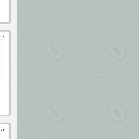
éve
éve