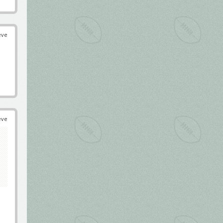
éve
éve