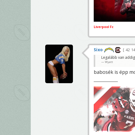
Liverpool Fc
Sixo
42 1
Legalább van addig 
Wyatt
babosék is épp mo