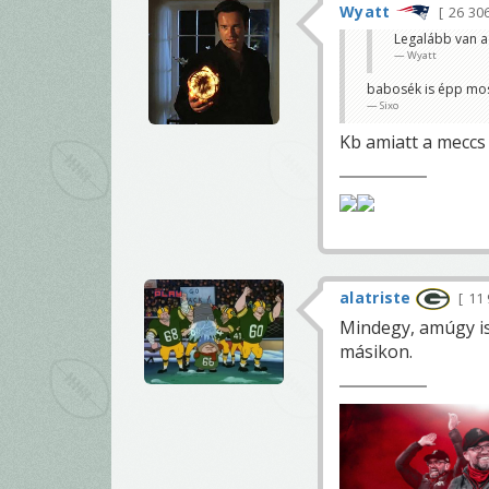
Wyatt
26 30
Legalább van a
Wyatt
babosék is épp mos
Sixo
Kb amiatt a meccs
alatriste
11
Mindegy, amúgy is
másikon.