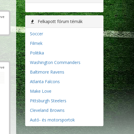
éve
Felkapott fórum témák
Soccer
Filmek
Politika
Washington Commanders
éve
Baltimore Ravens
Atlanta Falcons
Make Love
Pittsburgh Steelers
Cleveland Browns
Autó- és motorsportok