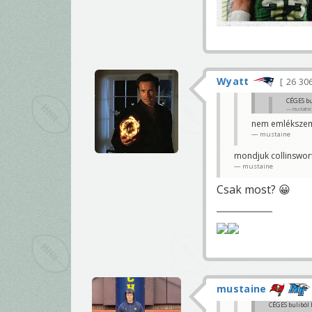
Wyatt
26 30
CÉGES bu
mustaine
nem emléksze
hoztak vagy ha
mustaine
Sixo
mondjuk collinswor
mustaine
Csak most? 😀
mustaine
CÉGES buliból 