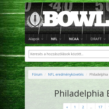
Alapok
NFL
NCAA
DRAFT
Fórum
NFL eredménykövetés
Philadelphia
Philadelphia 
«
1
2
...
17