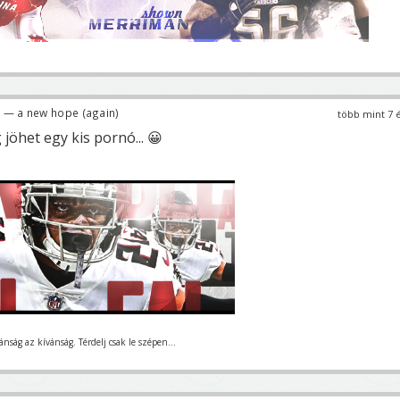
— a new hope (again)
több mint 7 
 jöhet egy kis pornó... 😀
nság az kívánság. Térdelj csak le szépen...