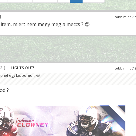
több mint 7 
eltem, miert nem megy meg a meccs ? 😊
43
— LIGHTS OUT!
több mint 7 
öhet egy kis pornó... 😀
od ?