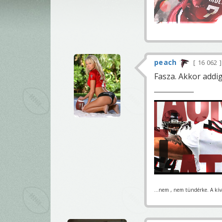
peach
16 062
Fasza. Akkor addig
...nem , nem tündérke. A kívá