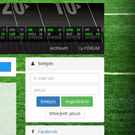
7
CHI
17
NE
28
SEA
41
DEN
33
PIT
6
NE
16
PHI
10
LAR
20
HOU
16
SF
6
BUF
30
HOU
30
LAC
3
SF
1:00
01/19 00:30
01/18 21:00
01/18 02:00
01/17 22:30
01/13 02:15
01/12 02:00
01/11 22:
Archívum
FÓRUM
Belépés
Regisztráció
Elfelejtett jelszó
Facebook