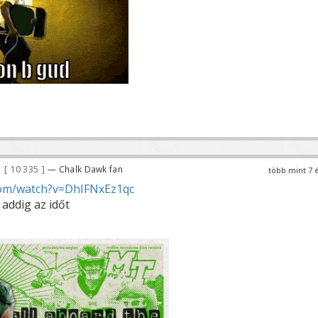
10 335
— Chalk Dawk fan
több mint 7 
om/watch?v=DhIFNxEz1qc
 addig az időt