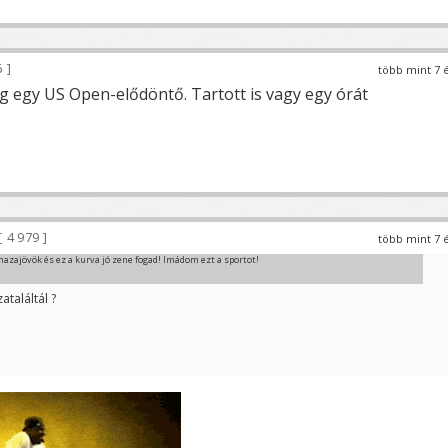
6
több mint 7 
g egy US Open-elődöntő. Tartott is vagy egy órát
4 979
több mint 7 
hazajövök és ez a kurva jó zene fogad! Imádom ezt a sportot!
ataláltál ?