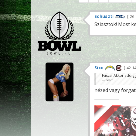
Schuszti
26
Sziasztok! Most k
Sixo
42 1
Fasza. Akkor addig j
peach
nézed vagy forgat