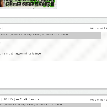
6
több mint 7 
liból hazajövök és ez a kurva jó zene fogad! Imádom ezt a sportot!
m
zataláltál ?
thre most nagyon nincs igényem
10 335
— Chalk Dawk fan
több mint 7 
hazajövök és ez a kurva jó zene fogad! Imádom ezt a sportot!