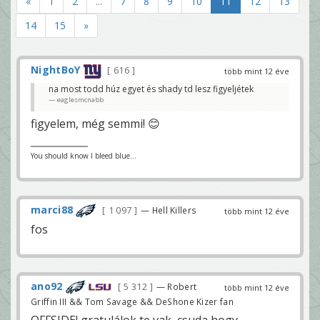
«
1
2
...
7
8
9
10
11
12
13
14
15
»
NightBoY
616
több mint 12 éve
na most todd húz egyet és shady td lesz figyeljétek
eaglesmcnabb
figyelem, még semmi! 😊
You should know I bleed blue...
marci88
1 097
— Hell Killers
több mint 12 éve
fos
ano92
5 312
— Robert
több mint 12 éve
Griffin III && Tom Savage && DeShone Kizer fan