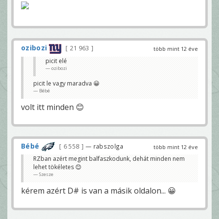
ozibozi
21 963
több mint 12 éve
picit elé
ozibozi
picit le vagy maradva 😀
Bébé
volt itt minden 😊
Bébé
6 558
— rabszolga
több mint 12 éve
RZban azért megint balfaszkodunk, dehát minden nem
lehet tökéletes 😊
Szesze
kérem azért D# is van a másik oldalon... 😀