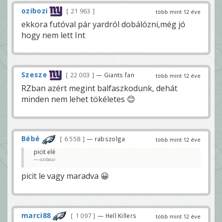
ozibozi
21 963
több mint 12 éve
ekkora futóval pár yardról dobálózni,még jó
hogy nem lett Int
Szesze
22 003
— Giants fan
több mint 12 éve
RZban azért megint balfaszkodunk, dehát
minden nem lehet tökéletes 😊
Bébé
6 558
— rabszolga
több mint 12 éve
picit elé
ozibozi
picit le vagy maradva 😀
marci88
1 097
— Hell Killers
több mint 12 éve