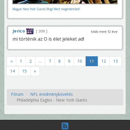
Magyar New York Giants Blog! Mert megérdemled!
Jerico
309
több mint 12 éve
mi történik az O is élet jeleket ad!
«
1
2
...
7
8
9
10
11
12
13
14
15
»
Fórum
NFL eredménykövetés
Philadelphia Eagles - New York Giants