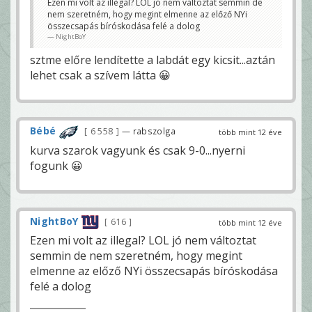
Ezen mi volt az illegal? LOL jó nem változtat semmin de
nem szeretném, hogy megint elmenne az előző NYi
összecsapás bíróskodása felé a dolog
NightBoY
sztme előre lendítette a labdát egy kicsit...aztán
lehet csak a szívem látta 😀
Bébé
6 558
— rabszolga
több mint 12 éve
kurva szarok vagyunk és csak 9-0...nyerni
fogunk 😀
NightBoY
616
több mint 12 éve
Ezen mi volt az illegal? LOL jó nem változtat
semmin de nem szeretném, hogy megint
elmenne az előző NYi összecsapás bíróskodása
felé a dolog