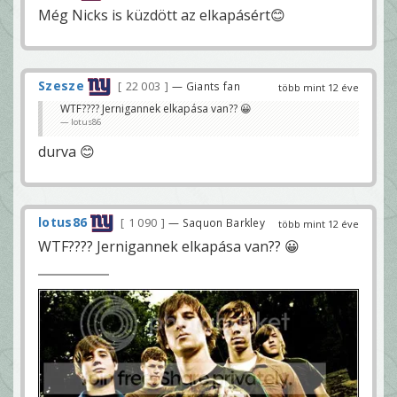
Még Nicks is küzdött az elkapásért😊
Szesze
22 003
— Giants fan
több mint 12 éve
WTF???? Jernigannek elkapása van?? 😀
lotus86
durva 😊
lotus86
1 090
— Saquon Barkley
több mint 12 éve
WTF???? Jernigannek elkapása van?? 😀