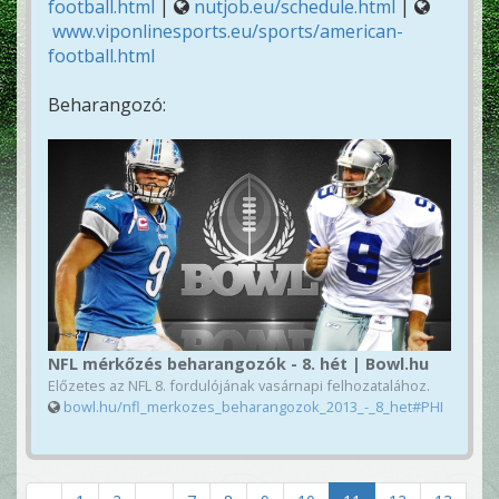
football.html
|
nutjob.eu/schedule.html
|
www.viponlinesports.eu/sports/american-
football.html
Beharangozó:
NFL mérkőzés beharangozók - 8. hét | Bowl.hu
Előzetes az NFL 8. fordulójának vasárnapi felhozatalához.
bowl.hu/nfl_merkozes_beharangozok_2013_-_8_het#PHI