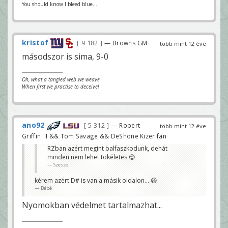
You should know I bleed blue...
kristof
9 182
— Browns GM
több mint 12 éve
másodszor is sima, 9-0
Oh, what a tangled web we weave
When first we practise to deceive!
ano92
5 312
— Robert
több mint 12 éve
Griffin III && Tom Savage && DeShone Kizer fan
RZban azért megint balfaszkodunk, dehát
minden nem lehet tökéletes 😊
Szesze
kérem azért D# is van a másik oldalon... 😀
Bébé
Nyomokban védelmet tartalmazhat...