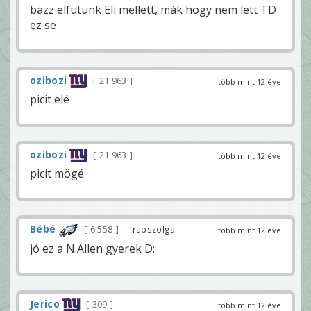
bazz elfutunk Eli mellett, mák hogy nem lett TD
ez se
ozibozi
21 963
több mint 12 éve
picit elé
ozibozi
21 963
több mint 12 éve
picit mögé
Bébé
6 558
— rabszolga
több mint 12 éve
jó ez a N.Allen gyerek D:
Jerico
309
több mint 12 éve