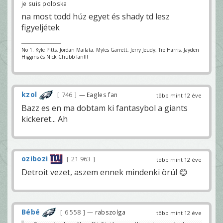
je suis poloska
na most todd húz egyet és shady td lesz
figyeljétek
No 1. Kyle Pitts, Jordan Mailata, Myles Garrett, Jerry Jeudy, Tre Harris, Jayden
Higgins és Nick Chubb fan!!!
kzol
746
— Eagles fan
több mint 12 éve
Bazz es en ma dobtam ki fantasybol a giants
kickeret... Ah
ozibozi
21 963
több mint 12 éve
Detroit vezet, aszem ennek mindenki örül 😊
Bébé
6 558
— rabszolga
több mint 12 éve