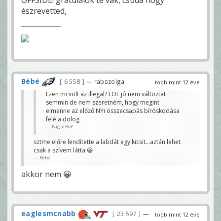
OFFSIDE! gratulálok te vak, csuda hogy
észrevetted,
Bébé
6 558
— rabszolga
több mint 12 éve
Ezen mi volt az illegal? LOL jó nem változtat
semmin de nem szeretném, hogy megint
elmenne az előző NYi összecsapás bíróskodása
felé a dolog
NightBoY
sztme előre lendítette a labdát egy kicsit...aztán lehet
csak a szívem látta 😀
Bébé
akkor nem 😀
eaglesmcnabb
23 597
—
több mint 12 éve