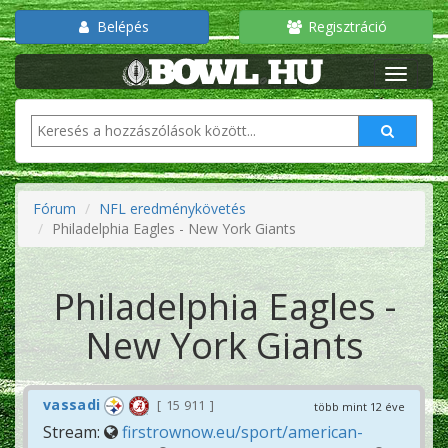
Belépés
Regisztráció
Fórum
NFL eredménykövetés
Philadelphia Eagles - New York Giants
Philadelphia Eagles -
New York Giants
vassadi
15 911
több mint 12 éve
Stream:
firstrownow.eu/sport/american-