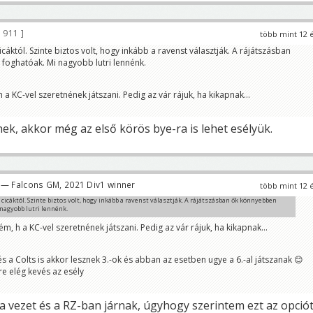
 911
több mint 12 
icáktól. Szinte biztos volt, hogy inkább a ravenst választják. A rájátszásban
foghatóak. Mi nagyobb lutri lennénk.
a KC-vel szeretnének játszani. Pedig az vár rájuk, ha kikapnak...
ek, akkor még az első körös bye-ra is lehet esélyük.
— Falcons GM, 2021 Div1 winner
több mint 12 
 cicáktól. Szinte biztos volt, hogy inkább a ravenst választják. A rájátszásban ők könnyebben
nagyobb lutri lennénk.
m, h a KC-vel szeretnének játszani. Pedig az vár rájuk, ha kikapnak...
s a Colts is akkor lesznek 3.-ok és abban az esetben ugye a 6.-al játszanak 😊
re elég kevés az esély
a vezet és a RZ-ban járnak, úgyhogy szerintem ezt az opció