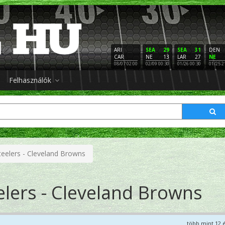
ARI
SEA
29
SEA
31
DEN
CAR
NE
13
LAR
27
NE
08/07 02:00
02/09 00:30
01/26 00:30
01/25 2
Felhasználók
teelers - Cleveland Browns
elers - Cleveland Browns
több mint 12 