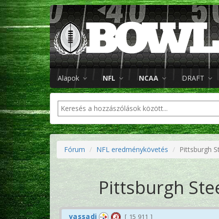
Alapok
NFL
NCAA
DRAFT
Fórum
NFL eredménykövetés
Pittsburgh S
Pittsburgh Ste
vassadi
15 911