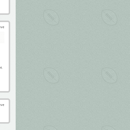
éve
rt.
éve