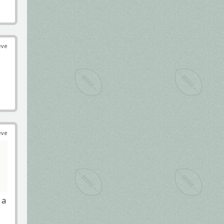
éve
éve
 a