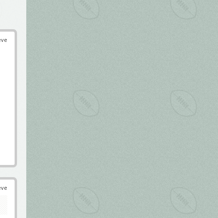
éve
éve