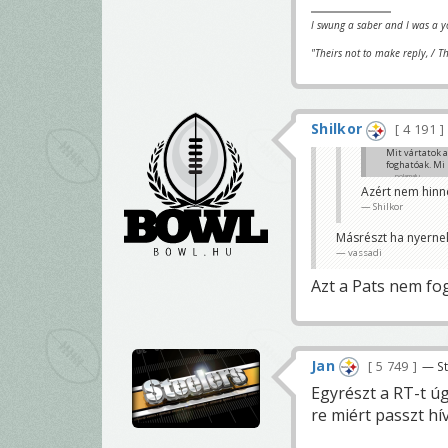
I swung a saber and I was a 
"Theirs not to make reply, / T
Shilkor
4 191
Mit vártatok a
foghatóak. Mi 
polamalu
Azért nem hinné
Shilkor
Másrészt ha nyernek
vassadi
Azt a Pats nem fog
Jan
5 749
— St
Egyrészt a RT-t úg
re miért passzt hí