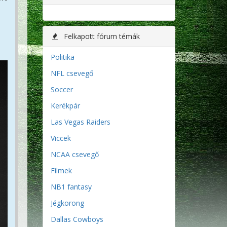
Felkapott fórum témák
Politika
NFL csevegő
Soccer
Kerékpár
Las Vegas Raiders
Viccek
NCAA csevegő
Filmek
NB1 fantasy
Jégkorong
Dallas Cowboys