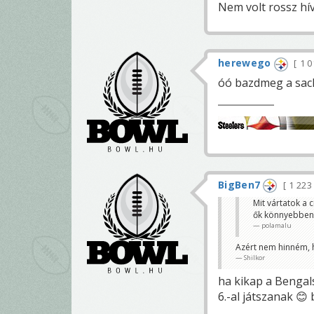
Nem volt rossz hív
herewego
1 0
óó bazdmeg a sac
BigBen7
1 22
Mit vártatok a c
ők könnyebben 
polamalu
Azért nem hinném, h 
Shilkor
ha kikap a Bengals
6.-al játszanak 😊