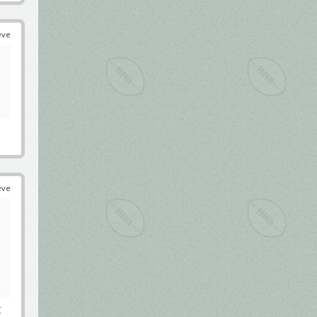
éve
éve
t