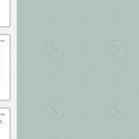
éve
éve
2-