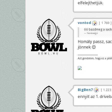
elfelejthetjük.
vontod
1 769
óó bazdmeg a sack
herewego
Homály passz, sac
jönnek 😊
Azt gondolom, hogy ez a játék
BigBen7
1 22
ennyit az 1. drive