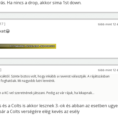
ás. Ha nincs a drop, akkor sima 1st down.
17
több mint 12 
ket😀
3
több mint 12 
icáktól. Szinte biztos volt, hogy inkább a ravenst választják. A rájátszásban
foghatóak. Mi nagyobb lutri lennénk.
a KC-vel szeretnének játszani. Pedig az vár rájuk, ha kikapnak...
 és a Colts is akkor lesznek 3.-ok és abban az esetben ugye
 bár a Colts verségére elég kevés az esély