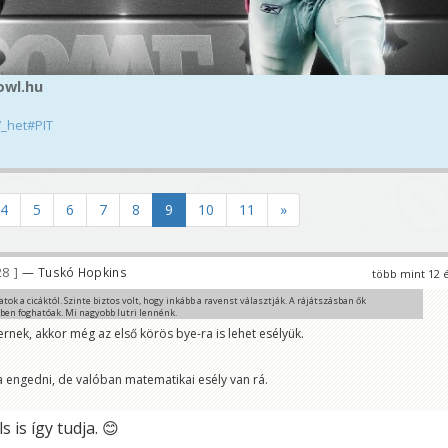
owl.hu
_het#PIT
4
5
6
7
8
9
10
11
»
28
— Tuskó Hopkins
több mint 12 
atok a cicáktól. Szinte biztos volt, hogy inkább a ravenst választják. A rájátszásban ők
en foghatóak. Mi nagyobb lutri lennénk.
rnek, akkor még az első körös bye-ra is lehet esélyük.
ém, h a KC-vel szeretnének játszani. Pedig az vár rájuk, ha kikapnak...
a engedni, de valóban matematikai esély van rá.
s is így tudja. 😊