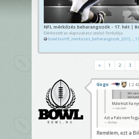
NFL mérkőzés beharangozók - 17. hét | B
Elérkezett az alapszakasz utolsó fordulója.
bowl.hu/nfl_merkozes_beharangozok_2013_-_17
«
1
2
3
Gogo
2 4
Mit várt
könnyebb
polamalu
Másrészt ha nye
vassadi
Azért nem hinn
Shilkor
Azt a Pats nem fogj
Shilkor
Remélem, ezt a Bill