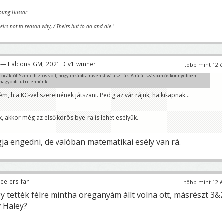
young Hussar
heirs not to reason why, / Theirs but to do and die."
— Falcons GM, 2021 Div1 winner
több mint 12 
 cicáktól. Szinte biztos volt, hogy inkább a ravenst választják. A rájátszásban ők könnyebben
nagyobb lutri lennénk.
m, h a KC-vel szeretnének játszani. Pedig az vár rájuk, ha kikapnak...
, akkor még az első körös bye-ra is lehet esélyük.
ja engedni, de valóban matematikai esély van rá.
eelers fan
több mint 12 
y tették félre mintha öreganyám állt volna ott, másrészt 3&
v Haley?