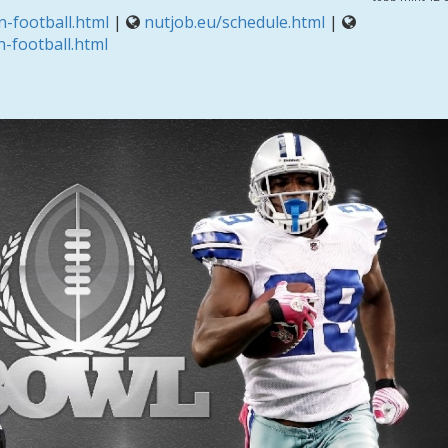
-football.html
|
nutjob.eu/schedule.html
|
-football.html