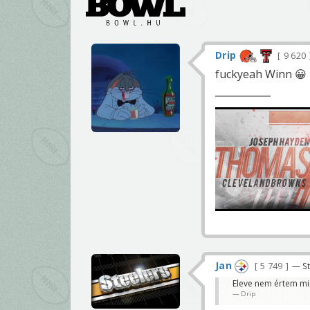
Drip
9 620
fuckyeah Winn 😀
Jan
5 749
— St
Eleve nem értem min
Drip