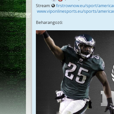
Stream:
firstrownow.eu/sport/american
www.viponlinesports.eu/sports/american
Beharangozó: