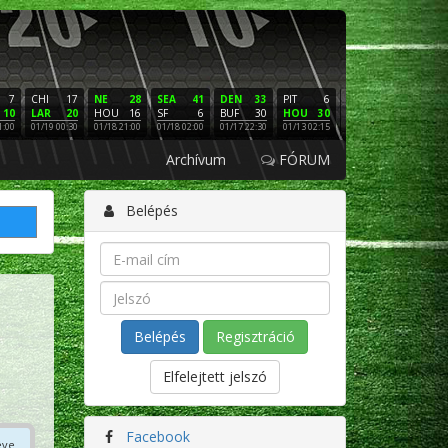
7
CHI
17
NE
28
SEA
41
DEN
33
PIT
6
NE
16
PHI
10
LAR
20
HOU
16
SF
6
BUF
30
HOU
30
LAC
3
SF
1:00
01/19 00:30
01/18 21:00
01/18 02:00
01/17 22:30
01/13 02:15
01/12 02:00
01/11 22:
Archívum
FÓRUM
Belépés
Regisztráció
Elfelejtett jelszó
Facebook
éve