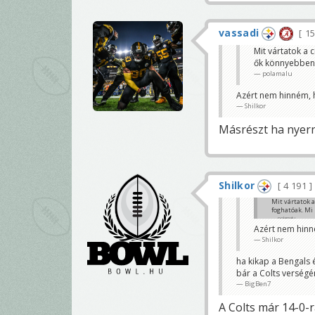
vassadi
15
Mit vártatok a c
ők könnyebben 
polamalu
Azért nem hinném, h 
Shilkor
Másrészt ha nyern
Shilkor
4 191
Mit vártatok a
foghatóak. Mi 
polamalu
Azért nem hinné
Shilkor
ha kikap a Bengals é
bár a Colts verségé
BigBen7
A Colts már 14-0-r