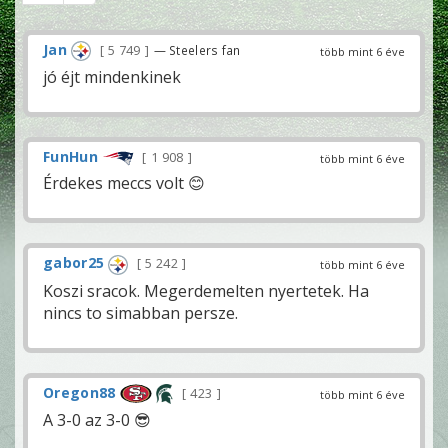
Jan
5 749
— Steelers fan
több mint 6 éve
jó éjt mindenkinek
FunHun
1 908
több mint 6 éve
Érdekes meccs volt 😊
gabor25
5 242
több mint 6 éve
Koszi sracok. Megerdemelten nyertetek. Ha
nincs to simabban persze.
Oregon88
423
több mint 6 éve
A 3-0 az 3-0 😎