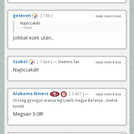
geleven
136
több mint 6 éve
Najóccakát!
Szokol
Jobbat ezek után...
Szokol
7 424
— Steelers fan
több mint 6 éve
Najóccakát!
Alabama Niners
5 427
—
több mint 6 éve
Ország gyöngye aranya legszebb megye Baranya....kivéve
Komló
Megvan 3-0!!!!