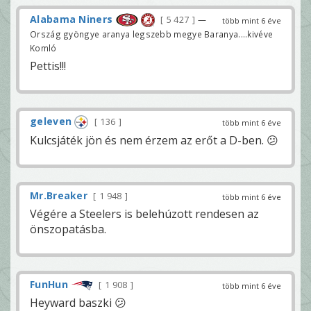
Alabama Niners
5 427
—
több mint 6 éve
Ország gyöngye aranya legszebb megye Baranya....kivéve
Komló
Pettis!!!
geleven
136
több mint 6 éve
Kulcsjáték jön és nem érzem az erőt a D-ben. 😕
Mr.Breaker
1 948
több mint 6 éve
Végére a Steelers is belehúzott rendesen az
önszopatásba.
FunHun
1 908
több mint 6 éve
Heyward baszki 😕