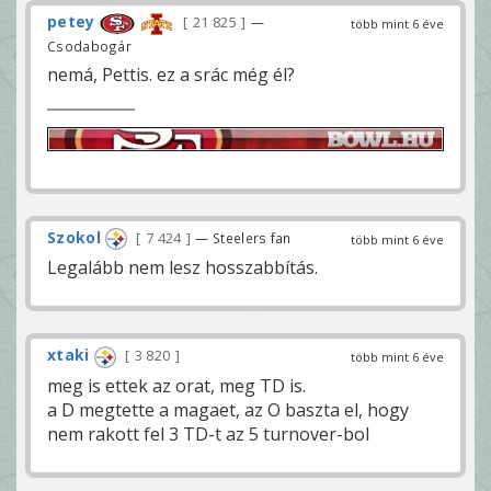
petey
21 825
—
több mint 6 éve
Csodabogár
nemá, Pettis. ez a srác még él?
Szokol
7 424
— Steelers fan
több mint 6 éve
Legalább nem lesz hosszabbítás.
xtaki
3 820
több mint 6 éve
meg is ettek az orat, meg TD is.
a D megtette a magaet, az O baszta el, hogy
nem rakott fel 3 TD-t az 5 turnover-bol