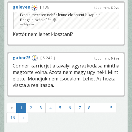
geleven
136
több mint 6 éve
Ezen a meccsen nehéz lenne eldönteni ki kapja a
Bengals-ozás díját. 😂
Szipeter
Kettőt nem lehet kiosztani?
gabor25
5 242
több mint 6 éve
Conner karrierjet a tavalyi agyrazkodasa mintha
megtorte volna. Azota nem megy ugy neki. Mint
elotte. Mondjuk nem csodalom. Lehet Az hozta
vissza a realitasba.
«
1
2
3
4
5
6
7
8
...
15
16
»