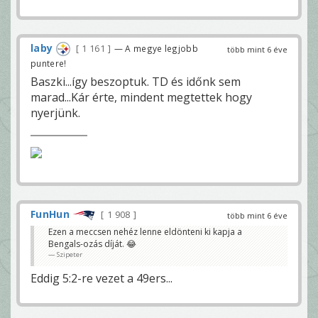
laby
1 161
— A megye legjobb
több mint 6 éve
puntere!
Baszki...így beszoptuk. TD és időnk sem
marad...Kár érte, mindent megtettek hogy
nyerjünk.
FunHun
1 908
több mint 6 éve
Ezen a meccsen nehéz lenne eldönteni ki kapja a
Bengals-ozás díját. 😂
Szipeter
Eddig 5:2-re vezet a 49ers...