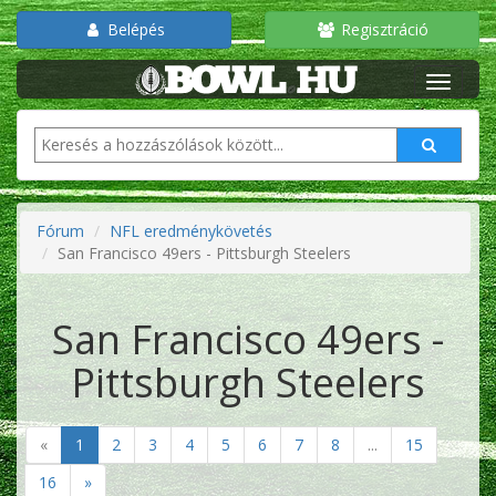
Belépés
Regisztráció
Fórum
NFL eredménykövetés
San Francisco 49ers - Pittsburgh Steelers
San Francisco 49ers -
Pittsburgh Steelers
«
1
2
3
4
5
6
7
8
...
15
16
»