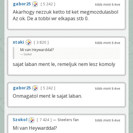
gabor25
5 242
több mint 6 éve
Akarhogy nezzuk ketto td ket megmozdulasbol
Az ok. De a tobbi wr elkapas stb 0.
xtaki
3 820
több mint 6 éve
Mi van Heywarddal?
Szokol
sajat laban ment le, remeljuk nem lesz komoly
gabor25
5 242
több mint 6 éve
Onmagatol ment le sajat laban.
Szokol
7 424
— Steelers fan
több mint 6 éve
Mi van Heywarddal?