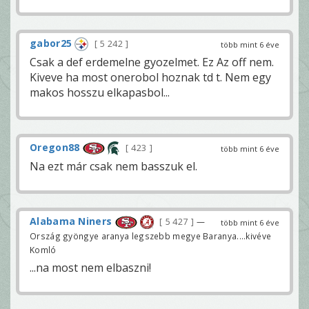
gabor25
5 242
több mint 6 éve
Csak a def erdemelne gyozelmet. Ez Az off nem.
Kiveve ha most onerobol hoznak td t. Nem egy
makos hosszu elkapasbol...
Oregon88
423
több mint 6 éve
Na ezt már csak nem basszuk el.
Alabama Niners
5 427
—
több mint 6 éve
Ország gyöngye aranya legszebb megye Baranya....kivéve
Komló
...na most nem elbaszni!