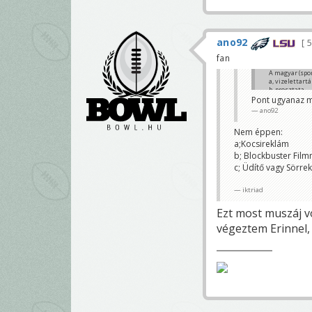
ano92
5
fan
A magyar (spor
a, vizelettartá
b, prosztata
c, valami fas
Pont ugyanaz m
Chargers LT
ano92
Nem éppen:
a;Kocsireklám
b; Blockbuster Fil
c; Üdítő vagy Sörre
iktriad
Ezt most muszáj vo
végeztem Erinnel,