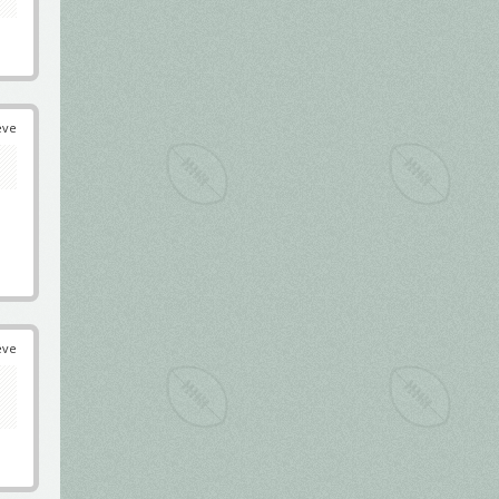
éve
éve