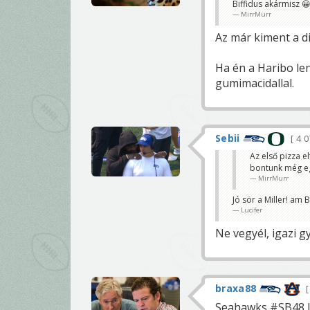
Biffidus akármisz 
MirrMurr
Az már kiment a di
Ha én a Haribo le
gumimacidallal.
Sebii
4 
Az első pizza 
bontunk még eg
MirrMurr
Jó sör a Miller! am 
Lucifer
Ne vegyél, igazi g
braxa88
Seahawks ‪#‎SB48‬ 