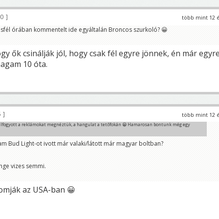
00
több mint 12 
sfél órában kommentelt ide egyáltalán Broncos szurkoló? 😀
gy ők csinálják jól, hogy csak fél egyre jönnek, én már egyr
magam 10 óta.
5
több mint 12 
 elfogyott a reklámokat megnéztük, a hangulat a tetőfokán 😀 Hamarosan bontunk még egy
! am Bud Light-ot ivott már valaki/látott már magyar boltban?
enge vizes semmi.
omják az USA-ban 😀