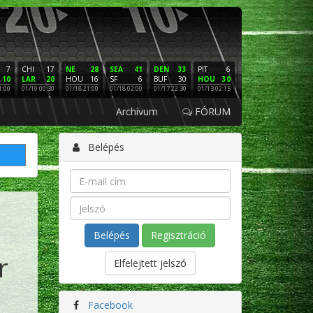
7
CHI
17
NE
28
SEA
41
DEN
33
PIT
6
NE
16
PHI
10
LAR
20
HOU
16
SF
6
BUF
30
HOU
30
LAC
3
SF
1:00
01/19 00:30
01/18 21:00
01/18 02:00
01/17 22:30
01/13 02:15
01/12 02:00
01/11 22:
Archívum
FÓRUM
Belépés
Regisztráció
r
Elfelejtett jelszó
Facebook