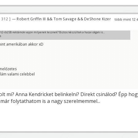
 312
— Robert Griffin III && Tom Savage && DeShone Kizer
több mint 12 
t2-ős) SB reklámok vajon milyenek lesznek? Biztos készültek a hazai cégek is...
s
zom gyógyszer 😀
int amerikában akkor xD
mmelőzetes
klám valami celebbel
lt mi? Anna Kendricket belinkelni? Direkt csinálod? Épp hog
 már folytathatom is a nagy szerelmemmel...