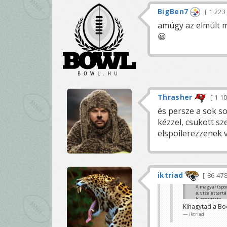
BigBen7
1 22
amúgy az elmúlt m
😀
Thrasher
1 1
és persze a sok s
kézzel, csukott s
elspoilerezzenek va
iktriad
86 47
A magyar (spor
a, vizelettartá
b, prosztata
c, valami fas
Kihagytad a Bo
Chargers LT
iktriad