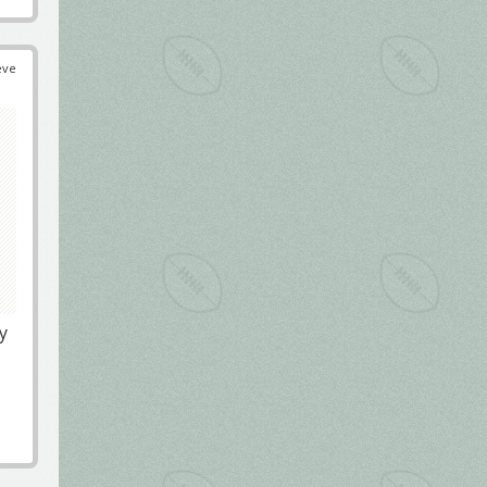
éve
y