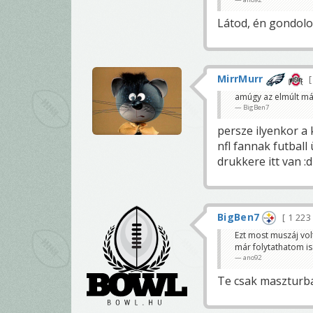
Látod, én gondolo
MirrMurr
amúgy az elmúlt má
BigBen7
persze ilyenkor a
nfl fannak futball
drukkere itt van :d
BigBen7
1 22
Ezt most muszáj vol
már folytathatom is
ano92
Te csak maszturbál