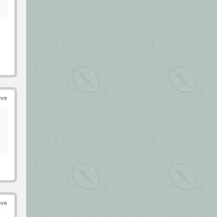
éve
éve
l