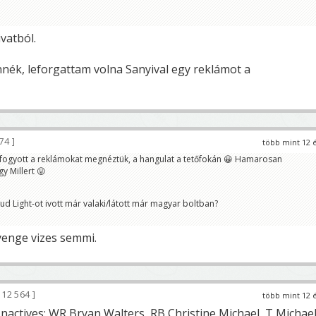

vatból.
nnék, leforgattam volna Sanyival egy reklámot a
074
több mint 12 
elfogyott a reklámokat megnéztük, a hangulat a tetőfokán 😀 Hamarosan
y Millert 😛
Bud Light-ot ivott már valaki/látott már magyar boltban?
yenge vizes semmi.
12 564
több mint 12 
Inactives: WR Bryan Walters, RB Christine Michael, T Michae