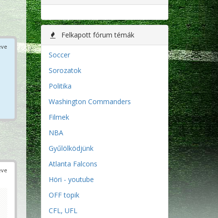
Felkapott fórum témák
éve
Soccer
Sorozatok
Politika
Washington Commanders
Filmek
NBA
Gyűlölködjünk
Atlanta Falcons
éve
Höri - youtube
OFF topik
CFL, UFL