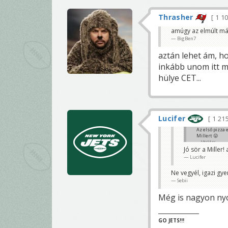
Thrasher
1 1
amúgy az elmúlt má
BigBen7
aztán lehet ám, ho
inkább unom itt 
hülye CET...
Lucifer
1 21
Az első pizza
Millert 😛
MirrMurr
Jó sör a Miller
Lucifer
Ne vegyél, igazi gy
Sebii
Még is nagyon ny
GO JETS!!!