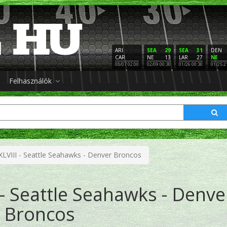
ARI
SEA
29
SEA
31
DEN
CAR
NE
13
LAR
27
NE
08/07 02:00
02/09 00:30
01/26 00:30
01/25 2
Felhasználók
XLVIII - Seattle Seahawks - Denver Broncos
 - Seattle Seahawks - Denve
Broncos