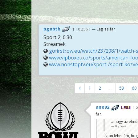
pgabtb
10 256
— Eagles fan
Sport 2, 0:30
Streamek:
gofirstrow.eu/watch/237208/1/watch-
www.vipboxeu.co/sports/american-foot
www.nonstoptv.eu/sport-/sport-kozvet
«
1
2
...
59
60
ano92
5
fan
amúgy az elmúl
BigBen7
aztán lehet ám, hogy