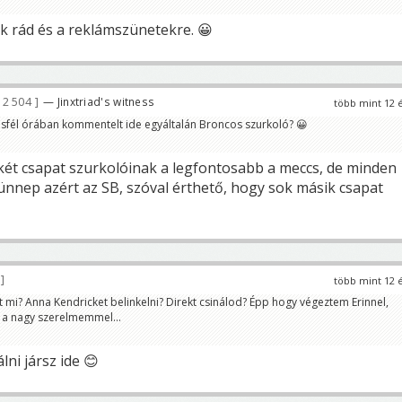
k rád és a reklámszünetekre. 😀
2 504
— Jinxtriad's witness
több mint 12 
sfél órában kommentelt ide egyáltalán Broncos szurkoló? 😀
 két csapat szurkolóinak a legfontosabb a meccs, de minden
 ünnep azért az SB, szóval érthető, hogy sok másik csapat
3
több mint 12 
t mi? Anna Kendricket belinkelni? Direkt csinálod? Épp hogy végeztem Erinnel,
 a nagy szerelmemmel...
ni jársz ide 😊