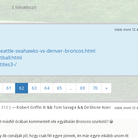
3 feliratkozó
több mint 12 
seattle-seahawks-vs-denver-broncos.html
ball.html
ites3-/
61
62
63
64
65
...
69
70
»
 312
— Robert Griffin III && Tom Savage && DeShone Kizer
több mint 12 
t másfél órában kommentelt ide egyáltalán Broncos szurkoló? 😀
 ők csinálják jól, hogy csak fél egyre jönnek, én már egyre inkább unom itt