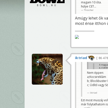
magam 10 óta.
hülye CET...
Thrasher
Amúgy lehet ők v
most énse itthon 
iktriad
86 47
A magyar
a, vizel
b, prosz
Nem éppen:
c, valam
a;Kocsireklám
Chargers
b; Blockbuster
Pont ugyanaz 
c; Üdítő vagy S
ano92
iktriad
Ezt most muszáj vol
már folytathatom is
ano92