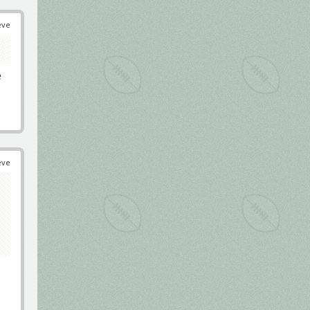
éve
e
éve