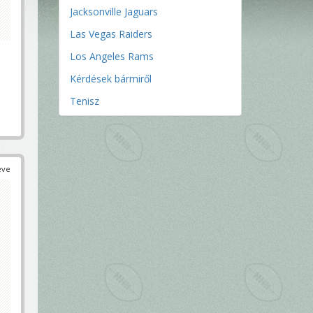
Jacksonville Jaguars
Las Vegas Raiders
Los Angeles Rams
Kérdések bármiről
Tenisz
éve