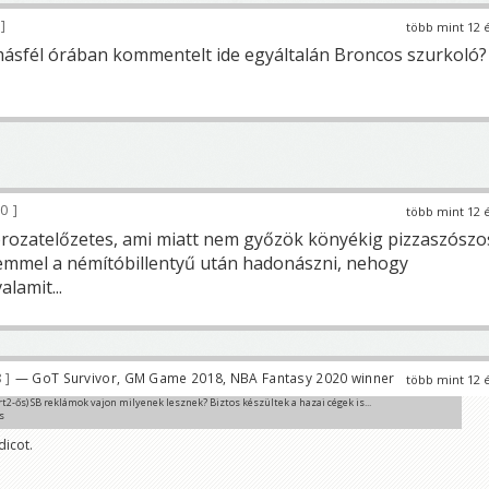
3
több mint 12 
ásfél órában kommentelt ide egyáltalán Broncos szurkoló?
00
több mint 12 
orozatelőzetes, ami miatt nem győzök könyékig pizzaszószo
zemmel a némítóbillentyű után hadonászni, nehogy
lamit...
8
— GoT Survivor, GM Game 2018, NBA Fantasy 2020 winner
több mint 12 
t2-ős) SB reklámok vajon milyenek lesznek? Biztos készültek a hazai cégek is...
s
zom gyógyszer 😀
dicot.