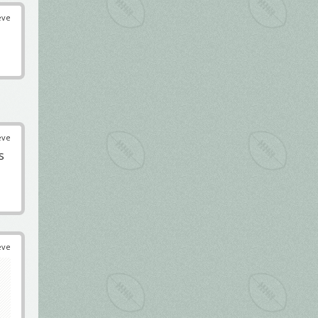
éve
éve
s
éve