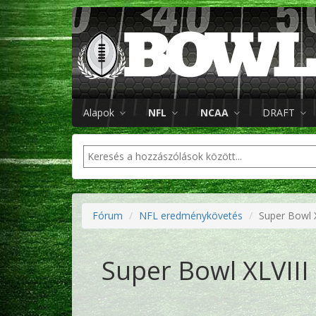
Alapok
NFL
NCAA
DRAFT
Fórum
NFL eredménykövetés
Super Bowl 
Super Bowl XLVIII