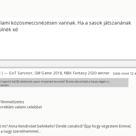
alami közösmeccsnézésen vannak. Ha a sasok játszanának
ülnék xd
8
— GoT Survivor, GM Game 2018, NBA Fantasy 2020 winner
több mint 12 
 (sport2-ős) SB reklámok vajon milyenek lesznek? Biztos készültek a hazai cégek is...
ettartás
tata
i faszom gyógyszer 😀
 LT
 Filmmelőzetes
mint amerikában akkor xD
örreklám valami celebbel
t mi? Anna Kendricket belinkelni? Direkt csinálod? Épp hogy végeztem Erinnel,
 a nagy szerelmemmel...