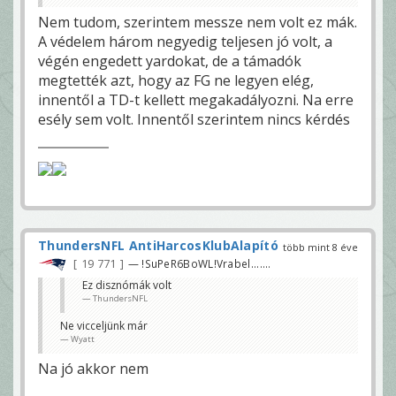
Nem tudom, szerintem messze nem volt ez mák.
A védelem három negyedig teljesen jó volt, a
végén engedett yardokat, de a támadók
megtették azt, hogy az FG ne legyen elég,
innentől a TD-t kellett megakadályozni. Na erre
esély sem volt. Innentől szerintem nincs kérdés
ThundersNFL AntiHarcosKlubAlapító
több mint 8 éve
19 771
— !SuPeR6BoWL!Vrabel.......
Ez disznómák volt
ThundersNFL
Ne vicceljünk már
Wyatt
Na jó akkor nem