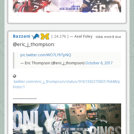
Bazzani
24 276
— Axel Foley
több mint 8 éve
@eric_j_thompson:
pic.twitter.com/WO7LYhTpNQ
— Eric Thompson (@eric_j_thompson)
October 6, 2017
twitter.com/eric_j_thompson/status/916139237065576448/p
hoto/1