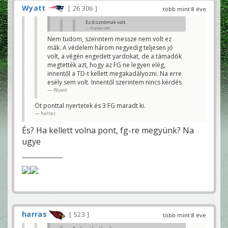
Wyatt
26 306
több mint 8 éve
Ez disznómák volt
ThundersNFL
Nem tudom, szerintem messze nem volt ez
Ne vicceljünk már
mák. A védelem három negyedig teljesen jó
Wyatt
volt, a végén engedett yardokat, de a támadók
Na jó akkor nem
megtették azt, hogy az FG ne legyen elég,
ThundersNFL
innentől a TD-t kellett megakadályozni. Na erre
esély sem volt. Innentől szerintem nincs kérdés
Wyatt
Öt ponttal nyertetek és 3 FG maradt ki.
harras
És? Ha kellett volna pont, fg-re megyünk? Na
ugye
harras
523
több mint 8 éve