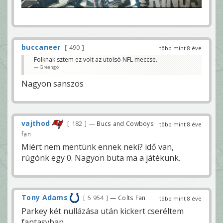
buccaneer
490
több mint 8 éve
Folknak sztem ez volt az utolsó NFL meccse.
Greengo
Nagyon sanszos
vajthod
182
— Bucs and Cowboys
több mint 8 éve
fan
Miért nem mentünk ennek neki? idő van,
rúgónk egy 0. Nagyon buta ma a játékunk.
Tony Adams
5 954
— Colts Fan
több mint 8 éve
Parkey két nullázása után kickert cseréltem
fantasyban....