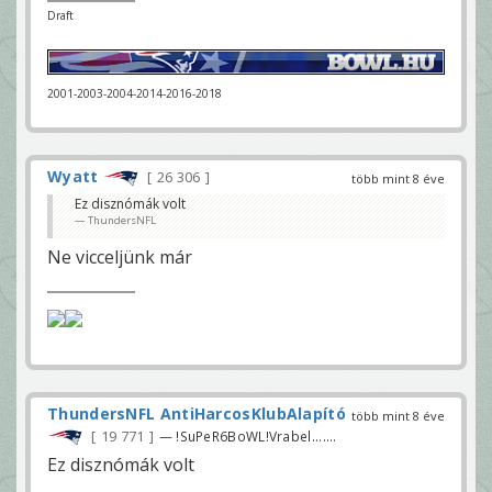
Draft
2001-2003-2004-2014-2016-2018
Wyatt
26 306
több mint 8 éve
Ez disznómák volt
ThundersNFL
Ne vicceljünk már
ThundersNFL AntiHarcosKlubAlapító
több mint 8 éve
19 771
— !SuPeR6BoWL!Vrabel.......
Ez disznómák volt