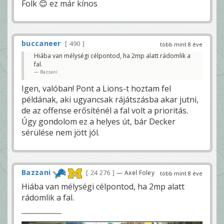
Folk 😊 ez már kínos
buccaneer
490
több mint 8 éve
Hiába van mélységi célpontod, ha 2mp alatt rádomlik a
fal.
Bazzani
Igen, valóban! Pont a Lions-t hoztam fel
példának, aki ugyancsak rájátszásba akar jutni,
de az offense erősíténél a fal volt a prioritás.
Úgy gondolom ez a helyes út, bár Decker
sérülése nem jött jól.
Bazzani
24 276
— Axel Foley
több mint 8 éve
Hiába van mélységi célpontod, ha 2mp alatt
rádomlik a fal.