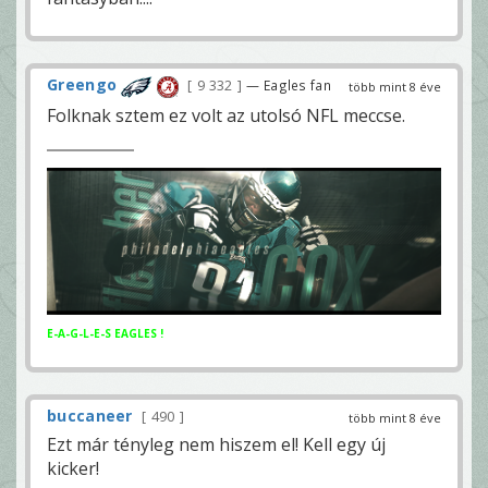
Greengo
9 332
— Eagles fan
több mint 8 éve
Folknak sztem ez volt az utolsó NFL meccse.
E-A-G-L-E-S EAGLES !
buccaneer
490
több mint 8 éve
Ezt már tényleg nem hiszem el! Kell egy új
kicker!