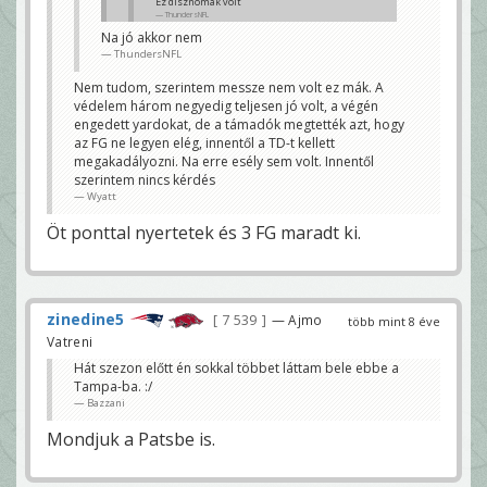
Ez disznómák volt
ThundersNFL
Na jó akkor nem
Ne vicceljünk már
ThundersNFL
Wyatt
Nem tudom, szerintem messze nem volt ez mák. A
védelem három negyedig teljesen jó volt, a végén
engedett yardokat, de a támadók megtették azt, hogy
az FG ne legyen elég, innentől a TD-t kellett
megakadályozni. Na erre esély sem volt. Innentől
szerintem nincs kérdés
Wyatt
Öt ponttal nyertetek és 3 FG maradt ki.
zinedine5
7 539
— Ajmo
több mint 8 éve
Vatreni
Hát szezon előtt én sokkal többet láttam bele ebbe a
Tampa-ba. :/
Bazzani
Mondjuk a Patsbe is.