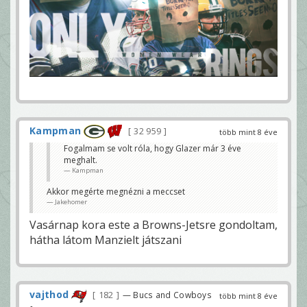
Kampman
32 959
több mint 8 éve
Fogalmam se volt róla, hogy Glazer már 3 éve
meghalt.
Kampman
Akkor megérte megnézni a meccset
Jakehomer
Vasárnap kora este a Browns-Jetsre gondoltam,
hátha látom Manzielt játszani
vajthod
182
— Bucs and Cowboys
több mint 8 éve