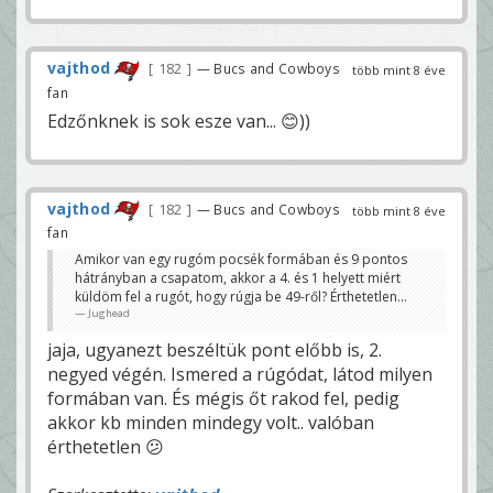
vajthod
182
— Bucs and Cowboys
több mint 8 éve
fan
Edzőnknek is sok esze van... 😊))
vajthod
182
— Bucs and Cowboys
több mint 8 éve
fan
Amikor van egy rugóm pocsék formában és 9 pontos
hátrányban a csapatom, akkor a 4. és 1 helyett miért
küldöm fel a rugót, hogy rúgja be 49-ről? Érthetetlen...
Jughead
jaja, ugyanezt beszéltük pont előbb is, 2.
negyed végén. Ismered a rúgódat, látod milyen
formában van. És mégis őt rakod fel, pedig
akkor kb minden mindegy volt.. valóban
érthetetlen 😕