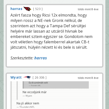
harras
523
több mint 8 éve
Azért fasza hogy Ricsi 12x elmondta, hogy
milyen rossz a NE-nek Gronk nélkül, de
szerintem azt hogy a Tampa Def sérültjei
helyére már lassan az utcáról hívnak be
embereket sztem egyszer se. Gondolom nem
volt véletlen hogy falemberrel akartak CB-t
játszatni, hülyén nézett ki és bele is sérült.
Szerkesztette:
harras
Wyatt
26 306
több mint 8 éve
Ez disznómák volt
ThundersNFL
Ne vicceljünk már
Wyatt
Na jó akkor nem
ThundersNFL