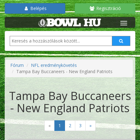
Belépés
Regisztráció
Fórum
NFL eredménykövetés
Tampa Bay Buccaneers - New England Patriots
Tampa Bay Buccaneers
- New England Patriots
«
1
2
3
»