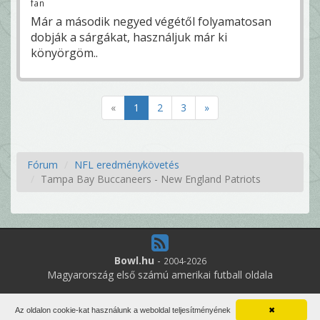
fan
Már a második negyed végétől folyamatosan
dobják a sárgákat, használjuk már ki
könyörgöm..
«
1
2
3
»
Fórum
NFL eredménykövetés
Tampa Bay Buccaneers - New England Patriots
Bowl.hu
-
2004-2026
Magyarország első számú amerikai futball oldala
9
online felhasználó
Az oldalon cookie-kat használunk a weboldal teljesítményének
✖
Minden jog fenntartva. Írott anyagok újraközlése csak a szerző