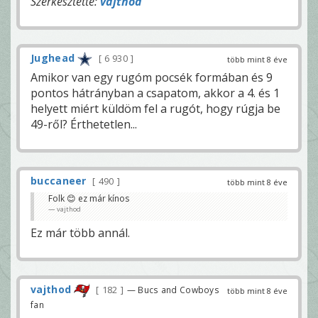
Szerkesztette:
vajthod
Jughead
6 930
több mint 8 éve
Amikor van egy rugóm pocsék formában és 9
pontos hátrányban a csapatom, akkor a 4. és 1
helyett miért küldöm fel a rugót, hogy rúgja be
49-ről? Érthetetlen...
buccaneer
490
több mint 8 éve
Folk 😊 ez már kínos
vajthod
Ez már több annál.
vajthod
182
— Bucs and Cowboys
több mint 8 éve
fan