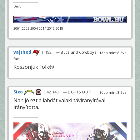
Draft
2001-2003-2004-2014-2016-2018
vajthod
182
— Bucs and Cowboys
több mint 8 éve
fan
Köszönjük Folk😊
Sixo
42 143
— LIGHTS OUT!
több mint 8 éve
Nah jó ezt a labdát valaki távirányítóval
irányította.