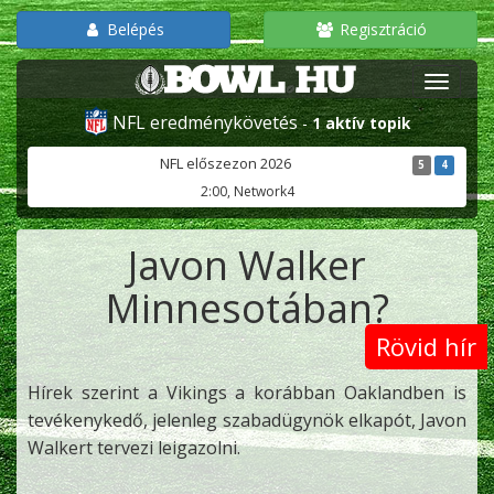
Belépés
Regisztráció
NFL eredménykövetés
-
1 aktív topik
NFL előszezon 2026
5
4
2:00, Network4
Javon Walker
Minnesotában?
Rövid hír
Hírek szerint a Vikings a korábban Oaklandben is
tevékenykedő, jelenleg szabadügynök elkapót, Javon
Walkert tervezi leigazolni.