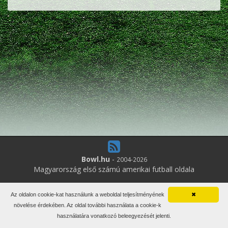
Bowl.hu
-
2004-2026
Magyarország első számú amerikai futball oldala
1
online felhasználó
Az oldalon cookie-kat használunk a weboldal teljesítményének
✖
Minden jog fenntartva. Írott anyagok újraközlése csak a szerző
növelése érdekében. Az oldal további használata a cookie-k
engedélyével.
használatára vonatkozó beleegyezését jelenti.
Impresszum