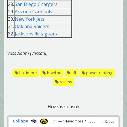
28.
San Diego Chargers
29.
Arizona Cardinals
30.
New York Jets
31.
Oakland Raiders
32.
Jacksonville Jaguars
Vass Ádám (vassadi)
baltimore
bowl.hu
nfl
power ranking
ravens
Hozzászólások
Collapo
7
— "Nevermore."
több mint 12 éve