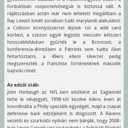
fordulóban csoportelsőségük is biztossá vált. A
rájátszásban aztán már nem lehetett megállítani a
Ray Lewist ismét soraiban tudó marylandi alakulatot:
a Coltson könnyűszerrel léptek túl a wild card
körben, a szezon egyik legjobb meccsén kétszeri
hosszabbításban gyűrték le a Broncost, a
konferencia-döntőben a Patriots sem tudta őket
feltartóztatni, a 49ers elleni sikerrel pedig
megszerezték a franchise történetének második
bajnoki címét.
Az edzői stáb:
John Harbaugh
az NFL-ben elsőként az Eaglesnél
tette le névjegyét, 1998-tól kezdve kilenc éven át
koordinálta a Philly speciális egységét, majd a csapat
defensive back edzőjeként is dolgozott. A Ravens
vezetői és szurkolói nyilván nem bánják, hogy 2008-
ban Jason Garrett visszautasította a felkínált főedzői