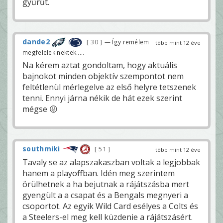
gyűrűt.
dande2
30
— Így remélem
több mint 12 éve
megfelelek nektek.....
Na kérem aztat gondoltam, hogy aktuális
bajnokot minden objektív szempontot nem
feltétlenül mérlegelve az első helyre tetszenek
tenni. Ennyi járna nékik de hát ezek szerint
mégse 😛
southmiki
51
több mint 12 éve
Tavaly se az alapszakaszban voltak a legjobbak
hanem a playoffban. Idén meg szerintem
örülhetnek a ha bejutnak a rájátszásba mert
gyengült a a csapat és a Bengals megnyeri a
csoportot. Az egyik Wild Card esélyes a Colts és
a Steelers-el meg kell küzdenie a rájátszásért.