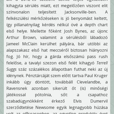
kihagyta sérülés miatt, ezt megelőzően viszont elit
színvonalon teljesített Jacksonville-ben. A
felkészülési mérkőzéseken is jó benyomást keltett,
így pillanatnyilag kérdés nélkül övé a depth chart
első helye. Mellette főként Josh Bynes, az újonc
Arthur Brown, valamint a sérülésből lábadozó
Jameel McClain kerülhet pályára, bár utóbbi az
alapszakasz első hat meccséről biztosan hiányozni
fog. Jó hír, hogy a gárda elsőszámú pass rush
felelőse, a tavalyi szezon első felét kihagyó
Terrell
Suggs
száz százalékos állapotban futhat neki az új
idénynek. Pénztárcáját szem előtt tartva Paul Kruger
inkább úgy döntött, továbbáll Clevelandbe, a
Ravensnek azonban sikerült őt (is) minőségi
játékossal pótolnia, sőt: a csapathoz
szabadügynökként érkező Elvis Dumervil
szerződtetése Newsome egyik legnagyobb húzása
volt az offseasonben, az egyetlen produktív évet