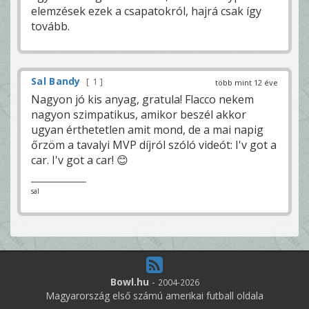
elemzések ezek a csapatokról, hajrá csak így
tovább.
Sal Bandy
1
több mint 12 éve
Nagyon jó kis anyag, gratula! Flacco nekem
nagyon szimpatikus, amikor beszél akkor
ugyan érthetetlen amit mond, de a mai napig
őrzöm a tavalyi MVP díjról szóló videót: I'v got a
car. I'v got a car! 😊
sal
Bowl.hu
-
2004-2026
Magyarország első számú amerikai futball oldala