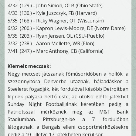
4/32. (129.) - John Simon, OLB (Ohio State)
4/33. (130.) - Kyle Juszczyk, FB (Harvard)
5/35. (168.) - Ricky Wagner, OT (Wisconsin)
6/32. (200.) - Kapron Lewis-Moore, DE (Notre Dame)
6/35. (203.) - Ryan Jensen, OL (CSU-Pueblo)
7/32. (238.) - Aaron Mellette, WR (Elon)
7/41. (247.) - Marc Anthony, CB (California)
Kiemelt meccsek:
Négy meccset játszanak főműsoridőben a hollók: a
szezonnyitóra Denverbe utaznak, hálaadáskor a
Steelerst fogadják, két fordulóval később Detroitban
lépnek pályára hétfő este, az utolsó előtti játékhét
Sunday Night Footballjának keretében pedig a
Patriotsszal mérkőznek meg az M&T Bank
Stadiumban. Pittsburgh-be a 7. fordulóban
látogatnak, a Bengals elleni csoportmérkőzésekre
pedig a 10., illetve 17. játékhéten kerül sor.