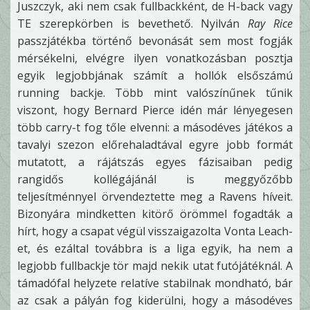
Juszczyk, aki nem csak fullbackként, de H-back vagy
TE szerepkörben is bevethető. Nyilván
Ray Rice
passzjátékba történő bevonását sem most fogják
mérsékelni, elvégre ilyen vonatkozásban posztja
egyik legjobbjának számít a hollók elsőszámú
running backje. Több mint valószínűnek tűnik
viszont, hogy Bernard Pierce idén már lényegesen
több carry-t fog tőle elvenni: a másodéves játékos a
tavalyi szezon előrehaladtával egyre jobb formát
mutatott, a rájátszás egyes fázisaiban pedig
rangidős kollégájánál is meggyőzőbb
teljesítménnyel örvendeztette meg a Ravens híveit.
Bizonyára mindketten kitörő örömmel fogadták a
hírt, hogy a csapat végül visszaigazolta Vonta Leach-
et, és ezáltal továbbra is a liga egyik, ha nem a
legjobb fullbackje tör majd nekik utat futójátéknál. A
támadófal helyzete relatíve stabilnak mondható, bár
az csak a pályán fog kiderülni, hogy a másodéves