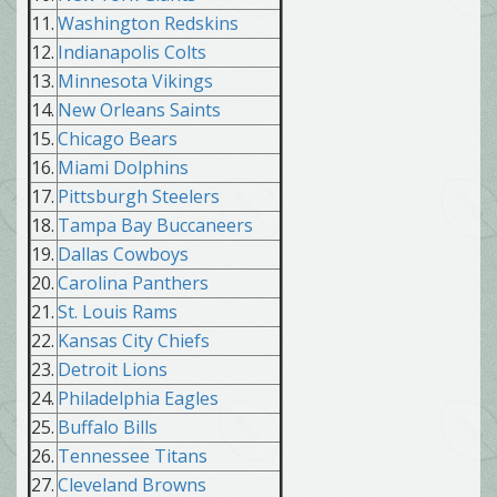
11.
Washington Redskins
12.
Indianapolis Colts
13.
Minnesota Vikings
14.
New Orleans Saints
15.
Chicago Bears
16.
Miami Dolphins
17.
Pittsburgh Steelers
18.
Tampa Bay Buccaneers
19.
Dallas Cowboys
20.
Carolina Panthers
21.
St. Louis Rams
22.
Kansas City Chiefs
23.
Detroit Lions
24.
Philadelphia Eagles
25.
Buffalo Bills
26.
Tennessee Titans
27.
Cleveland Browns