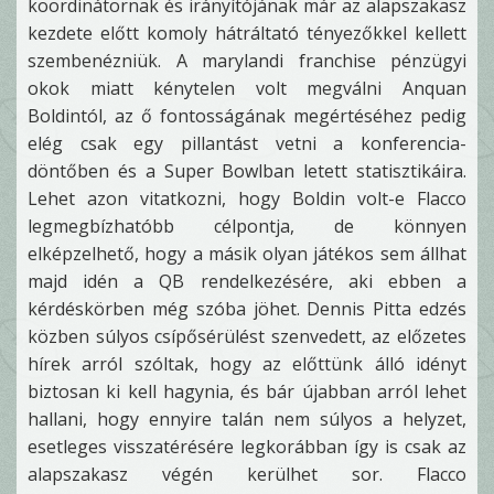
koordinátornak és irányítójának már az alapszakasz
kezdete előtt komoly hátráltató tényezőkkel kellett
szembenézniük. A marylandi franchise pénzügyi
okok miatt kénytelen volt megválni Anquan
Boldintól, az ő fontosságának megértéséhez pedig
elég csak egy pillantást vetni a konferencia-
döntőben és a Super Bowlban letett statisztikáira.
Lehet azon vitatkozni, hogy Boldin volt-e Flacco
legmegbízhatóbb célpontja, de könnyen
elképzelhető, hogy a másik olyan játékos sem állhat
majd idén a QB rendelkezésére, aki ebben a
kérdéskörben még szóba jöhet. Dennis Pitta edzés
közben súlyos csípősérülést szenvedett, az előzetes
hírek arról szóltak, hogy az előttünk álló idényt
biztosan ki kell hagynia, és bár újabban arról lehet
hallani, hogy ennyire talán nem súlyos a helyzet,
esetleges visszatérésére legkorábban így is csak az
alapszakasz végén kerülhet sor. Flacco