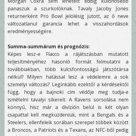
Morgan Coxra sem lehetett eddig különösebb
panaszuk a szurkolóknak. Tavaly Jacoby Jones
returnerként Pro Bowl jelölésig jutott, az ő neve
változatlanul garancia lehet a visszahordások
eredményességére.
Summa-summárum és prognózis:
Képes lesz-e Flacco a rájátszásban mutatott
teljesítményéhez hasonló formát felmutatni a
továbbiakban, több kulcsfontosságú játszótársa
nélkül? Milyen hatással lesz a védelemre a sok
személyi változás? Leginkább ezektől a kérdésektől
függ, hogy a bajnoki cím védője meg tudja-e
ismételni tavalyi sikereit. A Ravens sorsolása nem
könnyű, hisz már a divízión belül is két olyan
csapattal kell megküzdeniük, mint a Bengals és a
Steelers, ellenfeleik sorában szerepel többek között
a Broncos, a Patriots és a Texans, az NFC-ből pedig