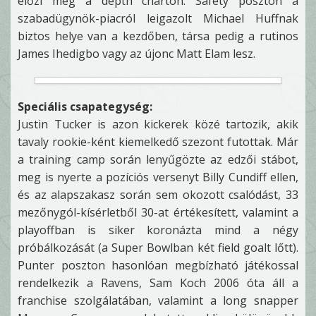
előzi meg a depth charton. Safety poszton a
szabadügynök-piacról leigazolt Michael Huffnak
biztos helye van a kezdőben, társa pedig a rutinos
James Ihedigbo vagy az újonc Matt Elam lesz.
Speciális csapategység:
Justin Tucker is azon kickerek közé tartozik, akik
tavaly rookie-ként kiemelkedő szezont futottak. Már
a training camp során lenyűgözte az edzői stábot,
meg is nyerte a pozíciós versenyt Billy Cundiff ellen,
és az alapszakasz során sem okozott csalódást, 33
mezőnygól-kísérletből 30-at értékesített, valamint a
playoffban is siker koronázta mind a négy
próbálkozását (a Super Bowlban két field goalt lőtt).
Punter poszton hasonlóan megbízható játékossal
rendelkezik a Ravens, Sam Koch 2006 óta áll a
franchise szolgálatában, valamint a long snapper