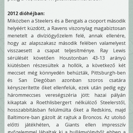
2012 dióhéjban:
Miközben a Steelers és a Bengals a csoport második
helyéért küzdött, a Ravens viszonylag magabiztosan
menetelt a divíziógyőzelem felé, annak ellenére,
hogy az alapszakasz második felében valamelyest
visszaesett a csapat teljesítménye. Ray Lewis
sérülését követően Houstonban 43-13 arányú
kiütésben részesültek a hollók, a következő két
meccset még könnyedén behúzták, Pittsburgh-ben
és San Diegóban azonban szoros csatára
kényszerítette őket ellenfelük, ezek után pedig egy
hárommeccses vereségszéria jött: hazai pályán
kikaptak a Roethlisbergert nélkülöző Steelerstől,
hosszabbításban felülmúlta őket a Redskins, majd
Baltimore-ban gázolt át rajtuk a Broncos. Az utolsó
előtti játékhéten, a Giants ellen impresszív
győzelemmel lábaltak ki a hullámvölgyből; ebben a