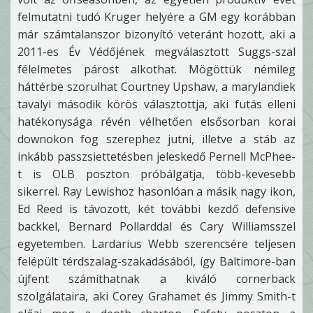
felmutatni tudó Kruger helyére a GM egy korábban
már számtalanszor bizonyító veteránt hozott, aki a
2011-es Év Védőjének megválasztott Suggs-szal
félelmetes párost alkothat. Mögöttük némileg
háttérbe szorulhat Courtney Upshaw, a marylandiek
tavalyi második körös választottja, aki futás elleni
hatékonysága révén vélhetően elsősorban korai
downokon fog szerephez jutni, illetve a stáb az
inkább passzsiettetésben jeleskedő Pernell McPhee-
t is OLB poszton próbálgatja, több-kevesebb
sikerrel. Ray Lewishoz hasonlóan a másik nagy ikon,
Ed Reed is távozott, két további kezdő defensive
backkel, Bernard Pollarddal és Cary Williamsszel
egyetemben. Lardarius Webb szerencsére teljesen
felépült térdszalag-szakadásából, így Baltimore-ban
újfent számíthatnak a kiváló cornerback
szolgálataira, aki Corey Grahamet és Jimmy Smith-t