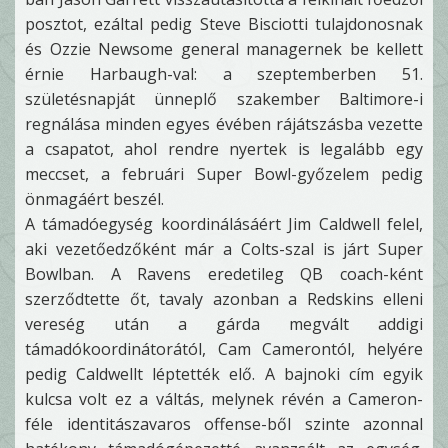
posztot, ezáltal pedig Steve Bisciotti tulajdonosnak
és Ozzie Newsome general managernek be kellett
érnie Harbaugh-val: a szeptemberben 51.
születésnapját ünneplő szakember Baltimore-i
regnálása minden egyes évében rájátszásba vezette
a csapatot, ahol rendre nyertek is legalább egy
meccset, a februári Super Bowl-győzelem pedig
önmagáért beszél.
A támadóegység koordinálásáért Jim Caldwell felel,
aki vezetőedzőként már a Colts-szal is járt Super
Bowlban. A Ravens eredetileg QB coach-ként
szerződtette őt, tavaly azonban a Redskins elleni
vereség után a gárda megvált addigi
támadókoordinátorától, Cam Camerontól, helyére
pedig Caldwellt léptették elő. A bajnoki cím egyik
kulcsa volt ez a váltás, melynek révén a Cameron-
féle identitászavaros offense-ből szinte azonnal