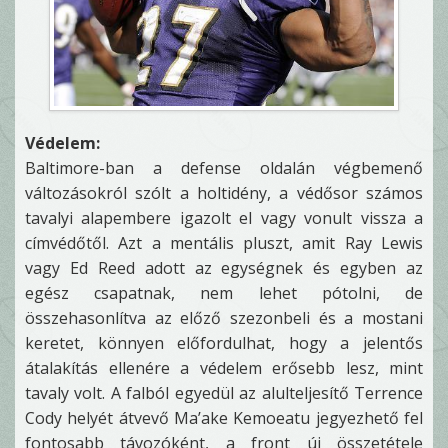
Védelem:
Baltimore-ban a defense oldalán végbemenő
változásokról szólt a holtidény, a védősor számos
tavalyi alapembere igazolt el vagy vonult vissza a
címvédőtől. Azt a mentális pluszt, amit Ray Lewis
vagy Ed Reed adott az egységnek és egyben az
egész csapatnak, nem lehet pótolni, de
összehasonlítva az előző szezonbeli és a mostani
keretet, könnyen előfordulhat, hogy a jelentős
átalakítás ellenére a védelem erősebb lesz, mint
tavaly volt. A falból egyedül az alulteljesítő Terrence
Cody helyét átvevő Ma’ake Kemoeatu jegyezhető fel
fontosabb távozóként, a front új összetétele