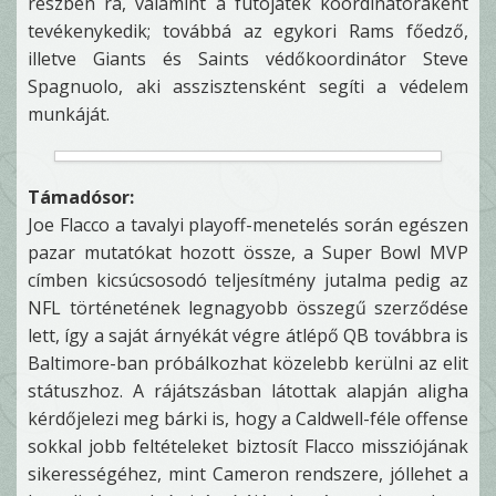
részben rá, valamint a futójáték koordinátoraként
tevékenykedik; továbbá az egykori Rams főedző,
illetve Giants és Saints védőkoordinátor Steve
Spagnuolo, aki asszisztensként segíti a védelem
munkáját.
Támadósor:
Joe Flacco a tavalyi playoff-menetelés során egészen
pazar mutatókat hozott össze, a Super Bowl MVP
címben kicsúcsosodó teljesítmény jutalma pedig az
NFL történetének legnagyobb összegű szerződése
lett, így a saját árnyékát végre átlépő QB továbbra is
Baltimore-ban próbálkozhat közelebb kerülni az elit
státuszhoz. A rájátszásban látottak alapján aligha
kérdőjelezi meg bárki is, hogy a Caldwell-féle offense
sokkal jobb feltételeket biztosít Flacco missziójának
sikerességéhez, mint Cameron rendszere, jóllehet a