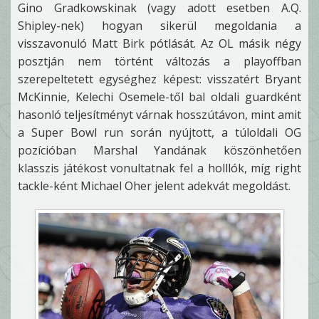
Gino Gradkowskinak (vagy adott esetben A.Q.
Shipley-nek) hogyan sikerül megoldania a
visszavonuló Matt Birk pótlását. Az OL másik négy
posztján nem történt változás a playoffban
szerepeltetett egységhez képest: visszatért Bryant
McKinnie, Kelechi Osemele-től bal oldali guardként
hasonló teljesítményt várnak hosszútávon, mint amit
a Super Bowl run során nyújtott, a túloldali OG
pozícióban Marshal Yandának köszönhetően
klasszis játékost vonultatnak fel a holllók, míg right
tackle-ként Michael Oher jelent adekvát megoldást.