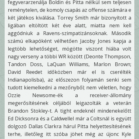
fegyverarzenálja Boldin és Pitta nélkül sem teljesen
reménytelen, de komoly csapás az offense számára e
két játékos kiválása. Torrey Smith már bizonyított a
ligában eltöltött két éve alatt, miatta nem kell
aggódniuk a Ravens-szimpatizánsoknak. Második
számú elkapóként vélhetően Jacoby Jones kapja a
legtöbb lehetőséget, mögötte viszont hiába volt
nagy verseny a többi WR között (Deonte Thompson,
Tandon Doss, LaQuan Williams, Marlon Brown;
David Reedet időközben már el is cserélték
Indianapolisba), az előszezon folyamán senki sem
tudott kiemelkedni a mezőnyből; nem véletlen, hogy
Ozzie Newsome-ék a receiver-állomány
megerősítésének céljából leigazolták a veterán
Brandon Stokley-t. A tight endeknél mindenekelőtt
Ed Dicksonra és a Caldwellel már a Coltsnál is együtt
dolgozó Dallas Clarkra hárul Pitta helyettesítésének
terhe, illetőleg itt szóba jöhet még az újonc Kyle