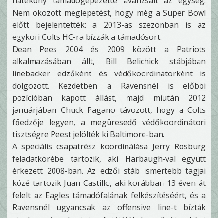
hatékony támadógépezetté avanzsált az egység.
Nem okozott meglepetést, hogy még a Super Bowl
előtt bejelentették: a 2013-as szezonban is az
egykori Colts HC-ra bízzák a támadósort.
Dean Pees 2004 és 2009 között a Patriots
alkalmazásában állt, Bill Belichick stábjában
linebacker edzőként és védőkoordinátorként is
dolgozott. Kezdetben a Ravensnél is előbbi
pozícióban kapott állást, majd miután 2012
januárjában Chuck Pagano távozott, hogy a Colts
főedzője legyen, a megüresedő védőkoordinátori
tisztségre Peest jelölték ki Baltimore-ban.
A speciális csapatrész koordinálása Jerry Rosburg
feladatkörébe tartozik, aki Harbaugh-val együtt
érkezett 2008-ban. Az edzői stáb ismertebb tagjai
közé tartozik Juan Castillo, aki korábban 13 éven át
felelt az Eagles támadófalának felkészítéséért, és a
Ravensnél ugyancsak az offensive line-t bízták