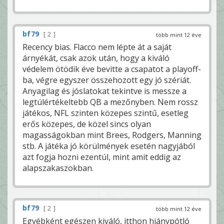
bf79
2
több mint 12 éve
Recency bias. Flacco nem lépte át a saját
árnyékát, csak azok után, hogy a kiváló
védelem ötödik éve bevitte a csapatot a playoff-
ba, végre egyszer összehozott egy jó szériát.
Anyagilag és jóslatokat tekintve is messze a
legtúlértékeltebb QB a mezőnyben. Nem rossz
játékos, NFL szinten közepes szintű, esetleg
erős közepes, de közel sincs olyan
magasságokban mint Brees, Rodgers, Manning
stb. A játéka jó körülmények esetén nagyjából
azt fogja hozni ezentúl, mint amit eddig az
alapszakaszokban.
bf79
2
több mint 12 éve
Egyébként egészen kiváló, itthon hiánypótló