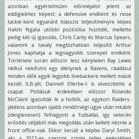
azonban egyértelműen előrelépést jelent az
eddigiekhez képest: a defensive endként és nose
tackle-ként egyaránt klasszis teljesítményre képes
Haloti Ngata utóbbi pozícióba húzódik, mellette
pedig két új igazolás, Chris Canty és Marcus Spears,
valamint a tavaly megbízhatóan teljesítő Arthur
Jones kaphatja a legnagyobb szerepet endként.
Története során először lesz kénytelen Ray Lewis
nélkül nekifutni egy idénynek a Ravens, ráadásul
minden idők egyik legjobb linebackere mellett másik
kezdő ILB-jét, Dannell Ellerbe-t is elveszítette a
csapat. Pótlásuk érdekében először Rolando
McClaint igazolták le a hollók, az egykori Raiders-
játékos azonban újabb rendőrségi ügye után inkább
(ideiglenesen) felhagyott a futballal, így veterán
erősítés céljából más megoldás után kellett néznie a
front office-nak. Ekkor került a képbe Daryl Smith,
aki a 2012-es szezont szinte teljes egészében