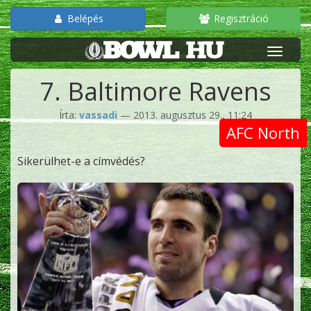
Belépés
Regisztráció
7. Baltimore Ravens
Írta:
vassadi
— 2013. augusztus 29., 11:24
AFC North
Sikerülhet-e a címvédés?