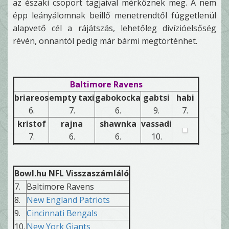
az északi csoport tagjaival mérkőznek meg. A nem
épp leányálomnak beillő menetrendtől függetlenül
alapvető cél a rájátszás, lehetőleg divízióelsőség
révén, onnantól pedig már bármi megtörténhet.
Baltimore Ravens
briareos
empty taxi
gabokocka
gabtsi
habi
6.
7.
6.
9.
7.
kristof
rajna
shawnka
vassadi
7.
6.
6.
10.
Bowl.hu NFL Visszaszámláló
7.
Baltimore Ravens
8.
New England Patriots
9.
Cincinnati Bengals
10.
New York Giants