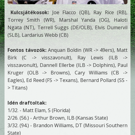
Kulcsjátékosok:
Joe Flacco (QB), Ray Rice (RB),
Torrey Smith (WR), Marshal Yanda (OG), Haloti
Ngata (NT), Terrell Suggs (DE/OLB), Elvis Dumervil
(SLB), Lardarius Webb (CB)
Fontos távozók:
Anquan Boldin (WR -> 49ers), Matt
Birk (C -> visszavonult), Ray Lewis (ILB ->
visszavonult), Dannell Ellerbe (ILB -> Dolphins), Paul
Kruger (OLB -> Browns), Cary Williams (CB ->
Eagles), Ed Reed (FS -> Texans), Bernard Pollard (SS -
> Titans)
Idén draftoltak:
1/32. - Matt Elam, S (Florida)
2/26. (56.) - Arthur Brown, ILB (Kansas State)
3/32. (94.) - Brandon Williams, DT (Missouri Southern
State)