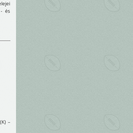
lejei
- és
(K) –