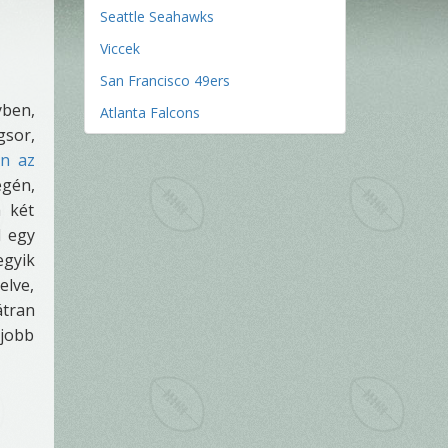
Seattle Seahawks
Viccek
San Francisco 49ers
yben,
Atlanta Falcons
gsor,
en az
égén,
a két
l egy
egyik
elve,
átran
 jobb