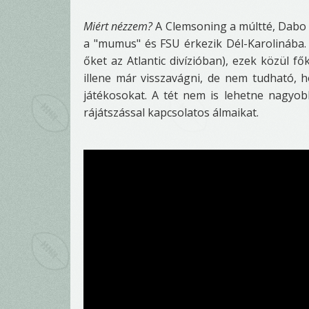
Miért nézzem?
A Clemsoning a múltté, Dabo 
a "mumus" és FSU érkezik Dél-Karolinába. 
őket az Atlantic divízióban), ezek közül fő
illene már visszavágni, de nem tudható, h
játékosokat. A tét nem is lehetne nagyob
rájátszással kapcsolatos álmaikat.