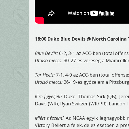
18:00 Duke Blue Devils @ North Carolina 
Blue Devils:
6-2, 3-1 az ACC-ben (total offense
Utolsó meccs:
30-27-es vereség a Miami elle
Tar Heels:
7-1, 4-0 az ACC-ben (total offense: 
Utolsó meccs:
26-19-es győzelem a Pittsburg
Kire figyeljek?
Duke: Thomas Sirk (QB), Jerem
Davis (WR), Ryan Switzer (WR/PR), Landon T
Miért nézzem?
Az NCAA egyik legnagyobb ri
Victory Bellért a felek, de ez esetben a pr