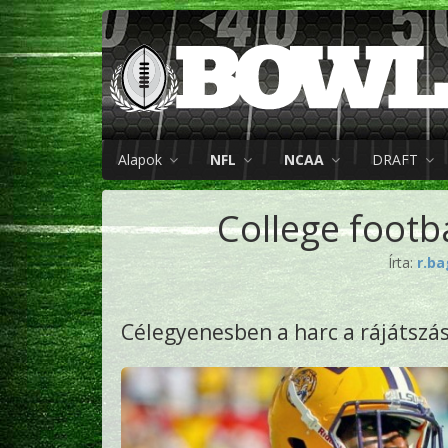
Alapok
NFL
NCAA
DRAFT
College footba
Írta:
r.ba
Célegyenesben a harc a rájátszás