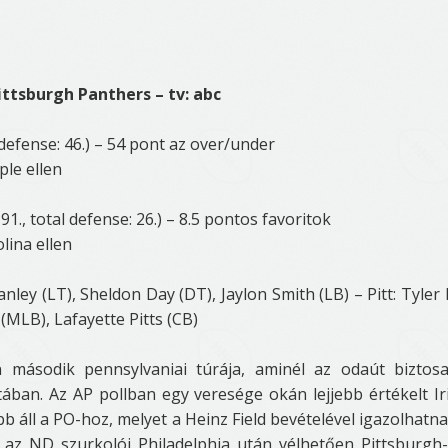
ittsburgh Panthers – tv: abc
l defense: 46.) – 54 pont az over/under
le ellen
91., total defense: 26.) – 8.5 pontos favoritok
lina ellen
nley (LT), Sheldon Day (DT), Jaylon Smith (LB) – Pitt: Tyler
MLB), Lafayette Pitts (CB)
ásodik pennsylvaniai túrája, aminél az odaút biztosa
ában. Az AP pollban egy veresége okán lejjebb értékelt Ir
 áll a PO-hoz, melyet a Heinz Field bevételével igazolhatna
, az ND szurkolói Philadelphia után vélhetően Pittsburgh-