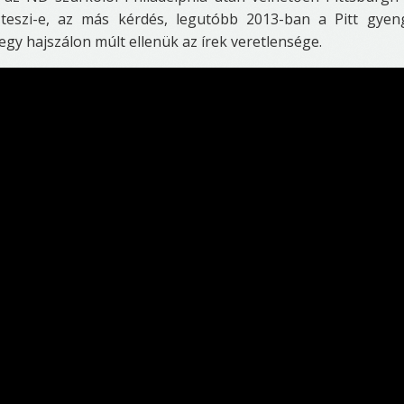
t teszi-e, az más kérdés, legutóbb 2013-ban a Pitt gye
gy hajszálon múlt ellenük az írek veretlensége.