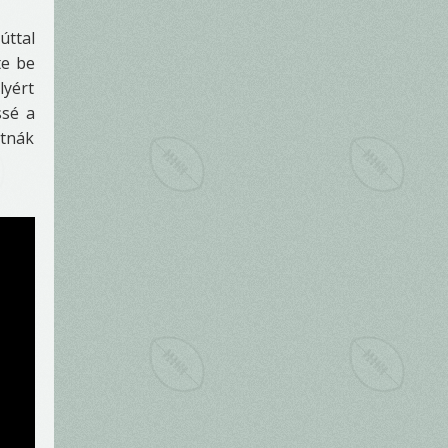
úttal
te be
lyért
ssé a
atnák