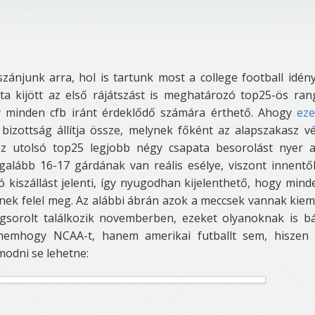
ánjunk arra, hol is tartunk most a college football idén
a kijött az első rájátszást is meghatározó top25-ös ran
y minden cfb iránt érdeklődő számára érthető. Ahogy
ez
bizottság állítja össze, melynek főként az alapszakasz v
az utolsó top25 legjobb négy csapata besorolást nyer 
galább 16-17 gárdának van reális esélye, viszont innentő
 kiszállást jelenti, így nyugodhan kijelenthető, hogy mind
ek felel meg. Az alábbi ábrán azok a meccsek vannak kiem
ngsorolt találkozik novemberben, ezeket olyanoknak is b
 nemhogy NCAA-t, hanem amerikai futballt sem, hiszen
modni se lehetne: