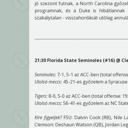
jó szezont futnak, a North Carolina győz
programnak, és a Duke is hibátlannak 
szabálytalan - visszahordását utólag annulá
21:30 Florida State Seminoles (#16) @ Cl
Seminoles:
7-1, 5-1 az ACC-ben (total offense
Utolsó meccs:
45-21-es győzelem a Syracuse 
Tigers:
8-0, 5-0 az ACC-ben (total offense: 19.
Utolsó meccs:
56-41-es győzelem az NC State
Kire figyeljek?
FSU: Dalvin Cook (RB), Nile L
Clemson: Deshaun Watson (QB), Jordan Legg