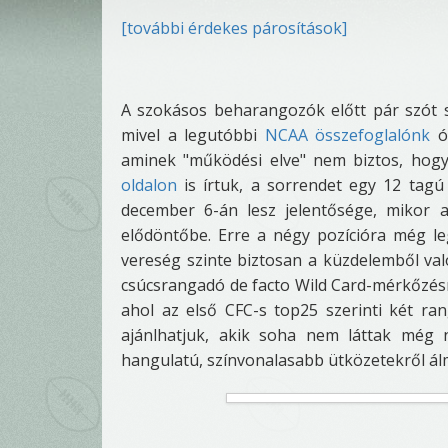
[további érdekes párosítások]
A szokásos beharangozók előtt pár szót sz
mivel a legutóbbi
NCAA összefoglalónk
ót
aminek "működési elve" nem biztos, hog
oldalon
is írtuk, a sorrendet egy 12 tagú 
december 6-án lesz jelentősége, mikor 
elődöntőbe. Erre a négy pozícióra még le
vereség szinte biztosan a küzdelemből való
csúcsrangadó de facto Wild Card-mérkőzésn
ahol az első CFC-s top25 szerinti két ra
ajánlhatjuk, akik soha nem láttak még
hangulatú, színvonalasabb ütközetekről ál