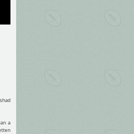
nshad
yan a
etten