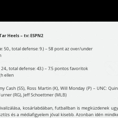
Tar Heels – tv: ESPN2
: 50., total defense: 9.) – 58 pont az over/under
n
24., total defense: 43.) – 7.5 pontos favoritok
h ellen
y Cash (SS), Ross Martin (K), Will Monday (P) – UNC: Qui
urner (RG), Jeff Schoettmer (MLB)
valizálása, kosárlabdában, futballban is megküzdenek ug
esztízs és a médiafigyelem jóval kisebb. Azonban idén mindk