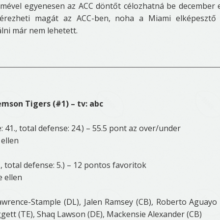
elmével egyenesen az ACC döntőt célozhatná be december e
érezheti magát az ACC-ben, noha a Miami elképesztő 
lni már nem lehetett.
emson Tigers (#1) – tv: abc
: 41., total defense: 24.) – 55.5 pont az over/under
ellen
, total defense: 5.) – 12 pontos favoritok
 ellen
awrence-Stample (DL), Jalen Ramsey (CB), Roberto Aguayo 
ett (TE), Shaq Lawson (DE), Mackensie Alexander (CB)