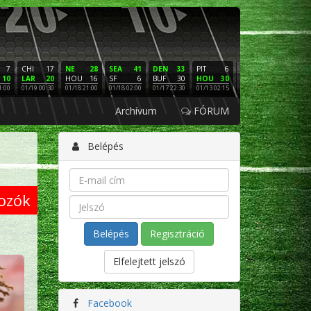
7
CHI
17
NE
28
SEA
41
DEN
33
PIT
6
NE
16
PHI
10
LAR
20
HOU
16
SF
6
BUF
30
HOU
30
LAC
3
SF
1:00
01/19 00:30
01/18 21:00
01/18 02:00
01/17 22:30
01/13 02:15
01/12 02:00
01/11 22:
Archívum
FÓRUM
Belépés
ozók
Regisztráció
Elfelejtett jelszó
Facebook