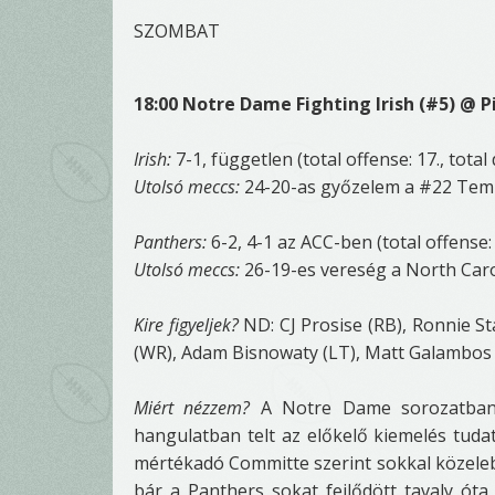
SZOMBAT
18:00 Notre Dame Fighting Irish (#5) @ P
Irish:
7-1, független (total offense: 17., tota
Utolsó meccs:
24-20-as győzelem a #22 Temp
Panthers:
6-2, 4-1 az ACC-ben (total offense: 
Utolsó meccs:
26-19-es vereség a North Caro
Kire figyeljek?
ND: CJ Prosise (RB), Ronnie Sta
(WR), Adam Bisnowaty (LT), Matt Galambos (
Miért nézzem?
A Notre Dame sorozatban m
hangulatban telt az előkelő kiemelés tudat
mértékadó Committe szerint sokkal közelebb
bár a Panthers sokat fejlődött tavaly óta