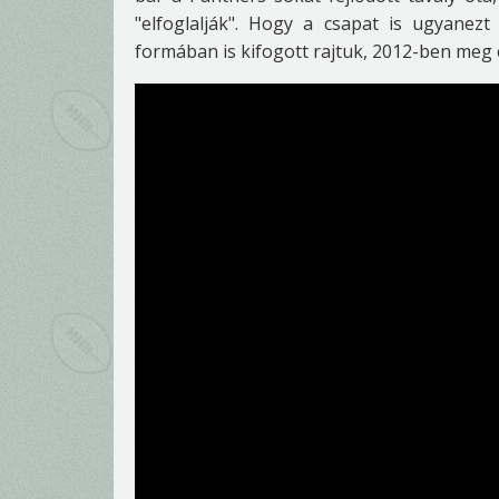
"elfoglalják". Hogy a csapat is ugyanez
formában is kifogott rajtuk, 2012-ben meg e