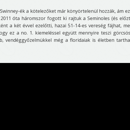
Swinney-ék a kötelezőket már könyörtelenül hozzák, ám ez
2011 óta háromszor fogott ki rajtuk a Seminoles (és előz
ként a két évvel ezelőtti, hazai 51-14-es vereség fájhat, me
ogy ez a no. 1. kiemeléssel együtt mennyire teszi görcsö
b, vendéggyőzelmükkel még a floridaiak is életben tarth