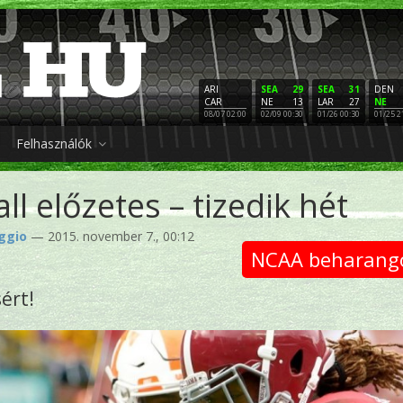
ARI
SEA
29
SEA
31
DEN
CAR
NE
13
LAR
27
NE
08/07 02:00
02/09 00:30
01/26 00:30
01/25 2
Felhasználók
ll előzetes – tizedik hét
ggio
— 2015. november 7., 00:12
NCAA beharang
ért!