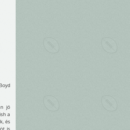
 Boyd
n jó
ish a
k, és
öt is