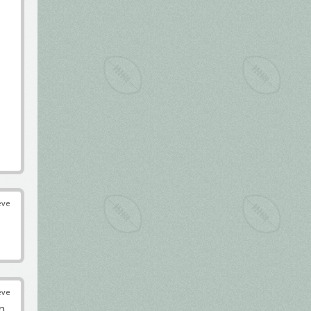
éve
éve
n