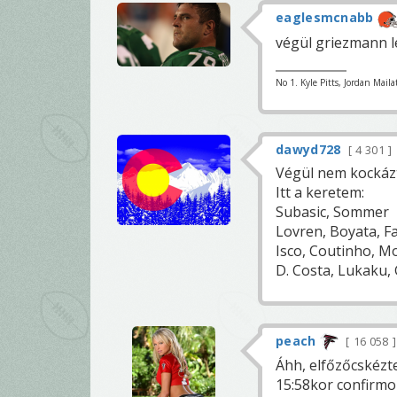
eaglesmcnabb
végül griezmann le
No 1. Kyle Pitts, Jordan Maila
dawyd728
4 301
Végül nem kockázt
Itt a keretem:
Subasic, Sommer
Lovren, Boyata, F
Isco, Coutinho, Mo
D. Costa, Lukaku, 
peach
16 058
Áhh, elfőzőcskézt
15:58kor confirmol