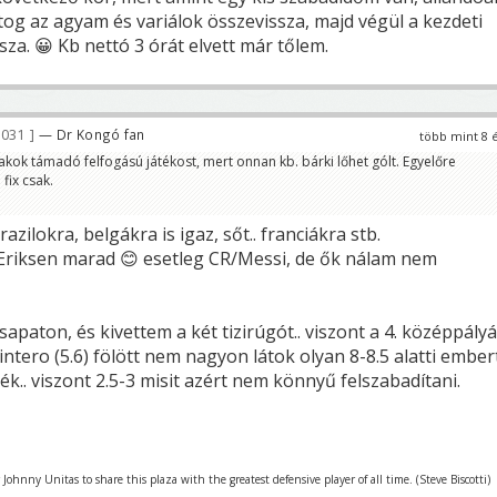
og az agyam és variálok összevissza, majd végül a kezdeti
ssza. 😀 Kb nettó 3 órát elvett már tőlem.
 031
— Dr Kongó fan
több mint 8 
kok támadó felfogású játékost, mert onnan kb. bárki lőhet gólt. Egyelőre
fix csak.
azilokra, belgákra is igaz, sőt.. franciákra stb.
 Eriksen marad 😊 esetleg CR/Messi, de ők nálam nem
csapaton, és kivettem a két tizirúgót.. viszont a 4. középpály
ntero (5.6) fölött nem nagyon látok olyan 8-8.5 alatti ember
ék.. viszont 2.5-3 misit azért nem könnyű felszabadítani.
r Johnny Unitas to share this plaza with the greatest defensive player of all time. (Steve Biscotti)