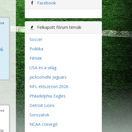
Facebook
éve
Felkapott fórum témák
Soccer
Politika
06
Filmek
USA és a világ
Jacksonville Jaguars
NFL előszezon 2026
Philadelphia Eagles
Detroit Lions
éve
Sorozatok
NCAA csevegő
is