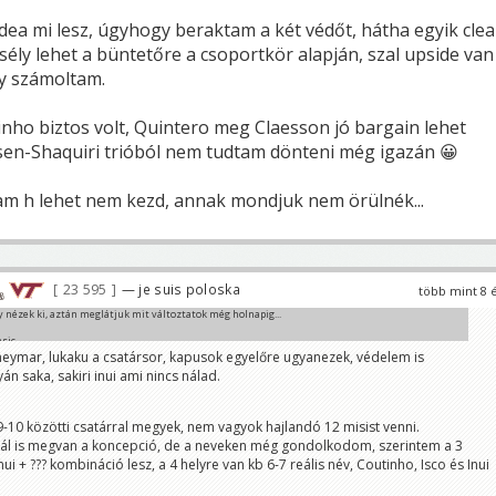
idea mi lesz, úgyhogy beraktam a két védőt, hátha egyik cle
sély lehet a büntetőre a csoportkör alapján, szal upside van
gy számoltam.
nho biztos volt, Quintero meg Claesson jó bargain lehet
iksen-Shaquiri trióból nem tudtam dönteni még igazán 😀
m h lehet nem kezd, annak mondjuk nem örülnék...
23 595
— je suis poloska
több mint 8 
y nézek ki, aztán meglátjuk mit változtatok még holnapig...
asic
n - Fagner - Granqvist - Rodriguez
neymar, lukaku a csatársor, kapusok egyelőre ugyanezek, védelem is
ric - Eriksen - Claesson - Quintero
n saka, sakiri inui ami nincs nálad.
 - Hazard
ekapcsolva
10 közötti csatárral megyek, nem vagyok hajlandó 12 misist venni.
i hogy vágtok neki az egyenes kiesésnek?
ál is megvan a koncepció, de a neveken még gondolkodom, szerintem a 3
 + ??? kombináció lesz, a 4 helyre van kb 6-7 reális név, Coutinho, Isco és Inui