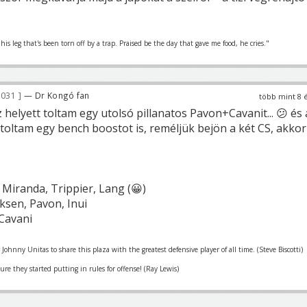
is leg that's been torn off by a trap. Praised be the day that gave me food, he cries."
 031
— Dr Kongó fan
több mint 8 
helyett toltam egy utolsó pillanatos Pavon+Cavanit... 😕 és 
toltam egy bench boostot is, reméljük bejön a két CS, akkor
 Miranda, Trippier, Lang (😀)
iksen, Pavon, Inui
 Cavani
r Johnny Unitas to share this plaza with the greatest defensive player of all time. (Steve Biscotti)
re they started putting in rules for offense! (Ray Lewis)