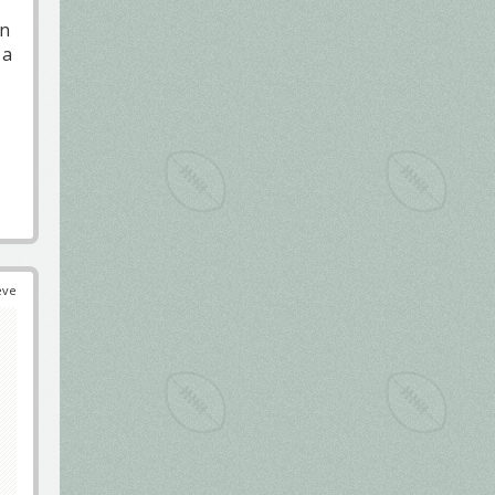
an
 a
éve