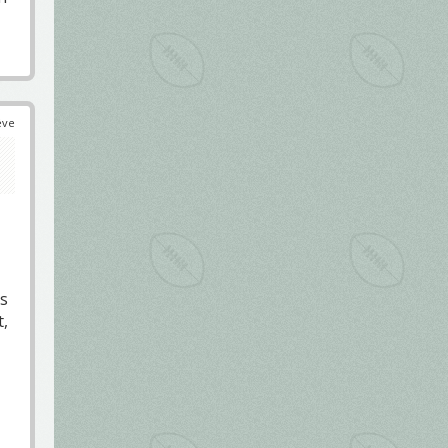
éve
ás
t,