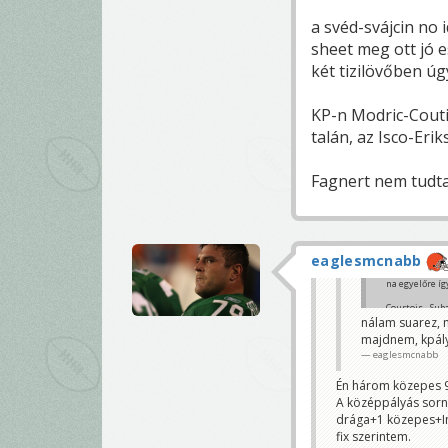
a svéd-svájcin no 
sheet meg ott jó e
két tizilövőben ú
KP-n Modric-Couti
talán, az Isco-Er
Fagnert nem tudta
eaglesmcnabb
na egyelőre íg
Courtois - Sub
Boyata - Lovre
nálam suarez, 
Coutinho - Mod
majdnem, kpályá
Costa - Lukaku
eaglesmcnabb
Bench boost b
Én három közepes 9-
Mit szóltok? T
A középpályás sorn
katonadani
drága+1 közepes+Inui
fix szerintem.