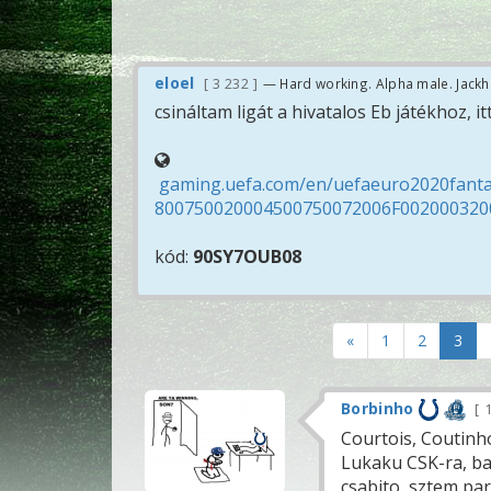
eloel
3 232
— Hard working. Alpha male. Jack
csináltam ligát a hivatalos Eb játékhoz, it
gaming.uefa.com/en/uefaeuro2020fant
800750020004500750072006F002000320
kód:
90SY7OUB08
«
1
2
3
Borbinho
1
Courtois, Coutinh
Lukaku CSK-ra, bar
csabito, sztem par