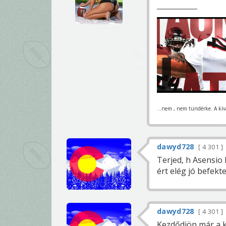
...nem , nem tündérke. A kívá
dawyd728
4 301
Terjed, h Asensio 
ért elég jó befekte
dawyd728
4 301
Kezdődjön már a k