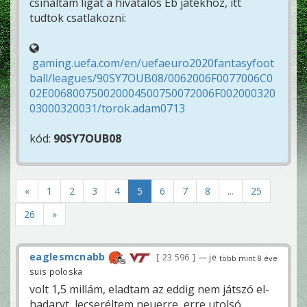
csináltam ligát a hivatalos Eb játékhoz, itt
tudtok csatlakozni:
gaming.uefa.com/en/uefaeuro2020fantasyfoot
ball/leagues/90SY7OUB08/0062006F0077006C0
02E006800750020004500750072006F002000320
03000320031/torok.adam0713
kód:
90SY7OUB08
«
1
2
3
4
5
6
7
8
...
25
26
»
eaglesmcnabb
23 596
— je
több mint 8 éve
suis poloska
volt 1,5 millám, eladtam az eddig nem játszó el-
hadaryt, lecseréltem neuerre, erre utolsó