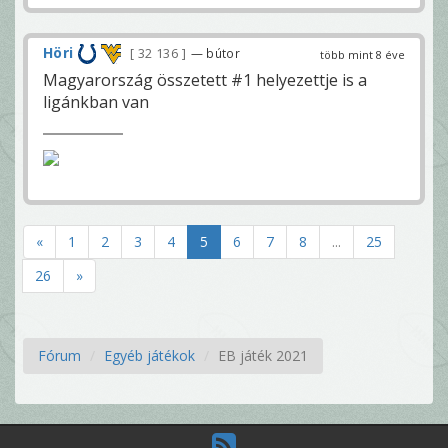
Höri
32 136
— bútor
több mint 8 éve
Magyarország összetett #1 helyezettje is a
ligánkban van
«
1
2
3
4
5
6
7
8
...
25
26
»
Fórum
Egyéb játékok
EB játék 2021