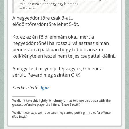
minusz osszejohet egy-egy blaman)
Borbinho
A negyeddöntőre csak 3-at...
elődöntőre/döntőre lehet 5-öt.
Kb. ez az én fő dilemmám oka... mert a
negyeddöntőnél ha rosszul választasz simán
benne van a pakliban hogy több transzfer
kell/kénytelen leszel nem teljes csapattal kiállni...
Amúgy lásd milyen jó fej vagyok, Gimenez
sérült, Pavard meg szintén Q 😊
Szerkesztette:
Igor
We didn't take this lightly for Johnny Unitas to share this plaza with the
greatest defensive player of all time. (Steve Biscotti)
We did it our way. We made sure they started putting in rules for offense!
(Ray Lewis)