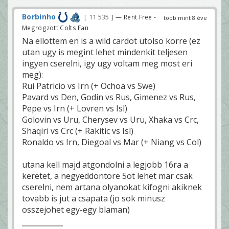
Borbinho
11 535
— Rent Free -
több mint 8 éve
Megrögzött Colts Fan
Na ellottem en is a wild cardot utolso korre (ez
utan ugy is megint lehet mindenkit teljesen
ingyen cserelni, igy ugy voltam meg most eri
meg):
Rui Patricio vs Irn (+ Ochoa vs Swe)
Pavard vs Den, Godin vs Rus, Gimenez vs Rus,
Pepe vs Irn (+ Lovren vs Isl)
Golovin vs Uru, Cherysev vs Uru, Xhaka vs Crc,
Shaqiri vs Crc (+ Rakitic vs Isl)
Ronaldo vs Irn, Diegoal vs Mar (+ Niang vs Col)
utana kell majd atgondolni a legjobb 16ra a
keretet, a negyeddontore 5ot lehet mar csak
cserelni, nem artana olyanokat kifogni akiknek
tovabb is jut a csapata (jo sok minusz
osszejohet egy-egy blaman)