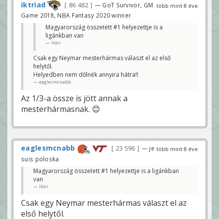
iktriad
86 482
— GoT Survivor, GM
több mint 8 éve
Game 2018, NBA Fantasy 2020 winner
Magyarország összetett #1 helyezettje is a
ligánkban van
Höri
Csak egy Neymar mesterhármas választ el az első
helytől.
Helyedben nem dőlnék annyira hátra!!
eaglesmcnabb
Az 1/3-a össze is jött annak a
mesterhármasnak. 😊
eaglesmcnabb
23 596
— je
több mint 8 éve
suis poloska
Magyarország összetett #1 helyezettje is a ligánkban
van
Höri
Csak egy Neymar mesterhármas választ el az
első helytől.