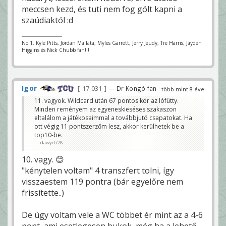
meccsen kezd, és tuti nem fog gólt kapni a
szaúdiaktól :d
No 1. Kyle Pitts, Jordan Mailata, Myles Garrett, Jerry Jeudy, Tre Harris, Jayden
Higgins és Nick Chubb fan!!!
Igor
17 031
— Dr Kongó fan
több mint 8 éve
11. vagyok. Wildcard után 67 pontos kör az lófütty.
Minden reményem az egyeneskieséses szakaszon
eltalálom a játékosaimmal a továbbjutó csapatokat. Ha
ott végig 11 pontszerzőm lesz, akkor kerülhetek be a
top10-be.
dawyd728
10. vagy. 😊
"kénytelen voltam" 4 transzfert tolni, így
visszaestem 119 pontra (bár egyelőre nem
frissítette..)
De úgy voltam vele a WC többet ér mint az a 4-6