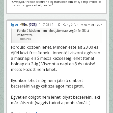
"Overjoyed, the wolf devours his leg that's been torn off by a trap. Praised be
the day that gave me food, he cries."
Igor
17 031
— Dr Kongó fan
több mint 8 éve
Forduló közben nem lehet játéknap végén felállást
változtatni?
Iceman88
Forduló közben lehet. Minden este ált 23:00 és
éjfél közt frissítenek... innentől viszont egészen
a másnapi első meccs kezdéséig lehet (tehát
holnap du 2-ig.) Viszont a napi első és utolsó
meccs között nem lehet..
Ilyenkor lehet még nem játszó embert
becserélni vagy csk szalagot mozgatni.
Egyetlen dolgot nem lehet, olyat becserélni, aki
már játszott (vagyis tudod a pontszámát...)