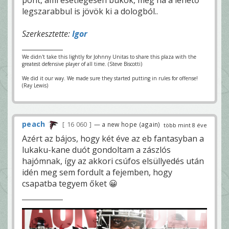
pont, ami esetlegesen bukok, még ha a lehető
legszarabbul is jövök ki a dologból..
Szerkesztette:
Igor
We didn't take this lightly for Johnny Unitas to share this plaza with the
greatest defensive player of all time. (Steve Biscotti)
We did it our way. We made sure they started putting in rules for offense!
(Ray Lewis)
peach
16 060
— a new hope (again)
több mint 8 éve
Azért az bájos, hogy két éve az eb fantasyban a
lukaku-kane duót gondoltam a zászlós
hajómnak, így az akkori csúfos elsüllyedés után
idén meg sem fordult a fejemben, hogy
csapatba tegyem őket 😀