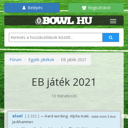
Belépés
Regisztráció
Fórum
Egyéb játékok
EB játék 2021
EB játék 2021
10 feliratkozó
eloel
3 232
— Hard working. Alpha male.
több mint 5 éve
Jackhammer.