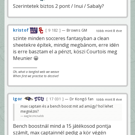
Szerintetek biztos 2 pont / Inui / Sabaly?
kristof
9 182
— Browns GM
több mint 8 éve
szinte minden socceres fantasyban a clean
sheetekre építek, mindig megbánom, erre idén
is erre basztam el a pénzt, köszi Courtois meg
Meunier 😀
Oh, what a tangled web we weave
When first we practise to deceive!
Igor
17 031
— Dr Kongó fan
több mint 8 éve
max captain és a bench boost mit ad amúgy? hol lehet
megnézni?
eaglesmcnabb
Bench boostnál mind a 15 játékosod pontja
számít, max captainnél pedig a kör végén