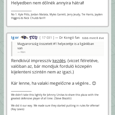
Helyedben nem dőlnék annyira hátra!!
No 1. Kyle Pitts, Jordan Mailata, Myles Garrett, Jerry Jeudy, Tre Harris, Jayden
Higgins és Nick Chubb fan!!!
Igor
17 031
— Dr Kongó fan
több mint 8 éve
Magyarország összetett #1 helyezettje is a ligánkban
van
Höri
Rendkívül impresszív
kezdés
. (viccet félretéve,
valóban az, bár mondjuk forduló közepén
kijelenteni szintén nem az igazi..)
Kár lenne, ha valaki megelőzne a végére... 😊
We didn't take this lightly for Johnny Unitas to share this plaza with the
greatest defensive player of all time. (Steve Biscotti)
We did it our way. We made sure they started putting in rules for offense!
(Ray Lewis)