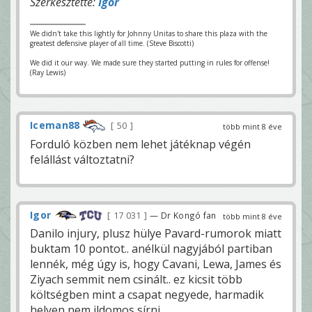
Szerkesztette:
Igor
We didn't take this lightly for Johnny Unitas to share this plaza with the
greatest defensive player of all time. (Steve Biscotti)
We did it our way. We made sure they started putting in rules for offense!
(Ray Lewis)
Iceman88
50
több mint 8 éve
Forduló közben nem lehet játéknap végén
felállást változtatni?
Igor
17 031
— Dr Kongó fan
több mint 8 éve
Danilo injury, plusz hülye Pavard-rumorok miatt
buktam 10 pontot.. anélkül nagyjából partiban
lennék, még úgy is, hogy Cavani, Lewa, James és
Ziyach semmit nem csinált.. ez kicsit több
költségben mint a csapat negyede, harmadik
helyen nem ildomos sírni...