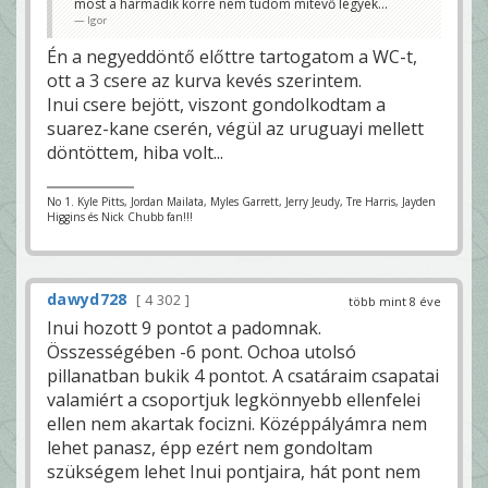
most a harmadik körre nem tudom mitévő legyek...
Igor
Én a negyeddöntő előttre tartogatom a WC-t,
ott a 3 csere az kurva kevés szerintem.
Inui csere bejött, viszont gondolkodtam a
suarez-kane cserén, végül az uruguayi mellett
döntöttem, hiba volt...
No 1. Kyle Pitts, Jordan Mailata, Myles Garrett, Jerry Jeudy, Tre Harris, Jayden
Higgins és Nick Chubb fan!!!
dawyd728
4 302
több mint 8 éve
Inui hozott 9 pontot a padomnak.
Összességében -6 pont. Ochoa utolsó
pillanatban bukik 4 pontot. A csatáraim csapatai
valamiért a csoportjuk legkönnyebb ellenfelei
ellen nem akartak focizni. Középpályámra nem
lehet panasz, épp ezért nem gondoltam
szükségem lehet Inui pontjaira, hát pont nem