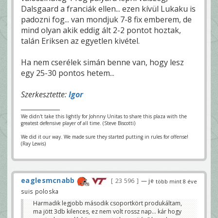
Dalsgaard a franciák ellen... ezen kívül Lukaku is
padozni fog... van mondjuk 7-8 fix emberem, de
mind olyan akik eddig ált 2-2 pontot hoztak,
talán Eriksen az egyetlen kivétel.
Ha nem cserélek simán benne van, hogy lesz
egy 25-30 pontos hetem...
Szerkesztette:
Igor
We didn't take this lightly for Johnny Unitas to share this plaza with the
greatest defensive player of all time. (Steve Biscotti)
We did it our way. We made sure they started putting in rules for offense!
(Ray Lewis)
eaglesmcnabb
23 596
— je
több mint 8 éve
suis poloska
Harmadik legjobb második csoportkört produkáltam,
ma jött 3db kilences, ez nem volt rossz nap... kár hogy