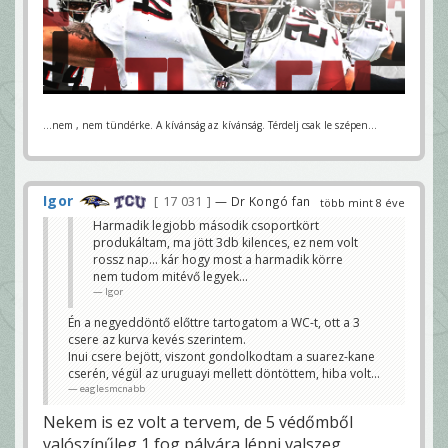
...nem , nem tündérke. A kívánság az kívánság. Térdelj csak le szépen...
Igor
17 031
— Dr Kongó fan
több mint 8 éve
Harmadik legjobb második csoportkört
produkáltam, ma jött 3db kilences, ez nem volt
rossz nap... kár hogy most a harmadik körre
nem tudom mitévő legyek...
Igor
Én a negyeddöntő előttre tartogatom a WC-t, ott a 3
csere az kurva kevés szerintem.
Inui csere bejött, viszont gondolkodtam a suarez-kane
cserén, végül az uruguayi mellett döntöttem, hiba volt...
eaglesmcnabb
Nekem is ez volt a tervem, de 5 védőmből
valószínűleg 1 fog pályára lépni valszeg,