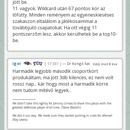
jött be.
11. vagyok. Wildcard után 67 pontos kör az
lófütty. Minden reményem az egyeneskieséses
szakaszon eltalálom a játékosaimmal a
továbbjutó csapatokat. Ha ott végig 11
pontszerzőm lesz, akkor kerülhetek be a top10-
be.
Igor
17 031
— Dr Kongó fan
több mint 8 éve
Harmadik legjobb második csoportkört
produkáltam, ma jött 3db kilences, ez nem volt
rossz nap... kár hogy most a harmadik körre
nem tudom mitévő legyek...
We didn't take this lightly for Johnny Unitas to share this plaza with the
greatest defensive player of all time. (Steve Biscotti)
We did it our way. We made sure they started putting in rules for offense!
(Ray Lewis)