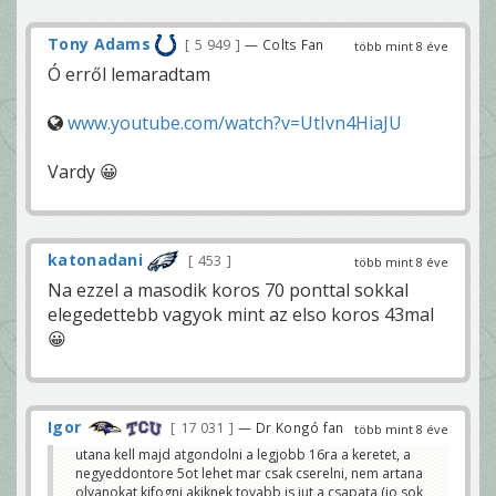
Tony Adams
5 949
— Colts Fan
több mint 8 éve
Ó erről lemaradtam
www.youtube.com/watch?v=UtIvn4HiaJU
Vardy 😀
katonadani
453
több mint 8 éve
Na ezzel a masodik koros 70 ponttal sokkal
elegedettebb vagyok mint az elso koros 43mal
😀
Igor
17 031
— Dr Kongó fan
több mint 8 éve
utana kell majd atgondolni a legjobb 16ra a keretet, a
negyeddontore 5ot lehet mar csak cserelni, nem artana
olyanokat kifogni akiknek tovabb is jut a csapata (jo sok