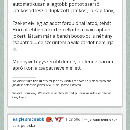
automatikusan a legtöbb pontot szerző
játékosod lesz a duplázott játékos(=a kapitány)
Ezeket elvileg az adott fordulónál látod, tehát
Höri pl. ebben a körben ellőtte a max captain
jokert, láttam már a bench boost-ot is néhány
csapatnál.... de szerintem a wild cardot nem írja
ki.
Mennyivel egyszerűbb lenne, ott lenne három
apró ikon a csapat neve mellett...
We didn't take this lightly for Johnny Unitas to share this plaza with the
greatest defensive player of all time. (Steve Biscotti)
We did it our way. We made sure they started putting in rules for offense!
(Ray Lewis)
eaglesmcnabb
23 596
— je
több mint 8 éve
suis poloska