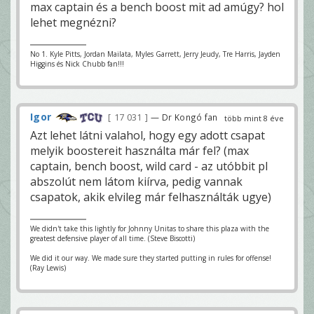
max captain és a bench boost mit ad amúgy? hol
lehet megnézni?
No 1. Kyle Pitts, Jordan Mailata, Myles Garrett, Jerry Jeudy, Tre Harris, Jayden
Higgins és Nick Chubb fan!!!
Igor
17 031
— Dr Kongó fan
több mint 8 éve
Azt lehet látni valahol, hogy egy adott csapat
melyik boostereit használta már fel? (max
captain, bench boost, wild card - az utóbbit pl
abszolút nem látom kiírva, pedig vannak
csapatok, akik elvileg már felhasználták ugye)
We didn't take this lightly for Johnny Unitas to share this plaza with the
greatest defensive player of all time. (Steve Biscotti)
We did it our way. We made sure they started putting in rules for offense!
(Ray Lewis)