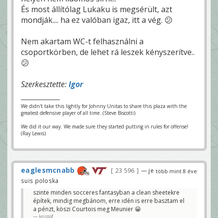
És most állítólag Lukaku is megsérült, azt
mondják.... ha ez valóban igaz, itt a vég. 😕
Nem akartam WC-t felhasználni a
csoportkörben, de lehet rá leszek kényszerítve..
😕
Szerkesztette:
Igor
We didn't take this lightly for Johnny Unitas to share this plaza with the
greatest defensive player of all time. (Steve Biscotti)
We did it our way. We made sure they started putting in rules for offense!
(Ray Lewis)
eaglesmcnabb
23 596
— je
több mint 8 éve
suis poloska
szinte minden socceres fantasyban a clean sheetekre
építek, mindig megbánom, erre idén is erre basztam el
a pénzt, köszi Courtois meg Meunier 😀
kristof