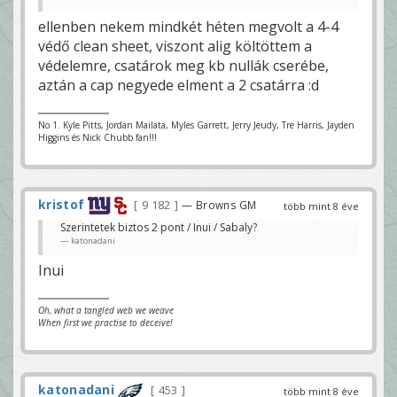
ellenben nekem mindkét héten megvolt a 4-4
védő clean sheet, viszont alig költöttem a
védelemre, csatárok meg kb nullák cserébe,
aztán a cap negyede elment a 2 csatárra :d
No 1. Kyle Pitts, Jordan Mailata, Myles Garrett, Jerry Jeudy, Tre Harris, Jayden
Higgins és Nick Chubb fan!!!
kristof
9 182
— Browns GM
több mint 8 éve
Szerintetek biztos 2 pont / Inui / Sabaly?
katonadani
Inui
Oh, what a tangled web we weave
When first we practise to deceive!
katonadani
453
több mint 8 éve