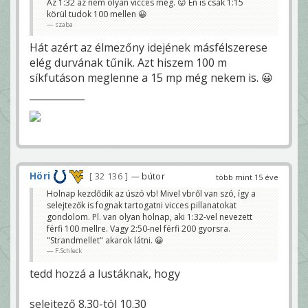
Az 1:32 az nem olyan vicces még. 😛 Én is csak 1:15
körül tudok 100 mellen 😀
szaba
Hát azért az élmezőny idejének másfélszerese
elég durvának tűnik. Azt hiszem 100 m
síkfutáson meglenne a 15 mp még nekem is. 😀
Höri
32 136
— bútor
több mint 15 éve
Holnap kezdődik az úszó vb! Mivel vbről van szó, így a
selejtezők is fognak tartogatni vicces pillanatokat
gondolom. Pl. van olyan holnap, aki 1:32-vel nevezett
férfi 100 mellre. Vagy 2:50-nel férfi 200 gyorsra.
"Strandmellet" akarok látni. 😀
F.Schleck
tedd hozzá a lustáknak, hogy
selejtező 8.30-tól 10.30