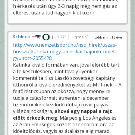
h érkezés után úgy 2-3 napig még nem gáz az
eltérés, utána tud nagyon kiütközni.
Schleck
11 271
— ʞɔǝlɥɔS
több mint 15 éve
http://www.nemzetisport.hu/nso_hirek/uszas-
hosszu-katinka-negy-amerikai-bajnoki-cimet-
gyujtott-2055428
Katinka kiváló formában van, jóval előrébb tart
a felkészülésben, mint tavaly ilyenkor –
kommentálta Kiss László szövetségi kapitány
itthonról a kiváló eredményeket az MTI-nek. – A
fejtörést csupán az okozza, hogy mennyire
tudja a csúcsformát átmenteni a december
tizenötödikén kezdődő dubaji rövid pályás
világbajnokságra,
ahová egy nappal a rajt
előtt érkezik meg.
Márpedig Los Angeles és
az Arab Emírségek között tizenhárom óra az
időeltolódás, vagyis az átállásra alig marad