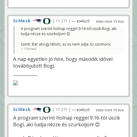
Schleck
11 271
— ʞɔǝlɥɔS
több mint 15 éve
A program szerint holnap reggel 9:16-tól úszik Bogi, aki
tudja nézze és szurkoljon! 😊
szerk: Bár ahogy látom, az es nem adja. Ez szomorú.
F.Schleck
A nap egyetlen jó híre, hogy második idővel
továbbjutott Bogi.
Schleck
11 271
— ʞɔǝlɥɔS
több mint 15 éve
A program szerint holnap reggel 9:16-tól úszik
Bogi, aki tudja nézze és szurkoljon! 😊