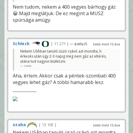
Nem tudom, nekem a 400 vegyes bárhogy gáz
😀 Majd meglátjuk. De ez megint a MUSZ
spúrsága amúgy.
Schleck
11 271
— ʞɔǝlɥɔS
több mint 15 éve
Nekem USÁban tanuló úszó csávó azt mondta, h
érkezés után úgy 2-3 napig még nem gáz az eltérés,
utána tud nagyon kiütközni.
szaba
Aha, értem. Akkor csak a péntek-szombati 400
vegyes lehet gáz? A többi hamarabb lesz.
szaba
13 105
több mint 15 éve
Nekem USÁban tanuló úszó csávó azt mondta,