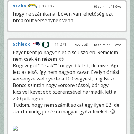
szaba
13 105
több mint 15 éve
hogy ne számítana, bőven van lehetőség ezt
breakout versenynek venni.
Schleck
11 271
— ʞɔǝlɥɔS
több mint 15 éve
Egyébként jó nagyon ez a sc úszó eb. Remélem
nem csak én nézem. 😊
Bogi végül """csak""" negyedik lett, de mivel Ági
lett az első, így nem nagyon zavar. Evelyn óriási
versenyzéssel nyerte a 100 vegyest, míg Biczó
Bence szintén nagy versenyzéssel, bár egy
kicsivel kevesebb szerencsével harmadik lett a
200 pillangón.
Tudom, hogy nem számít sokat egy ilyen EB, de
azért mindig jó nézni magyar győzelmeket. 😊