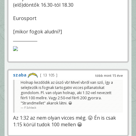
(elő)döntők 16.30-tól 18.30
Eurosport
[mikor fogok aludni?]
szaba
13 105
több mint 15 éve
Holnap kezdődik az úszó vb! Mivel vbről van szó, így a
selejtezők is fognak tartogatni vicces pillanatokat
gondolom. Pl. van olyan holnap, aki 1:32-vel nevezett
férfi 100 mellre. Vagy 2:50-nel férfi 200 gyorsra.
"Strandmellet" akarok látni. 😀
F.Schleck
Az 1:32 az nem olyan vicces még. 😛 Én is csak
1:15 körül tudok 100 mellen 😀