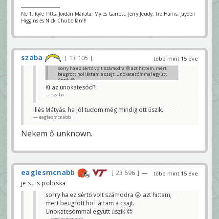
No 1. Kyle Pitts, Jordan Mailata, Myles Garrett, Jerry Jeudy, Tre Harris, Jayden
Higgins és Nick Chubb fan!!!
szaba
13 105
több mint 15 éve
sorry ha ez sértő volt számodra 😛 azt hittem, mert
beugrott hol láttam a csajt. Unokatesómmal együtt
úszik 😊
Ki az unokatesód?
eaglesmcnabb
szaba
Illés Mátyás. ha jól tudom még mindig ott úszik.
eaglesmcnabb
Nekem ő unknown.
eaglesmcnabb
23 596
—
több mint 15 éve
je suis poloska
sorry ha ez sértő volt számodra 😛 azt hittem,
mert beugrott hol láttam a csajt.
Unokatesómmal együtt úszik 😊
eaglesmcnabb