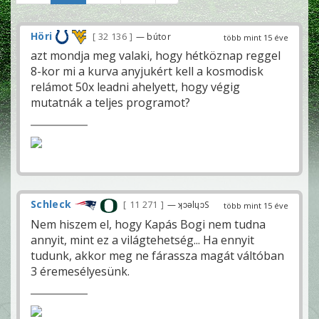
Höri
32 136
— bútor
több mint 15 éve
azt mondja meg valaki, hogy hétköznap reggel
8-kor mi a kurva anyjukért kell a kosmodisk
relámot 50x leadni ahelyett, hogy végig
mutatnák a teljes programot?
Schleck
11 271
— ʞɔǝlɥɔS
több mint 15 éve
Nem hiszem el, hogy Kapás Bogi nem tudna
annyit, mint ez a világtehetség... Ha ennyit
tudunk, akkor meg ne fárassza magát váltóban
3 éremesélyesünk.