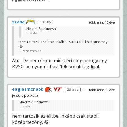
Higgins és Nick Chubb fan!!!
szaba
13 105
több mint 15 éve
Nekem ő unknown.
szaba
nem tartozik az elitbe. inkább csak stabil középmezőny.
😀
eaglesmcnabb
Aha. De nem értem miért éri meg amúgy egy
BVSC-be nyomni, havi 10k körüli tagdíjjal...
eaglesmcnabb
23 596
—
több mint 15 éve
je suis poloska
Nekem ő unknown.
szaba
nem tartozik az elitbe. inkább csak stabil
középmezőny. 😀