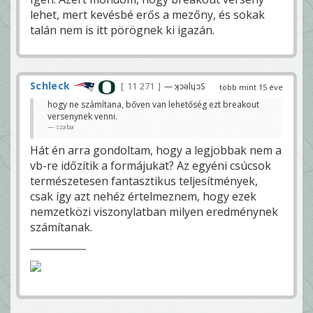
lehet, mert kevésbé erős a mezőny, és sokak
talán nem is itt pörögnek ki igazán.
Schleck
11 271
— ʞɔǝlɥɔS
több mint 15 éve
hogy ne számítana, bőven van lehetőség ezt breakout
versenynek venni.
szaba
Hát én arra gondoltam, hogy a legjobbak nem a
vb-re időzítik a formájukat? Az egyéni csúcsok
természetesen fantasztikus teljesítmények,
csak így azt nehéz értelmeznem, hogy ezek
nemzetközi viszonylatban milyen eredménynek
számítanak.