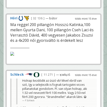
Höri
32 136
— bútor
több mint 15 éve
Ma reggel 200 pillangón Hosszú Katinka,100
mellen Gyurta Dani, 100 pillangón Cseh Laci és
Verrasztó Dávid, 400 vegyesen Jakabos Zsuzsi
és a 4x200 női gyorsváltó is érdekelt lesz
Schleck
11 271
— ʞɔǝlɥɔS
több mint 15 éve
Holnap kezdődik az úszó vb! Mivel vbről van
szó, így a selejtezők is fognak tartogatni vicces
pillanatokat gondolom. Pl. van olyan holnap, aki
1:32-vel nevezett férfi 100 mellre. Vagy 2:50-nel
férfi 200 gyorsra. "Strandmellet" akarok látni. 😀
F.Schleck