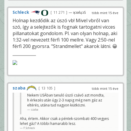
Schleck
11 271
— ʞɔǝlɥɔS
több mint 15 éve
Holnap kezdődik az úszó vb! Mivel vbről van
szó, így a selejtezők is fognak tartogatni vicces
pillanatokat gondolom. Pl. van olyan holnap, aki
1:32-vel nevezett férfi 100 mellre. Vagy 2:50-nel
férfi 200 gyorsra. "Strandmellet" akarok látni. 😀
szaba
13 105
több mint 15 éve
Nekem USÁban tanuló úszó csávó azt mondta,
h érkezés után úgy 2-3 napig még nem gáz az
eltérés, utána tud nagyon kiütközni.
szaba
Aha, értem. Akkor csak a péntek-szombati 400 vegyes
lehet gáz? A többi hamarabb lesz.
F.Schleck