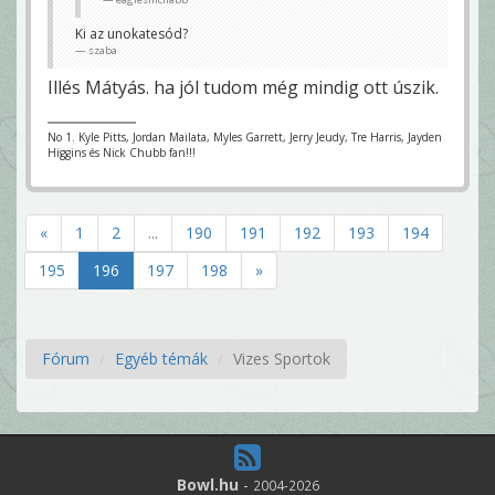
Ki az unokatesód?
szaba
Illés Mátyás. ha jól tudom még mindig ott úszik.
No 1. Kyle Pitts, Jordan Mailata, Myles Garrett, Jerry Jeudy, Tre Harris, Jayden
Higgins és Nick Chubb fan!!!
«
1
2
...
190
191
192
193
194
195
196
197
198
»
Fórum
Egyéb témák
Vizes Sportok
Bowl.hu
-
2004-2026