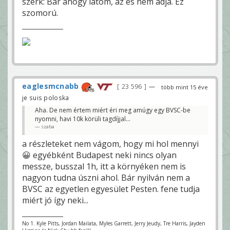
szerk: Bár ahogy látom, az es nem adja. Ez
szomorú.
eaglesmcnabb
23 596
—
több mint 15 éve
je suis poloska
Aha. De nem értem miért éri meg amúgy egy BVSC-be
nyomni, havi 10k körüli tagdíjjal...
szaba
a részleteket nem vágom, hogy mi hol mennyi
😀 egyébként Budapest neki nincs olyan
messze, busszal 1h, itt a környéken nem is
nagyon tudna úszni ahol. Bár nyilván nem a
BVSC az egyetlen egyesület Pesten. fene tudja
miért jó így neki...
No 1. Kyle Pitts, Jordan Mailata, Myles Garrett, Jerry Jeudy, Tre Harris, Jayden