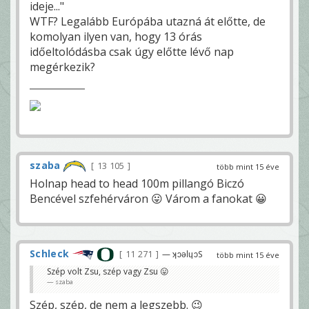
ideje..."
WTF? Legalább Európába utazná át előtte, de
komolyan ilyen van, hogy 13 órás
időeltolódásba csak úgy előtte lévő nap
megérkezik?
szaba
13 105
több mint 15 éve
Holnap head to head 100m pillangó Biczó
Bencével szfehérváron 😛 Várom a fanokat 😀
Schleck
11 271
— ʞɔǝlɥɔS
több mint 15 éve
Szép volt Zsu, szép vagy Zsu 😛
szaba
Szép, szép, de nem a legszebb. 😉