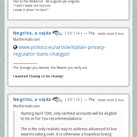
Hail to the Redskins! - Ad augusta per angusta
"I don't break the horizon
I erase it when I'm born"
Negritis, a vajda
60 114
— The
több mint 3 éve
Mathematician
www.politico.eu/article/italian-privacy-
regulator-bans-chatgpt/
The Stronger you become, the Weaker you really are.
I wanted Champ to be champ!
Negritis, a vajda
60 114
— The
több mint 3 éve
Mathematician
Starting April 15th, only verified accounts will be eligible
to be in For You recommendations.
The is the only realistic way to address advanced AI bot
swarms taking over. It is otherwise a hopeless losing