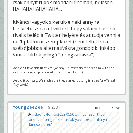
csak ennyit tudok mondani finoman, nőiesen:
HAHAHAHAHAHAHA....
Kíváncsi vagyok sikerült-e neki annyira
tönkrebasznia a Twittert, hogy valami hasonló
rivális belép a Twitter helyére és át tudja venni a
no 1 platform szerepkörét (nem feltétlen a
szélsőjobbos alternatívákra gondolok, inkább
Vine - Tiktok jellegű "őrségváltásra")
We didn't take this lightly for Johnny Unitas to share this plaza with the
greatest defensive player of all time. (Steve Biscotti)
We did it our way. We made sure they started putting in rules for offense!
(Ray Lewis)
YoungZeeZee
9 958
több mint 3 éve
index.hu/fomo/2023/02/09/influenszer-thevr-
forstner-csenge-uzlet-tiktok-youtube-pamkutya-
dancso-peter/