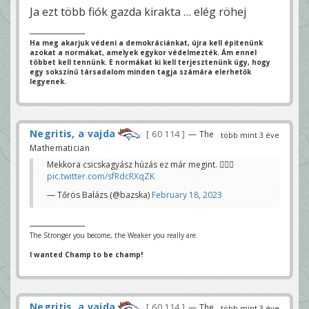
Ja ezt több fiók gazda kirakta … elég röhej
Ha meg akarjuk védeni a demokráciánkat, újra kell épitenünk
azokat a normákat, amelyek egykor védelmezték. Ám ennel
többet kell tennünk. E normákat ki kell terjesztenünk úgy, hogy
egy sokszínű társadalom minden tagja számára elerhetők
legyenek.
Negritis, a vajda
60 114
— The
több mint 3 éve
Mathematician
Mekkora csicskagyász húzás ez már megint. 🤦🏻‍♂️
pic.twitter.com/sfRdcRXqZK
— Tőrös Balázs (@bazska)
February 18, 2023
The Stronger you become, the Weaker you really are.
I wanted Champ to be champ!
Negritis, a vajda
60 114
— The
több mint 3 éve