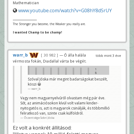
Mathematician
www.youtube.com/watch?v=G08hY8dSrUY
The Stronger you become, the Weaker you really are.
I wanted Champ to be champ!
warr_b
30 982
— Ő álla halála
több mint 3 éve
vérmosta fokán, Diadallal várta be végét.
1
8
6
Szóval Jóska már megint badarságokat beszélt,
e
köszi 😁
f
e
warr_b
l
i
Vagy nem magyarnyelvűről olvastam még pár éve.
r
a
Sőt, az animációsokon kívül volt valami kinder-
t
nyitogatós is, azt is magyarok csinálják, és többmillió
k
o
feliratkozó van, szinte csak külföldről.
z
Őszentsége Sobri Jóska
ó
j
Ez volt a konkrét állításod:
a
v
a