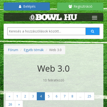
Belépés
Regisztráció
Fórum
Egyéb témák
Web 3.0
Web 3.0
10 feliratkozó
«
1
2
3
4
5
6
7
8
...
25
26
»