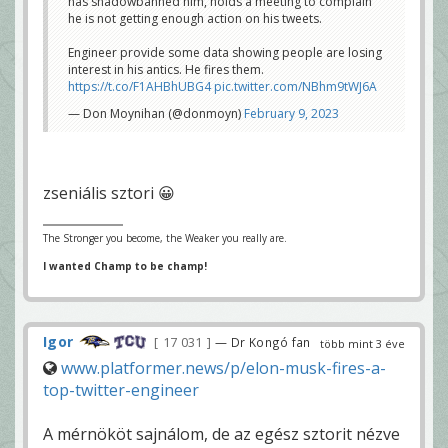
has shadowbanned him, holds a meeting to complain
he is not getting enough action on his tweets.
Engineer provide some data showing people are losing
interest in his antics. He fires them.
https://t.co/F1AHBhUBG4
pic.twitter.com/NBhm9tWJ6A
— Don Moynihan (@donmoyn)
February 9, 2023
zseniális sztori 😀
The Stronger you become, the Weaker you really are.
I wanted Champ to be champ!
Igor
17 031
— Dr Kongó fan
több mint 3 éve
www.platformer.news/p/elon-musk-fires-a-
top-twitter-engineer
A mérnököt sajnálom, de az egész sztorit nézve