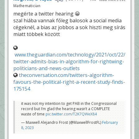
Mathematician
megérte a twitter hearing 😀
szal hiába vannak főleg balosok a social media
cégeknél, a bias az jobbos a sok hiszti meg sírás
miatt többek között
www.theguardian.com/technology/2021/oct/22/
twitter-admits-bias-in-algorithm-for-rightwing-
politicians-and-news-outlets
theconversation.com/twitters-algorithm-
favours-the-political-right-a-recent-study-finds-
175154
it was not my intention to get PAB in the Congressional
record but I’m glad the hearing wasn’t a COMPLETE
waste of time
pic.twitter.com/T2K7QWeX84
— Maxwell Alejandro Frost (@MaxwellFrostFL)
February
8, 2023