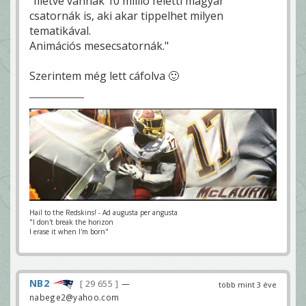
"Illetve vannak 10 millió feletti magyar
n
csatornák is, aki akar tippelhet milyen
,
i
tematikával.
t
t
Animációs mesecsatornák."
a
z
v
Szerintem még lett cáfolva 🙂
o
l
t
a
l
é
n
y
e
g
e
a
m
o
n
d
a
Hail to the Redskins! - Ad augusta per angusta
n
d
"I don't break the horizon
ó
I erase it when I'm born"
m
n
a
k
,
h
NB2
29 655
—
több mint 3 éve
o
g
nabege2@yahoo.com
y