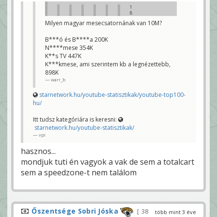
e
1
l
8
n
6
e
Milyen magyar mesecsatornának van 10M?
e
m
f
t
e
u
B***ó és B****a 200K
l
d
N****mese 354K
i
o
r
K**s TV 447K
m
a
k
K***kmese, ami szerintem kb a legnézettebb,
t
é
k
898K
p
o
z
warr_b
z
e
ó
l
starnetwork.hu/youtube-statisztikak/youtube-top100-
j
n
a
hu/
i
v
,
a
h
n
Itt tudsz kategóriára is keresni:
o
,
g
starnetwork.hu/youtube-statisztikak/
i
y
vpi
t
e
t
z
a
e
hasznos...
z
n
v
mondjuk tuti én vagyok a vak de sem a totalcart
n
o
y
l
sem a speedzone-t nem találom
i
t
e
a
m
l
b
é
e
n
r
y
t
Őszentsége Sobri Jóska
e
38
több mint 3 éve
é
g