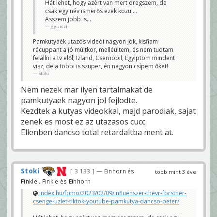
Hát lehet, hogy azért van mert öregszem, de
csak egy név ismerős ezek közül...
Asszem jobb is...
gyurczi
Pamkutyáék utazós videói nagyon jók, kisfiam
rácuppant a jó múltkor, melléültem, és nem tudtam
felállni a tv elől, Izland, Csernobil, Egyiptom mindent
visz, de a többi is szuper, én nagyon csípem őket!
Stoki
Nem nezek mar ilyen tartalmakat de
pamkutyaek nagyon jol fejlodte.
Kezdtek a kutyas videokkal, majd parodiak, sajat
zenek es most ez az utazasos cucc.
Ellenben dancso total retardaltba ment at.
Stoki
3 133
— Einhorn és
több mint 3 éve
Finkle...Finkle és Einhorn
index.hu/fomo/2023/02/09/influenszer-thevr-forstner-
csenge-uzlet-tiktok-youtube-pamkutya-dancso-peter/