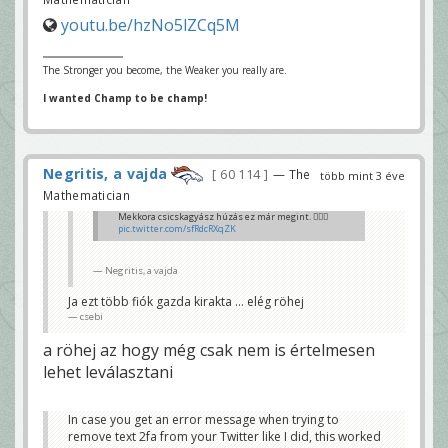
youtu.be/hzNo5lZCq5M
The Stronger you become, the Weaker you really are.
I wanted Champ to be champ!
Negritis, a vajda
60 114
— The
több mint 3 éve
Mathematician
Mekkora csicskagyász húzás ez már megint. 🤦🏻‍♂️
pic.twitter.com/sfRdcRXqZK
— Tőrös Balázs (@bazska)
February 18, 2023
Negritis, a vajda
Ja ezt több fiók gazda kirakta … elég röhej
csebi
a röhej az hogy még csak nem is értelmesen
lehet leválasztani
In case you get an error message when trying to
remove text 2fa from your Twitter like I did, this worked