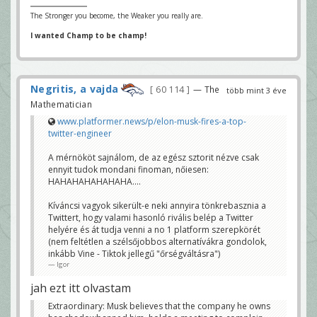
The Stronger you become, the Weaker you really are.
I wanted Champ to be champ!
Negritis, a vajda
60 114
— The
több mint 3 éve
Mathematician
www.platformer.news/p/elon-musk-fires-a-top-
twitter-engineer
A mérnököt sajnálom, de az egész sztorit nézve csak
ennyit tudok mondani finoman, nőiesen:
HAHAHAHAHAHAHA....
Kíváncsi vagyok sikerült-e neki annyira tönkrebasznia a
Twittert, hogy valami hasonló rivális belép a Twitter
helyére és át tudja venni a no 1 platform szerepkörét
(nem feltétlen a szélsőjobbos alternatívákra gondolok,
inkább Vine - Tiktok jellegű "őrségváltásra")
Igor
jah ezt itt olvastam
Extraordinary: Musk believes that the company he owns