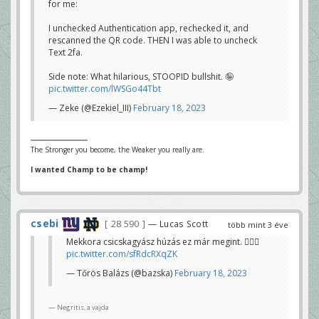
for me:
I unchecked Authentication app, rechecked it, and
rescanned the QR code. THEN I was able to uncheck
Text 2fa.
Side note: What hilarious, STOOPID bullshit. 🤪
pic.twitter.com/lWSGo44Tbt
— Zeke (@Ezekiel_III)
February 18, 2023
The Stronger you become, the Weaker you really are.
I wanted Champ to be champ!
csebi
28 590
— Lucas Scott
több mint 3 éve
Mekkora csicskagyász húzás ez már megint. 🤦🏻‍♂️
pic.twitter.com/sfRdcRXqZK
— Tőrös Balázs (@bazska)
February 18, 2023
Negritis, a vajda