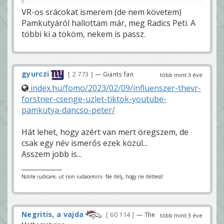
VR-os srácokat ismerem (de nem követem)
Pamkutyáról hallottam már, meg Radics Peti. A
többi ki a tököm, nekem is passz.
gyurczi
2 773
— Giants fan
több mint 3 éve
index.hu/fomo/2023/02/09/influenszer-thevr-
forstner-csenge-uzlet-tiktok-youtube-
pamkutya-dancso-peter/
Hát lehet, hogy azért van mert öregszem, de
csak egy név ismerős ezek közül...
Asszem jobb is...
Nolite iudicare, ut non iudacemini. Ne ítélj, hogy ne ítéltess!
Negritis, a vajda
60 114
— The
több mint 3 éve