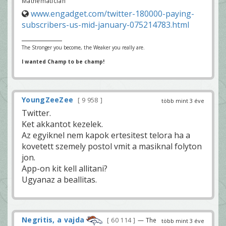
Mathematician
www.engadget.com/twitter-180000-paying-
subscribers-us-mid-january-075214783.html
The Stronger you become, the Weaker you really are.
I wanted Champ to be champ!
YoungZeeZee
9 958
több mint 3 éve
Twitter.
Ket akkantot kezelek.
Az egyiknel nem kapok ertesitest telora ha a
kovetett szemely postol vmit a masiknal folyton
jon.
App-on kit kell allitani?
Ugyanaz a beallitas.
Negritis, a vajda
60 114
— The
több mint 3 éve