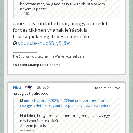
hallottam már, meg Radics Peti. A többi ki a tököm,
nekem is passz.
NB2
dancsót is tuti láttad már, amúgy az eredeti
forbes cikkben vnanak leírások is
fókicsopiék meg itt beszélnek róla
youtu.be/hup8B_yS_6w
The Stronger you become, the Weaker you really are.
I wanted Champ to be champ!
NB2
29 655
—
több mint 3 éve
nabege2@yahoo.com
index.hu/fomo/2023/02/09/influenszer-thevr-forstner-
csenge-uzlet-tiktok-youtube-pamkutya-dancso-peter/
Hát lehet, hogy azért van mert öregszem, de csak egy
név ismerős ezek közül...
Asszem jobb is...
gyurczi