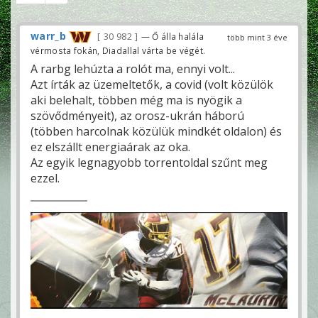
warr_b
30 982
— Ő álla halála
több mint 3 éve
vérmosta fokán, Diadallal várta be végét.
A rarbg lehúzta a rolót ma, ennyi volt...
Azt írták az üzemeltetők, a covid (volt közülök
aki belehalt, többen még ma is nyögik a
szövődményeit), az orosz-ukrán háború
(többen harcolnak közülük mindkét oldalon) és
ez elszállt energiaárak az oka.
Az egyik legnagyobb torrentoldal szűnt meg
ezzel.