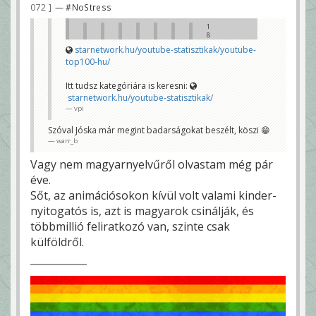
r
072
— #NoStress
e
d
a
e
m
1
k
o
8
e
n
6
l
starnetwork.hu/youtube-statisztikak/youtube-
d
e
😊
a
top100-hu/
f
n
e
d
N
l
B
ó
Itt tudsz kategóriára is keresni:
i
2
m
r
starnetwork.hu/youtube-statisztikak/
n
a
vpi
É
a
t
r
k
k
t
,
o
Szóval Jóska már megint badarságokat beszélt, köszi 😁
e
h
z
warr_b
t
o
ó
t
g
j
e
y
Vagy nem magyarnyelvűről olvastam még pár
a
m
e
v
a
éve.
l
a
m
n
n
Sőt, az animációsokon kívül volt valami kinder-
ú
e
,
g
m
i
nyitogatós is, azt is magyarok csinálják, és
y
t
t
.
u
t
többmillió feliratkozó van, szinte csak
😀
d
a
H
o
z
külföldről.
a
m
v
b
k
o
e
é
l
l
p
t
e
z
a
g
e
l
o
l
é
n
n
n
d
i
y