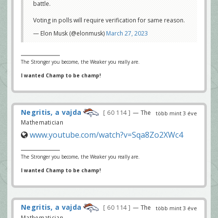
battle.
Voting in polls will require verification for same reason.
— Elon Musk (@elonmusk)
March 27, 2023
The Stronger you become, the Weaker you really are.
I wanted Champ to be champ!
Negritis, a vajda
60 114
— The
több mint 3 éve
Mathematician
www.youtube.com/watch?v=Sqa8Zo2XWc4
The Stronger you become, the Weaker you really are.
I wanted Champ to be champ!
Negritis, a vajda
60 114
— The
több mint 3 éve
Mathematician