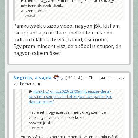
Hát lehet, hogy azért van mert öregszem, de csak egy
név ismerős ezek közül...
Asszem jobb is...
gyurczi
Pamkutyáék utazós videói nagyon jók, kisfiam
rácuppant a jó múltkor, melléültem, és nem
tudtam felállni a tv elől, Izland, Csernobil,
Egyiptom mindent visz, de a többi is szuper, én
nagyon csípem őket!
Negritis, a vajda
60 114
— The
több mint 3 éve
Mathematician
index.hu/fomo/2023/02/09/influenszer-thevr-
forstner-csenge-uzlet-tiktok-youtube-pamkutya-
dancso-peter/
Hát lehet, hogy azért van mert öregszem, de
csak egy név ismerős ezek közül...
Asszem jobb is...
gyurczi
VR-os srácokat ismerem (de nem követem) Pamkutyáról