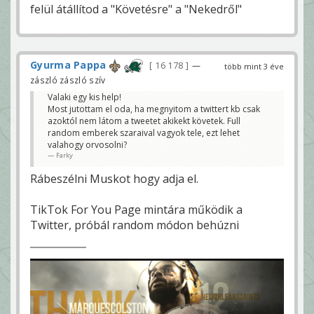
felül átállítod a "Követésre" a "Nekedről"
Gyurma Pappa
16 178
—
több mint 3 éve
zászló zászló szív
Valaki egy kis help!
Most jutottam el oda, ha megnyitom a twittert kb csak
azoktól nem látom a tweetet akikekt követek. Full
random emberek szaraival vagyok tele, ezt lehet
valahogy orvosolni?
Farky
Rábeszélni Muskot hogy adja el.
TikTok For You Page mintára működik a
Twitter, próbál random módon behúzni