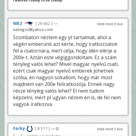
I wanted Champ to be champ!
NB2
29 662
—
több mint 3 éve
nabege2@yahoo.com
Szombaton néztem egy yt tartalmat, ahol a
végén emberünk azt kérte, hogy iratkozzatok
fel a csatornára, mert célja, hogy idén elérje a
200e-t. Aztán este végiggondoltam. Ez a szám
tényleg valós lehet? Mivel magyar nyelvű csati,
ezért csak magyar nyelvű emberek jöhetnek
szóba, én nagyon sokallom, hogy már most
majdnem van 200e feliratkozója. Ennek nagy
része tényleg valós lehet? El nem tudom
képzelni, mert pl ugyan nézem én is, de fel nem
vagyok iratkozva.
Farky
8 517
— ℧
több mint 3 éve