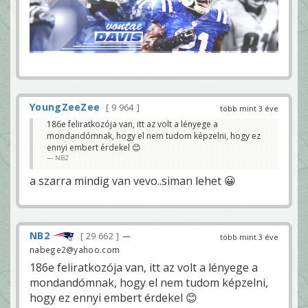
YoungZeeZee
9 964
több mint 3 éve
186e feliratkozója van, itt az volt a lényege a
mondandómnak, hogy el nem tudom képzelni, hogy ez
ennyi embert érdekel 😊
NB2
a szarra mindig van vevo..siman lehet 😀
NB2
29 662
—
több mint 3 éve
nabege2@yahoo.com
186e feliratkozója van, itt az volt a lényege a
mondandómnak, hogy el nem tudom képzelni,
hogy ez ennyi embert érdekel 😊