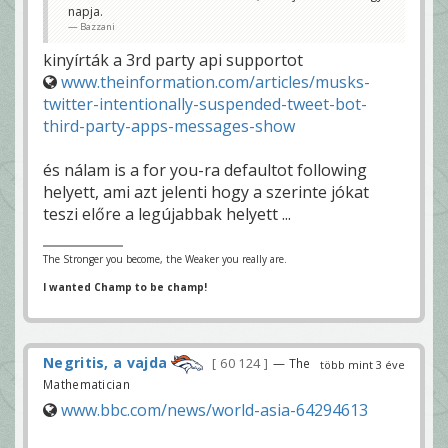
napja.
Bazzani
kinyírták a 3rd party api supportot
www.theinformation.com/articles/musks-
twitter-intentionally-suspended-tweet-bot-
third-party-apps-messages-show
és nálam is a for you-ra defaultot following
helyett, ami azt jelenti hogy a szerinte jókat
teszi előre a legújabbak helyett ...
The Stronger you become, the Weaker you really are.
I wanted Champ to be champ!
Negritis, a vajda
60 124
— The
több mint 3 éve
Mathematician
www.bbc.com/news/world-asia-64294613