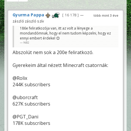
Gyurma Pappa
16 178
—
több mint 3 éve
zászló zászló szív
186e feliratkozója van, itt az volt a lényege a
mondandómnak, hogy el nem tudom képzelni, hogy ez
ennyi embert érdekel 😊
NB2
Abszolút nem sok a 200e feliratkozó.
Gyerekeim által nézett Minecraft csatornák:
@Rolix
244K subscribers
@uborcraft
627K subscribers
@PGT_Dani
178K subscribers