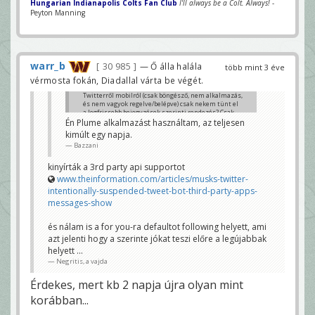
Hungarian Indianapolis Colts Fan Club
I'll always be a Colt. Always!
-
Peyton Manning
warr_b
30 985
— Ő álla halála
több mint 3 éve
vérmosta fokán, Diadallal várta be végét.
Twitterről mobilról (csak böngésző, nem alkalmazás,
és nem vagyok regelve/belépve) csak nekem tünt el
a legfrissebb bejegyzések szerinti rendezés? Csak
legnépszerűbbek vannak, meg személyek, képek,
Én Plume alkalmazást használtam, az teljesen
videók 🙁
kimúlt egy napja.
warr_b
Bazzani
kinyírták a 3rd party api supportot
www.theinformation.com/articles/musks-twitter-
intentionally-suspended-tweet-bot-third-party-apps-
messages-show
és nálam is a for you-ra defaultot following helyett, ami
azt jelenti hogy a szerinte jókat teszi előre a legújabbak
helyett ...
Negritis, a vajda
Érdekes, mert kb 2 napja újra olyan mint
korábban...