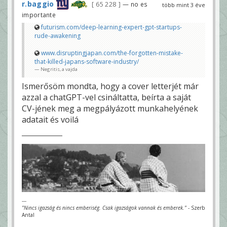
r.baggio
65 228
— no es
több mint 3 éve
importante
futurism.com/deep-learning-expert-gpt-startups-
rude-awakening
www.disruptingjapan.com/the-forgotten-mistake-
that-killed-japans-software-industry/
Negritis, a vajda
Ismerősöm mondta, hogy a cover letterjét már
azzal a chatGPT-vel csináltatta, beírta a saját
CV-jének meg a megpályázott munkahelyének
adatait és voilá
---
"Nincs igazság és nincs emberiség. Csak igazságok vannak és emberek."
- Szerb
Antal