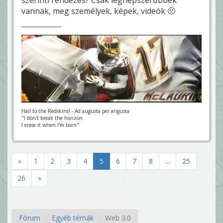
vannak, meg személyek, képek, videók 🙁
Hail to the Redskins! - Ad augusta per angusta
"I don't break the horizon
I erase it when I'm born"
«
1
2
3
4
5
6
7
8
...
25
26
»
Fórum
Egyéb témák
Web 3.0