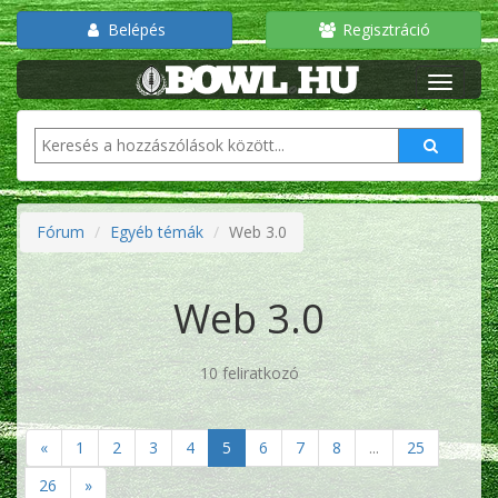
Belépés
Regisztráció
Fórum
Egyéb témák
Web 3.0
Web 3.0
10 feliratkozó
«
1
2
3
4
5
6
7
8
...
25
26
»