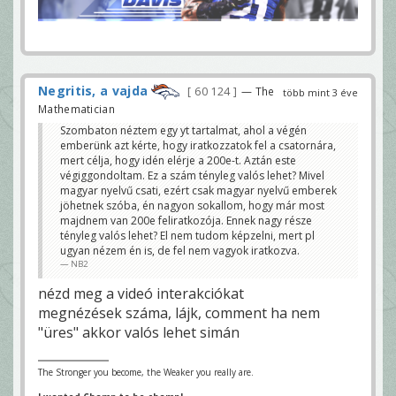
Negritis, a vajda
60 124
— The
több mint 3 éve
Mathematician
Szombaton néztem egy yt tartalmat, ahol a végén
emberünk azt kérte, hogy iratkozzatok fel a csatornára,
mert célja, hogy idén elérje a 200e-t. Aztán este
végiggondoltam. Ez a szám tényleg valós lehet? Mivel
magyar nyelvű csati, ezért csak magyar nyelvű emberek
jöhetnek szóba, én nagyon sokallom, hogy már most
majdnem van 200e feliratkozója. Ennek nagy része
tényleg valós lehet? El nem tudom képzelni, mert pl
ugyan nézem én is, de fel nem vagyok iratkozva.
NB2
nézd meg a videó interakciókat
megnézések száma, lájk, comment ha nem
"üres" akkor valós lehet simán
The Stronger you become, the Weaker you really are.