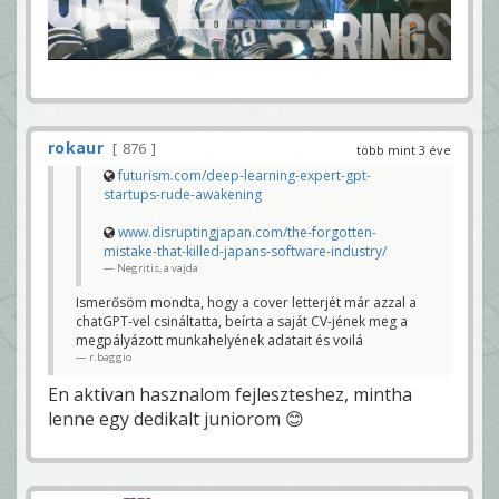
rokaur
876
több mint 3 éve
futurism.com/deep-learning-expert-gpt-
startups-rude-awakening
www.disruptingjapan.com/the-forgotten-
mistake-that-killed-japans-software-industry/
Negritis, a vajda
Ismerősöm mondta, hogy a cover letterjét már azzal a
chatGPT-vel csináltatta, beírta a saját CV-jének meg a
megpályázott munkahelyének adatait és voilá
r.baggio
En aktivan hasznalom fejleszteshez, mintha
lenne egy dedikalt juniorom 😊