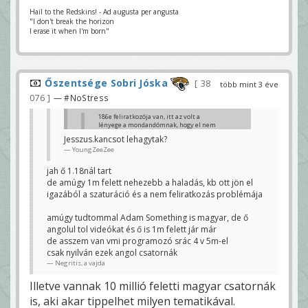
Hail to the Redskins! - Ad augusta per angusta
"I don't break the horizon
I erase it when I'm born"
Őszentsége Sobri Jóska
38
több mint 3 éve
076
— #NoStress
186e feliratkozója van, itt az volt a
lényege a mondandómnak, hogy el nem
tudom képzelni, hogy ez ennyi embert
Jesszus.kancsot lehagytak?
érdekel 😊
YoungZeeZee
NB2
Értettem amúgy. 😀 Ha belegondolsz ez amúgy a
jah ő 1.18nál tart
magyar lakosság ~2 százaléka. Pamkutyának 1,36
de amúgy 1m felett nehezebb a haladás, kb ott jön el
millió van most és ha jól látom ezzel a
"legfeliratkozottabb" csatorna itthon.
igazából a szaturáció és a nem feliratkozás problémája
dugo93
amúgy tudtommal Adam Something is magyar, de ő
angolul tol videókat és ő is 1m felett jár már
de asszem van vmi programozó srác 4 v 5m-el
csak nyilván ezek angol csatornák
Negritis, a vajda
Illetve vannak 10 millió feletti magyar csatornák
is, aki akar tippelhet milyen tematikával.