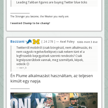
Leading Taliban figures are buying Twitter blue ticks
The Stronger you become, the Weaker you really are.
I wanted Champ to be champ!
Bazzani
24 278
— Axel Foley
több mint 3 éve
Twitterről mobilról (csak böngésző, nem alkalmazás, és
nem vagyok regelve/belépve) csak nekem tünt el a
legfrissebb bejegyzések szerinti rendezés? Csak
legnépszerűbbek vannak, meg személyek, képek,
videók 🙁
warr_b
Én Plume alkalmazást használtam, az teljesen
kimúlt egy napja.