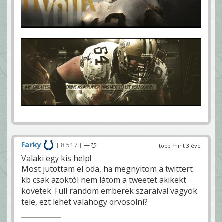
Farky
8 517
— ℧
több mint 3 éve
Valaki egy kis help!
Most jutottam el oda, ha megnyitom a twittert
kb csak azoktól nem látom a tweetet akikekt
követek. Full random emberek szaraival vagyok
tele, ezt lehet valahogy orvosolni?