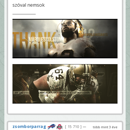
szóval nemsok
zsomborparrag
15 710
—
több mint 3 éve