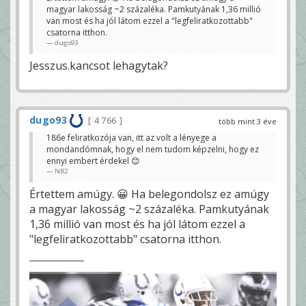
magyar lakosság ~2 százaléka. Pamkutyának 1,36 millió
van most és ha jól látom ezzel a "legfeliratkozottabb"
csatorna itthon.
dugo93
Jesszus.kancsot lehagytak?
dugo93
4 766
több mint 3 éve
186e feliratkozója van, itt az volt a lényege a
mondandómnak, hogy el nem tudom képzelni, hogy ez
ennyi embert érdekel 😊
NB2
Értettem amúgy. 😀 Ha belegondolsz ez amúgy
a magyar lakosság ~2 százaléka. Pamkutyának
1,36 millió van most és ha jól látom ezzel a
"legfeliratkozottabb" csatorna itthon.