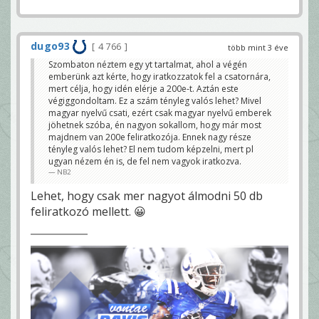
dugo93
4 766
több mint 3 éve
Szombaton néztem egy yt tartalmat, ahol a végén
emberünk azt kérte, hogy iratkozzatok fel a csatornára,
mert célja, hogy idén elérje a 200e-t. Aztán este
végiggondoltam. Ez a szám tényleg valós lehet? Mivel
magyar nyelvű csati, ezért csak magyar nyelvű emberek
jöhetnek szóba, én nagyon sokallom, hogy már most
majdnem van 200e feliratkozója. Ennek nagy része
tényleg valós lehet? El nem tudom képzelni, mert pl
ugyan nézem én is, de fel nem vagyok iratkozva.
NB2
Lehet, hogy csak mer nagyot álmodni 50 db
feliratkozó mellett. 😀