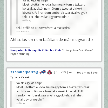
Valaki egy kis help!
Most jutottam el oda, ha megnyitom a twittert
kb csak azoktól nem látom a tweetet akikekt
követek. Full random emberek szaraival vagyok
tele, ezt lehet valahogy orvosolni?
Farky
felül átállítod a "Követésre" a "Nekedről"
shawnka
Ahha, ios-en nem találtam de már megvan thx
Hungarian Indianapolis Colts Fan Club
I'll always be a Colt. Always!
-
Peyton Manning
zsomborparrag
15 710
—
több mint 3 éve
Tyrone Creek
Valaki egy kis help!
Most jutottam el oda, ha megnyitom a twittert kb csak
azoktól nem látom a tweetet akikekt követek. Full
random emberek szaraival vagyok tele, ezt lehet
valahogy orvosolni?
Farky