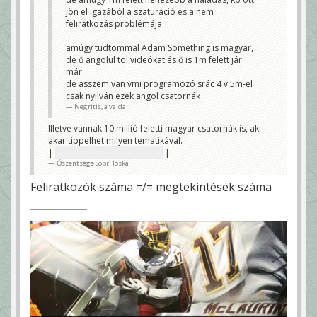
NB2
jön el igazából a szaturáció és a nem
feliratkozás problémája
Értettem amúgy. 😀 Ha belegondolsz ez
amúgy a magyar lakosság ~2 százaléka.
Pamkutyának 1,36 millió van most és ha
amúgy tudtommal Adam Something is magyar,
jól látom ezzel a "legfeliratkozottabb"
de ő angolul tol videókat és ő is 1m felett jár
csatorna itthon.
dugo93
már
de asszem van vmi programozó srác 4 v 5m-el
Jesszus.kancsot lehagytak?
csak nyilván ezek angol csatornák
YoungZeeZee
Negritis, a vajda
Illetve vannak 10 millió feletti magyar csatornák is, aki
akar tippelhet milyen tematikával.
|
Animációs mesecsatornák.
|
Őszentsége Sobri Jóska
Feliratkozók száma =/= megtekintések száma