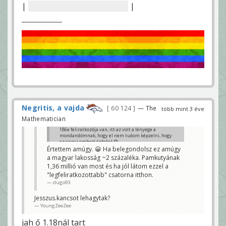
|
Animációs mesecsatornák.
|
Negritis, a vajda
60 124
— The
több mint 3 éve
Mathematician
186e feliratkozója van, itt az volt a lényege a
mondandómnak, hogy el nem tudom képzelni, hogy
ez ennyi embert érdekel 😊
Értettem amúgy. 😀 Ha belegondolsz ez amúgy
NB2
a magyar lakosság ~2 százaléka. Pamkutyának
1,36 millió van most és ha jól látom ezzel a
"legfeliratkozottabb" csatorna itthon.
dugo93
Jesszus.kancsot lehagytak?
YoungZeeZee
jah ő 1.18nál tart