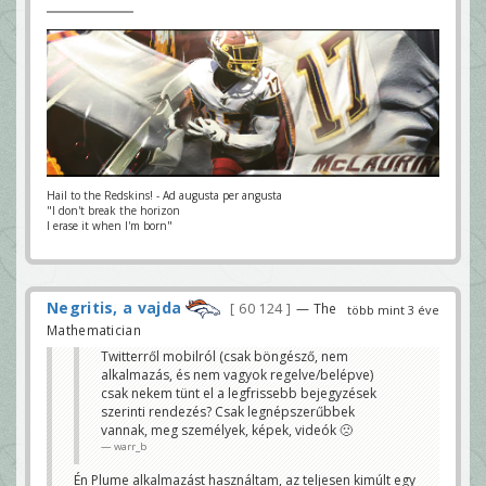
Hail to the Redskins! - Ad augusta per angusta
"I don't break the horizon
I erase it when I'm born"
Negritis, a vajda
60 124
— The
több mint 3 éve
Mathematician
Twitterről mobilról (csak böngésző, nem
alkalmazás, és nem vagyok regelve/belépve)
csak nekem tünt el a legfrissebb bejegyzések
szerinti rendezés? Csak legnépszerűbbek
vannak, meg személyek, képek, videók 🙁
warr_b
Én Plume alkalmazást használtam, az teljesen kimúlt egy