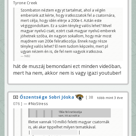
Tyrone Creek
Szombaton néztem egy yt tartalmat, ahol a végén
emberünk azt kérte, hogy iratkozzatok fel a csatornára,
mert célja, hogy idén elérje a 200e-t. Aztán este
végiggondoltam. Ez a szám tényleg valós lehet? Mivel
magyar nyelvű csati, ezért csak magyar nyelvű emberek
jöhetnek szóba, én nagyon sokallom, hogy már most
majdnem van 200e feliratkozója. Ennek nagy része
tényleg valós lehet? El nem tudom képzelni, mert pl
ugyan nézem én is, de fel nem vagyok iratkozva.
NB2
hát de muszáj bemondani ezt minden videóban,
mert ha nem, akkor nem is vagy igazi youtuber!
Őszentsége Sobri Jóska
38
több mint 3 éve
076
— #NoStress
186e feliratkozója
van, itt az volt a
lényege a
Illetve vannak 10 millió feletti magyar csatornák
mondandómnak,
is, aki akar tippelhet milyen tematikával.
hogy el nem tudom
képzelni, hogy ez
|
Animációs mesecsatornák.
|
ennyi embert