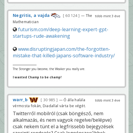
Negritis, a vajda
60 124
— The
több mint 3 éve
Mathematician
futurism.com/deep-learning-expert-gpt-
startups-rude-awakening
www.disruptingjapan.com/the-forgotten-
mistake-that-killed-japans-software-industry/
The Stronger you become, the Weaker you really are.
I wanted Champ to be champ!
warr_b
30 985
— Ő álla halála
több mint 3 éve
vérmosta fokán, Diadallal várta be végét.
Twitterről mobilról (csak böngésző, nem
alkalmazás, és nem vagyok regelve/belépve)
csak nekem tünt el a legfrissebb bejegyzések
szerinti rendezés? Csak legnépszerűbbek