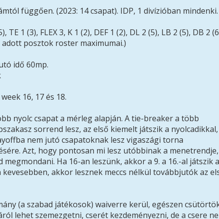
zámtól függően. (2023: 14 csapat). IDP, 1 divízióban mindenki.
 TE 1 (3), FLEX 3, K 1 (2), DEF 1 (2), DL 2 (5), LB 2 (5), DB 2 (6
az adott posztok roster maximumai.)
jutó idő 60mp.
k
 week 16, 17 és 18.
jobb nyolc csapat a mérleg alapján. A tie-breaker a több
szakasz sorrend lesz, az első kiemelt játszik a nyolcadikkal,
layoffba nem jutó csapatoknak lesz vigaszági torna
ntésére. Azt, hogy pontosan mi lesz utóbbinak a menetrendje,
 megmondani. Ha 16-an leszünk, akkor a 9. a 16.-al játszik 
Ha kevesebben, akkor lesznek meccs nélkül továbbjutók az el
omány (a szabad játékosok) waiverre kerül, egészen csütörtö
listáról lehet szemezgetni, cserét kezdeményezni, de a csere n