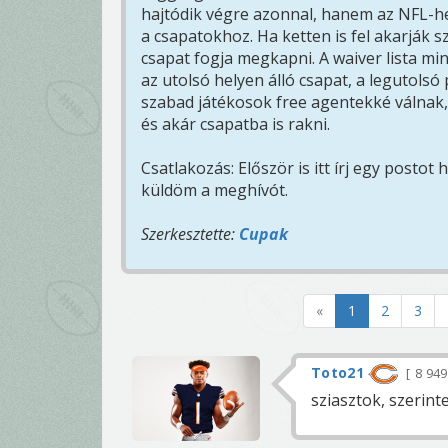
hajtódik végre azonnal, hanem az NFL-h
a csapatokhoz. Ha ketten is fel akarják s
csapat fogja megkapni. A waiver lista mind
az utolsó helyen álló csapat, a legutolsó
szabad játékosok free agentekké válnak, 
és akár csapatba is rakni.
Csatlakozás: Először is itt írj egy posto
küldöm a meghívót.
Szerkesztette:
Cupak
«
1
2
3
Toto21
8 94
sziasztok, szerint