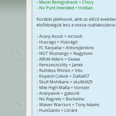
-
Mezei Remigránsok = Chory
-
No Punt Intended = trolltan
Korábbi játékosok, akik az előző években
elsőbbségük lesz a vissza-csatlakozásra 
- Arany Aszok = mrzsolt
- Husrago = Húsrágó
- FC Karpatia = AntonyJenkins
- NGT Mustangs = Nagytomi
- Alföld Alders = Giowa
- Kenszeszszitty = Janek
- Ruthless Rhinos = Vito
- Kispesti Csíkok = DaRaI07
- Skull Mohikans = skullkill29
- Mile High Mafia = Vonster
- Aranyasok = gaborik
- No Ragrets = Borbinho
- Waiver Warriors = Tony Adams
- HunGiants = Lóránt