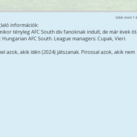
több mint 1 
laló információk:
mikor tényleg AFC South div fanoknak indult, de már évek ót
e: Hungarian AFC South. League managers: Cupak, Vieri.
l azok, akik idén (2024) játszanak. Pirossal azok, akik nem