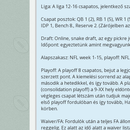
Liga: A liga 12-16 csapatos, jelentkező s
Csapat posztok: QB 1 (2), RB 1 (5), WR 1 (5),
IDP 1, Bench 8., Reserve 2. (Zárójelben 
Draft: Online, snake draft, az egy pickre 
Időpont: egyeztetünk amint megvagyun
Alapszakasz: NFL week 1-15, playoff: NFL
Playoff: A playoff 8 csapatos, bejut a leg
szerzett pont. A kiemelési sorrend az alap
második a hetedikkel, és így tovább. A p
(consolidation playoff) a 9-XX hely eldö
végleges csapat létszám után tudjuk majd
első playoff fordulóban és így tovább, 
körben.
Waiver/FA: Fordulók után a teljes FA áll
reggelig. Ez alatt az idő alatt a waiver 