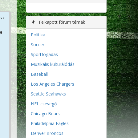
éve
Felkapott fórum témák
a
Politika
Soccer
Sportfogadás
Muzikális kulturálódás
Baseball
Los Angeles Chargers
Seattle Seahawks
NFL csevegő
Chicago Bears
Philadelphia Eagles
Denver Broncos