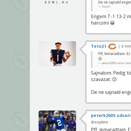
De ne sajnald engem
Toto21
Engem T-1 13-2 mu
harcolni 😀
Toto21
8 94
Pff, lemaradtam. Ez 
😊
peterk2005 udvari bol
Sajnalom. Pedig t
szavazat. 😕
De ne sajnald enge
peterk2005 udvari
discipline
Pff, lemaradtam. Ez