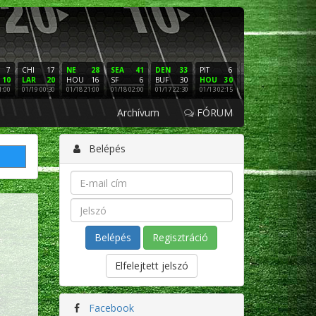
7
CHI
17
NE
28
SEA
41
DEN
33
PIT
6
NE
16
PHI
10
LAR
20
HOU
16
SF
6
BUF
30
HOU
30
LAC
3
SF
1:00
01/19 00:30
01/18 21:00
01/18 02:00
01/17 22:30
01/13 02:15
01/12 02:00
01/11 22:
Archívum
FÓRUM
Belépés
Regisztráció
Elfelejtett jelszó
Facebook