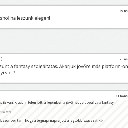
19 na
hol ha leszünk elegen!
9
26 na
nt a fantasy szolgáltatás. Akarjuk jövőre más platform-on
yi volt?
11 hóna
 Ez van. Kicsit hirtelen jött, a fejemben a jövő hét volt beállva a fantasy
ri bolond
bször beirtam, hogy a tegnapi napra jött a legtöbb szavazat. 😕