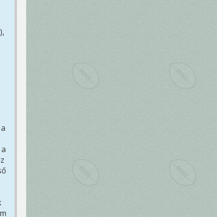
),
 a
 a
az
ső
k
em