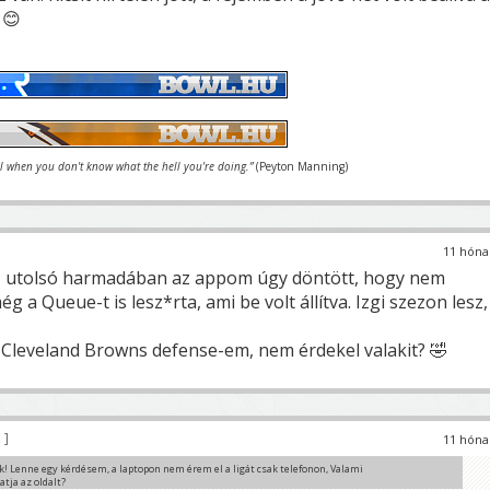
 😊
el when you don't know what the hell you're doing.”
(Peyton Manning)
11 hóna
, az utolsó harmadában az appom úgy döntött, hogy nem
g a Queue-t is lesz*rta, ami be volt állítva. Izgi szezon lesz,
ó Cleveland Browns defense-em, nem érdekel valakit? 🤣
9
11 hóna
k! Lenne egy kérdésem, a laptopon nem érem el a ligát csak telefonon, Valami
atja az oldalt?