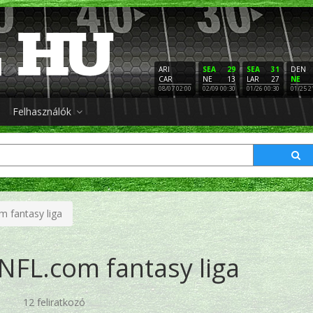
ARI
SEA
29
SEA
31
DEN
CAR
NE
13
LAR
27
NE
08/07 02:00
02/09 00:30
01/26 00:30
01/25 2
Felhasználók
 fantasy liga
NFL.com fantasy liga
12 feliratkozó