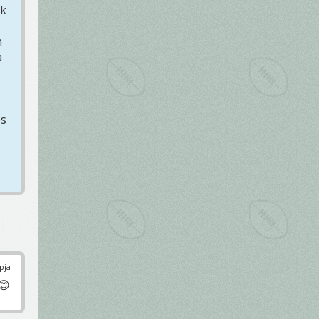
ok
n
a
és
pja
😊