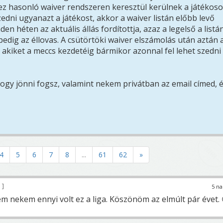
ez hasonló waiver rendszeren keresztül kerülnek a játékos
zedni ugyanazt a játékost, akkor a waiver listán előbb levő
en héten az aktuális állás fordítottja, azaz a legelső a listá
 pedig az éllovas. A csütörtöki waiver elszámolás után aztán 
akiket a meccs kezdetéig bármikor azonnal fel lehet szedni
t hogy jönni fogsz, valamint nekem privátban az email címed, 
4
5
6
7
8
...
61
62
»
9
5 na
em nekem ennyi volt ez a liga. Köszönöm az elmúlt pár évet. 