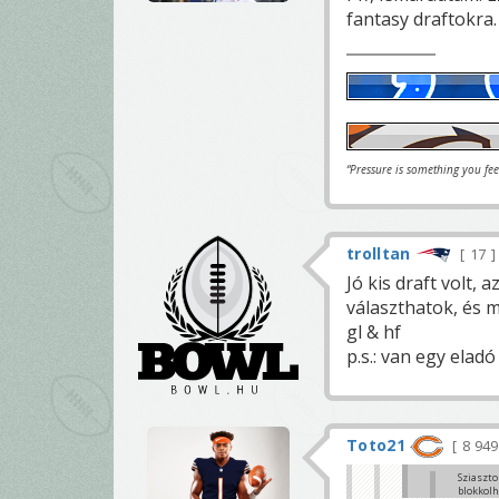
fantasy draftokra.
“Pressure is something you fe
trolltan
17
Jó kis draft volt
választhatok, és mé
gl & hf
p.s.: van egy elad
Toto21
8 94
Sziaszto
blokkolh