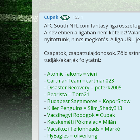
Cupak
55
AFC South NFL.com fantasy liga összefog
A név ebben a ligában nem kötelez! Vala
nyitottunk, nincs megkötés. A liga URL-j
Csapatok, csapattulajdonosok. Zöld színne
tudják/akarják folytatni.:
-
Atomic Falcons = vieri
-
CartmanTeam = cartman023
-
Disaster Recovery = peterk2005
-
Bearista = Toto21
-
Budapest Sagamores = KoporShow
-
Killer Penguins = Slim_Shady313
-
Vacsihegyi Robogok = Cupak
-
Kecskeméti Pókmalac = Milán
-
Vacsikozi Teflonheads = Márkó
-
FlyEagles = oliverking