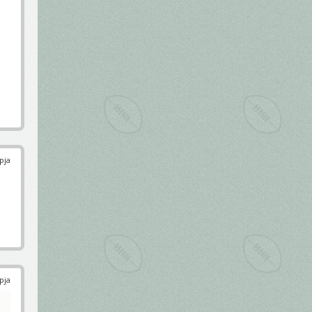
pja
pja