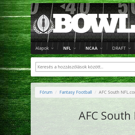
Alapok
NFL
NCAA
DRAFT
Fórum
Fantasy Football
AFC South NFL.com
AFC South 