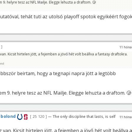
 9. helyre tesz az NFL Mailje. Elegge lehuzta a draftom. 🥲
tatóval, tehát tuti az utolsó playoff spotok egyikéért fogo
9
11 hóna
van. Kicsit hirtelen jött, a fejemben a jövő hét volt beállva a fantasy draftokra.
ond
öbbször beirtam, hogy a tegnapi napra jött a legtöbb
m 9. helyre tesz az NFL Mailje. Elegge lehuzta a draftom. 🥲
 bolond
25 120
— The only discipline that lasts, is self
11 hóna
 van. Kicsit hirtelen jött, a fejemben a jövő hét volt beállva a