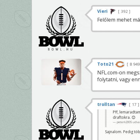
Vieri
392
Felőlem mehet más
Toto21
8 94
NFL.com-on megszű
folytatni, vagy enn
trolltan
17
Pff, lemaradtam.
draftokra. 😊
peterk2005 udva
Sajnalom. Pedig töb