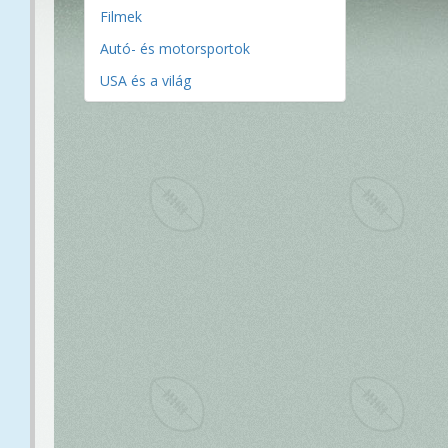
Filmek
Autó- és motorsportok
USA és a világ