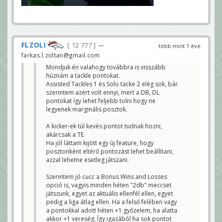
FLZOLI
12 777
—
több mint 1 éve
farkas.l.zoltan@gmail.com
Mondjuk én valahogy továbbra is visszább
húznám a tackle pontokat.
Assisted Tackles 1 és Solo tacke 2 elég sok, bár
szerintem azért volt ennyi, mert a DB, DL
pontokat így lehet feljebb tolni hogy ne
legyenek marginális posztok.
A kicker-ek túl kevés pontot tudnak hozni,
akárcsak a TE
Ha jól láttam kijött egy új feature, hogy
posztonként eltérő pontozást lehet beállítani,
azzal lehetne esetleg játszani.
Szerintem jó cucc a Bonus Wins and Losses
opció is, vagyis minden héten "2db" meccset
játszunk, egyet az aktuális ellenfél ellen, egyet
pedig a liga átlag ellen. Ha a felső felében vagy
a pontokkal adott héten +1 győzelem, ha alatta
akkor +1 vereség. Így igazából ha sok pontot