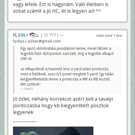
vagy lefele. Ezt is hagynám. Való életben is
sokat számít a jó HC, itt is legyen az! ^^
FLZOLI
12 777
—
több mint 1 éve
farkas.l.zoltan@gmail.com
Egy apró módosítási javaslatom lenne, mivel láttam a
legjobb futó 420 pontot szerzett, míg a legjobb elkapó
295-öt.
az elkapóknál is hasonló lesz a yard utáni pontozás,
mint a futóknál, azaz 0,5 pont/ megtett 5 yard. Így talán
kiegyenlítettebb lenne a pontozás a WR és RB között.
Mit szóltok?
Toto21
Jó ötlet, néhány korrekció azért kell a tavalyi
pontozásba hogy kb kiegyenlített posztok
legyenek