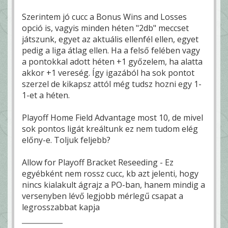
Szerintem jó cucc a Bonus Wins and Losses
opció is, vagyis minden héten "2db" meccset
játszunk, egyet az aktuális ellenfél ellen, egyet
pedig a liga átlag ellen. Ha a felső felében vagy
a pontokkal adott héten +1 győzelem, ha alatta
akkor +1 vereség. Így igazából ha sok pontot
szerzel de kikapsz attól még tudsz hozni egy 1-
1-et a héten.
Playoff Home Field Advantage most 10, de mivel
sok pontos ligát kreáltunk ez nem tudom elég
előny-e. Toljuk feljebb?
Allow for Playoff Bracket Reseeding - Ez
egyébként nem rossz cucc, kb azt jelenti, hogy
nincs kialakult ágrajz a PO-ban, hanem mindig a
versenyben lévő legjobb mérlegű csapat a
legrosszabbat kapja