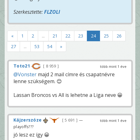
Szerkesztette:
FLZOLI
«
1
2
...
21
22
23
24
25
26
27
...
53
54
»
Toto21
8 959
több mint 1 éve
@Vonster
majd 2 mail címre és csapatnévre
lenne szükségem. 😊
Lassan Broncos vs All is lehetne a Liga neve 😀
Kájzerszóze
5 691
—
több mint 1 éve
playoffs???
jó lesz ez így 😀