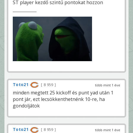
ST player kezdő szintű pontokat hozzon
Toto21
8 959
több mint 1 éve
minden megtett 25 kickoff és punt yad után 1
pont jár, ezt lecsökkenthetnénk 10-re, ha
gondoljátok
Toto21
8 959
több mint 1 éve