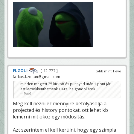
FLZOLI
12 777
—
több mint 1 éve
farkas.l.zoltan@gmail.com
minden megtett 25 kickoff és punt yad után 1 pont jár,
ezt lecsökkenthetnénk 10-re, ha gondoljátok
Toto21
Meg kell nézni ez mennyire befolyásolja a
projected és history pontokat, ott lehet kb
lemerni mit okoz egy módosítás.
Azt szerintem el kell kerülni, hogy egy szimpla