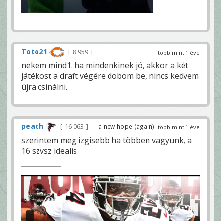
Toto21
8 959
több mint 1 éve
nekem mind1. ha mindenkinek jó, akkor a két
játékost a draft végére dobom be, nincs kedvem
újra csinálni.
peach
16 063
— a new hope (again)
több mint 1 éve
szerintem meg izgisebb ha többen vagyunk, a
16 szvsz idealis