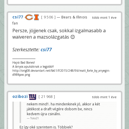
csi77
9 506
— Bears & Illinois
több mint 1 éve
fan
Persze, jöjjenek csak, sokkal izgalmasabb a
waiveren a mazsolázgatás 😊
Szerkesztette:
csi77
Hajrá Bad Bones!
A lányos apukáknak a legjobb!!
http://orig08.deviantart.net/fa61/f/2015/248/f/d/matt_forte_by_anyegin-
d98fqaw.png
ozibozi
21 968
több mint 1 éve
nekem mind1. ha mindenkinek jó, akkor a két
játékost a draft végére dobom be, nincs
kedvem újra csinálni.
Toto21
Ez így oké szerintem is. Többiek?