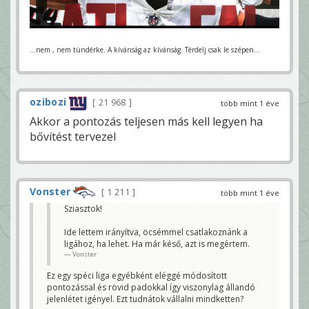
...nem , nem tündérke. A kívánság az kívánság. Térdelj csak le szépen...
ozibozi
21 968
több mint 1 éve
Akkor a pontozás teljesen más kell legyen ha
bővítést tervezel
Vonster
1 211
több mint 1 éve
Sziasztok!
Ide lettem irányítva, öcsémmel csatlakoznánk a
ligához, ha lehet. Ha már késő, azt is megértem.
Vonster
Ez egy spéci liga egyébként eléggé módosított
pontozással és rövid padokkal így viszonylag állandó
jelenlétet igényel. Ezt tudnátok vállalni mindketten?