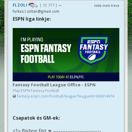
FLZOLI
12 777
—
több mint 4 éve
farkas.l.zoltan@gmail.com
ESPN liga linkje:
Fantasy Football League Office - ESPN
Play ESPN Fantasy Football
fantasy.espn.com/football/league?leagueId=690014974
Csapatok és GM-ek:
<1> Bishop Fist 👊 ---------------------------