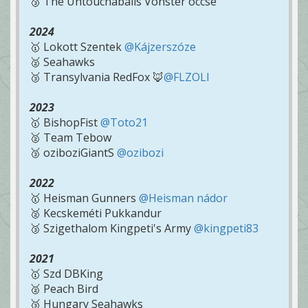
🥉 The Untouchaballs Vonster öccse
2024
🥇 Lokott Szentek
@Kájzerszóze
🥈 Seahawks
🥉 Transylvania RedFox 🦊
@FLZOLI
2023
🥇 BishopFist
@Toto21
🥈 Team Tebow
🥉 oziboziGiantS
@ozibozi
2022
🥇 Heisman Gunners
@Heisman nádor
🥈 Kecskeméti Pukkandur
🥉 Szigethalom Kingpeti's Army
@kingpeti83
2021
🥇 Szd DBKing
🥈 Peach Bird
🥉 Hungary Seahawks