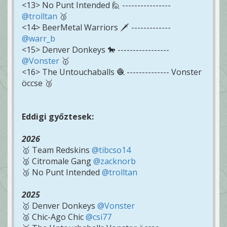
<13> No Punt Intended 🙋 ----------------
@trolltan
🥉
<14> BeerMetal Warriors 🗡️ -------------
@warr_b
<15> Denver Donkeys 🐎 -----------------
@Vonster
🥇
<16> The Untouchaballs 🧶 -------------- Vonster
öccse 🥉
Eddigi győztesek:
2026
🥇 Team Redskins
@tibcso14
🥈 Citromale Gang
@zacknorb
🥉 No Punt Intended
@trolltan
2025
🥇 Denver Donkeys
@Vonster
🥈 Chic-Ago Chic
@csi77