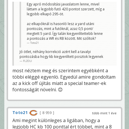
Egy apró módosítási javaslatom lenne, mivel
láttam a legjobb futó 420 pontot szerzett, míg a
legjobb elkapó 295-öt.
az elkapóknál is hasonló lesz a yard utáni
pontozás, mint a futóknál, azaz 0,5 pont/
megtett 5 yard. Így talán kiegyenlítettebb lenne
a pontozás a WR és RB között. Mit szóltok?
Toto21
Jó ötlet, néhány korrekció azért kell a tavalyi
pontozásba hogy kb kiegyenlített posztok legyenek
FLZOLI
most néztem meg és szerintem egyébként a
többi eléggé egyenlö. Egyedül amire gondoltam
az a kick off újítás miatt a special teamer-ek
fontosságát növelni. 😊
Toto21
8 959
több mint 1 éve
Ami megint különleges a ligában, hogy a
legjobb HC kb 100 ponttal ért többet, mint a 8