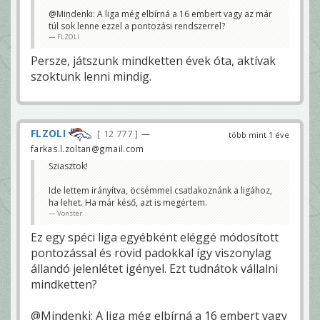
@Mindenki: A liga még elbírná a 16 embert vagy az már
túl sok lenne ezzel a pontozási rendszerrel?
FLZOLI
Persze, játszunk mindketten évek óta, aktívak
szoktunk lenni mindig.
FLZOLI
12 777
—
több mint 1 éve
farkas.l.zoltan@gmail.com
Sziasztok!
Ide lettem irányítva, öcsémmel csatlakoznánk a ligához,
ha lehet. Ha már késő, azt is megértem.
Vonster
Ez egy spéci liga egyébként eléggé módosított
pontozással és rövid padokkal így viszonylag
állandó jelenlétet igényel. Ezt tudnátok vállalni
mindketten?
@Mindenki: A liga még elbírná a 16 embert vagy