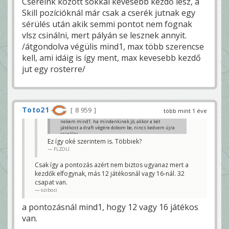
Cseréink között sokkal kevesebb kezdő lesz, a
Skill pozícióknál már csak a cserék jutnak egy
sérülés után akik semmi pontot nem fognak
vlsz csinálni, mert pályán se lesznek annyit.
/átgondolva végülis mind1, max több szerencse
kell, ami idáig is így ment, max kevesebb kezdő
jut egy rosterre/
Toto21
8 959
több mint 1 éve
nekem mind1. ha mindenkinek jó, akkor a két
játékost a draft végére dobom be, nincs kedvem újra
csinálni.
Ez így oké szerintem is. Többiek?
Toto21
FLZOLI
Csak így a pontozás azért nem biztos ugyanaz mert a
kezdők elfogynak, más 12 játékosnál vagy 16-nál. 32
csapat van.
ozibozi
a pontozásnál mind1, hogy 12 vagy 16 játékos
van.