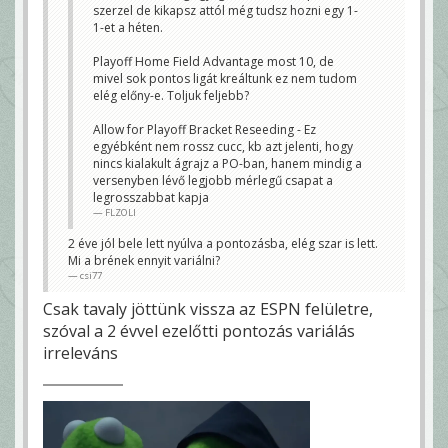
szerzel de kikapsz attól még tudsz hozni egy 1-
1-et a héten.
Playoff Home Field Advantage most 10, de
mivel sok pontos ligát kreáltunk ez nem tudom
elég előny-e. Toljuk feljebb?
Allow for Playoff Bracket Reseeding - Ez
egyébként nem rossz cucc, kb azt jelenti, hogy
nincs kialakult ágrajz a PO-ban, hanem mindig a
versenyben lévő legjobb mérlegű csapat a
legrosszabbat kapja
FLZOLI
2 éve jól bele lett nyúlva a pontozásba, elég szar is lett.
Mi a brének ennyit variálni?
csi77
Csak tavaly jöttünk vissza az ESPN felületre,
szóval a 2 évvel ezelőtti pontozás variálás
irreleváns