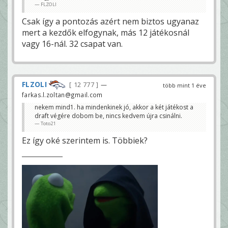
FLZOLI
Csak így a pontozás azért nem biztos ugyanaz
mert a kezdők elfogynak, más 12 játékosnál
vagy 16-nál. 32 csapat van.
FLZOLI
12 777
—
több mint 1 éve
farkas.l.zoltan@gmail.com
nekem mind1. ha mindenkinek jó, akkor a két játékost a
draft végére dobom be, nincs kedvem újra csinálni.
Toto21
Ez így oké szerintem is. Többiek?