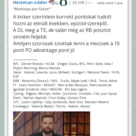
Heisman nádor
28 298
—
több mint 1 éve
"Montoya por favor!"
A kicker szerintem korrekt pontokat tudott
hozni az elmúlt években, epizód szereplő.
A DL meg a TE, de talán még az RB posztot
vinném feljebb
Amilyen szorosak szoktak lenni a meccsek a 10
pont PO advantage pont jó
NFL : Denver Broncos / NCAA : Oregon Ducks, BYU, Penn State, Iowa /
Peyton Manning, Marcus Mariota
Soccer : Arsenal, Levante, Lazio, Millwall, Stuttgart / National Teams : HUN,
ESP
NBA : Mavericks [Doncic] / NHL : Ducks, Maple Leafs / MLB : Twins, Astros
F1 : Lewis Hamilton / MotoGP : Marc & Alex Marquez, Pedro Acosta (és
igazából mindenki más) / NASCAR : #22 Joey Logano
Cycling : Pogacar, Meintjes, Valter, Quintana, Contador, Cras, Juan Ayuso
Darts : Nathan Aspinall, Chris Dobey, Gerwyn Price
UFC : Justin Gaethje, Cody Garbrandt, Nate Diaz, Brandon Moreno
Euroleague : Valencia Basket / Tennis : Federer, Alcaraz