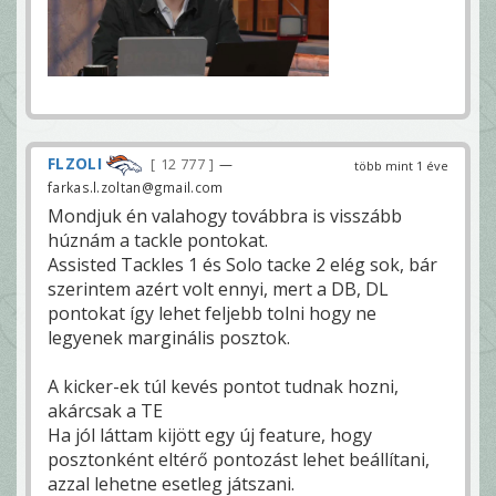
FLZOLI
12 777
—
több mint 1 éve
farkas.l.zoltan@gmail.com
Mondjuk én valahogy továbbra is visszább
húznám a tackle pontokat.
Assisted Tackles 1 és Solo tacke 2 elég sok, bár
szerintem azért volt ennyi, mert a DB, DL
pontokat így lehet feljebb tolni hogy ne
legyenek marginális posztok.
A kicker-ek túl kevés pontot tudnak hozni,
akárcsak a TE
Ha jól láttam kijött egy új feature, hogy
posztonként eltérő pontozást lehet beállítani,
azzal lehetne esetleg játszani.