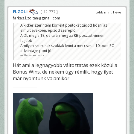
FLZOLI
12 777
—
több mint 1 éve
farkas.l.zoltan@gmail.com
A kicker szerintem korrekt pontokat tudott hozni az
elmúlt években, epizód szereplő.
A DL meg a TE, de talán még az RB posztot vinném
feljebb
Amilyen szorosak szoktak lenni a meccsek a 10 pont PO
advantage pont jó
Heisman nádor
Hát ami a legnagyobb változtatás ezek közül a
Bonus Wins, de nekem úgy rémlik, hogy ilyet
már nyomtunk valamikor