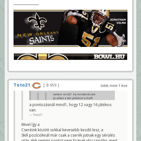
Toto21
8 959
több mint 1 éve
nekem mind1. ha mindenkinek
jó, akkor a két játékost a draft
végére dobom be, nincs kedvem
a pontozásnál mind1, hogy 12 vagy 16 játékos
újra csinálni.
van.
Toto21
Toto21
Ez így oké szerintem is. Többiek?
FLZOLI
Mivel így a
Cseréink között sokkal kevesebb kezdő lesz, a
Csak így a pontozás azért nem biztos ugyanaz mert
a kezdők elfogynak, más 12 játékosnál vagy 16-nál.
Skill pozícióknál már csak a cserék jutnak egy sérülés
32 csapat van.
után akik semmi pontot nem fognak vlsz csinálni, mert
ozibozi