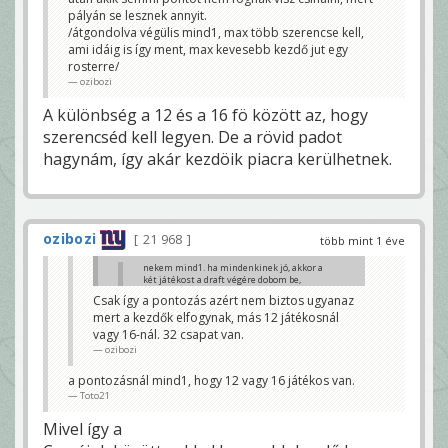
pályán se lesznek annyit.
/átgondolva végülis mind1, max több szerencse kell,
ami idáig is így ment, max kevesebb kezdő jut egy
rosterre/
ozibozi
A különbség a 12 és a 16 fö között az, hogy
szerencséd kell legyen. De a rövid padot
hagynám, így akár kezdöik piacra kerülhetnek.
ozibozi
21 968
több mint 1 éve
nekem mind1. ha mindenkinek jó, akkor a
két játékost a draft végére dobom be,
nincs kedvem újra csinálni.
Csak így a pontozás azért nem biztos ugyanaz
Toto21
mert a kezdők elfogynak, más 12 játékosnál
Ez így oké szerintem is. Többiek?
vagy 16-nál. 32 csapat van.
FLZOLI
ozibozi
a pontozásnál mind1, hogy 12 vagy 16 játékos van.
Toto21
Mivel így a