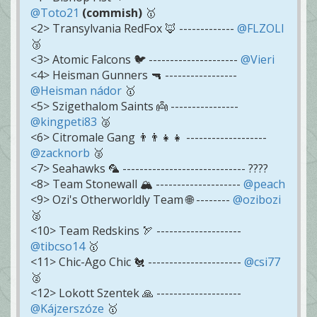
@Toto21
(commish)
🥇
<2> Transylvania RedFox 🦊 -------------
@FLZOLI
🥉
<3> Atomic Falcons 🐦 ---------------------
@Vieri
<4> Heisman Gunners 🔫 -----------------
@Heisman nádor
🥇
<5> Szigethalom Saints 👼 ----------------
@kingpeti83
🥈
<6> Citromale Gang 👨‍👨‍👧‍👧 -------------------
@zacknorb
🥈
<7> Seahawks 🦜 ----------------------------- ????
<8> Team Stonewall 🏔️ --------------------
@peach
<9> Ozi's Otherworldly Team 🌐 --------
@ozibozi
🥈
<10> Team Redskins 🏹 --------------------
@tibcso14
🥇
<11> Chic-Ago Chic 🐔 ----------------------
@csi77
🥈
<12> Lokott Szentek 🙏 --------------------
@Kájzerszóze
🥇