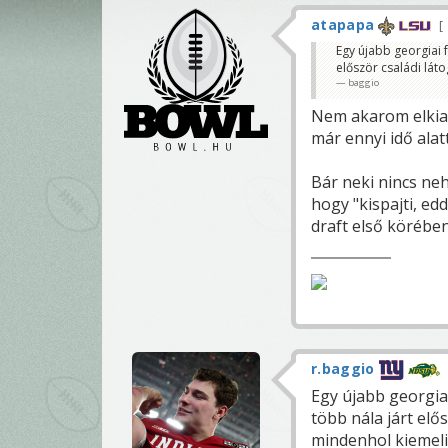
atapapa
Egy újabb georgiai 
először családi lát
baggio
Nem akarom elkiab
már ennyi idő alat
Bár neki nincs neh
hogy "kispajti, ed
draft első körében
r.baggio
Egy újabb georgia
több nála járt elő
mindenhol kiemeli