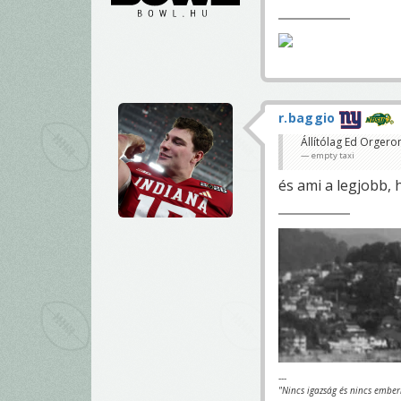
r.baggio
Állítólag Ed Orgero
empty taxi
és ami a legjobb, 
---
"Nincs igazság és nincs ember