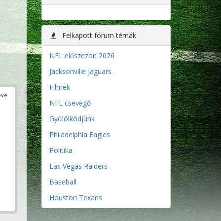
Felkapott fórum témák
NFL előszezon 2026
Jacksonville Jaguars
Filmek
éve
NFL csevegő
Gyűlölködjünk
Philadelphia Eagles
Politika
Las Vegas Raiders
Baseball
Houston Texans