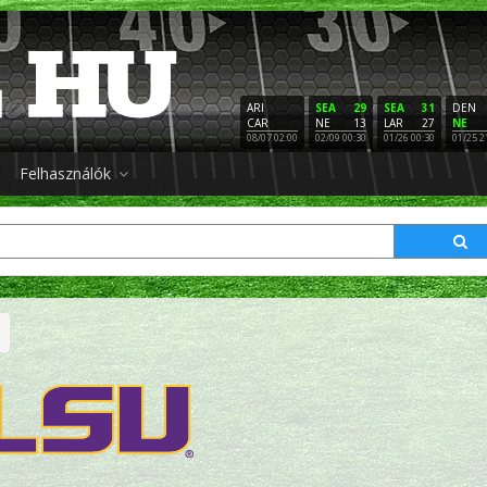
ARI
SEA
29
SEA
31
DEN
CAR
NE
13
LAR
27
NE
08/07 02:00
02/09 00:30
01/26 00:30
01/25 2
Felhasználók