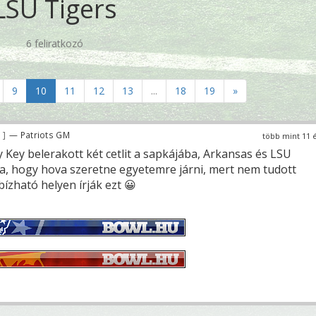
LSU Tigers
6 feliratkozó
9
10
11
12
13
...
18
19
»
9
— Patriots GM
több mint 11 
 Key belerakott két cetlit a sapkájába, Arkansas és LSU
zta, hogy hova szeretne egyetemre járni, mert nem tudott
ízható helyen írják ezt 😀