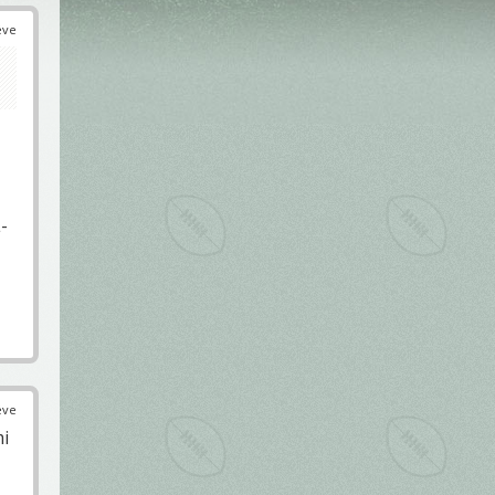
éve
-
éve
mi