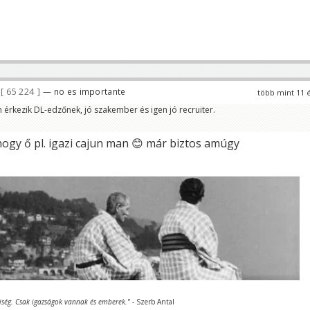
65 224
— no es importante
több mint 11 
n érkezik DL-edzőnek, jó szakember és igen jó recruiter.
hogy ő pl. igazi cajun man 😊 már biztos amúgy
iség. Csak igazságok vannak és emberek."
- Szerb Antal