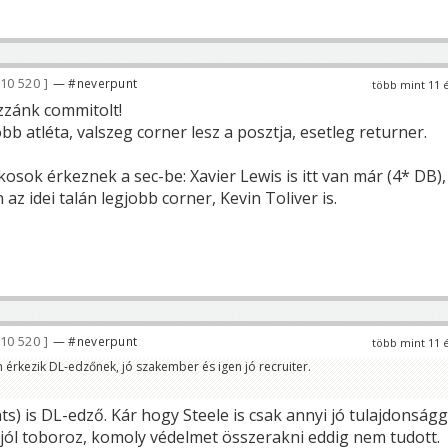
10 520
— #neverpunt
több mint 11 
zzánk commitolt!
obb atléta, valszeg corner lesz a posztja, esetleg returner.
ékosok érkeznek a sec-be: Xavier Lewis is itt van már (4* DB),
z idei talán legjobb corner, Kevin Toliver is.
10 520
— #neverpunt
több mint 11 
n érkezik DL-edzőnek, jó szakember és igen jó recruiter.
nts) is DL-edző. Kár hogy Steele is csak annyi jó tulajdonságg
 jól toboroz, komoly védelmet összerakni eddig nem tudott.