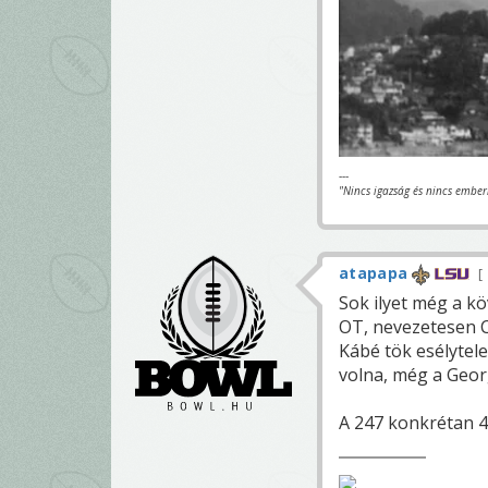
---
"Nincs igazság és nincs ember
atapapa
Sok ilyet még a kö
OT, nevezetesen C
Kábé tök esélytele
volna, még a Georg
A 247 konkrétan 4