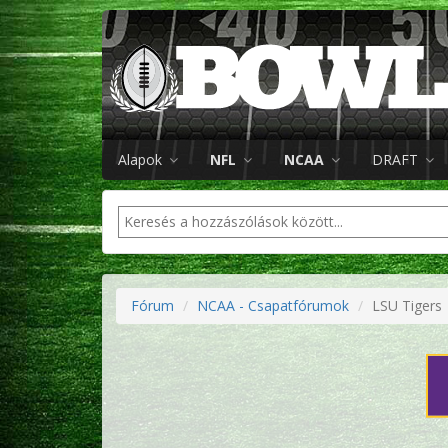
Alapok
NFL
NCAA
DRAFT
Fórum
NCAA - Csapatfórumok
LSU Tigers