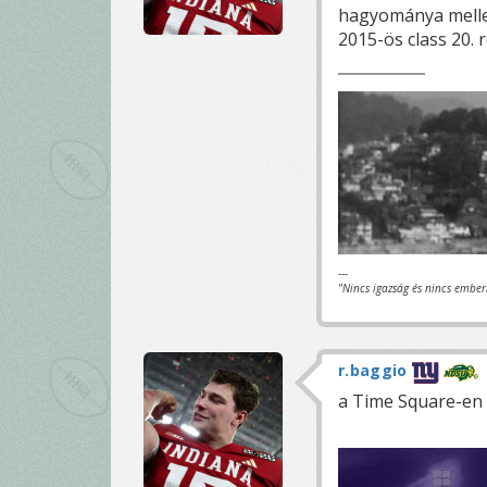
hagyománya melle
2015-ös class 20. r
---
"Nincs igazság és nincs ember
r.baggio
a Time Square-en 