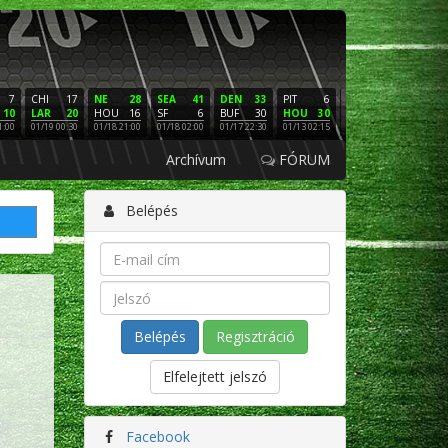
7
CHI
17
NE
28
SEA
41
DEN
33
PIT
6
NE
16
PHI
10
LAR
20
HOU
16
SF
6
BUF
30
HOU
30
LAC
3
SF
1:00
01/19 00:30
01/18 21:00
01/18 02:00
01/17 22:30
01/13 02:15
01/12 02:00
01/11 22:
Archívum
FÓRUM
Belépés
Regisztráció
Elfelejtett jelszó
Facebook