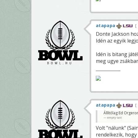
atapapa
Donte Jackson ho
Idén az egyik legj
Idén is bitang ját
meg ugye zsákban a
atapapa
Állítólag Ed Orgero
empty taxi
Volt "nálunk" (Sai
rendelkezik, hogy