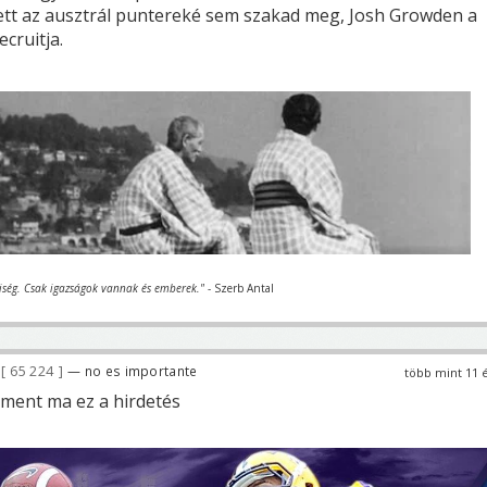
tt az ausztrál puntereké sem szakad meg, Josh Growden a
ecruitja.
iség. Csak igazságok vannak és emberek."
- Szerb Antal
65 224
— no es importante
több mint 11 
ment ma ez a hirdetés