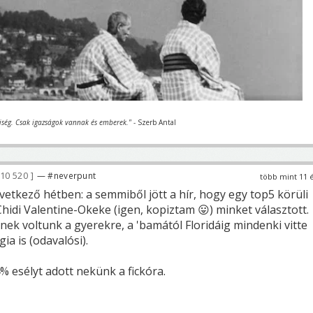
iség. Csak igazságok vannak és emberek."
- Szerb Antal
10 520
— #neverpunt
több mint 11 
vetkező hétben: a semmiből jött a hír, hogy egy top5 körüli
hidi Valentine-Okeke (igen, kopiztam 😛) minket választott.
nek voltunk a gyerekre, a 'bamától Floridáig mindenki vitte
ia is (odavalósi).
% esélyt adott nekünk a fickóra.