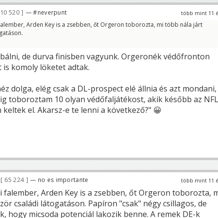
10 520
— #neverpunt
több mint 11 
falember, Arden Key is a zsebben, őt Orgeron toborozta, mi több nála járt
ogatáson.
álni, de durva finisben vagyunk. Orgeronék védőfronton
t is komoly löketet adtak.
éz dolga, elég csak a DL-prospect elé állnia és azt mondani,
dig toboroztam 10 olyan védőfaljátékost, akik később az NFL
 keltek el. Akarsz-e te lenni a következő?" 😀
65 224
— no es importante
több mint 11 
i falember, Arden Key is a zsebben, őt Orgeron toborozta, 
ször családi látogatáson. Papíron "csak" négy csillagos, de
k, hogy micsoda potenciál lakozik benne. A remek DE-k