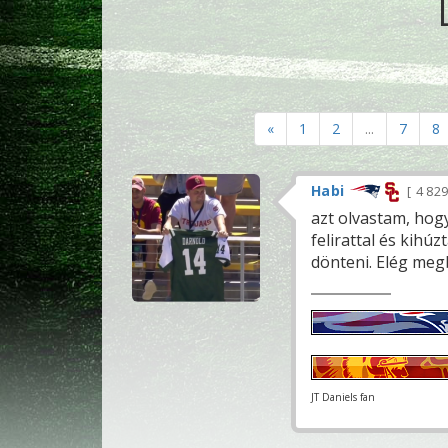
«
1
2
...
7
8
Habi
4 82
azt olvastam, hogy
felirattal és kihú
dönteni. Elég megb
JT Daniels fan