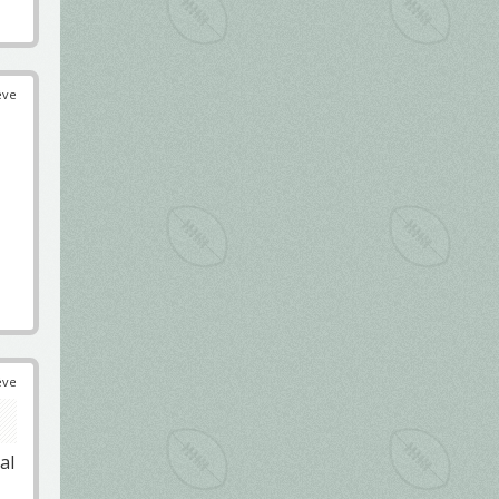
éve
éve
al