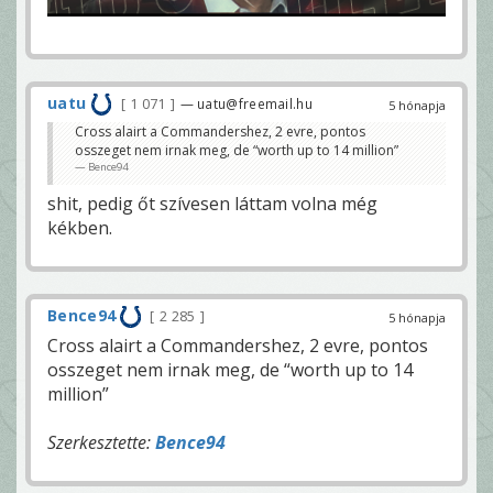
uatu
1 071
— uatu@freemail.hu
5 hónapja
Cross alairt a Commandershez, 2 evre, pontos
osszeget nem irnak meg, de “worth up to 14 million”
Bence94
shit, pedig őt szívesen láttam volna még
kékben.
Bence94
2 285
5 hónapja
Cross alairt a Commandershez, 2 evre, pontos
osszeget nem irnak meg, de “worth up to 14
million”
Szerkesztette:
Bence94