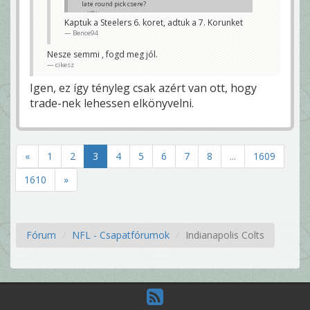
late round pick csere?
uatu
Kaptuk a Steelers 6. koret, adtuk a 7. Korunket
Bence94
Nesze semmi , fogd meg jól.
cikesz
Igen, ez így tényleg csak azért van ott, hogy
trade-nek lehessen elkönyvelni.
«
1
2
3
4
5
6
7
8
...
1609
1610
»
Fórum
NFL - Csapatfórumok
Indianapolis Colts