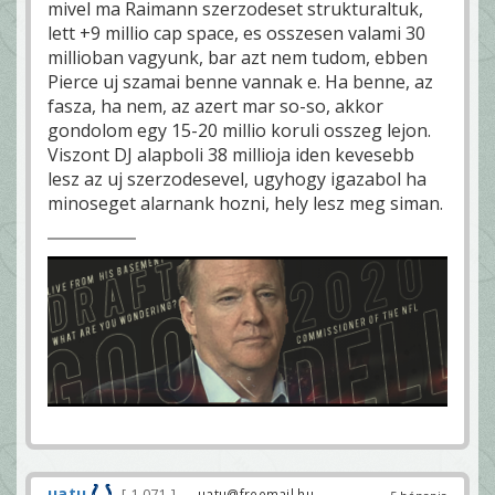
mivel ma Raimann szerzodeset strukturaltuk,
lett +9 millio cap space, es osszesen valami 30
millioban vagyunk, bar azt nem tudom, ebben
Pierce uj szamai benne vannak e. Ha benne, az
fasza, ha nem, az azert mar so-so, akkor
gondolom egy 15-20 millio koruli osszeg lejon.
Viszont DJ alapboli 38 millioja iden kevesebb
lesz az uj szerzodesevel, ugyhogy igazabol ha
minoseget alarnank hozni, hely lesz meg siman.
uatu
1 071
— uatu@freemail.hu