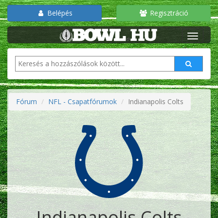
Belépés
Regisztráció
Fórum
NFL - Csapatfórumok
Indianapolis Colts
Indianapolis Colts