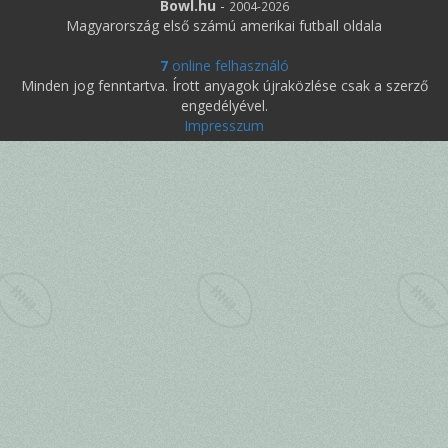
Bowl.hu
-
2004-2026
Magyarország első számú amerikai futball oldala
7
online felhasználó
Minden jog fenntartva. Írott anyagok újraközlése csak a szerző
engedélyével.
Impresszum