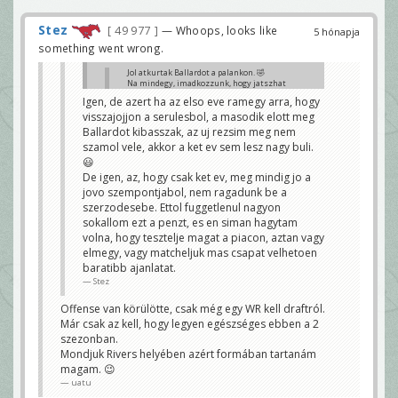
Stez
49 977
— Whoops, looks like
5 hónapja
something went wrong.
Jol atkurtak Ballardot a palankon. 🤣
Na mindegy, imadkozzunk, hogy jatszhat
mar az elso hettol, de sok capunk igy nem
Igen, de azert ha az elso eve ramegy arra, hogy
maradt, lyukakkal meg tele a csapat. Igy
visszajojjon a serulesbol, a masodik elott meg
azert nagyon megnezem majd a
frontunkat 2026-ban. 😃
Ballardot kibasszak, az uj rezsim meg nem
Stez
szamol vele, akkor a ket ev sem lesz nagy buli.
Szerencsere csak 2 eves deal..
😃
Bence94
De igen, az, hogy csak ket ev, meg mindig jo a
jovo szempontjabol, nem ragadunk be a
szerzodesebe. Ettol fuggetlenul nagyon
sokallom ezt a penzt, es en siman hagytam
volna, hogy tesztelje magat a piacon, aztan vagy
elmegy, vagy matcheljuk mas csapat velhetoen
baratibb ajanlatat.
Stez
Offense van körülötte, csak még egy WR kell draftról.
Már csak az kell, hogy legyen egészséges ebben a 2
szezonban.
Mondjuk Rivers helyében azért formában tartanám
magam. 😉
uatu