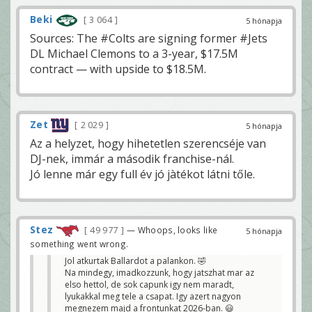
Beki
3 064
5 hónapja
Sources: The #Colts are signing former #Jets
DL Michael Clemons to a 3-year, $17.5M
contract — with upside to $18.5M.
Zet
2 029
5 hónapja
Az a helyzet, hogy hihetetlen szerencséje van
DJ-nek, immár a második franchise-nál.
Jó lenne már egy full év jó jàtékot látni tőle.
Stez
49 977
— Whoops, looks like
5 hónapja
something went wrong.
Jol atkurtak Ballardot a palankon. 🤣
Na mindegy, imadkozzunk, hogy jatszhat mar az
elso hettol, de sok capunk igy nem maradt,
lyukakkal meg tele a csapat. Igy azert nagyon
megnezem majd a frontunkat 2026-ban. 😃