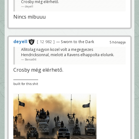
Crosby még elérhető.
deyell
Nincs mibuuu
deyell
12 982
— Sworn to the Dark
5 hónapja
Allitolag nagyon kozel volt a megegyezes
Hendricksonnal, mielott a Ravens elhappolta elolunk.
Bence94
Crosby még elérhető.
built for this shit