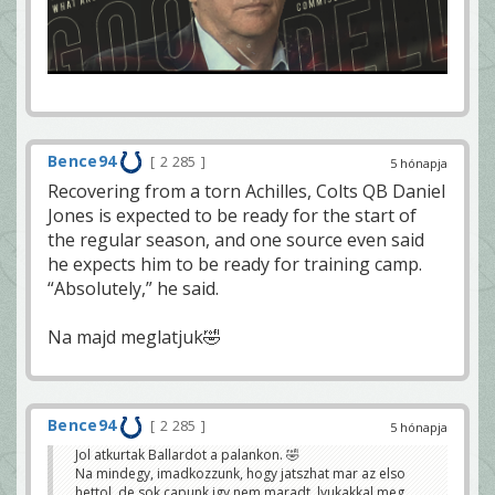
Bence94
2 285
5 hónapja
Recovering from a torn Achilles, Colts QB Daniel
Jones is expected to be ready for the start of
the regular season, and one source even said
he expects him to be ready for training camp.
“Absolutely,” he said.
Na majd meglatjuk🤣
Bence94
2 285
5 hónapja
Jol atkurtak Ballardot a palankon. 🤣
Na mindegy, imadkozzunk, hogy jatszhat mar az elso
hettol, de sok capunk igy nem maradt, lyukakkal meg