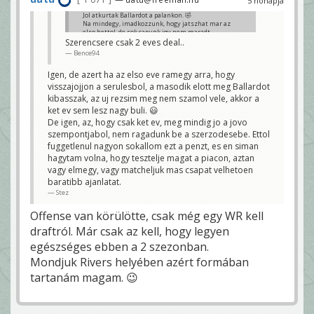
5 hónapja
Jol atkurtak Ballardot a palankon. 🤣
Na mindegy, imadkozzunk, hogy jatszhat mar az
elso hettol, de sok capunk igy nem maradt,
lyukakkal meg tele a csapat. Igy azert nagyon
Szerencsere csak 2 eves deal..
megnezem majd a frontunkat 2026-ban. 😃
Bence94
Stez
Igen, de azert ha az elso eve ramegy arra, hogy
visszajojjon a serulesbol, a masodik elott meg Ballardot
kibasszak, az uj rezsim meg nem szamol vele, akkor a
ket ev sem lesz nagy buli. 😃
De igen, az, hogy csak ket ev, meg mindig jo a jovo
szempontjabol, nem ragadunk be a szerzodesebe. Ettol
fuggetlenul nagyon sokallom ezt a penzt, es en siman
hagytam volna, hogy tesztelje magat a piacon, aztan
vagy elmegy, vagy matcheljuk mas csapat velhetoen
baratibb ajanlatat.
Stez
Offense van körülötte, csak még egy WR kell
draftról. Már csak az kell, hogy legyen
egészséges ebben a 2 szezonban.
Mondjuk Rivers helyében azért formában
tartanám magam. 😉