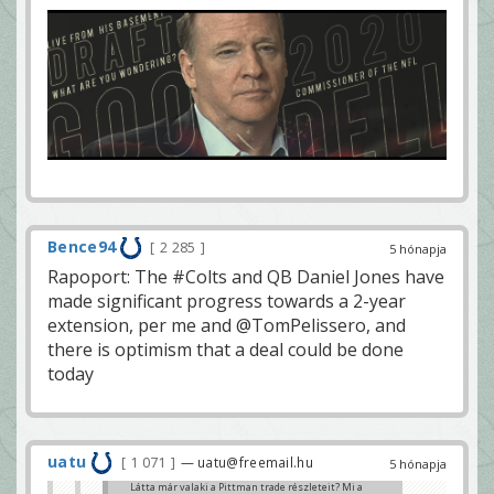
Bence94
2 285
5 hónapja
Rapoport: The #Colts and QB Daniel Jones have
made significant progress towards a 2-year
extension, per me and @TomPelissero, and
there is optimism that a deal could be done
today
uatu
1 071
— uatu@freemail.hu
5 hónapja
Látta már valaki a Pittman trade részleteit? Mi a