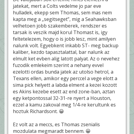
jatekat, mert a Colts vedelme jo par eve
hulladek, ekepp sem Thomas, sem mas nem
kapta meg a „segitseget”, mig a Seahawksban
velhetoen jobb szakemberek, rendszer es
tarsak is veszik majd korul Thomast is, igy
feltetelezem, hogy o is jobb lesz, mint amilyen
nalunk volt. Egyebkent inkabb ST- meg backup
kaliber, kezdo tapasztalattal, bar nalunk az
elmult ket evben alig latott palyat. Az o nevehez
fuzodik emlekeim szerint a nehany evvel
ezelotti ordas bunda jatek az utolso hetrol, a
Texans ellen, amikor egy perccel a vege elott a
sima pick helyett a labda elment a kezei kozott
es Akins kezebe esett az end zone-ban, aztan
egy ketpontossal 32-31-re nyert a Houston,
ezzel a kamu zakoval meg 1/4-re kerultunk es
hoztuk Richardsont. 😀
Ez volt az a meccs, es Thomas zsenialis
mozdulata megmaradt bennem. 😀