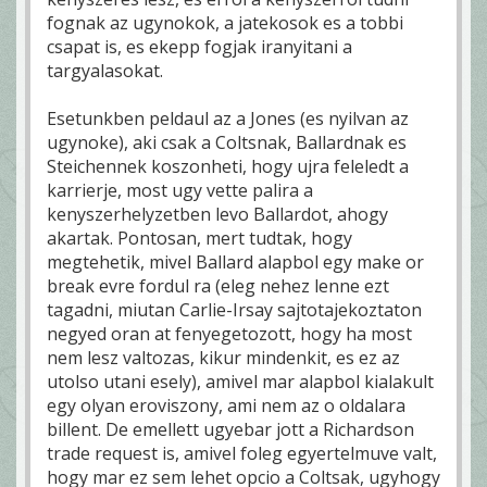
fognak az ugynokok, a jatekosok es a tobbi
csapat is, es ekepp fogjak iranyitani a
targyalasokat.
Esetunkben peldaul az a Jones (es nyilvan az
ugynoke), aki csak a Coltsnak, Ballardnak es
Steichennek koszonheti, hogy ujra feleledt a
karrierje, most ugy vette palira a
kenyszerhelyzetben levo Ballardot, ahogy
akartak. Pontosan, mert tudtak, hogy
megtehetik, mivel Ballard alapbol egy make or
break evre fordul ra (eleg nehez lenne ezt
tagadni, miutan Carlie-Irsay sajtotajekoztaton
negyed oran at fenyegetozott, hogy ha most
nem lesz valtozas, kikur mindenkit, es ez az
utolso utani esely), amivel mar alapbol kialakult
egy olyan eroviszony, ami nem az o oldalara
billent. De emellett ugyebar jott a Richardson
trade request is, amivel foleg egyertelmuve valt,
hogy mar ez sem lehet opcio a Coltsak, ugyhogy