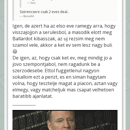
Stez
Szerencsere csak 2 eves deal..
Bence94
Igen, de azert ha az elso eve ramegy arra, hogy
visszajojjon a serulesbol, a masodik elott meg
Ballardot kibasszak, az uj rezsim meg nem
szamol vele, akkor a ket ev sem lesz nagy buli.
😃
De igen, az, hogy csak ket ev, meg mindig jo a
jovo szempontjabol, nem ragadunk be a
szerzodesebe. Ettol fuggetlenul nagyon
sokallom ezt a penzt, es en siman hagytam
volna, hogy tesztelje magat a piacon, aztan vagy
elmegy, vagy matcheljuk mas csapat velhetoen
baratibb ajanlatat.