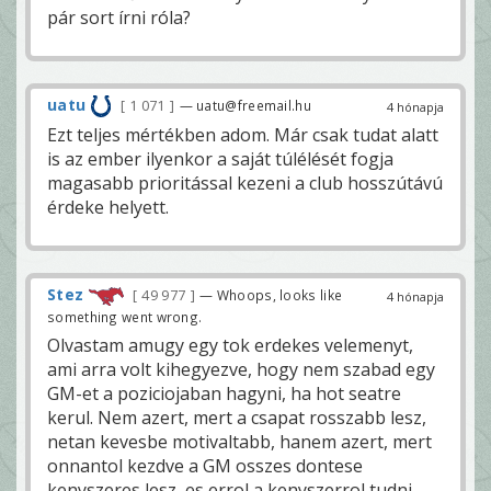
pár sort írni róla?
uatu
1 071
— uatu@freemail.hu
4 hónapja
Ezt teljes mértékben adom. Már csak tudat alatt
is az ember ilyenkor a saját túlélését fogja
magasabb prioritással kezeni a club hosszútávú
érdeke helyett.
Stez
49 977
— Whoops, looks like
4 hónapja
something went wrong.
Olvastam amugy egy tok erdekes velemenyt,
ami arra volt kihegyezve, hogy nem szabad egy
GM-et a poziciojaban hagyni, ha hot seatre
kerul. Nem azert, mert a csapat rosszabb lesz,
netan kevesbe motivaltabb, hanem azert, mert
onnantol kezdve a GM osszes dontese
kenyszeres lesz, es errol a kenyszerrol tudni