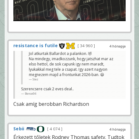
resistance is futile
34 960
4 hónapja
Jol atkurtak Ballardot a palankon. 🤣
Na mindegy, imadkozzunk, hogy jatszhat mar az
elso hettol, de sok capunk igy nem maradt,
lyukakkal meg tele a csapat. Igy azert nagyon
megnezem majd a frontunkat 2026-ban. 😃
Stez
Szerencsere csak 2 eves deal..
Bence94
Csak amíg berobban Richardson
Sebii
4 074
4 hónapja
Érkezett tőletek Rodney Thomas safety. Tudtok