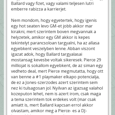
Ballard vagy fizet, vagy valami teljesen lutri
emberre rabizza a karrierjet.
Nem mondom, hogy egyetertek, hogy igenis
egy hot seaten levo GM-et jobb akkor mar
kirakni, mert szerintem boven megvannak a
helyzetek, amikor egy GM akkor is kepes
tekintelyt parancsoloan targyalni, ha az allasa
egyebkent veszelyben lenne. Abban viszont
igazat adok, hogy Ballard targyalasai
mostansag kevesbe voltak sikeresek. Pierce 29
milliojat is sokallom egyebkent, de az siman egy
vedheto deal, mert Pierce megmutatta, hogy ott
van benne a #1 playmaker elkapo potencialja,
de ez a Jones-szerzodes azert szerintem sem
nez ki tulsagosan jol. Nyilvan az igazsag valahol
kozeputon lehet, nem is azert irom, csak maga
a tema szerintem tok erdekes volt (mar csak
amiatt is, mert Ballard kapcsan errol akkor
olvastam, amikor meg a Pierce- es a DJ-