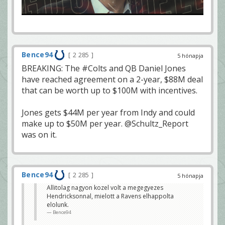
Bence94
2 285
5 hónapja
BREAKING: The #Colts and QB Daniel Jones
have reached agreement on a 2-year, $88M deal
that can be worth up to $100M with incentives.
Jones gets $44M per year from Indy and could
make up to $50M per year. @Schultz_Report
was on it.
Bence94
2 285
5 hónapja
Allitolag nagyon kozel volt a megegyezes
Hendricksonnal, mielott a Ravens elhappolta
elolunk.
Bence94