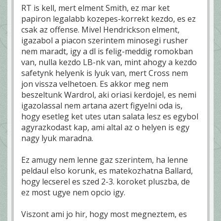
RT is kell, mert elment Smith, ez mar ket
papiron legalabb kozepes-korrekt kezdo, es ez
csak az offense. Mivel Hendrickson elment,
igazabol a piacon szerintem minosegi rusher
nem maradt, igy a dl is felig-meddig romokban
van, nulla kezdo LB-nk van, mint ahogy a kezdo
safetynk helyenk is lyuk van, mert Cross nem
jon vissza velhetoen. Es akkor meg nem
beszeltunk Wardrol, aki oriasi kerdojel, es nemi
igazolassal nem artana azert figyelni oda is,
hogy esetleg ket utes utan salata lesz es egybol
agyrazkodast kap, ami altal az o helyen is egy
nagy lyuk maradna.
Ez amugy nem lenne gaz szerintem, ha lenne
peldaul elso korunk, es matekozhatna Ballard,
hogy lecserel es szed 2-3. koroket pluszba, de
ez most ugye nem opcio igy.
Viszont ami jo hir, hogy most megneztem, es