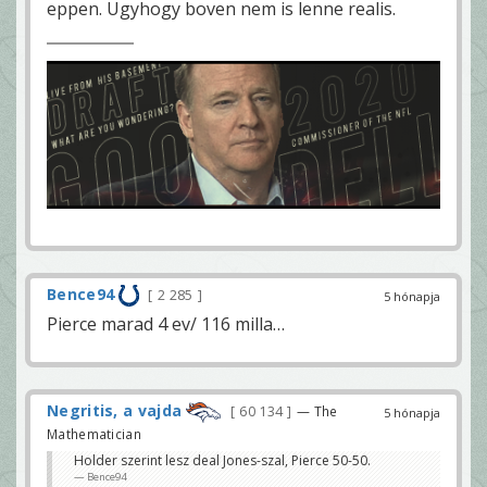
eppen. Ugyhogy boven nem is lenne realis.
Bence94
2 285
5 hónapja
Pierce marad 4 ev/ 116 milla…
Negritis, a vajda
60 134
— The
5 hónapja
Mathematician
Holder szerint lesz deal Jones-szal, Pierce 50-50.
Bence94