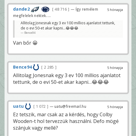
dande2
48 716
— Így remélem
5 hónapja
megfelelek nektek.....
Allitolag Jonesnak egy 3 ev 100 millios ajanlatot tettunk,
de o evi 50-et akar kapni…😂😂😂
Bence94
Van bőr 😀
Bence94
2 285
5 hónapja
Allitolag Jonesnak egy 3 ev 100 millios ajanlatot
tettunk, de o evi 50-et akar kapni…😂😂😂
uatu
1 072
— uatu@freemail.hu
5 hónapja
Ez tetszik, mar csak az a kérdés, hogy Colby
Wooden-t hol tervezzük használni. Defo mögé
szánjuk vagy mellé?