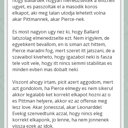
hogy Ballardek hogyan menedzseltek a Mitchell
ugyet, es passzoltak el a masodik koros
elkapot, aki meg talan utodja lehetett volna
akar Pittmannek, akar Pierce-nek.
Es most nagyon ugy nez ki, hogy Ballard
latszolag elmenedzselte ezt. Nem irigylem, de
egyebkent bevallom, en is siman azt hittem,
Pierce maradni fog, mert szeret itt jatszani, de a
szavaibol kiveheto, hogy igazabol neki is fasza
tele volt vele, hogy itt nincs semmi stabilitas es
minden evben mas dobalt neki.
Viszont ahogy irtam, picit azert aggodom, mert
azt gondolom, ha Pierce elmegy es nem sikerul
akkor legalabb ket korrekt elkapot hozni az o
es Pittman helyere, akkor ez az offense meg
lesz love. Akar Jonesszal, akar Leonarddel.
Evekig szenvedtunk azzal, hogy nincs eleg
korrekt elkaponk, jo lenne, ha nem jonnenek
vissza ezek az idok.