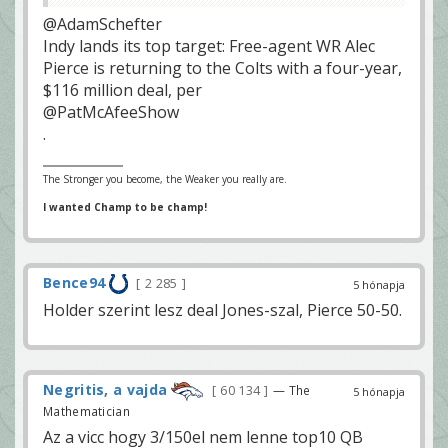
@AdamSchefter
Indy lands its top target: Free-agent WR Alec
Pierce is returning to the Colts with a four-year,
$116 million deal, per
@PatMcAfeeShow
.
The Stronger you become, the Weaker you really are.
I wanted Champ to be champ!
Bence94
2 285
5 hónapja
Holder szerint lesz deal Jones-szal, Pierce 50-50.
Negritis, a vajda
60 134
— The
5 hónapja
Mathematician
Az a vicc hogy 3/150el nem lenne top10 QB