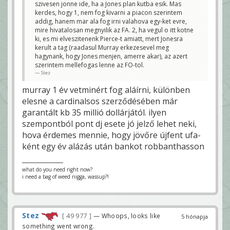
szivesen jonne ide, ha a Jones plan kutba esik. Mas
kerdes, hogy 1, nem fog kivarni a piacon szerintem
addig, hanem mar ala fog irni valahova egy-ket evre,
mire hivatalosan megnyilik az FA. 2, ha vegul o itt kotne
ki, es mi elveszitenenk Pierce-t amiatt, mert Jonesra
kerult a tag (raadasul Murray erkezesevel meg
hagynank, hogy Jones menjen, amerre akar), az azert
szerintem mellefogas lenne az FO-tol.
Stez
murray 1 év vetminért fog aláírni, különben
elesne a cardinalsos szerződésében már
garantált kb 35 millió dollárjától. ilyen
szempontból pont dj esete jó jelző lehet neki,
hova érdemes mennie, hogy jövőre újfent ufa-
ként egy év alázás után bankot robbanthasson
what do you need right now?
i need a bag of weed nigga, wassup?!
Stez
49 977
— Whoops, looks like
5 hónapja
something went wrong.