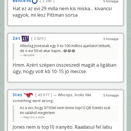
Bence94
2 285
5 hónapja
Hat ez az evi 29 milla nem kis miska… kivancsi
vagyok, mi lesz Pittman sorsa
Zet
2 029
5 hónapja
Allitolag Jonesnak egy 3 ev 100 millios ajanlatot tettunk,
de o evi 50-et akar kapni…😂😂😂
Bence94
Hmm. Azért szépen összeszedi magát a ligában
úgy, hogy volt kb 10-15 jó meccse.
Stez
49 977
— Whoops, looks like
5 hónapja
something went wrong.
Az a vicc hogy 3/150el nem lenne top10 QB fizetés szal
én valahol megértem
Negritis, a vajda
Jones nem is top10 iranyito. Raadasul fel labu