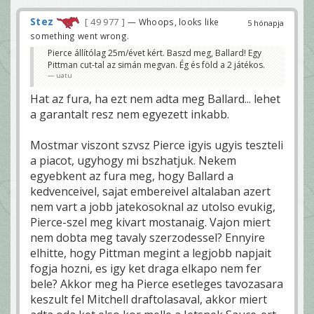
Stez
49 977
— Whoops, looks like
5 hónapja
something went wrong.
Pierce állítólag 25m/évet kért. Baszd meg, Ballard! Egy
Pittman cut-tal az simán megvan. Ég és föld a 2 játékos.
uatu
Hat az fura, ha ezt nem adta meg Ballard... lehet
a garantalt resz nem egyezett inkabb.
Mostmar viszont szvsz Pierce igyis ugyis teszteli
a piacot, ugyhogy mi bszhatjuk. Nekem
egyebkent az fura meg, hogy Ballard a
kedvenceivel, sajat embereivel altalaban azert
nem vart a jobb jatekosoknal az utolso evukig,
Pierce-szel meg kivart mostanaig. Vajon miert
nem dobta meg tavaly szerzodessel? Ennyire
elhitte, hogy Pittman megint a legjobb napjait
fogja hozni, es igy ket draga elkapo nem fer
bele? Akkor meg ha Pierce esetleges tavozasara
keszult fel Mitchell draftolasaval, akkor miert