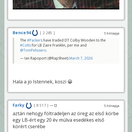
Bence94
2 285
5 hónapja
The
#Packers
have traded DT Colby Wooden to the
#Colts
for LB Zaire Franklin, per me and
@TomPelissero
.
— Ian Rapoport (@RapSheet)
March 7, 2026
Hala a jo Istennek, koszi 😀
Farky
8 517
— ℧
5 hónapja
aztán nehogy föltradeljen az öreg az első körbe
egy LB-ért egy 20 év múlva esedékes első
körért cserébe