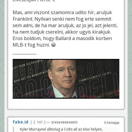
Mas, ami viszont szamomra udito hir, aruljuk
Franklint. Nyilvan senki nem fog erte semmit
sem adni, de ha mar aruljuk, az jo jel, azt jelenti,
ha nem tudjuk cserelni, akkor ugyis kirakjuk.
Eros boldom, hogy Ballard a masodik korben
MLB-t fog huzni. 😀
fake.id
2 141
— sixseveeeeeen
5 hónapja
Kyler Murraynel allitolag a Colts all az elso helyen,