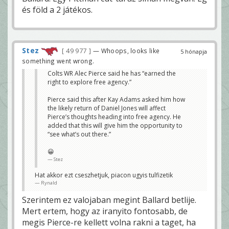
és föld a 2 játékos.
Stez
49 977
— Whoops, looks like
5 hónapja
something went wrong.
Colts WR Alec Pierce said he has “earned the
right to explore free agency.”
Pierce said this after Kay Adams asked him how
the likely return of Daniel Jones will affect
Pierce’s thoughts heading into free agency. He
added that this will give him the opportunity to
“see what’s out there.”
😀
Stez
Hat akkor ezt cseszhetjuk, piacon ugyis tulfizetik
Rynald
Szerintem ez valojaban megint Ballard betlije.
Mert ertem, hogy az iranyito fontosabb, de
megis Pierce-re kellett volna rakni a taget, ha