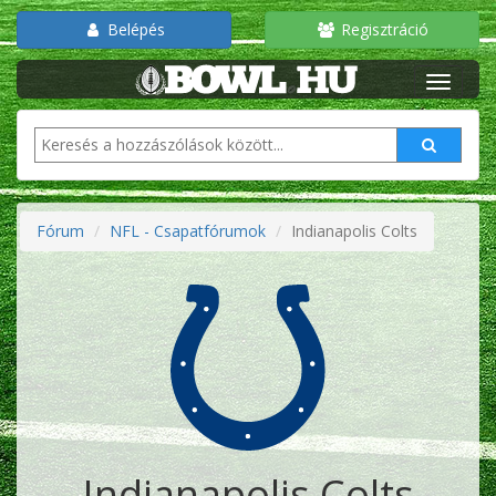
Belépés
Regisztráció
Fórum
NFL - Csapatfórumok
Indianapolis Colts
Indianapolis Colts