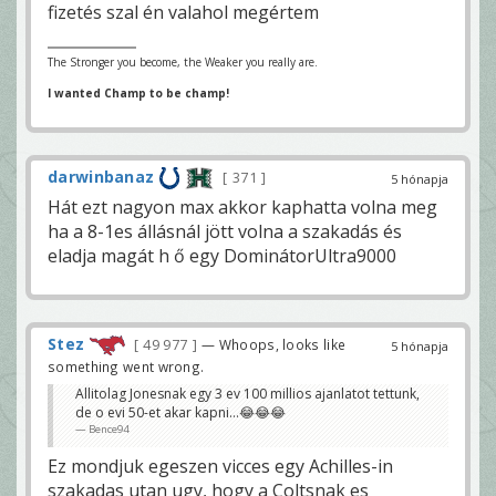
fizetés szal én valahol megértem
The Stronger you become, the Weaker you really are.
I wanted Champ to be champ!
darwinbanaz
371
5 hónapja
Hát ezt nagyon max akkor kaphatta volna meg
ha a 8-1es állásnál jött volna a szakadás és
eladja magát h ő egy DominátorUltra9000
Stez
49 977
— Whoops, looks like
5 hónapja
something went wrong.
Allitolag Jonesnak egy 3 ev 100 millios ajanlatot tettunk,
de o evi 50-et akar kapni…😂😂😂
Bence94
Ez mondjuk egeszen vicces egy Achilles-in
szakadas utan ugy, hogy a Coltsnak es