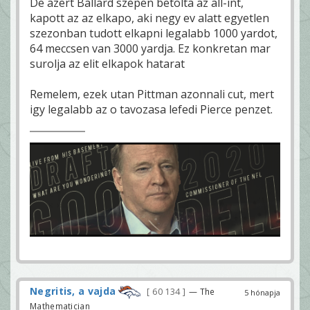
De azert Ballard szepen betolta az all-int,
kapott az az elkapo, aki negy ev alatt egyetlen
szezonban tudott elkapni legalabb 1000 yardot,
64 meccsen van 3000 yardja. Ez konkretan mar
surolja az elit elkapok hatarat
Remelem, ezek utan Pittman azonnali cut, mert
igy legalabb az o tavozasa lefedi Pierce penzet.
Negritis, a vajda
60 134
— The
5 hónapja
Mathematician