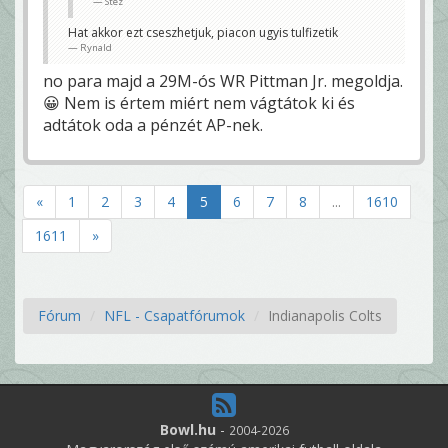
Stez
Hat akkor ezt cseszhetjuk, piacon ugyis tulfizetik
Rynald
no para majd a 29M-ós WR Pittman Jr. megoldja.
😀 Nem is értem miért nem vágtátok ki és
adtátok oda a pénzét AP-nek.
«
1
2
3
4
5
6
7
8
...
1610
1611
»
Fórum
NFL - Csapatfórumok
Indianapolis Colts
Bowl.hu
-
2004-2026