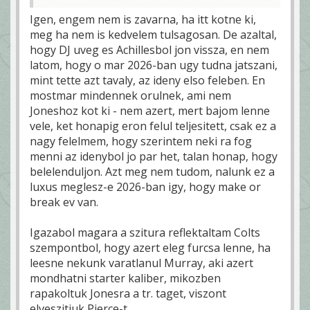
Igen, engem nem is zavarna, ha itt kotne ki,
meg ha nem is kedvelem tulsagosan. De azaltal,
hogy DJ uveg es Achillesbol jon vissza, en nem
latom, hogy o mar 2026-ban ugy tudna jatszani,
mint tette azt tavaly, az ideny elso feleben. En
mostmar mindennek orulnek, ami nem
Joneshoz kot ki - nem azert, mert bajom lenne
vele, ket honapig eron felul teljesitett, csak ez a
nagy felelmem, hogy szerintem neki ra fog
menni az idenybol jo par het, talan honap, hogy
belelenduljon. Azt meg nem tudom, nalunk ez a
luxus meglesz-e 2026-ban igy, hogy make or
break ev van.
Igazabol magara a szitura reflektaltam Colts
szempontbol, hogy azert eleg furcsa lenne, ha
leesne nekunk varatlanul Murray, aki azert
mondhatni starter kaliber, mikozben
rapakoltuk Jonesra a tr. taget, viszont
elveszitjuk Pierce-t.