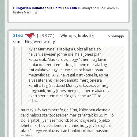
Hungarian Indianapolis Colts Fan Club
I'll always be a Colt. Always!
-
Peyton Manning
Stez
49 977
— Whoops, looks like
5 hónapja
something went wrong.
Kyler Murraynel allitolag a Colts all az elso
helyen, szivesen jonne ide, ha a Jones plan
kutba esik. Mas kerdes, hogy 1, nem fog kivarni
a piacon szerintem addig, hanem mar ala fog
irni valahova egy-ket evre, mire hivatalosan
megnyilik az FA. 2, ha vegul o itt kotne ki, es mi
elveszitenenk Pierce-t amiatt, mert Jonesra
kerult a tag (raadasul Murray erkezesevel meg
hagynank, hogy Jones menjen, amerre akar), az
azert szerintem mellefogas lenne az FO-tol.
Stez
murray 1 év vetminért fog aláírni, különben elesne a
cardinalsos szerződésében már garantált kb 35 millió
dollárjától. ilyen szempontból pont dj esete jó jelző
lehet neki, hova érdemes mennie, hogy jövőre újfent
ufa-ként egy év alázás után bankot robbanthasson
fake.id