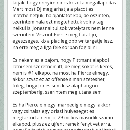
latjak, hogy ennyire nincs kozel a megallapodas.
Mert most DJ megjarhatja a piacot es
matchelhetjuk, ha ajanlatot kap, de oszinten,
szerintem nala ezt megtehettuk volna tag
nelkul is. Jonesnal tul sok vetelytars nem lenne
szerintem. Viszont Pierce meg fiatal, jo,
egeszseges, kb a piac legjobb wr targetje lesz,
na erte meg a liga fele sorban fog allni.
Es nekem az a bajom, hogy Pittmant alapbol
latni sem szeretnem itt, de meg sokat is keres,
nem is #1 elkapo, na most ha Pierce elmegy,
akkor szvsz ez az offense siman szeteshet,
foleg, hogy Jones sem lesz alaphangon
szeptemberig, szerintem meg utana sem.
Es ha Pierce elmegy, marpedig elmegy, akkor
vagy csinalsz egy oriasi hulyeseget es
megtartod a nem jo, 29 millios masodik szamu
elkapod, plusz ez ujfent remek fenyt vet arra,