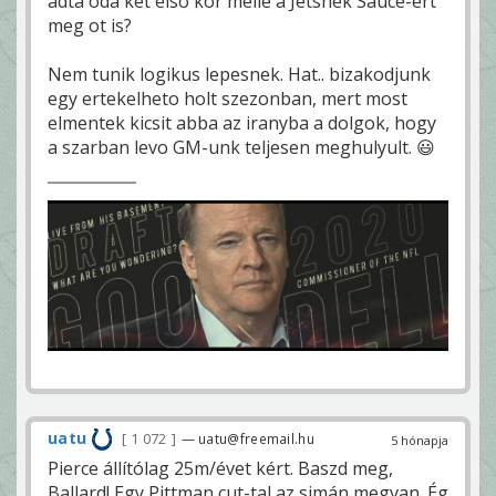
adta oda ket elso kor melle a Jetsnek Sauce-ert
meg ot is?
Nem tunik logikus lepesnek. Hat.. bizakodjunk
egy ertekelheto holt szezonban, mert most
elmentek kicsit abba az iranyba a dolgok, hogy
a szarban levo GM-unk teljesen meghulyult. 😃
uatu
1 072
— uatu@freemail.hu
5 hónapja
Pierce állítólag 25m/évet kért. Baszd meg,
Ballard! Egy Pittman cut-tal az simán megvan. Ég