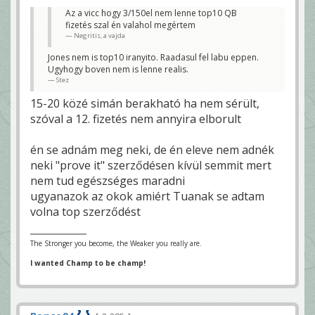
Az a vicc hogy 3/150el nem lenne top10 QB
fizetés szal én valahol megértem
Negritis, a vajda
Jones nem is top10 iranyito. Raadasul fel labu eppen.
Ugyhogy boven nem is lenne realis.
Stez
15-20 közé simán berakható ha nem sérült,
szóval a 12. fizetés nem annyira elborult
én se adnám meg neki, de én eleve nem adnék
neki "prove it" szerződésen kívül semmit mert
nem tud egészséges maradni
ugyanazok az okok amiért Tuanak se adtam
volna top szerződést
The Stronger you become, the Weaker you really are.
I wanted Champ to be champ!