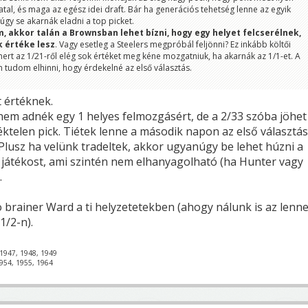
tal, és maga az egész idei draft. Bár ha generációs tehetség lenne az egyik
úgy se akarnák eladni a top picket.
 akkor talán a Brownsban lehet bízni, hogy egy helyet felcserélnek,
 értéke lesz
. Vagy esetleg a Steelers megpróbál feljönni? Ez inkább költői
ert az 1/21-ről elég sok értéket meg kéne mozgatniuk, ha akarnák az 1/1-et. A
 tudom elhinni, hogy érdekelné az első választás.
t értéknek.
i nem adnék egy 1 helyes felmozgásért, de a 2/33 szóba jöhet
ktelen pick. Tiétek lenne a második napon az első választás
.) Plusz ha velünk tradeltek, akkor ugyanúgy be lehet húzni a
játékost, ami szintén nem elhanyagolható (ha Hunter vagy
.
brainer Ward a ti helyzetetekben (ahogy nálunk is az lenn
1/2-n).
1947, 1948, 1949
954, 1955, 1964