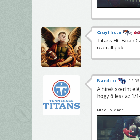
Cruyffista
Titans HC Brian C
overall pick.
Nandito
3 3
A hírek szerint el
hogy ő lesz az 1/1
Music City Miracle