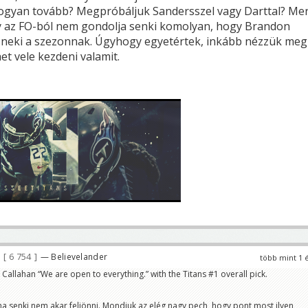
hogyan tovább? Megpróbáljuk Sandersszel vagy Darttal? Me
y az FO-ból nem gondolja senki komolyan, hogy Brandon
 neki a szezonnak. Úgyhogy egyetértek, inkább nézzük meg
et vele kezdeni valamit.
6 754
— Believelander
több mint 1 
 Callahan “We are open to everything.” with the Titans #1 overall pick.
 ha senki nem akar feljönni. Mondjuk az elég nagy pech, hogy pont most ilyen