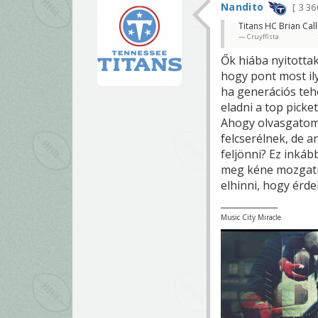
Nandito
3 3
Titans HC Brian Call
Cruyffista
Ők hiába nyitottak
hogy pont most ily
ha generációs teh
eladni a top picket
Ahogy olvasgatom,
felcserélnek, de 
feljönni? Ez inkáb
meg kéne mozgatni
elhinni, hogy érde
Music City Miracle