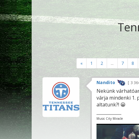
Ten
«
1
2
...
7
8
Nandito
3 3
Nekünk várhatóan 
várja mindenki 1. 
altatunk?! 😀
Music City Miracle