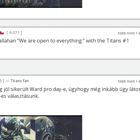
6 071
több mint 1 
allahan “We are open to everything.” with the Titans #1
66
— Titans fan
több mint 1 
ég jól sikerült Ward pro day-e, úgyhogy még inkább úgy láto
-es választásunk.