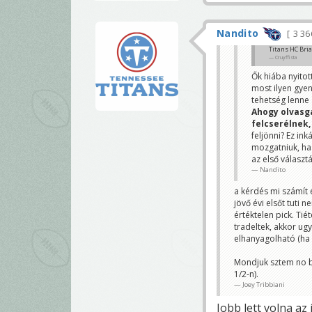
Nandito
3 3
Titans HC Bria
Cruyffista
Ők hiába nyitot
most ilyen gyen
tehetség lenne 
Ahogy olvasga
felcserélnek,
feljönni? Ez in
mozgatniuk, ha
az első választá
Nandito
a kérdés mi számít 
jövő évi elsőt tuti
értéktelen pick. Tié
tradeltek, akkor ug
elhanyagolható (ha H
Mondjuk sztem no br
1/2-n).
Joey Tribbiani
Jobb lett volna az