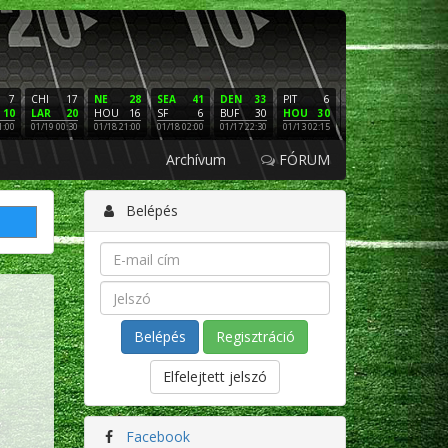
7
CHI
17
NE
28
SEA
41
DEN
33
PIT
6
NE
16
PHI
10
LAR
20
HOU
16
SF
6
BUF
30
HOU
30
LAC
3
SF
1:00
01/19 00:30
01/18 21:00
01/18 02:00
01/17 22:30
01/13 02:15
01/12 02:00
01/11 22:
Archívum
FÓRUM
Belépés
Regisztráció
Elfelejtett jelszó
Facebook