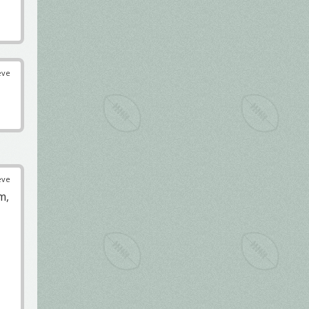
éve
éve
m,