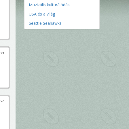
Muzikális kulturálódás
USA és a világ
Seattle Seahawks
éve
éve