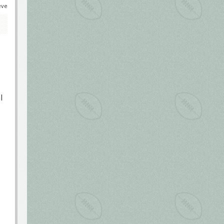
éve
l