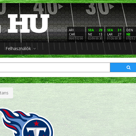
ARI
SEA
29
SEA
31
DEN
CAR
NE
13
LAR
27
NE
08/07 02:00
02/09 00:30
01/26 00:30
01/25 2
Felhasználók
tans