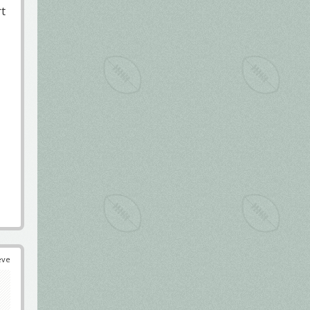
rt
éve