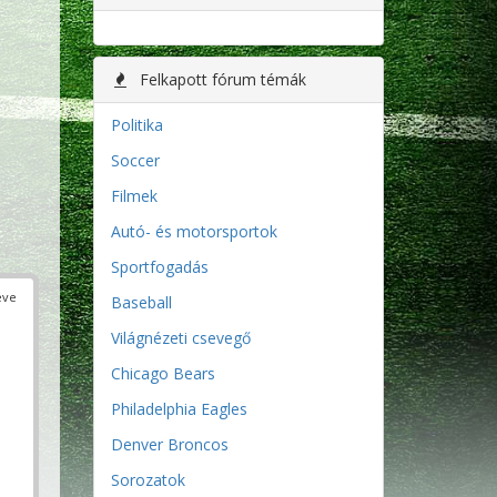
Felkapott fórum témák
Politika
Soccer
Filmek
Autó- és motorsportok
Sportfogadás
éve
Baseball
Világnézeti csevegő
Chicago Bears
Philadelphia Eagles
Denver Broncos
Sorozatok