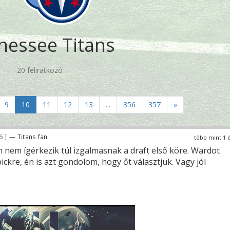
nessee Titans
20 feliratkozó
9
10
11
12
13
...
356
357
»
66
— Titans fan
több mint 1 
nem ígérkezik túl izgalmasnak a draft első köre. Wardot
pickre, én is azt gondolom, hogy őt választjuk. Vagy jól