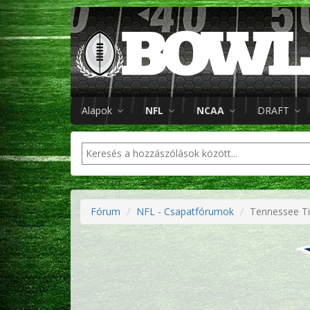
Alapok
NFL
NCAA
DRAFT
Fórum
NFL - Csapatfórumok
Tennessee Ti