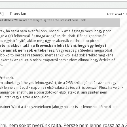
66
— Titans fan
több mint 1 
n Callahan “We are open to everything.” with the Titans #1 overall pick.
tak, ha senki nem akar feljönni. Mondjuk az elég nagy pech, hogy pont
ge a QB felhozatal, és maga az egész idei draft. Bár ha generációs
az egyik irányító, akkor meg úgy se akarnák eladni a top picket.
tom, akkor talán a Brownsban lehet bízni, hogy egy helyet
 de annak nem sok értéke lesz
. Vagy esetleg a Steelers megpróbál
kább költői kérdés részemről, mert az 1/21-ről elég sok értéket meg kéne
 akarnák az 1/1-et. A többi csapatról nem tudom elhinni, hogy érdekelné
s.
értéknek.
 nem adnék egy 1 helyes felmozgásért, de a 2/33 szóba jöhet és az nem egy
tek lenne a második napon az első választás (és a 3. is persze.) Plusz ha velünk
yanúgy be lehet húzni a boardotokon első játékost, ami szintén nem
unter vagy Carter a top jelölt).
ainer Ward a ti helyzetetekben (ahogy nálunk is az lenne ha elérhető lenne
 írni, nem sokat nyerünk rajta...Persze nem lenne rossz az a 2