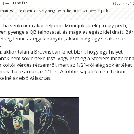
66
— Titans fan
több mint 1 
ahan “We are open to everything.” with the Titans #1 overall pick.
, ha senki nem akar feljönni. Mondjuk az elég nagy pech,
en gyenge a QB felhozatal, és maga az egész idei draft. Bár
etség lenne az egyik irányító, akkor meg úgy se akarnák
.
 akkor talán a Brownsban lehet bízni, hogy egy helyet
annak nem sok értéke lesz. Vagy esetleg a Steelers megpróbá
b költői kérdés részemről, mert az 1/21-ről elég sok értéket
uk, ha akarnák az 1/1-et. A többi csapatról nem tudom
kelné az első választás.