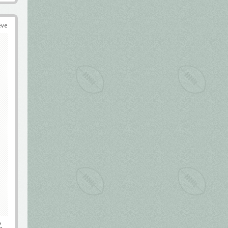
éve
.