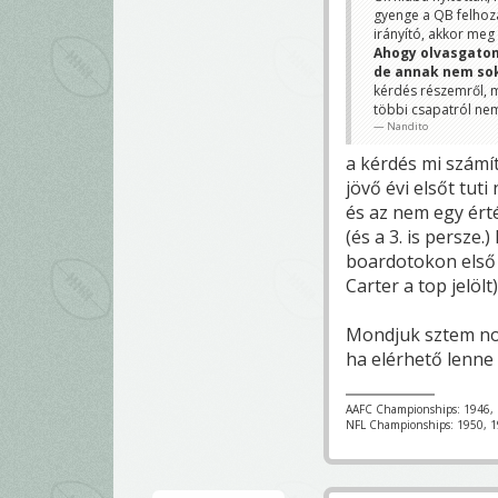
gyenge a QB felhoza
irányító, akkor meg 
Ahogy olvasgatom,
de annak nem sok
kérdés részemről, m
többi csapatról nem
Nandito
a kérdés mi számí
jövő évi elsőt tut
és az nem egy érté
(és a 3. is persze
boardotokon első 
Carter a top jelölt)
Mondjuk sztem no 
ha elérhető lenne 
AAFC Championships: 1946, 
NFL Championships: 1950, 1