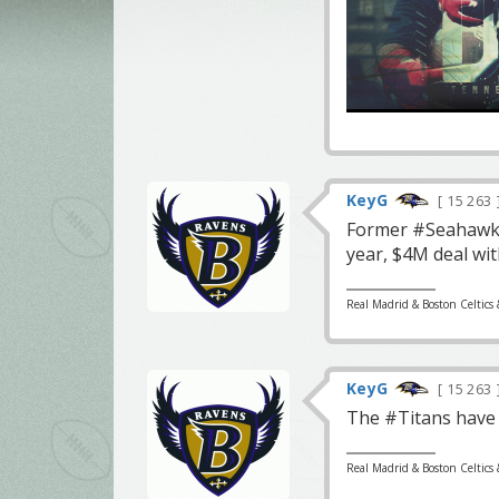
KeyG
15 263
Former #Seahawks 
year, $4M deal wit
Real Madrid & Boston Celtics 
KeyG
15 263
The #Titans have 
Real Madrid & Boston Celtics 