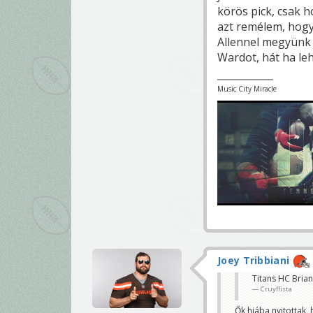
körös pick, csak 
azt remélem, hog
Allennel megyünk
Wardot, hát ha leh
Music City Miracle
Joey Tribbiani
Titans HC Brian
Cruyffista
Ők hiába nyitottak,