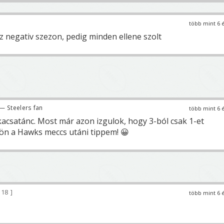
több mint 6 
z negativ szezon, pedig minden ellene szolt
— Steelers fan
több mint 6 
 kacsatánc. Most már azon izgulok, hogy 3-ból csak 1-et
jön a Hawks meccs utáni tippem! 😀
118
több mint 6 