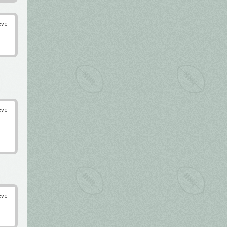
éve
éve
éve