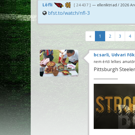
Löfli
24 437
— ellenIktriad / 2026 
bfst.to/watch/nfl-3
«
1
2
3
4
bcsarli, Udvari Fő
nem értő lelkes amatő
Pittsburgh Steeler