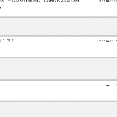
166
— 2013 óta Pittsburgh Steelers fotelszurkoló!
több mint 6 

173
több mint 6 
több mint 6 