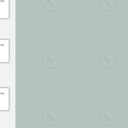
éve
éve
éve