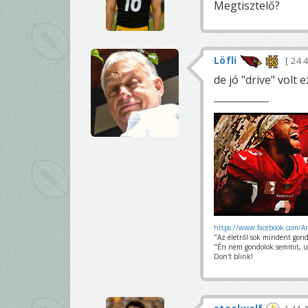
Megtisztelő?
Löfli
24 
de jó "drive" volt e
https://www.facebook.com/A
"Az életről sok mindent gond
"Én nem gondolok semmit, u
Don't blink!