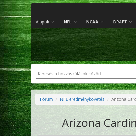
Alapok
NFL
NCAA
DRAFT
Fórum
NFL eredménykövetés
Arizona Card
Arizona Cardin