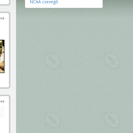
NCAA csevegő
éve
éve