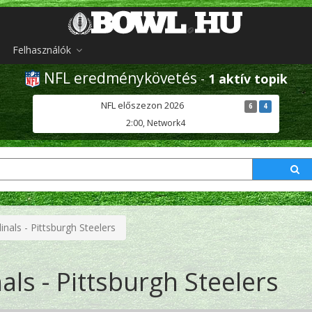
Felhasználók
NFL eredménykövetés
-
1 aktív topik
NFL előszezon 2026
6
4
2:00, Network4
inals - Pittsburgh Steelers
als - Pittsburgh Steelers