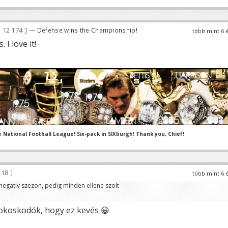
12 174
— Defense wins the Championship!
több mint 6 
 I love it!
e National Football League! Six-pack in SIXburgh! Thank you, Chief!
118
több mint 6 
negativ szezon, pedig minden ellene szolt
okoskodók, hogy ez kevés 😀