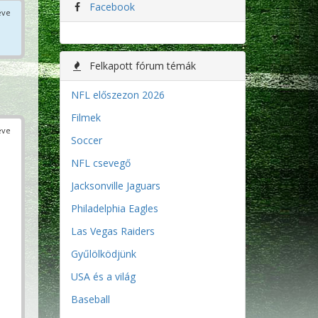
Facebook
éve
Felkapott fórum témák
NFL előszezon 2026
Filmek
éve
Soccer
NFL csevegő
Jacksonville Jaguars
Philadelphia Eagles
Las Vegas Raiders
Gyűlölködjünk
USA és a világ
Baseball