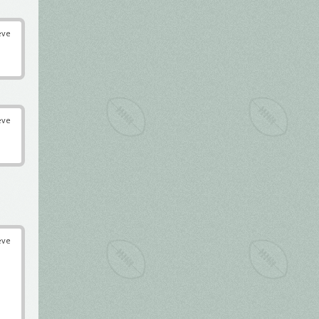
éve
éve
éve