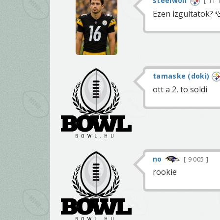
steelwolf
11 
Ezen izgultatok? 
tamaske (doki)
ott a 2, to soldi
no
9 005
rookie