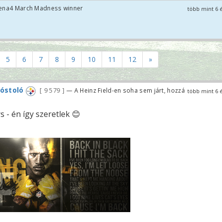
Arena4 March Madness winner
több mint 6 
5
6
7
8
9
10
11
12
»
kóstoló
9 579
— A Heinz Field-en soha sem járt, hozzá
több mint 6 
r
s - én így szeretlek 😊