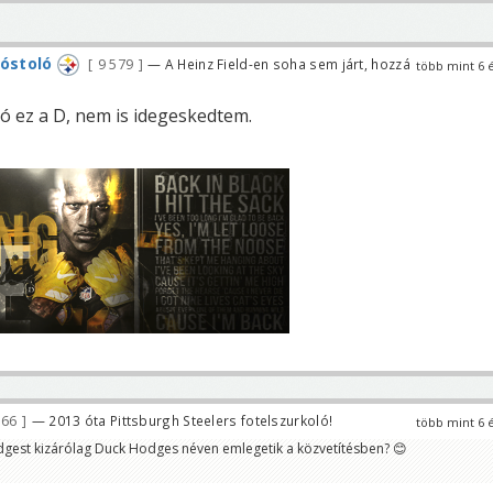
kóstoló
9 579
— A Heinz Field-en soha sem járt, hozzá
több mint 6 
r
 ez a D, nem is idegeskedtem.
166
— 2013 óta Pittsburgh Steelers fotelszurkoló!
több mint 6 
dgest kizárólag Duck Hodges néven emlegetik a közvetítésben? 😊