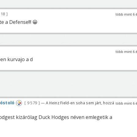
118
több mint 6 
e a Defense!!! 😀
több mint 6 
len kurvajo a d
kóstoló
9 579
— A Heinz Field-en soha sem járt, hozzá
több mint 6 
r
odgest kizárólag Duck Hodges néven emlegetik a