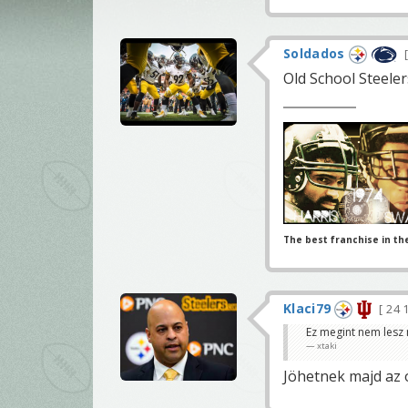
Soldados
Old School Steelers.
The best franchise in th
Klaci79
24 
Ez megint nem lesz 
xtaki
Jöhetnek majd az 