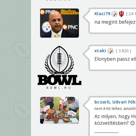
Klaci79
24 
na megint befejezt
xtaki
3 820
Elonyben passz el
bcsarli, Udvari Fő
nem értő lelkes amatő
Az milyen, hogy H
közvetítésben? 😊