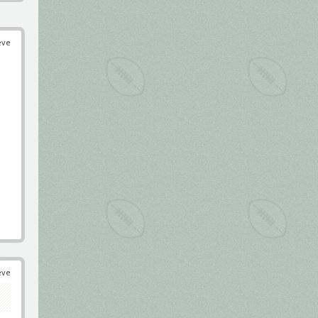
éve
éve