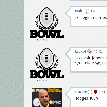
xtaki
3 820
Ez megint nem les
Szokol
7 424
Laza volt. Jöhet a
nyerjünk, hogy ül
Klaci79
24 
Hodges 100%