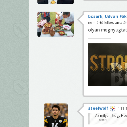
bcsarli, Udvari Fő
nem értő lelkes amatő
olyan megnyugtató
steelwolf
11 
Az milyen, hogy Ho
bcsarli