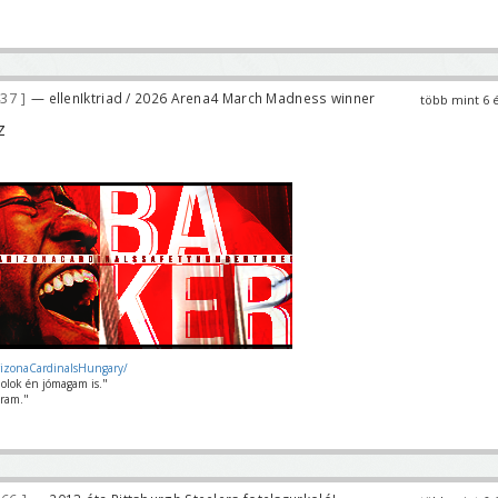
437
— ellenIktriad / 2026 Arena4 March Madness winner
több mint 6 
z
rizonaCardinalsHungary/
olok én jómagam is."
ram."