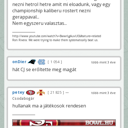
nezni hetrol hetre amit mi eloadunk, vagy egy
championship kaliberu rostert nezni
gerappaval...
Nem egyszeru valasztas...
http://www.youtube.com/watch?v=BwwrLgAuvUE&feature=related
Ron Rivera: We were trying to make them systematically beat us.
onDier
1 054
több mint 3 éve
hát CJ se erőltette meg magát
petey
21 825
—
több mint 3 éve
Csodabogár
hullanak ma a játékosok rendesen