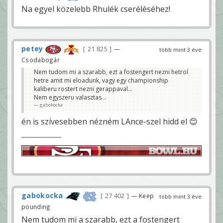
Na egyel közelebb Rhulék cseréléséhez!
petey
21 825
—
több mint 3 éve
Csodabogár
Nem tudom mi a szarabb, ezt a fostengert nezni hetrol
hetre amit mi eloadunk, vagy egy championship
kaliberu rostert nezni gerappaval...
Nem egyszeru valasztas...
gabokocka
én is szívesebben nézném LAnce-szel hidd el 😊
gabokocka
27 402
— Keep
több mint 3 éve
pounding
Nem tudom mi a szarabb, ezt a fostengert