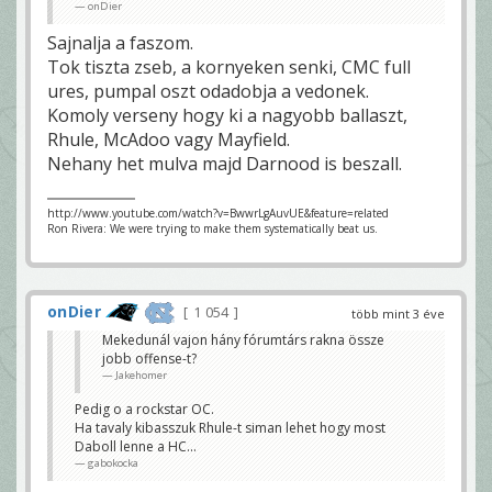
onDier
Sajnalja a faszom.
Tok tiszta zseb, a kornyeken senki, CMC full
ures, pumpal oszt odadobja a vedonek.
Komoly verseny hogy ki a nagyobb ballaszt,
Rhule, McAdoo vagy Mayfield.
Nehany het mulva majd Darnood is beszall.
http://www.youtube.com/watch?v=BwwrLgAuvUE&feature=related
Ron Rivera: We were trying to make them systematically beat us.
onDier
1 054
több mint 3 éve
Mekedunál vajon hány fórumtárs rakna össze
jobb offense-t?
Jakehomer
Pedig o a rockstar OC.
Ha tavaly kibasszuk Rhule-t siman lehet hogy most
Daboll lenne a HC...
gabokocka