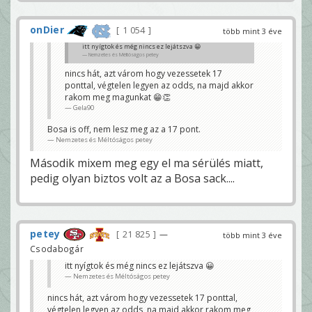
onDier
1 054
több mint 3 éve
itt nyígtok és még nincs ez lejátszva 😀
Nemzetes és Méltóságos petey
nincs hát, azt várom hogy vezessetek 17
ponttal, végtelen legyen az odds, na majd akkor
rakom meg magunkat 😁👏
Gela90
Bosa is off, nem lesz meg az a 17 pont.
Nemzetes és Méltóságos petey
Második mixem meg egy el ma sérülés miatt,
pedig olyan biztos volt az a Bosa sack....
petey
21 825
—
több mint 3 éve
Csodabogár
itt nyígtok és még nincs ez lejátszva 😀
Nemzetes és Méltóságos petey
nincs hát, azt várom hogy vezessetek 17 ponttal,
végtelen legyen az odds, na majd akkor rakom meg