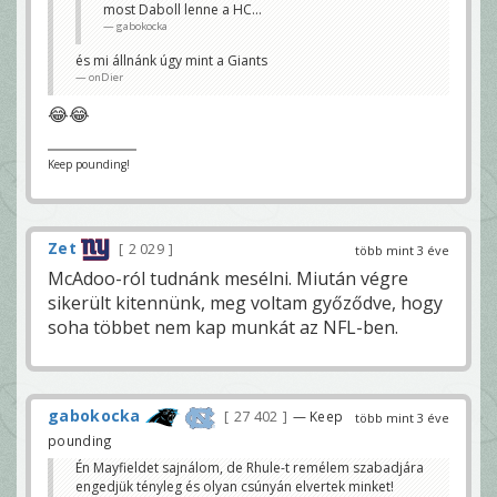
most Daboll lenne a HC...
gabokocka
és mi állnánk úgy mint a Giants
onDier
😂😂
Keep pounding!
Zet
2 029
több mint 3 éve
McAdoo-ról tudnánk mesélni. Miután végre
sikerült kitennünk, meg voltam győződve, hogy
soha többet nem kap munkát az NFL-ben.
gabokocka
27 402
— Keep
több mint 3 éve
pounding
Én Mayfieldet sajnálom, de Rhule-t remélem szabadjára
engedjük tényleg és olyan csúnyán elvertek minket!