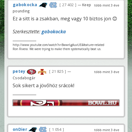
gabokocka
27 402
— Keep
több mint 3 éve
pounding
Ez a sitt is a zsakban, meg vagy 10 biztos jon 😊
Szerkesztette:
gabokocka
http://www.youtube.com/watch?v=BwwrLgAuvUE&feature=related
Ron Rivera: We were trying to make them systematically beat us.
petey
21 825
—
több mint 3 éve
Csodabogár
Sok sikert a jövőhöz srácok!
onDier
1 054
több mint 3 éve