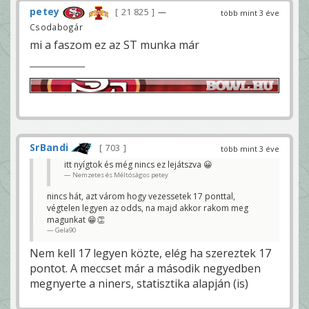
petey
21 825
—
több mint 3 éve
Csodabogár
mi a faszom ez az ST munka már
SrBandi
703
több mint 3 éve
itt nyígtok és még nincs ez lejátszva 😀
Nemzetes és Méltóságos petey
nincs hát, azt várom hogy vezessetek 17 ponttal,
végtelen legyen az odds, na majd akkor rakom meg
magunkat 😁👏
Gela90
Nem kell 17 legyen közte, elég ha szereztek 17
pontot. A meccset már a második negyedben
megnyerte a niners, statisztika alapján (is)