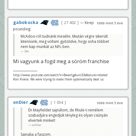
gabokocka
27 402
— Keep
több mint 3 éve
pounding
McAdoo-ról tudnánk mesélni. Miután végre sikerült
kitennünk, meg voltam győződve, hogy soha többet
nem kap munkát az NFL-ben.
Zet
Mi vagyunk a fogd meg a söröm franchise
http://www.youtube.com/watch?v=BwwrLgAuvUE&feature=related
Ron Rivera: We were trying to make them systematically beat us.
onDier
1 054
több mint 3 éve
Én Mayfieldet sajnálom, de Rhule-t remélem
szabadjára engedjük tényleg és olyan csúnyán
elvertek minket!
onDier
Sajnalja a faszom.