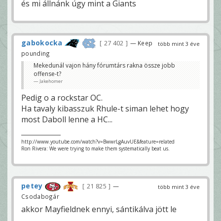
és mi állnánk úgy mint a Giants
gabokocka
27 402
— Keep
több mint 3 éve
pounding
Mekedunál vajon hány fórumtárs rakna össze jobb
offense-t?
Jakehomer
Pedig o a rockstar OC.
Ha tavaly kibasszuk Rhule-t siman lehet hogy
most Daboll lenne a HC...
http://www.youtube.com/watch?v=BwwrLgAuvUE&feature=related
Ron Rivera: We were trying to make them systematically beat us.
petey
21 825
—
több mint 3 éve
Csodabogár
akkor Mayfieldnek ennyi, sántikálva jött le