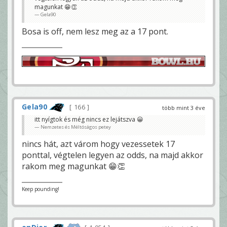
magunkat 😁👏
Gela90
Bosa is off, nem lesz meg az a 17 pont.
Gela90
166
több mint 3 éve
itt nyígtok és még nincs ez lejátszva 😀
Nemzetes és Méltóságos petey
nincs hát, azt várom hogy vezessetek 17
ponttal, végtelen legyen az odds, na majd akkor
rakom meg magunkat 😁👏
Keep pounding!