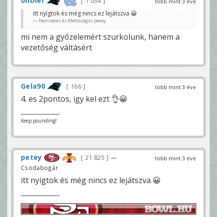
onDier
1 054
több mint 3 éve
itt nyígtok és még nincs ez lejátszva 😀
Nemzetes és Méltóságos petey
mi nem a győzelemért szurkolunk, hanem a
vezetőség váltásért
Gela90
166
több mint 3 éve
4. es 2pontos, igy kel ezt 👌😀
Keep pounding!
petey
21 825
—
több mint 3 éve
Csodabogár
itt nyígtok és még nincs ez lejátszva 😀