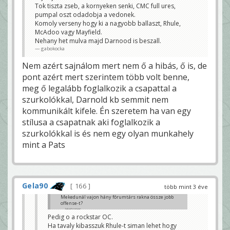
Tok tiszta zseb, a kornyeken senki, CMC full ures,
pumpal oszt odadobja a vedonek.
Komoly verseny hogy ki a nagyobb ballaszt, Rhule,
McAdoo vagy Mayfield.
Nehany het mulva majd Darnood is beszall.
gabokocka
Nem azért sajnálom mert nem ő a hibás, ő is, de
pont azért mert szerintem több volt benne,
meg ő legalább foglalkozik a csapattal a
szurkolókkal, Darnold kb semmit nem
kommunikált kifele. Én szeretem ha van egy
stílusa a csapatnak aki foglalkozik a
szurkolókkal is és nem egy olyan munkahely
mint a Pats
Gela90
166
több mint 3 éve
Mekedunál vajon hány fórumtárs rakna össze jobb
offense-t?
Jakehomer
Pedig o a rockstar OC.
Ha tavaly kibasszuk Rhule-t siman lehet hogy