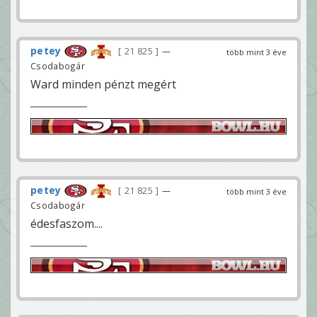
petey
21 825
—
több mint 3 éve
Csodabogár
Ward minden pénzt megért
petey
21 825
—
több mint 3 éve
Csodabogár
édesfaszom....