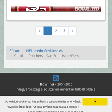
«
1
2
3
»
Fórum
NFL eredménykövetés
Carolina Panthers - San Francisco 49ers
Bowl.hu
-
2004-2026
Magyarország első számú amerikai futball oldala
6
online felhasználó
Az oldalon cookie-kat használunk a weboldal teljesítményének
✖
Minden jog fenntartva. Írott anyagok újraközlése csak a szerző
növelése érdekében. Az oldal további használata a cookie-k
engedélyével.