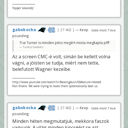
Tepper takarodj!
gabokocka
27 402
— Keep
több mint 7 éve
pounding
Trai Turner is minden pénz megért miota megkapta pfff
Turóczi Szabolcs
Az a screen CMC-é volt, simán be kellett volna
vágni, a jóisten se tudja, miért nem tette,
belefutott Wagner kezeibe.
http://www.youtube.com/watch?v=BwwrLgAuvUE&feature=related
Ron Rivera: We were trying to make them systematically beat us.
gabokocka
27 402
— Keep
több mint 7 éve
pounding
Minden héten megmutatjuk, mekkora faszok
vagyunk. A világ minden kincséért se azt