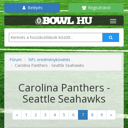
Belépés
Regisztráció
Fórum
NFL eredménykövetés
Carolina Panthers - Seattle Seahawks
Carolina Panthers -
Seattle Seahawks
«
1
2
3
4
5
6
7
8
9
»