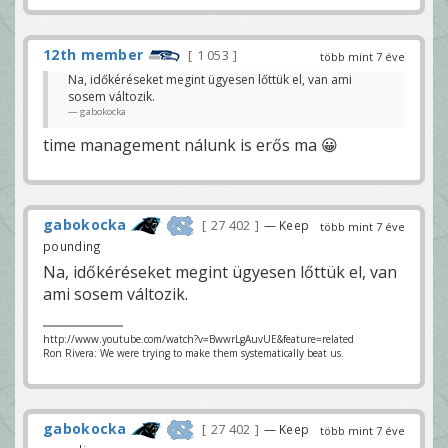
12th member
1 053
több mint 7 éve
Na, időkéréseket megint ügyesen lőttük el, van ami
sosem változik.
gabokocka
time management nálunk is erős ma 😀
gabokocka
27 402
— Keep
több mint 7 éve
pounding
Na, időkéréseket megint ügyesen lőttük el, van
ami sosem változik.
http://www.youtube.com/watch?v=BwwrLgAuvUE&feature=related
Ron Rivera: We were trying to make them systematically beat us.
gabokocka
27 402
— Keep
több mint 7 éve