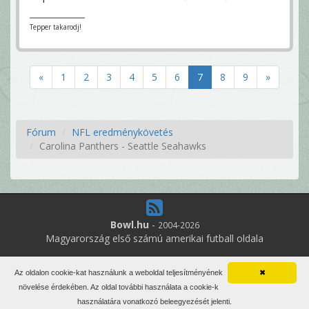
Tepper takarodj!
«
1
2
3
4
5
6
7
8
9
»
Fórum
NFL eredménykövetés
Carolina Panthers - Seattle Seahawks
Bowl.hu
-
2004-2026
Magyarország első számú amerikai futball oldala
0
online felhasználó
Az oldalon cookie-kat használunk a weboldal teljesítményének
✖
Minden jog fenntartva. Írott anyagok újraközlése csak a szerző
növelése érdekében. Az oldal további használata a cookie-k
engedélyével.
használatára vonatkozó beleegyezését jelenti.
Impresszum