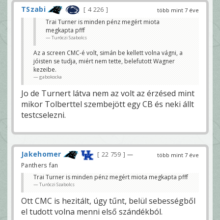
TSzabi
4 226
több mint 7 éve
Trai Turner is minden pénz megért miota
megkapta pfff
Turóczi Szabolcs
Az a screen CMC-é volt, simán be kellett volna vágni, a
jóisten se tudja, miért nem tette, belefutott Wagner
kezeibe.
gabokocka
Jo de Turnert látva nem az volt az érzésed mint
mikor Tolberttel szembejött egy CB és neki állt
testcselezni.
Jakehomer
22 759
—
több mint 7 éve
Panthers fan
Trai Turner is minden pénz megért miota megkapta pfff
Turóczi Szabolcs
Ott CMC is hezitált, úgy tűnt, belül sebességből
el tudott volna menni első szándékból.