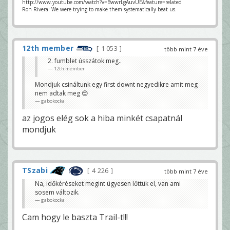
http://www.youtube.com/watch?v=BwwrLgAuvUE&feature=related
Ron Rivera: We were trying to make them systematically beat us.
12th member
1 053
több mint 7 éve
2. fumblet ússzátok meg..
12th member
Mondjuk csináltunk egy first downt negyedikre amit meg
nem adtak meg 😊
gabokocka
az jogos elég sok a hiba minkét csapatnál
mondjuk
TSzabi
4 226
több mint 7 éve
Na, időkéréseket megint ügyesen lőttük el, van ami
sosem változik.
gabokocka
Cam hogy le baszta Trail-t!!!