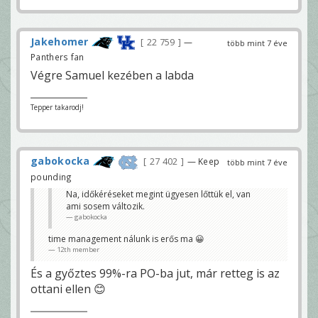
Jakehomer
22 759
—
több mint 7 éve
Panthers fan
Végre Samuel kezében a labda
Tepper takarodj!
gabokocka
27 402
— Keep
több mint 7 éve
pounding
Na, időkéréseket megint ügyesen lőttük el, van
ami sosem változik.
gabokocka
time management nálunk is erős ma 😀
12th member
És a győztes 99%-ra PO-ba jut, már retteg is az
ottani ellen 😊