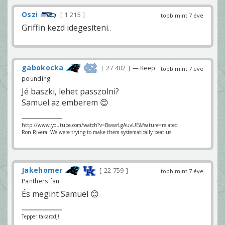
Oszi
1 215
több mint 7 éve
Griffin kezd idegesíteni..
gabokocka
27 402
— Keep
több mint 7 éve
pounding
Jé baszki, lehet passzolni?
Samuel az emberem 😊
http://www.youtube.com/watch?v=BwwrLgAuvUE&feature=related
Ron Rivera: We were trying to make them systematically beat us.
Jakehomer
22 759
—
több mint 7 éve
Panthers fan
És megint Samuel 😊
Tepper takarodj!