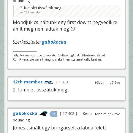
pounding
2. fumblet ússzátok meg..
12th member
Mondjuk csináltunk egy first downt negyedikre
amit meg nem adtak meg 😊
Szerkesztette:
gabokocka
http://www.youtube.com/watch?v=BwwrLgAuvUE&feature=related
Ron Rivera: We were trying to make them systematically beat us.
12th member
1 053
több mint 7 éve
2. fumblet ússzátok meg..
gabokocka
27 402
— Keep
több mint 7 éve
pounding
Jones csinált egy bringacselt a labda felett