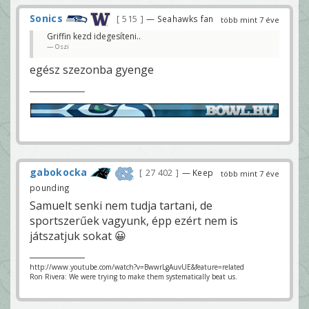
Sonics
515
— Seahawks fan
több mint 7 éve
Griffin kezd idegesíteni..
Oszi
egész szezonba gyenge
gabokocka
27 402
— Keep
több mint 7 éve
pounding
Samuelt senki nem tudja tartani, de
sportszerűek vagyunk, épp ezért nem is
játszatjuk sokat 😀
http://www.youtube.com/watch?v=BwwrLgAuvUE&feature=related
Ron Rivera: We were trying to make them systematically beat us.