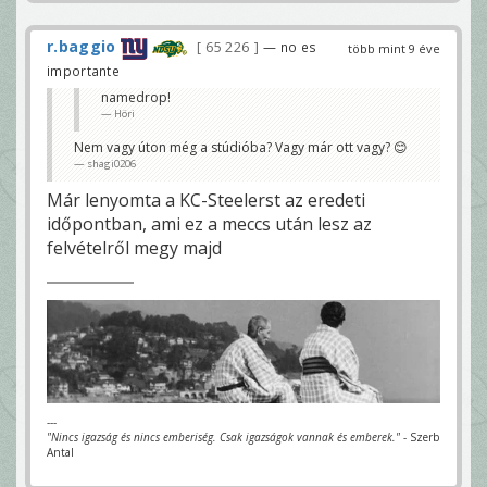
r.baggio
65 226
— no es
több mint 9 éve
importante
namedrop!
Höri
Nem vagy úton még a stúdióba? Vagy már ott vagy? 😊
shagi0206
Már lenyomta a KC-Steelerst az eredeti
időpontban, ami ez a meccs után lesz az
felvételről megy majd
---
"Nincs igazság és nincs emberiség. Csak igazságok vannak és emberek."
- Szerb
Antal