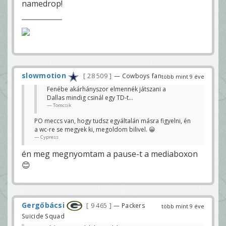
namedrop!
slowmotion
28 509
— Cowboys fan
több mint 9 éve
Fenébe akárhányszor elmennék játszani a
Dallas mindig csinál egy TD-t...
Tomcsik
PO meccs van, hogy tudsz egyáltalán másra figyelni, én
a wc-re se megyek ki, megoldom bilivel. 😀
Cypress
én meg megnyomtam a pause-t a mediaboxon
😊
Gergőbácsi
9 465
— Packers
több mint 9 éve
Suicide Squad