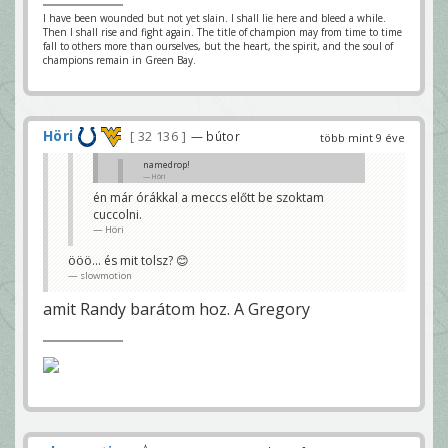
I have been wounded but not yet slain. I shall lie here and bleed a while.
Then I shall rise and fight again. The title of champion may from time to time
fall to others more than ourselves, but the heart, the spirit, and the soul of
champions remain in Green Bay.
Höri
32 136
— bútor
több mint 9 éve
namedrop!
Höri
én már órákkal a meccs előtt be szoktam
Nem vagy úton még a stúdióba? Vagy már ott vagy?
cuccolni.
😊
shagi0206
Höri
ööö... és mit tolsz? 😊
slowmotion
amit Randy barátom hoz. A Gregory