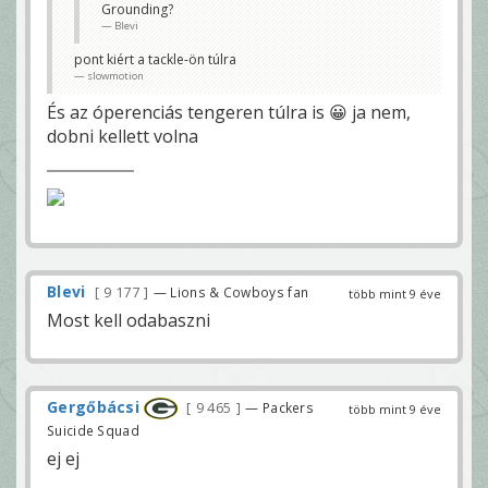
Grounding?
Blevi
pont kiért a tackle-ön túlra
slowmotion
És az óperenciás tengeren túlra is 😀 ja nem,
dobni kellett volna
Blevi
9 177
— Lions & Cowboys fan
több mint 9 éve
Most kell odabaszni
Gergőbácsi
9 465
— Packers
több mint 9 éve
Suicide Squad
ej ej