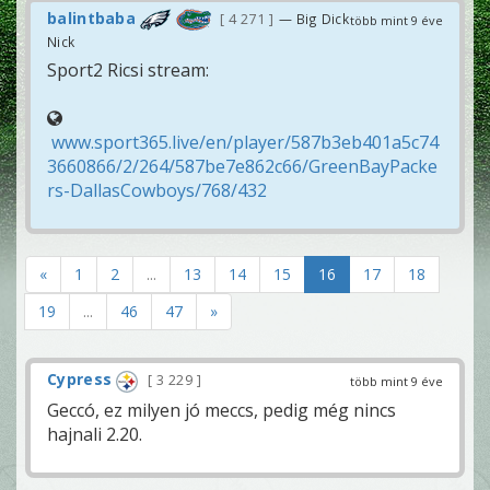
balintbaba
4 271
— Big Dick
több mint 9 éve
Nick
Sport2 Ricsi stream:
www.sport365.live/en/player/587b3eb401a5c74
3660866/2/264/587be7e862c66/GreenBayPacke
rs-DallasCowboys/768/432
«
1
2
...
13
14
15
16
17
18
19
...
46
47
»
Cypress
3 229
több mint 9 éve
Geccó, ez milyen jó meccs, pedig még nincs
hajnali 2.20.