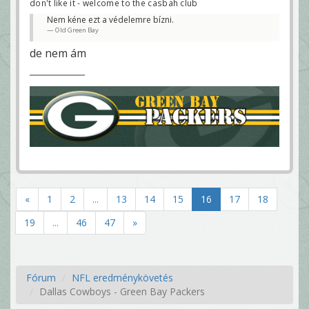
don't like it - welcome to the casbah club
Nem kéne ezt a védelemre bízni.
Old Green Bay
de nem ám
«
1
2
...
13
14
15
16
17
18
19
...
46
47
»
Fórum
NFL eredménykövetés
Dallas Cowboys - Green Bay Packers