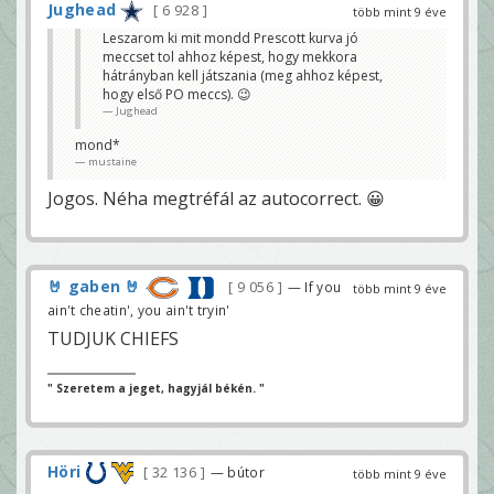
Jughead
6 928
több mint 9 éve
Leszarom ki mit mondd Prescott kurva jó
meccset tol ahhoz képest, hogy mekkora
hátrányban kell játszania (meg ahhoz képest,
hogy első PO meccs). 😉
Jughead
mond*
mustaine
Jogos. Néha megtréfál az autocorrect. 😀
🤘 gaben 🤘
9 056
— If you
több mint 9 éve
ain't cheatin', you ain't tryin'
TUDJUK CHIEFS
" Szeretem a jeget, hagyjál békén. "
Höri
32 136
— bútor
több mint 9 éve