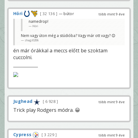
Höri
32 136
— bútor
több mint 9 éve
namedrop!
Höri
Nem vagy úton még a stúdióba? Vagy már ott vagy? 😊
shagi0206
én már órákkal a meccs előtt be szoktam
cuccolni.
Jughead
6 928
több mint 9 éve
Trick play Rodgers módra. 😀
Cypress
3 229
több mint 9 éve