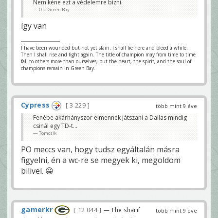
Nem kéne ezt a védelemre bízni.
Old Green Bay
így van
I have been wounded but not yet slain. I shall lie here and bleed a while.
Then I shall rise and fight again. The title of champion may from time to time
fall to others more than ourselves, but the heart, the spirit, and the soul of
champions remain in Green Bay.
Cypress
3 229
több mint 9 éve
Fenébe akárhányszor elmennék játszani a Dallas mindig
csinál egy TD-t...
Tomcsik
PO meccs van, hogy tudsz egyáltalán másra
figyelni, én a wc-re se megyek ki, megoldom
bilivel. 😀
gamerkr
12 044
— The sharif
több mint 9 éve