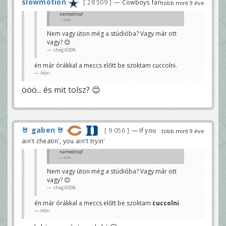
slowmotion
28 509
— Cowboys fan
több mint 9 éve
namedrop!
Höri
Nem vagy úton még a stúdióba? Vagy már ott
vagy? 😊
shagi0206
én már órákkal a meccs előtt be szoktam cuccolni.
Höri
ööö... és mit tolsz? 😊
🤘 gaben 🤘
9 056
— If you
több mint 9 éve
ain't cheatin', you ain't tryin'
namedrop!
Höri
Nem vagy úton még a stúdióba? Vagy már ott
vagy? 😊
shagi0206
én már órákkal a meccs előtt be szoktam
cuccolni
Höri