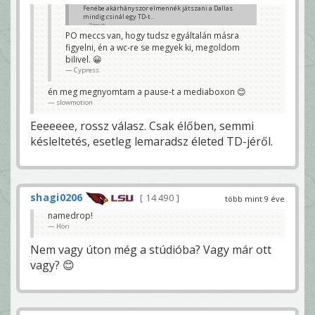
Fenébe akárhányszor elmennék játszani a Dallas
mindig csinál egy TD-t...
Tomcsik
PO meccs van, hogy tudsz egyáltalán másra
figyelni, én a wc-re se megyek ki, megoldom
bilivel. 😀
Cypress
én meg megnyomtam a pause-t a mediaboxon 😊
slowmotion
Eeeeeee, rossz válasz. Csak élőben, semmi
késleltetés, esetleg lemaradsz életed TD-jéről.
shagi0206
14 490
több mint 9 éve
namedrop!
Höri
Nem vagy úton még a stúdióba? Vagy már ott
vagy? 😊