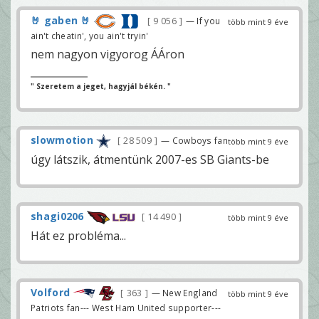
🤘 gaben 🤘
9 056
— If you
több mint 9 éve
ain't cheatin', you ain't tryin'
nem nagyon vigyorog ÁÁron
" Szeretem a jeget, hagyjál békén. "
slowmotion
28 509
— Cowboys fan
több mint 9 éve
úgy látszik, átmentünk 2007-es SB Giants-be
shagi0206
14 490
több mint 9 éve
Hát ez probléma...
Volford
363
— New England
több mint 9 éve
Patriots fan--- West Ham United supporter---