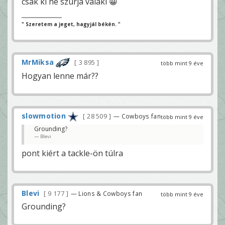
csak ki ne szúrja valaki 😀
" Szeretem a jeget, hagyjál békén. "
MrMiksa
3 895
több mint 9 éve
Hogyan lenne már??
slowmotion
28 509
— Cowboys fan
több mint 9 éve
Grounding?
Blevi
pont kiért a tackle-ön túlra
Blevi
9 177
— Lions & Cowboys fan
több mint 9 éve
Grounding?